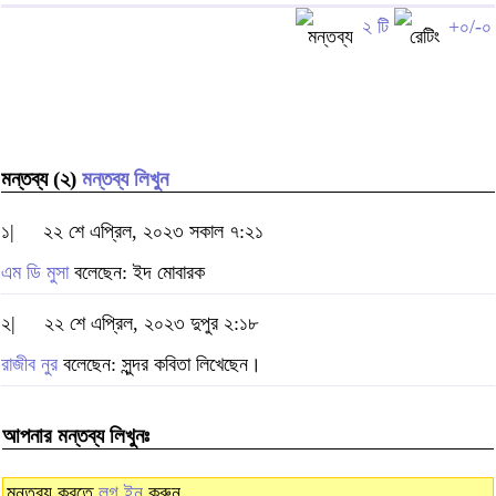
২ টি
+০/-০
মন্তব্য (২)
মন্তব্য লিখুন
১|
২২ শে এপ্রিল, ২০২৩ সকাল ৭:২১
এম ডি মুসা
বলেছেন: ইদ মোবারক
২|
২২ শে এপ্রিল, ২০২৩ দুপুর ২:১৮
রাজীব নুর
বলেছেন: সুন্দর কবিতা লিখেছেন।
আপনার মন্তব্য লিখুনঃ
মন্তব্য করতে
লগ ইন
করুন