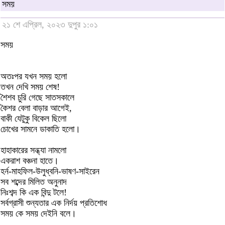
সময়
২১ শে এপ্রিল, ২০২৩ দুপুর ১:০১
সময়
অতঃপর যখন সময় হলো
তখন দেখি সময় শেষ!
শৈশব চুরি গেছে সাতসকালে
কৈশর বেলা বাড়ার আগেই,
বাকী যেটুকু বিকেল ছিলো
চোখের সামনে ডাকাতি হলো।
হাহাকারের সন্ধ্যা নামলো
একরাশ বঞ্চনা হাতে।
হর্ন-মাহফিল-উলুধ্বনি-ভাষণ-সাইরেন
সব শব্দের মিলিত অনুনাদ
নিঃশব্দ কি এক বিন্দু টলে!
সর্বগ্রাসী শুন্যতার এক নির্দয় প্রতিশোধ
সময় কে সময় দেইনি বলে।