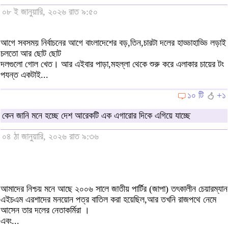
০৮ ই জানুয়ারি, ২০২৬ রাত ৯:৫০
আগে সবসময় নির্বাচনের আগে বাংলাদেশের বড়,তিন,চারটা দলের হাড্ডাহাড্ডি লড়াই
চলতো আর ছোট ছোট
দলগুলো গোল খেত। আর এইবার পাড়া,মহল্লা থেকে শুরু করে এলাকার চায়ের টং
পযন্ত একটাই...
১০ টি
+১
কেন জানি মনে হচ্ছে দেশ আরেকটি এক এগারোর দিকে এগিয়ে যাচ্ছে
০৪ ঠা জানুয়ারি, ২০২৬ রাত ৯:৩৬
আমাদের নিশ্চয় মনে আছে ২০০৬ সালে জাতীয় পার্টির (জাপা) তৎকালীন চেয়ারম্যান
এইচএম এরশাদের মনয়োন পত্র বাতিল করা হয়েছিল,আর তখনি রাজপথে নেমে
আসেন তার দলের নেতাকর্মিরা ।
এবং...