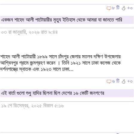
৮ টি
+০
একজন শাহেদ আলী পাটোয়ারীর মৃত্যু ইতিহাস থেকে আমরা যা জানতে পারি
০৩ রা জানুয়ারি, ২০২৬ রাত ৯:৪৪
শাহেদ আলী পাটোয়ারী ১৮৯৯ সালে চাঁদপুর জেলার মতলব দক্ষিণ উপজেলার
আশ্বিনপুর গ্রামে জন্মগ্রহণ করেন । তিনি ১৯২১ সালে ঢাকা কলেজ থেকে
দর্শনশাস্ত্রে স্নাতক এবং ১৯২৩ সালে ঢাকা...
৬ টি
+০
এই বার্তা গুলো শুধু হাদির ছিলনা ছিল দেশের ১৬ কোটি জনগণের
১৯ শে ডিসেম্বর, ২০২৫ বিকাল ৫:১৬