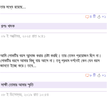
তার মধ্যে রয়েছে...
৪ টি
+১
গল্পঃ খাদক
০৯ ই অক্টোবর, ২০২৫ রাত ৯:৪১
আমি লোকটির বয়স আন্দাজ করার চেষ্টা করছি। তার তেমন প্রয়োজন ছিল না।
লোকটির বয়সে আমার কিছু যায় আসে না। তবু প্রথম দর্শনেই কেন যেন বয়স
জানতে ইচ্ছে করে। তবে...
৮ টি
+১
সাক্ষী তোমার আমার স্মৃতি
০৮ ই ডিসেম্বর, ২০১৯ রাত ১০:৫৪