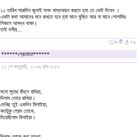
১২ তারিখ সারাদিন জুলাই সনদ বাস্তবায়ন করতে হ্যা তে ভোট দিবেন ।
একটা কথা আমাদের মনে রাখতে হবে হ্যা মানে মুক্তি আর না মানে গোলামির
শিকলে আবদ্ধ থাকা।
তাই দলীয়...
৮ টি
+১
******প্রেমোতা******
২১ শে জানুয়ারি, ২০২৬ রাত ৯:৫৮
মনো সুতার বাঁধনে বাধিয়া,
দিলাম তোরে রাখিয়া।
দেখিছ তুই একদিন মিলাইয়া,
কতটুকু প্রেম তোকে,
দিয়েছিলাম বিলাইয়া।
দিলাম তোকে কত অযথা,