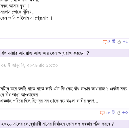
সবই আমার বৃথা ।
মরলাম তোকে খুঁজিয়া,
কেন জানি পাইলাম না প্রেমোতা।
৪ টি
+১
বাঁধ ভাঙার আওয়াজ আজ আর কেন আ্ওয়াজ করছেনা ?
০৯ ই জানুয়ারি, ২০২৬ রাত ১০:৩০
সত্যি করে বলছি মাঝে মাঝে ভাবি এটা কি সেই বাঁধ ভাঙার আওয়াজ ? একটা সময়
যে বাঁধ ভাঙা আওয়াজের
একটাই পরিচয় ছিল,বিশ্বের সব থেকে বড় বাঙলা ভাষীর ব্লগ...
১৮ টি
+৩
২০২৬ সালের ফেব্রোয়ারী মাসের নির্বাচনে কোন দল সরকার গঠন করবে ?