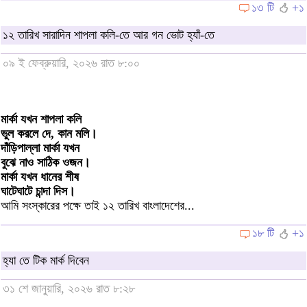
১৩ টি
+১
১২ তারিখ সারাদিন শাপলা কলি-তে আর গন ভোট হ্যাঁ-তে
০৯ ই ফেব্রুয়ারি, ২০২৬ রাত ৮:০০
মার্কা যখন শাপলা কলি
ভুল করলে দে, কান মলি।
দাঁড়িপাল্লা মার্কা যখন
বুঝে নাও সাঠিক ওজন।
মার্কা যখন ধানের শীষ
ঘাটেঘাটে চান্দা দিস।
আমি সংস্কারের পক্ষে তাই ১২ তারিখ বাংলাদেশের...
১৮ টি
+১
হ্যা তে টিক মার্ক দিবেন
৩১ শে জানুয়ারি, ২০২৬ রাত ৮:২৮