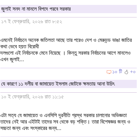
জুলাই সনদ না মানলে বিপদে পরবে সরকার
১৭ ই ফেব্রুয়ারি, ২০২৬ রাত ৮:৫২
এমনেই নির্বাচনে অনেক জতিলতা আছে তার পরেও দেশ ও মেরুদন্ড ভাঙা জাতির
কথা ভেবে হয়ত বিরোধী
দলগুলো এই নির্বাচনকে মেনে নিয়েছে । কিন্তু সরকার নির্বাচনের আগে মানলেও
এখন জুলাই...
১০ টি
+০
যে কারণে ১১ দলীয় বা জামায়েত ইসলাম জোটকে ক্ষমতায় আনা উচিৎ
১০ ই ফেব্রুয়ারি, ২০২৬ রাত ১১:১৫
এটা সত্য যে জামায়েত ও এনসিপি দূরনীতি গ্রস্থ সরকার চালানোর অভিজ্ঞতা
তাদের নেই আর এইটাই তাদের সব থেকে বড় শক্তি। তারা বিশেষজ্ঞর জন্য ও
সচ্চতা জন্য এবং সংস্কারের জন্য...