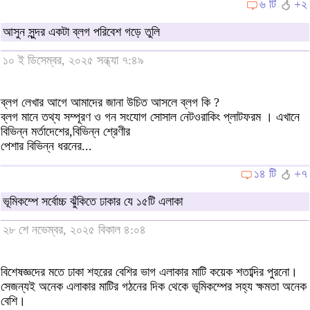
৬ টি
+২
আসুন সুন্দর একটা ব্লগ পরিবেশ গড়ে তুলি
১০ ই ডিসেম্বর, ২০২৫ সন্ধ্যা ৭:৪৯
ব্লগ লেখার আগে আমাদের জানা উচিত আসলে ব্লগ কি ?
ব্লগ মানে তথ্য সম্পূরণ ও গন সংযোগ সোসাল নেটওরাকিং প্লাটফরম । এখানে
বিভিন্ন মর্তাদেশের,বিভিন্ন শ্রেণীর
পেশার বিভিন্ন ধরনের...
১৪ টি
+৭
ভূমিকম্পে সর্বোচ্চ ঝুঁকিতে ঢাকার যে ১৫টি এলাকা
২৮ শে নভেম্বর, ২০২৫ বিকাল ৪:০৪
বিশেষজ্ঞদের মতে ঢাকা শহরের বেশির ভাগ এলাকার মাটি কয়েক শতাব্দির পুরনো।
সেজন্যই অনেক এলাকার মাটির গঠনের দিক থেকে ভূমিকম্পের সহ্য ক্ষমতা অনেক
বেশি।