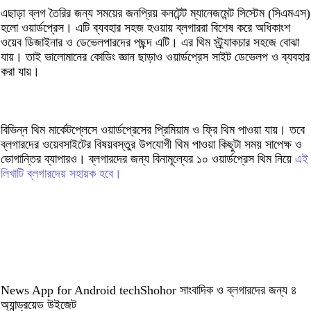
এছাড়া ব্লগ তৈরির জন্য সময়ের জনপ্রিয় কনটেন্ট ম্যানেজমেন্ট সিস্টেম (সিএমএস)
হলো ওয়ার্ডপ্রেস। এটি ব্যবহার সহজ হওয়ায় ব্লগাররা বিশেষ করে অধিকাংশ
ওয়েব ডিজাইনার ও ডেভেলপারদের পছন্দ এটি। এর থিম স্ট্র্যাকচার সহজে বোঝা
যায়। তাই ভালোমানের কোডিং জ্ঞান ছাড়াও ওয়ার্ডপ্রেস সাইট ডেভেলপ ও ব্যবহার
করা যায়।
বিভিন্ন থিম মার্কেটপ্লেসে ওয়ার্ডপ্রেসের প্রিমিয়াম ও ফ্রি থিম পাওয়া যায়। তবে
ব্লগারদের ওয়েবসাইটের বিষয়বস্তুর উপযোগী থিম পাওয়া কিছুটা সময় সাপেক্ষ ও
ভোগান্তির ব্যাপারও। ব্লগারদের জন্য বিনামূল্যের ১০ ওয়ার্ডপ্রেস থিম নিয়ে
এই
লিখাটি ব্লগারদেয় সহায়ক হবে।
News App for Android techShohor সাংবাদিক ও ব্লগারদের জন্য ৪
অ্যান্ড্রয়েড উইজেট