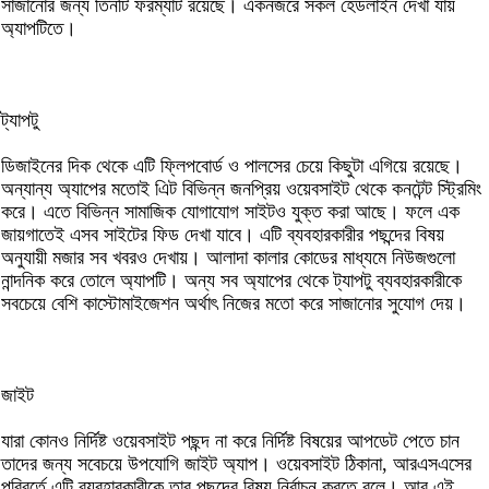
সাজানোর জন্য তিনটি ফরম্যাট রয়েছে। একনজরে সকল হেডলাইন দেখা যায়
অ্যাপটিতে।
ট্যাপটু
ডিজাইনের দিক থেকে এটি ফ্লিপবোর্ড ও পালসের চেয়ে কিছুটা এগিয়ে রয়েছে।
অন্যান্য অ্যাপের মতোই এিট বিভিন্ন জনপ্রিয় ওয়েবসাইট থেকে কনটেন্ট স্ট্রিমিং
করে। এতে বিভিন্ন সামাজিক যোগাযোগ সাইটও যুক্ত করা আছে। ফলে এক
জায়গাতেই এসব সাইটের ফিড দেখা যাবে। এটি ব্যবহারকারীর পছন্দের বিষয়
অনুযায়ী মজার সব খবরও দেখায়। আলাদা কালার কোডের মাধ্যমে নিউজগুলো
নান্দনিক করে তোলে অ্যাপটি। অন্য সব অ্যাপের থেকে ট্যাপটু ব্যবহারকারীকে
সবচেয়ে বেশি কাস্টোমাইজেশন অর্থাৎ নিজের মতো করে সাজানোর সুযোগ দেয়।
জাইট
যারা কোনও নির্দিষ্ট ওয়েবসাইট পছন্দ না করে নির্দিষ্ট বিষয়ের আপডেট পেতে চান
তাদের জন্য সবেচয়ে উপযোগি জাইট অ্যাপ। ওয়েবসাইট ঠিকানা, আরএসএসের
পরিবর্তে এটি ব্যবহারকারীকে তার পছন্দের বিষয় নির্বাচন করতে বলে। আর এই