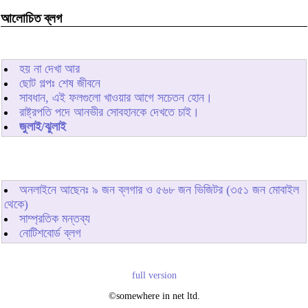
আলোচিত ব্লগ
হয় না দেখা আর
ছোট গল্পঃ শেষ জীবনে
সাবধান, এই ফলগুলো খাওয়ার আগে সচেতন হোন।
রাষ্ট্রপতি পদে আনভীর সোবহানকে দেখতে চাই।
জুলাই/ঝুলাই
অনলাইনে আছেনঃ
৯
জন ব্লগার ও
৫৬৮
জন ভিজিটর (৩৫১ জন মোবাইল
থেকে)
সাম্প্রতিক মন্তব্য
নোটিশবোর্ড ব্লগ
full version
©somewhere in net ltd.