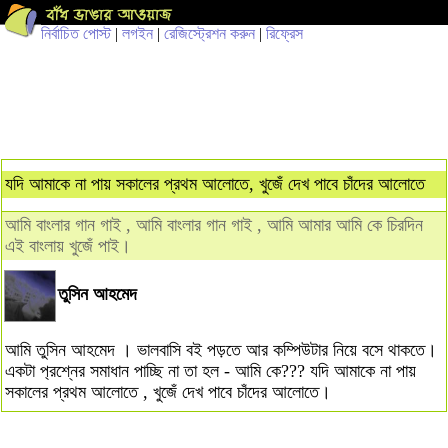
নির্বাচিত পোস্ট
|
লগইন
|
রেজিস্ট্রেশন করুন
|
রিফ্রেস
যদি আমাকে না পায় সকালের প্রথম আলোতে, খুজেঁ দেখ পাবে চাঁদের আলোতে
আমি বাংলার গান গাই , আমি বাংলার গান গাই , আমি আমার আমি কে চিরদিন
এই বাংলায় খুজেঁ পাই।
তুসিন আহমেদ
আমি তুসিন আহমেদ । ভালবাসি বই পড়তে আর কম্পিউটার নিয়ে বসে থাকতে।
একটা প‌্রশ্নের সমাধান পাচ্ছি না তা হল - আমি কে??? যদি আমাকে না পায়
সকালের প্রথম আলোতে , খুজেঁ দেখ পাবে চাঁদের আলোতে।