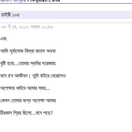
ডাইরী ১০৫
০৮ ই মে, ২০১০ সকাল ১০:৫৯
এক.
আমি সূর্যালোক কিম্বা বাতাস অথবা
বৃষ্টি হবো...তোমার স্থবির দরোজায়
বসে র'ব আজীবন। তুমি বাইরে বেরোলেও
অপেক্ষায় কাটবে আমার সময়...
কেবল তোমার জন্য অপেক্ষা আমার
চীরকাল প্রিয় ছিলো...মনে পড়ে?