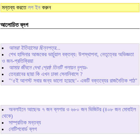
মন্তব্য করতে
লগ ইন
করুন
আলোচিত ব্লগ
আমরা ইতিহাসের ছিন্নপত্র...
শেখ হাসিনার আজকের ভার্চুয়াল বক্তব্য: উপস্থাপনা, নেতৃত্বের অভিজ্ঞতা
ও জন-প্রতিক্রিয়া
আমার জীবনে দেখা শ্রেষ্ঠ তিনটি পলায়ন দৃশ্যঃ-
তেহরানের ছায়া কি এখন ঢাকা সেনানিবাসে ?
"‘৫ই আগস্ট সবার জন্য ভালো হয়েছে’- একটি বক্তব্যের রাজনৈতিক পাঠ"
অনলাইনে আছেনঃ
৭
জন ব্লগার ও
৬৮০
জন ভিজিটর (৪০৮ জন মোবাইল
থেকে)
সাম্প্রতিক মন্তব্য
নোটিশবোর্ড ব্লগ