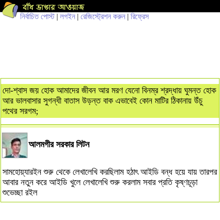
নির্বাচিত পোস্ট
|
লগইন
|
রেজিস্ট্রেশন করুন
|
রিফ্রেস
দো-শ্বাস জয় হোক আমাদের জীবন আর মরণ যেনো বিনম্র শ্রদ্ধায় ঘুমন্ত হোক
আর ভালবাসার সুগন্ধী বাতাস উড়ন্ত বাক এভাবেই কোন মাটির ঠিকানায় উঁচু
পথের সরগম;
আলমগীর সরকার লিটন
সামহোয়্যারইন শুরু থেকে লেখালেখি করছিলাম হঠাৎ আইডি বন্ধ হয়ে যায় তারপর
আবার নতুন করে আইডি খুলে লেখালেখি শুরু করলাম সবার প্রতি কৃষ্ণচূড়া
শুভেচ্ছা রইল