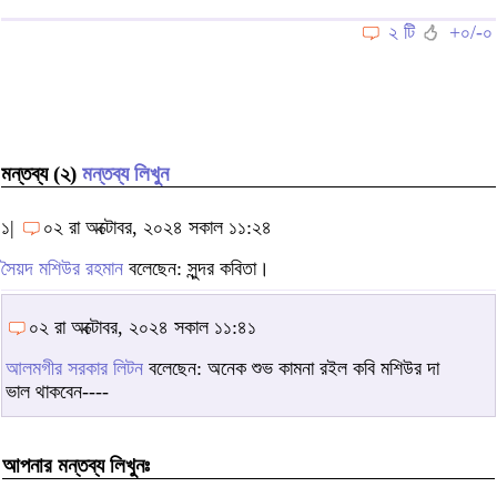
২ টি
+০/-০
মন্তব্য (২)
মন্তব্য লিখুন
১|
০২ রা অক্টোবর, ২০২৪ সকাল ১১:২৪
সৈয়দ মশিউর রহমান
বলেছেন: সুন্দর কবিতা।
০২ রা অক্টোবর, ২০২৪ সকাল ১১:৪১
আলমগীর সরকার লিটন
বলেছেন: অনেক শুভ কামনা রইল কবি মশিউর দা
ভাল থাকবেন----
আপনার মন্তব্য লিখুনঃ