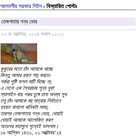
আলমগীর সরকার লিটন
› বিস্তারিত পোস্টঃ
তেজপাতার গন্ধ ভোর
০২ রা অক্টোবর, ২০২৪ সকাল ১১:০২
কুকুরের মতো চাঁদ আমাকে খাচ্ছে
কিন্তু আমার রক্ত গাঢ় করতে-
শর্করা পুষ্টি ফসল মাটি দিচ্ছে না;
এ যেনো এক স্বৈরাচার শূন্য বুক!
স্যালাইন খায় গরুর চুঙ্গে ঢালা অদম্য সুখ
তবু চাঁদ আমাকে বহু মাত্রায় নির্যাতনে
হযরত বানালো খানিকটা সময়;
তারপর তেজপাতার গন্ধ ভোর, ধোয়াই
ধোয়াই আমাকে আলোকিত করল
অতঃপর মহাসুখে শূন্যেই ভাসলাম।
১৬ আশ্বিন ১৪৩১, ০১ অক্টোবর’২৪