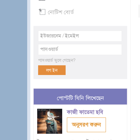
নোটিশ বোর্ড
পাসওয়ার্ড ভুলে গেছেন?
পোস্টটি যিনি লিখেছেন
কাজী ফাতেমা ছবি
অনুসরণ করুন