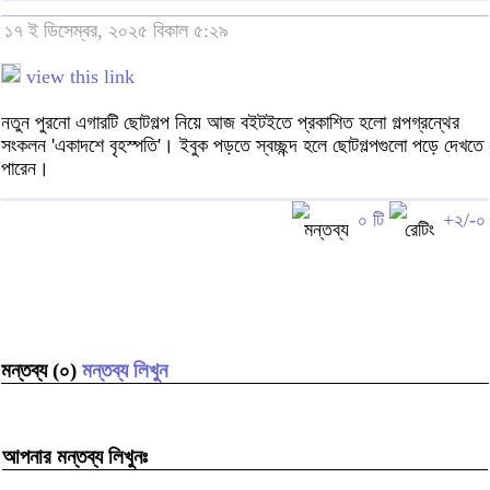
১৭ ই ডিসেম্বর, ২০২৫ বিকাল ৫:২৯
view this link
নতুন পুরনো এগারটি ছোটগল্প নিয়ে আজ বইটইতে প্রকাশিত হলো গল্পগ্রন্থের
সংকলন 'একাদশে বৃহস্পতি'। ইবুক পড়তে স্বচ্ছন্দ হলে ছোটগল্পগুলো পড়ে দেখতে
পারেন।
০ টি
+২/-০
মন্তব্য (০)
মন্তব্য লিখুন
আপনার মন্তব্য লিখুনঃ