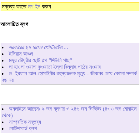
মন্তব্য করতে
লগ ইন
করুন
আলোচিত ব্লগ
সরকারের ছয় মাসের পোস্টমর্টেম....
ইলিয়াস কাঞ্চন
মঞ্জুর চৌধুরীর ছোট গল্প "শিউলি গাছ"
লা হাওলা ওয়ালা কুওয়াতা ইল্লা বিল্লাহ পাঠের সওয়াব
ড. ইরফান আল-হোসাইনীর রহস্যজনক মৃত্যু - জীবনের চেয়ে কোনো সম্পর্ক
বড় নয়
অনলাইনে আছেনঃ
৯
জন ব্লগার ও
২৪৬
জন ভিজিটর (৪৩৩ জন মোবাইল
থেকে)
সাম্প্রতিক মন্তব্য
নোটিশবোর্ড ব্লগ