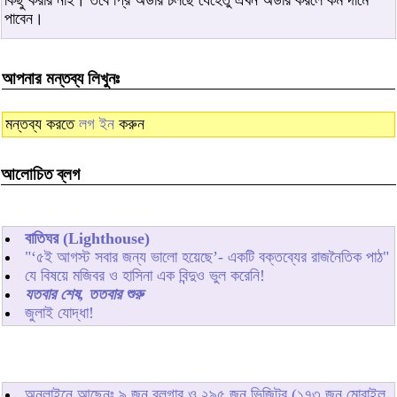
কিছু করার নাই। তবে প্রি অর্ডার চলছে যেহেতু এখন অর্ডার করলে কম দামে
পাবেন।
আপনার মন্তব্য লিখুনঃ
মন্তব্য করতে
লগ ইন
করুন
আলোচিত ব্লগ
বাতিঘর (Lighthouse)
"‘৫ই আগস্ট সবার জন্য ভালো হয়েছে’- একটি বক্তব্যের রাজনৈতিক পাঠ"
যে বিষয়ে মজিবর ও হাসিনা এক বিন্দুও ভুল করেনি!
যতবার শেষ, ততবার শুরু
জুলাই যোদ্ধা!
অনলাইনে আছেনঃ
৯
জন ব্লগার ও
২৯৫
জন ভিজিটর (১৭৩ জন মোবাইল