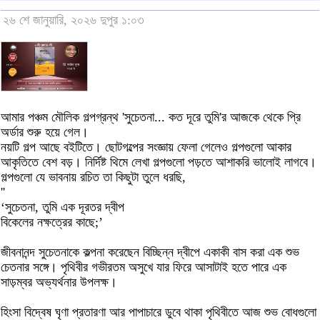
২৬ শে জানুয়ারি, ২০২৬ দুপুর ১:০৩
আমার পঞ্চম মৌলিক গল্পগ্রন্থ 'সুচেতনা... কত দূরে তুমি'র আজকে থেকে প্রি
অর্ডার শুরু হয়ে গেল।
নয়টি গল্প আছে বইটিতে। ছোটগল্পের সংজ্ঞায় ফেলা গেলেও গল্পগুলো আকার
আকৃতিতে বেশ বড়। নির্দিষ্ট থিমে লেখা গল্পগুলো পড়তে আশাকরি ভালোই লাগবে।
গল্পগুলো যে ভাবনায় রচিত তা কিছুটা তুলে ধরছি,
''
‘সুচেতনা, তুমি এক দূরতর দ্বীপ
বিকেলের নক্ষত্রের কাছে;’
জীবনানন্দ সুচেতনাকে কল্পনা করেছেন বিচ্ছিন্ন দ্বীপে একাকী বাস করা এক শুভ
চেতনার সঙ্গে। পৃথিবীর গভীরতম অসুখে যার ফিরে আসাটাই হতে পারে এক
সাড়ম্বর অভ্যর্থনার উপলক্ষ।
হিংসা বিদ্বেষ ঘৃণা প্রতারণা আর পাপাচারে ডুবে থাকা পৃথিবীতে আজ শুভ বোধগুলো