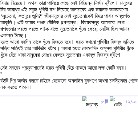
বিদায় নিয়েছে। অথবা তারা পালিয়ে গেছে সেই বিচ্ছিন্ন নির্জন দ্বীপে। মানুষের
চির আরাধ্য এই সবুজ পৃথিবী রূপ নিয়েছে অনাচারের এক ভয়ানক অভয়ারণ্যে।
‘সুচেতনা, কতদূরে তুমি?’ জীবনানন্দের সেই সুচেতনাকেই ফিরে পাবার অন্তর্গত
আকুতি। এটি আমার পঞ্চম মৌলিক গল্পগ্রন্থ। বিষয়বস্তুর আলোকে লেখা
গল্পগুলোর পরতে পরতে পাঠক যাতে সুচেতনাকে খুঁজে ফেরে, সেটিই ছিল আমার
একান্ত ইচ্ছে।
হয়ত আরো বহুদিন তাকে খুঁজে ফিরতে হবে। হয়ত কখনো পৃথিবীর বিশুদ্ধ ভূমিতে
সত্যি সত্যিই তার আবির্ভাব ঘটবে। অথবা হয়ত কোনোদিন অসুস্থ পৃথিবীর ধুঁকে
ধুঁকে বেঁচে থাকা মানুষেরা নোঙর ফেলবে সুচেতনার একান্ত নিজস্ব দ্বীপে।
সেই সময়ের প্রত্যাশাতেই হয়ত পৃথিবী বেঁচে থাকবে আরো লক্ষ কোটি বছর।
''
বইটি প্রি অর্ডার করতে চাইলে যেকোনো অনলাইন বুকশপে অথবা চলন্তিকার পেজে
নক করতে পারেন।
৮ টি
+২/-০