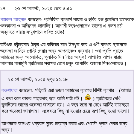
১৭|
২৩ শে আগস্ট, ২০২৪ ভোর ৫:৫১
খায়রুল আহসান
বলেছেন: প্রলিফিক ব্লগার্স শায়মা ও ছবির শুভ জন্মদিনে তাদেরকে
শুভকামনা ও অভিনন্দন জানাচ্ছি। আগামী বছরগুলোতেও তাদের এ কলম চর্চা
অব্যাহত ধারায় সম্মুখপানে ধাবিত হোক!
কবিগুরু রবীন্দ্রনাথ ঠাকুর এর কবিতার চরণ উদ্ধৃত করে এ গুণী ব্লগার দু'জনকে
শুভেচ্ছা জানিয়ে পোস্ট দেয়ার জন্য আপনাকেও ধন্যবাদ। ওরা প্রতি প্রাতে
আমাদের জন্য আলোকিত, পুলকিত দিন নিয়ে আসুক! আপনিও আপন ধারায়
আপনার নানামুখি প্রতিভার স্বাক্ষর রেখে চলুন আগামীর অজানা দিনগুলোতেও।
২৪ শে আগস্ট, ২০২৪ দুপুর ১২:১৮
করুণাধারা
বলেছেন: সত্যিই এরা দুজন আমাদের ব্লগের বিশিষ্ট ব্লগার। (আমার
এ কথা শুনে কারুর গাত্রদাহ হলে আমি দায়ী নই।
) প্রতিবছর দেখি
জন্মদিনের তাদের শুভেচ্ছা জানানো হয়। এ বছর হলো না দেখে আমিই তাড়াহুড়া
করে শুভেচ্ছা জানালাম। একেবারে কিছু না হওয়ার চেয়ে অল্প কিছু হওয়া ভালো।
আপনাকে অসংখ্য ধন্যবাদ সুন্দর মন্তব্য করার এবং পোস্টে প্লাস দেবার জন্য
জন্য।