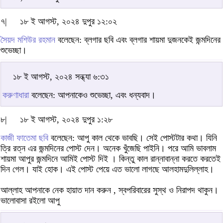
৭|
১৮ ই আগস্ট, ২০২৪ দুপুর ১২:০২
সৈয়দ মশিউর রহমান
বলেছেন: ব্লগার ছবি এবং ব্লগার শায়মা দুজনকেই জন্মদিনের
শুভেচ্ছা।
১৮ ই আগস্ট, ২০২৪ সন্ধ্যা ৬:৩১
করুণাধারা
বলেছেন: আপনাকেও শুভেচ্ছা, এবং ধন্যবাদ।
৮|
১৮ ই আগস্ট, ২০২৪ দুপুর ১:২৮
কাজী ফাতেমা ছবি
বলেছেন: আপু কাল থেকে ভাবছি। সেই পোস্টটার কথা। ‍যিনি
ত্রি রত্ন এর জন্মদিনের পোস্ট দেন। অনেক খুঁজেছি পাইনি। পরে আমি ভাবলাম
শায়মা আপুর জন্মদিনে আমিই পোস্ট দিই । কিন্তু কাল রান্নাবান্না করতে করতেই
দিন গেল। যাই হোক। এই পোস্ট পেয়ে এত ভালো লাগছে আলহামদুলিল্লাহ।
আল্লাহ আপনাকে নেক হায়াত দান করুন , স্বপরিবারের সুস্থ ও নিরাপদ থাকুন।
ভালোবাসা রইলো আপু