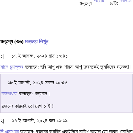
৩৬ টি
+৮/-০
মন্তব্য (৩৬)
মন্তব্য লিখুন
১|
১৭ ই আগস্ট, ২০২৪ রাত ১০:৪১
সাড়ে চুয়াত্তর
বলেছেন: ছবি আপু এবং শায়মা আপু দুজনকেই জন্মদিনের শুভেচ্ছা।
১৮ ই আগস্ট, ২০২৪ সকাল ১০:৫৫
করুণাধারা
বলেছেন: ধন্যবাদ।
দুজনের কারুরই তো দেখা নেই!!
২|
১৭ ই আগস্ট, ২০২৪ রাত ১১:১৯
দি এমপেরর
বলেছেন: দুজনের জন্মদিন একইদিনে নাকি? তাহলে তো ডাবল খানাপিনা