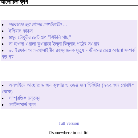
আলোচিত ব্লগ
সরকারের ছয় মাসের পোস্টমর্টেম....
ইলিয়াস কাঞ্চন
মঞ্জুর চৌধুরীর ছোট গল্প "শিউলি গাছ"
লা হাওলা ওয়ালা কুওয়াতা ইল্লা বিল্লাহ পাঠের সওয়াব
ড. ইরফান আল-হোসাইনীর রহস্যজনক মৃত্যু - জীবনের চেয়ে কোনো সম্পর্ক
বড় নয়
অনলাইনে আছেনঃ
৯
জন ব্লগার ও
৩৯৪
জন ভিজিটর (২২২ জন মোবাইল
থেকে)
সাম্প্রতিক মন্তব্য
নোটিশবোর্ড ব্লগ
full version
©somewhere in net ltd.