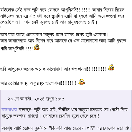
যাইহোক সেই কাজ তুমি করে ফেললে আপুনিমনি!!!!!!!! আমার নিজের রিয়েল
লাইফেও মনে হয় এত ঘটা করে জন্মদিন হয়নি যা ব্লগে আমি অনেকগুলো বছর
পেয়েছিলাম। এখন সেই ব্লগও নেই আর মানুষগুলোও নেই।
'
তবে যারা আছে একেকজন অমূল্য রতন তাদের মধ্যে তুমি একজনা।
আর আমাদেরকে আর বিশেষ করে আমাকে যে এত ভালোবাসো তাহা আমি বুঝতে
পারি আপুনিমনি!!!!!
ছবি আপুকেও অনেক অনেক ভালোবাসা আর শুভকামনা!!!!!!!!!!!
আর তোমার জন্য অফুরন্ত ভালোবাসা!!!!!!!!!
২০ শে আগস্ট, ২০২৪ দুপুর ১:০৫
করুণাধারা
বলেছেন: তুমি আর ছবি, দীর্ঘদিন ধরে সামুতে চমৎকার সব পোস্ট দিয়ে
সামুকে তরতাজা রাখছো। তোমাদের জন্মদিন ভুলে গেলে চলে!!
অবশ্য আমি তোমার জন্মদিনে "কি করি আজ ভেবে না পাই" এর চমৎকার ছড়া মিস