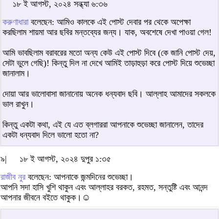
১৮ ই আগস্ট, ২০২৪ সন্ধ্যা ৬:৩৬
করুণাধারা
বলেছেন: আমিও কালকে এই পোস্ট দেবার পর থেকে অপেক্ষা
করছিলাম শায়মা আর ছবির মন্তব্যের জন্য। যাক, অবশেষে দেখা পাওয়া গেল!
আমি ভাবছিলাম বরাবরের মতো অন্য কেউ এই পোস্ট দিবে (কে জানি পোস্ট দেয়,
সেটা ভুলে গেছি)! কিন্তু দিল না দেখে আমিই তাড়াহুড়া করে পোস্ট দিয়ে শুভেচ্ছা
জানালাম।
দোয়া আর ভালোবাসা জানানোয় অনেক ধন্যবাদ ছবি। আল্লাহ আমাদের সকলকে
ভাল রাখুন।
কিন্তু একটা কথা, এই যে এত ব্লগাররা আপনাকে শুভেচ্ছা জানালেন, তাদের
একটা ধন্যবাদ দিলে ভালো হতো না?
৯|
১৮ ই আগস্ট, ২০২৪ দুপুর ১:৩৫
রাজীব নুর
বলেছেন: আপনাকে জন্মদিনের শুভেচ্ছা।
আপনি সদা হাসি খুশি থাকুন এবং আল্লাহর বরকত, রহমত, সন্তুষ্টি এবং আনন্দ
আপনার জীবনে বইতে থাকুক।☺️