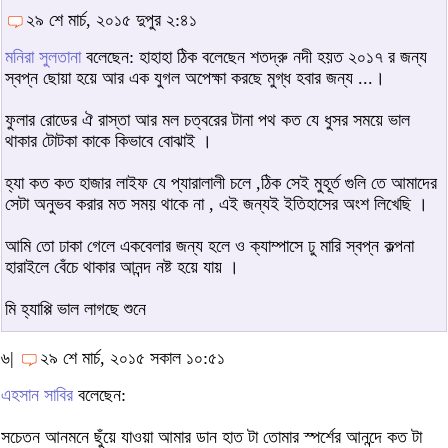
২৯ শে মার্চ, ২০১৫ দুপুর ২:৪১
মনিরা সুলতানা
বলেছেন: হাহাহা ঠিক বলেছেন শতদ্রু নদী হয়ত ২০১৭ র জন্য
স্বপ্ন ছোয়া হয়ে আর এক যুগল অপেক্ষা করছে মুগ্ধ হবার জন্য ...।
ফুলার রোডের ঐ রাস্তা আর মল চত্বরের টানা পথ কত যে ধুসর সময়ে ভাল
থাকার টোটকা কাকে কিভাবে বোঝাই ।
হ্যা কত কত হাজার লাইফ যে প্যারালালী চলে ,ঠিক সেই মুহূর্ত গুলি তে আমাদের
সেটা অনুভব করার মত সময় থাকে না , এই জন্যই ইতিহাসের অংশ লিখেছি ।
আমি তো ঢাকা গেলে একবেলার জন্য হলে ও ক্যাম্পাসে ঢু মারি স্বপ্ন কল্পনা
হারাইলে বেঁচে থাকার আনন্দ নষ্ট হয়ে যায় ।
মি হ্যাপ্পি ভাল লাগছে শুনে
৬|
২৯ শে মার্চ, ২০১৫ সকাল ১০:৫১
এহসান সাবির
বলেছেন:
সচেতন আনমনে ছুঁয়ে যাওয়া আমার ডান হাত টা তোমার স্পর্শের আনন্দে কত টা