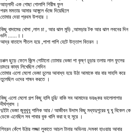
আহ্লাদী এক গোছা গোলাপি শিরীষ ফুল
পরম মমতায় আমার আঙ্গুলে গুঁজে দিয়েছিলে
তোমার দেয়া প্রথম উপহার ।
কিছু বাদামের খোসা ,লাল চা , আর ঝাল মুড়ি ,আমড়ার টক আর ঝাল লবনের দিন
গুলি ......।।
আদ্র বাতাসে শীতল হয়ে ,পাশা পাশি হেটে উত্তাপ বিতরন ।
চপ্পল ছুড়ে ফেলে জিন্স গোটানো তোমার ভেজা পা কৃষ্ণ চুড়ার তলায় লাল ফুলের
চাদরে কাব্য লিখেছিল সেদিন
তোমার এলো মেলো ভেজা চুলের আবাধ্য হয়ে উঠা আমাকে বার বার সাহসি করে
তুলেছিল ওদের শাষন করতে ।
কিছু এলো মেলো গল্প কিছু হাসি চুরি/ বাকি সব আমাদের ভয়ঙ্কর ভালোলাগার
দীর্ঘশ্বাস ।
দুইটা ভেজা জুবুথুবু শালিক আর / আজীবন উদাস কিছু মধ্যদুপুরের ঘু ঘু বিকেল কে
ডেকে এনেছিল সব পাবার বুক খালি করা হু হু সুরে ।
শিহরন কেঁপে উঠার লজ্জা লুকাতে আচল টানার অভিনয় /দমকা হাওয়ায় আবার