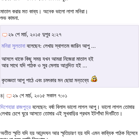
মাতাল করার মত কাব্য। অনেক ভালো লাগা মনিরা।
শুভ কামনা.
২৯ শে মার্চ, ২০১৫ দুপুর ২:২৭
মনিরা সুলতানা
বলেছেন: লেখায় স্বাগতম জারিন আপু ...
আসলে থাকে কিছু সময় যখন আমরা নিজেরা মাতাল হই
আর সাথে যদি পাঠক ও সুর মেলায় আনন্দিত হই ...
কৃতজ্ঞতা আপু পাঠে এবং চমৎকার মন ছোয়া মন্তব্যে
৪|
২৯ শে মার্চ, ২০১৫ সকাল ৭:০১
দিশেহারা রাজপুত্র
বলেছেন: বর্ষা বিলাস ভালো লাগল আপু। ভালো লাগল তোমার
লেখায় চেপে ঘুরে আসতে তোমার এই সুখবাড়ির প্রথম ইটগাঁথা দিনটিতে।
অতীত স্মৃতি যদি হয় আনন্দঘন আর স্মৃতিচারণ হয় যদি এমন কাব্যিক পাঠক হিসেবে