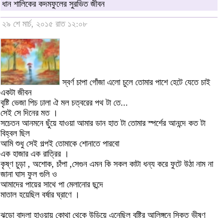
ধান শালিকের কদমফুলের সুরভিত জীবন
২৯ শে মার্চ, ২০১৫ রাত ১২:০৮
স্বর্ণ চাপা গোঁজা এলো চুলে তোমার পাশে হেটে যেতে চাই
একটা জীবন
বৃষ্টি ভেজা পিচ ঢালা ঐ মল চত্বরের পথ টা তে...
সেই সে দিনের মত ।
সচেতন আনমনে ছুঁয়ে যাওয়া আমার ডান হাত টা তোমার স্পর্শের আনন্দে কত টা
বিহ্বল ছিল
আমি শুধু সেই গল্পই তোমাকে শোনাতে পারবো
এক হাজার এক রাত্রির ।
কৃষ্ণ চুড়া , অশোক, চাঁপা ,সেগুন এমন কি সকল কাটা ধন্য করে ফুটে উঠা নাম না
জানা ঘাস ফুল গুলি ও
আমাদের পায়ের সাথে পা মেলানোর ছন্দে
মাতাল হয়েছিল বর্ষার ঘ্রাণে ।
ঝড়ো বাদলা হাওয়ায় কোথা থেকে উড়িয়ে এনেছিল বৃষ্টির আলিঙ্গনে সিক্ত ভীষণ