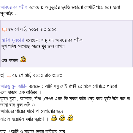
আবদুর রব শরীফ
বলেছেন: অনুভূতির দ্যুতি ছড়ানো লেখাটি পড়ে মনে হলো
সুখপাঠ্য...
২৯ শে মার্চ, ২০১৫ রাত ১:১২
মনিরা সুলতানা
বলেছেন: ধন্যবাদ আবদুর রব শরীফ
সুখ পাঠ্য লেগেছে জেনে খুব ভাল লাগল
শুভ কামনা
৩|
২৯ শে মার্চ, ২০১৫ রাত ৩:০৩
আরজু মুন জারিন
বলেছেন: আমি শুধু সেই গল্পই তোমাকে শোনাতে পারবো
এক হাজার এক রাত্রির ।
কৃষ্ণ চুড়া , অশোক, চাঁপা ,সেগুন এমন কি সকল কাটা ধন্য করে ফুটে উঠা নাম না
জানা ঘাস ফুল গুলি ও
আমাদের পায়ের সাথে পা মেলানোর ছন্দে
মাতাল হয়েছিল বর্ষার ঘ্রাণে ।
বাহ !!আমি ও মাতাল হলাম কবিতার সুরে