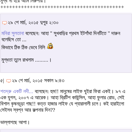
মুগ্ধ না হয়ে আমি নিরুপায়।
++++++++++++++++++++++++++++++++++++++++++
২৯ শে মার্চ, ২০১৫ দুপুর ২:৩০
মনিরা সুলতানা
বলেছেন: আহা " সুখবাড়ির প্রথম ইটগাঁথা দিনটিতে " দারুন
বলেছিস তো ...
কিভাবে ঠিক ঠিক ভেবে নিলি
মুগ্ধতা তুলে রাখলাম .........।
৫|
২৯ শে মার্চ, ২০১৫ সকাল ৯:৪৩
শতদ্রু একটি নদী...
বলেছেন: হুম!! মানুষের লাইফ ঘুইরা ফিরা একই। ৯৭ এ
এক যুগল, ২০০৭ এ আরেক। আহা ব্রিটিশ কাউন্সিল, আহা ফুলার রোড, সেই
বিশাল কৃষনচূড়া গাছ!! কত্ত হাজার লাইফ যে প্যারালালী চলে। কই হারাইলো
সেইসব স্বপ্ন আর কল্পনার দিন??
ভাল্লাগছে আপা।