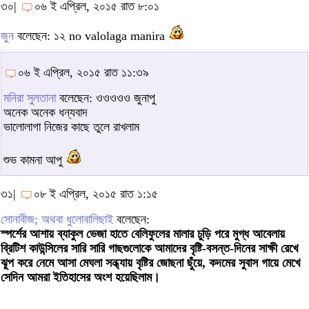
৩০|
০৬ ই এপ্রিল, ২০১৫ রাত ৮:০১
জুন
বলেছেন: ১২ no valolaga manira
০৬ ই এপ্রিল, ২০১৫ রাত ১১:৩৯
মনিরা সুলতানা
বলেছেন: ওওওওও জুনাপু
অনেক অনেক ধন্যবাদ
ভালোলাগা নিজের কাছে তুলে রাখলাম
শুভ কামনা আপু
৩১|
০৮ ই এপ্রিল, ২০১৫ রাত ১:১৫
সোনাবীজ; অথবা ধুলোবালিছাই
বলেছেন:
স্পর্শের আশায় ব্যাকুল ভেজা হাতে বেলিফুলের মালার চুড়ি পরে মুগ্ধ আবেলায়
ব্রিটিশ কাউন্সিলের সারি সারি গাছগুলোকে আমাদের বৃষ্টি-বসন্ত-দিনের সাক্ষী রেখে
ঝুপ করে নেমে আসা মেঘলা সন্ধ্যায় বৃষ্টির জোছনা ছুঁয়ে, কদমের সুবাস গায়ে মেখে
সেদিন আমরা ইতিহাসের অংশ হয়েছিলাম।