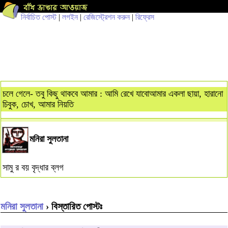
নির্বাচিত পোস্ট
|
লগইন
|
রেজিস্ট্রেশন করুন
|
রিফ্রেস
চলে গেলে- তবু কিছু থাকবে আমার : আমি রেখে যাবোআমার একলা ছায়া, হারানো
চিবুক, চোখ, আমার নিয়তি
মনিরা সুলতানা
সামু র বয় বৃদ্ধার ব্লগ
মনিরা সুলতানা
› বিস্তারিত পোস্টঃ