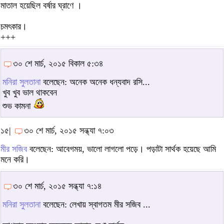
মাতাল হয়েছিল বর্ষার ঘ্রাণে ।
চমৎকার।
+++
৩০ শে মার্চ, ২০১৫ বিকাল ৫:৩৪
মনিরা সুলতানা
বলেছেন: অনেক অনেক ধন্যবাদ রসি...
খুব খুব ভাল থাকবেন
শুভ কামনা
১৫|
৩০ শে মার্চ, ২০১৫ সন্ধ্যা ৭:০৩
মীর সজিব
বলেছেন: আবেগময়, ভালো লাগলো পড়ে। পড়াটা সার্থক হয়েছে আমি
মনে করি।
৩০ শে মার্চ, ২০১৫ সন্ধ্যা ৭:১৪
মনিরা সুলতানা
বলেছেন: লেখায় স্বাগতম মীর সজিব ...