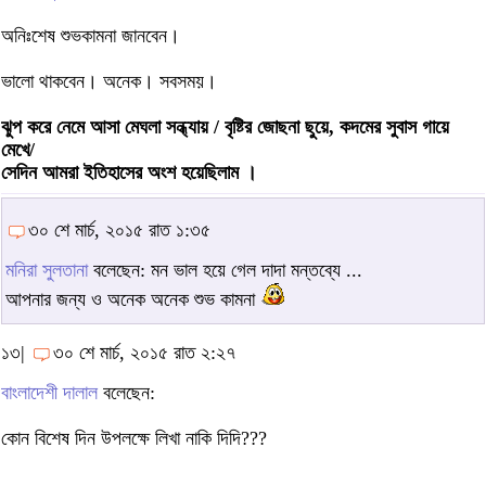
অনিঃশেষ শুভকামনা জানবেন।
ভালো থাকবেন। অনেক। সবসময়।
ঝুপ করে নেমে আসা মেঘলা সন্ধ্যায় / বৃষ্টির জোছনা ছুয়ে, কদমের সুবাস গায়ে
মেখে/
সেদিন আমরা ইতিহাসের অংশ হয়েছিলাম ।
৩০ শে মার্চ, ২০১৫ রাত ১:৩৫
মনিরা সুলতানা
বলেছেন: মন ভাল হয়ে গেল দাদা মন্তব্যে ...
আপনার জন্য ও অনেক অনেক শুভ কামনা
১৩|
৩০ শে মার্চ, ২০১৫ রাত ২:২৭
বাংলাদেশী দালাল
বলেছেন:
কোন বিশেষ দিন উপলক্ষে লিখা নাকি দিদি???