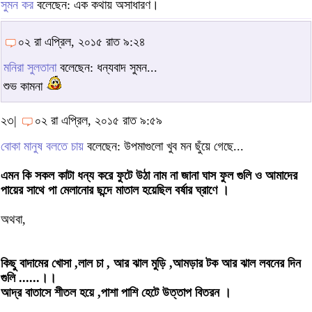
সুমন কর
বলেছেন: এক কথায় অসাধারণ।
০২ রা এপ্রিল, ২০১৫ রাত ৯:২৪
মনিরা সুলতানা
বলেছেন: ধন্যবাদ সুমন...
শুভ কামনা
২৩|
০২ রা এপ্রিল, ২০১৫ রাত ৯:৫৯
বোকা মানুষ বলতে চায়
বলেছেন: উপমাগুলো খুব মন ছুঁয়ে গেছে...
এমন কি সকল কাটা ধন্য করে ফুটে উঠা নাম না জানা ঘাস ফুল গুলি ও আমাদের
পায়ের সাথে পা মেলানোর ছন্দে মাতাল হয়েছিল বর্ষার ঘ্রাণে ।
অথবা,
কিছু বাদামের খোসা ,লাল চা , আর ঝাল মুড়ি ,আমড়ার টক আর ঝাল লবনের দিন
গুলি ......।।
আদ্র বাতাসে শীতল হয়ে ,পাশা পাশি হেটে উত্তাপ বিতরন ।