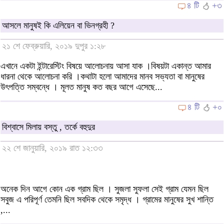
৪ টি
+৩
আসলে মানুষই কি এলিয়েন বা ভিনগ্রহী ?
২১ শে ফেব্রুয়ারি, ২০১৯ দুপুর ১:২৮
এখানে একটা ইন্টারেস্টিং বিষয়ে আলোচনায় আসা যাক ।বিষয়টা একান্ত আমার
ধারনা থেকে আলোচনা করি ।কথাটা হলো আমাদের মানব সভ্যতা বা মানুষের
উৎপত্তি সম্বন্ধে । মূলত মানুষ কত বছর আগে এসেছে...
৪ টি
+০
বিশ্বাসে মিলায় বস্তু , তর্কে বহুদুর
২২ শে জানুয়ারি, ২০১৯ রাত ১২:৩৩
অনেক দিন আগে কোন এক গ্রাম ছিল । সুজলা সুফলা সেই গ্রাম যেমন ছিল
সবুজ এ পরিপূর্ণ তেমনি ছিল সবদিক থেকে সমৃদ্ধ । গ্রামের মানুষের সুখ শান্তি
,...