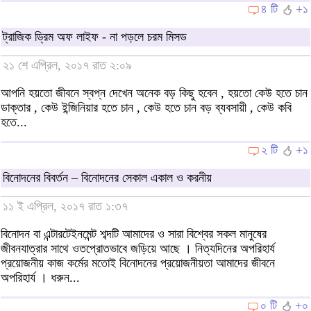
৪ টি
+১
ট্রাজিক ড্রিম অফ লাইফ - না পড়লে চরম মিসড
২১ শে এপ্রিল, ২০১৭ রাত ২:০৯
আপনি হয়তো জীবনে স্বপ্ন দেখেন অনেক বড় কিছু হবেন , হয়তো কেউ হতে চান
ডাক্তার , কেউ ইন্জিনিয়ার হতে চান , কেউ হতে চান বড় ব্যবসায়ী , কেউ কবি
হতে...
২ টি
+১
বিনোদনের বিবর্তন – বিনোদনের সেকাল একাল ও করনীয়
১১ ই এপ্রিল, ২০১৭ রাত ১:৩৭
বিনোদন বা এন্টারটেইনমেন্ট শব্দটি আমাদের ও সারা বিশ্বের সকল মানুষের
জীবনযাত্রার সাথে ওতপ্রোতভাবে জড়িয়ে আছে । নিত্যদিনের অপরিহার্য
প্রয়োজনীয় কাজ কর্মের মতোই বিনোদনের প্রয়োজনীয়তা আমাদের জীবনে
অপরিহার্য । ধরুন...
০ টি
+০