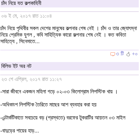
চাঁদ নিয়ে যত কল্পকাহিনী
০৬ ই মে, ২০১৭ রাত ১১:০৪
চাঁদ নিয়ে পৃথিবীর সকল দেশের মানুষের কল্পনার শেষ নেই । চাঁদ ও তার জ্যোৎস্না
নিয়ে প্রেমিক যুগল , কবি সাহিত্যিক কারো কল্পনার শেষ নেই । কত কবিতা
সাহিত্যে , সিনেমাতে...
৩ টি
+০
বিলিভ ইট অর নট
২৩ শে এপ্রিল, ২০১৭ রাত ১১:২৭
-সারা জীবনে একজন মহিলা গড়ে ০২-০৩ কিলোগ্রাম লিপস্টিক খায় ।
-অধিকাংশ লিপস্টিক তৈরিতে মাছের আশ ব্যবহার করা হয়
-এন্টার্কটিকাতে সবচেয়ে বড় (প্রস্থতে) বরফের টুকরাটির আয়তন ০৩ মাইল
-বাদুড়ের পায়ের হাড়...