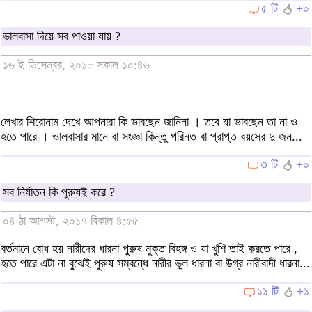
৫ টি
+০
ভালবাসা দিয়ে সব পাওয়া যায় ?
১৬ ই ডিসেম্বর, ২০১৮ সকাল ১০:৪৬
লেখার শিরোনাম দেখে আপনারা কি ভাবছেন জানিনা । তবে যা ভাবছেন তা না ও
হতে পারে । ভালবাসার মানে বা সংজ্ঞা কিন্তু পরিনত বা প্রাপ্ত বয়সের দু জন...
৩ টি
+০
সব নির্যাতন কি পুরুষই করে ?
০৪ ঠা আগস্ট, ২০১৭ বিকাল ৪:৫৫
বর্তমানে বোধ হয় নারীদের ধারনা পুরুষ মুক্ত বিহঙ্গ ও যা খুশি তাই করতে পারে ,
হতে পারে এটা না বুঝেই পুরুষ সম্বন্ধে নারীর ভূল ধারনা বা উগ্র নারীবাদী ধারনা...
১১ টি
+১