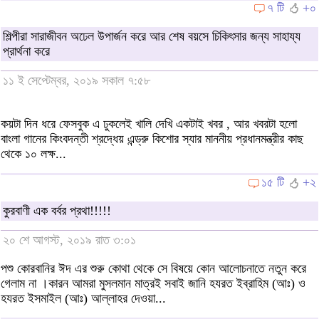
৭ টি
+০
শিল্পীরা সারাজীবন অঢেল উপার্জন করে আর শেষ বয়সে চিকিৎসার জন্য সাহায্য
প্রার্থনা করে
১১ ই সেপ্টেম্বর, ২০১৯ সকাল ৭:৫৮
কয়টা দিন ধরে ফেসবুক এ ঢুকলেই খালি দেখি একটাই খবর , আর খবরটা হলো
বাংলা গানের কিংবদন্তী শ্রদ্ধেয় এন্ড্রু কিশোর স্যার মাননীয় প্রধানমন্ত্রীর কাছ
থেকে ১০ লক্ষ...
১৫ টি
+২
কুরবাণী এক বর্বর প্রথা!!!!!
২০ শে আগস্ট, ২০১৯ রাত ৩:০১
পশু কোরবানির ঈদ এর শুরু কোথা থেকে সে বিষয়ে কোন আলোচনাতে নতুন করে
গেলাম না ।কারন আমরা মুসলমান মাত্রই সবাই জানি হযরত ইব্রাহিম (আঃ) ও
হযরত ইসমাইল (আঃ) আল্লাহর দেওয়া...