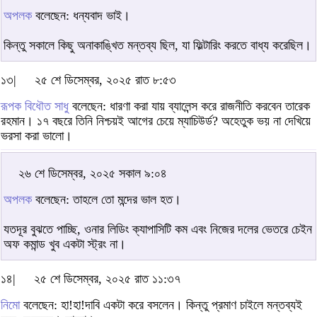
অপলক
বলেছেন: ধন্যবাদ ভাই।
কিন্তু সকালে কিছু অনাকাঙ্খিত মন্তব্য ছিল, যা ফিল্টারিং করতে বাধ্য করেছিল।
১৩|
২৫ শে ডিসেম্বর, ২০২৫ রাত ৮:৫৩
রূপক বিধৌত সাধু
বলেছেন: ধারণা করা যায় ব্যালেন্স করে রাজনীতি করবেন তারেক
রহমান। ১৭ বছরে তিনি নিশ্চয়ই আগের চেয়ে ম্যাচিউর্ড? অহেতুক ভয় না দেখিয়ে
ভরসা করা ভালো।
২৬ শে ডিসেম্বর, ২০২৫ সকাল ৯:০৪
অপলক
বলেছেন: তাহলে তো মন্দের ভাল হত।
যতদূর বুঝতে পাচ্ছি, ওনার লিডিং ক্যাপাসিটি কম এবং নিজের দলের ভেতরে চেইন
অফ কমান্ড খুব একটা স্ট্রং না।
১৪|
২৫ শে ডিসেম্বর, ২০২৫ রাত ১১:৩৭
নিমো
বলেছেন: হা!হা!দাবি একটা করে বসলেন। কিন্তু প্রমাণ চাইলে মন্তব্যই