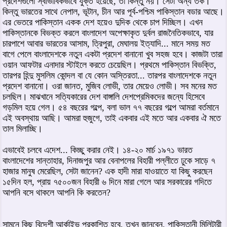
প্রদেশগুলো স্বাভাবিকভাবে যুক্ত হয়েছে, তা কিন্তু নয়। সেটা অন্য তর্ক।
কিন্তু ভারতের সাথে নেপাল, ভূটান, চীন আর পূর্ব-পশ্চিম পাকিস্তান বডার আছে।
এর ভেতরে পাকিস্তান একক দেশ হয়েও দুদিক থেকে চাপ দিচ্ছিল। এখন
পাকিস্তানকে বিভক্ত করলে বাংলাদেশ অপেক্ষাকৃত দুর্বল রাজনৈতিকভাবে, যার
চারপাশে আবার ভারতের আসাম, ত্রিপুরা, মেঘালয় ইত্যাদি... মানে সময় মত
বাগে পেলে বাংলাদেশকে নতুন একটা প্রদেশ বানানো খুব সহজ হবে। কাজটা তারা
ওয়ান আফটার এনাদার স্টাইলে করতে চেয়েছিল। প্রথমে পাকিস্তান বিভক্তি,
তারপর হিন্দু মুসলিম কোন্দল বা যে কোন অস্তিরতা... তারপর বাংলাদেশকে নতুন
প্রদেশ বানানো। ওরা জানত, মুজিব লোভী, তার মেয়েও লোভী। সব মনের মত
চলছিল। মাঝখানে সত্যিকারের দেশ বাঙ্গালি দেশপ্রেমিকদের জন্যে হিসেবে
গড়মিল হয়ে গেল। ৫৪ বছরের গল্পে, বলা ভাল ৭৭ বছরের গল্পে আমরা বর্তমানে
এই অবস্থায় আছি। আমরা হুজুগে, তাই একবার এই মতে আর একবার ঐ মতে
তাল মিলাচ্ছি।
এভাবেই চলবে এদেশ... কিচ্ছু করার নেই। ১৪-২০ মার্চ ১৯৭১ ভারত
বাংলাদেশের সান্তাহার, দিনাজপুর আর বেনাপলের বিহারী পল্লীতে ঢুকে সাড়ে ৭
হাজার মানুষ মেরেছিল, সেটা জানেন? এক হাদী মারা যাওয়াতে যা কিছু করছেন
১৫দিন হল, প্রায় ৭৫০০জন বিহারী ৬ দিনে মারা গেলে আর সরকারের গদিতে
আপনি বসে থাকলে আপনি কি করতেন?
সামনে কিছু বিদেশী আর্কাইভ প্রকাশিত হবে, তখন জানবেন, পাকিস্তানী মিলিটারী