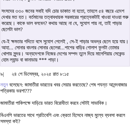
সংসদের ৩৩০ জনের সবাই যদি চোর ডাকাত না হতো, তাহলে ৫৪ বছরে এদেশ
দেখার মত হত। বর্তমানের তত্বাবধায়ক সরকারের প্রত্যেকটাই খাওয়া দাওয়া শুরু
করেছে। কাকে ভাল বলবেন? কথায় আছে না যে, সুযোগ পায় না, তাই পাড়ার
ছেলেটা ভাল?
যে-ই ক্ষমতার গদিতে বসে সুযোগ পেলেই , সে-ই পাড়ার অভদ্র ছেলে হয়ে যায়।
আহা... সোনার বাংলার সোনার ছেলেরা...পাশের বাড়ির গোলাপ ফুলটা তোমার
খোপায় সুন্দর। অন্যদেশকে নিজের দেশের সম্পদ তুলে দিয়ে মালেশিয়ায় সেকেন্ড
হোম ল্যান্ড বা কানাডায় *** পাড়া।
৯|
২৪ শে ডিসেম্বর, ২০২৫ রাত ৮:১৫
নতুন
বলেছেন: জামাতীরা ভারতের খবর সেয়ার করতেছে? শেষ পযন্ত আনন্দবাজার
পত্রিকায় ভরশা???
জামাতীরা পাকিপক্ষে দাড়িয়ে ভারত বিরোধীতা করবে সেটাই সাভাবিক।
বিএনপি ভারতের সাথে প্রতিবেশি এবং ক্রেতা হিসেবে নাজ্য মুল্যে ব্যবসা করলে
সমস্যা কই?