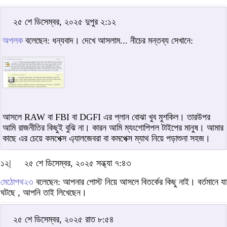
২৫ শে ডিসেম্বর, ২০২৫ দুপুর ২:১২
অপলক
বলেছেন: ধন্যবাদ। দেখে আসলাম... নীচের মন্তব্য সেখানে:
আসলে RAW বা FBI বা DGFI এর প্লান বোঝা খুব মুশকিল। তারউপর
আমি রাজনীতির কিছুই বুঝি না। কারন আমি ম্যংগোপিপল টাইপের মানুষ। আমার
কাছে এর চেয়ে কমপেক্স এ্যালজেবরা বা কমপেক্স ম্যাথ নিয়ে পড়াশুনা সহজ।
১২|
২৫ শে ডিসেম্বর, ২০২৫ সন্ধ্যা ৭:৪৩
মেঠোপথ২৩
বলেছেন: আপনার পোস্ট নিয়ে আসলে বিতর্কের কিছু নাই। বর্তমানে যা
ঘটছে , আপনি তাই লিখেছেন।
২৫ শে ডিসেম্বর, ২০২৫ রাত ৮:৫৪