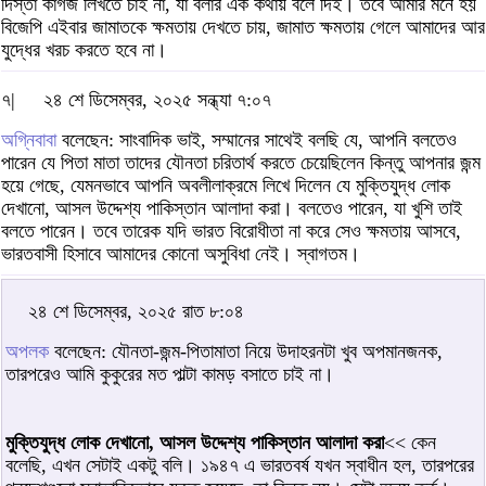
দিস্তা কাগজ লিখতে চাই না, যা বলার এক কথায় বলে দিই। তবে আমার মনে হয়
বিজেপি এইবার জামাতকে ক্ষমতায় দেখতে চায়, জামাত ক্ষমতায় গেলে আমাদের আর
যুদ্ধের খরচ করতে হবে না।
৭|
২৪ শে ডিসেম্বর, ২০২৫ সন্ধ্যা ৭:০৭
অগ্নিবাবা
বলেছেন: সাংবাদিক ভাই, সম্মানের সাথেই বলছি যে, আপনি বলতেও
পারেন যে পিতা মাতা তাদের যৌনতা চরিতার্থ করতে চেয়েছিলেন কিন্তু আপনার জন্ম
হয়ে গেছে, যেমনভাবে আপনি অবলীলাক্রমে লিখে দিলেন যে মুক্তিযুদ্ধ লোক
দেখানো, আসল উদ্দেশ্য পাকিস্তান আলাদা করা। বলতেও পারেন, যা খুশি তাই
বলতে পারেন। তবে তারেক যদি ভারত বিরোধীতা না করে সেও ক্ষমতায় আসবে,
ভারতবাসী হিসাবে আমাদের কোনো অসুবিধা নেই। স্বাগতম।
২৪ শে ডিসেম্বর, ২০২৫ রাত ৮:০৪
অপলক
বলেছেন: যৌনতা-জন্ম-পিতামাতা নিয়ে উদাহরনটা খুব অপমানজনক,
তারপরেও আমি কুকুরের মত পাল্টা কামড় বসাতে চাই না।
মুক্তিযুদ্ধ লোক দেখানো, আসল উদ্দেশ্য পাকিস্তান আলাদা করা
<< কেন
বলেছি, এখন সেটাই একটু বলি। ১৯৪৭ এ ভারতবর্ষ যখন স্বাধীন হল, তারপরের