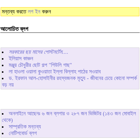
মন্তব্য করতে
লগ ইন
করুন
আলোচিত ব্লগ
সরকারের ছয় মাসের পোস্টমর্টেম....
ইলিয়াস কাঞ্চন
মঞ্জুর চৌধুরীর ছোট গল্প "শিউলি গাছ"
লা হাওলা ওয়ালা কুওয়াতা ইল্লা বিল্লাহ পাঠের সওয়াব
ড. ইরফান আল-হোসাইনীর রহস্যজনক মৃত্যু - জীবনের চেয়ে কোনো সম্পর্ক
বড় নয়
অনলাইনে আছেনঃ
৬
জন ব্লগার ও
২৮৭
জন ভিজিটর (১৪৩ জন মোবাইল
থেকে)
সাম্প্রতিক মন্তব্য
নোটিশবোর্ড ব্লগ