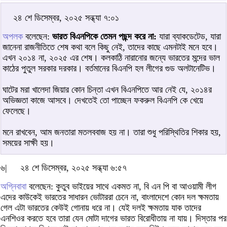
২৪ শে ডিসেম্বর, ২০২৫ সন্ধ্যা ৭:০১
অপলক
বলেছেন:
ভারত বিএনপিকে তেমন পছন্দ করে না:
যারা ব্যাকডেটেড, যারা
জানেনা রাজনীতিতে শেষ কথা বলে কিছু নেই, তাদের কাছে এমনটাই মনে হবে।
এখন ২০১৪ না, ২০২৫ এর শেষ। কলকাঠি নারানোর জন্যে ভারতের মন্দের ভাল
কাঠের পুতুল সরকার দরকার। বর্তমানের বিএনপি হল লীগের গুড অলটানেটিভ।
ঘাটের মরা খালেদা জিয়ার কোন চিন্তা এখন বিএনপিতে আর নেই যে, ২০১৪র
অভিজ্ঞতা কাজে আসবে। দেখতেই তো পাচ্ছেন ফকরুল বিএনপি কে খেয়ে
ফেলেছে।
মনে রাখবেন, আম জনতারা মতলববাজ হয় না। তারা শুধু পরিস্থিতির শিকার হয়,
সময়ের সাক্ষী হয়।
৬|
২৪ শে ডিসেম্বর, ২০২৫ সন্ধ্যা ৬:৫৭
অগ্নিবাবা
বলেছেন: কুতুব ভাইয়ের সাথে একমত না, বি এন পি বা আওয়ামী লীগ
এদের কাউকেই ভারতের সাধারন ভোটাররা চেনে না, বাংলাদেশে কোন দল ক্ষমতায়
গেল এটা ভারতের কেউই গোনায় ধরে না। যেই দলই ক্ষমতায় যাক তাদের
এনশিওর করতে হবে তারা যেন মোটা দাগের ভারত বিরোধীতায় না যায়। দিস্তার পর