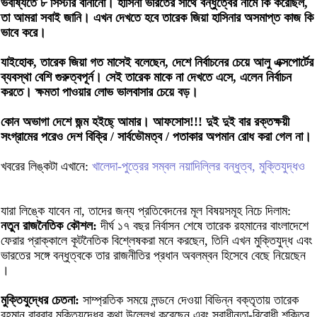
ভবীষ্যতে ৮ সিস্টার বানানো। হাসিনা ভারতের সাথে বন্ধুত্বের নামে কি করেছিল,
তা আমরা সবাই জানি। এখন দেখতে হবে তারেক জিয়া হাসিনার অসমাপ্ত কাজ কি
ভাবে করে।
যাইহোক, তারেক জিয়া গত মাসেই বলেছেন, দেশে নির্বাচনের চেয়ে আলু এক্সপোর্টের
ব্যবস্থা বেশি গুরুত্বপূর্ন। সেই তারেক মাকে না দেখতে এসে, এলেন নির্বাচন
করতে। ক্ষমতা পাওয়ার লোভ ভালবাসার চেয়ে বড়।
কোন অভাগা দেশে জন্ম হইছে্ আমার। আফসোস!!! দুই দুই বার রক্তক্ষয়ী
সংগ্রামের পরেও দেশ বিক্রি / সার্বভৌমত্ব / পতাকার অপমান রোধ করা গেল না।
খবরের লিঙ্কটা এখানে:
খালেদা-পুত্রের সম্বল নয়াদিল্লির বন্ধুত্ব, মুক্তিযুদ্ধও
যারা লিঙ্কে যাবেন না, তাদের জন্য প্রতিবেদনের মূল বিষয়সমূহ নিচে দিলাম:
নতুন রাজনৈতিক কৌশল:
দীর্ঘ ১৭ বছর নির্বাসন শেষে তারেক রহমানের বাংলাদেশে
ফেরার প্রাক্কালে কূটনৈতিক বিশ্লেষকরা মনে করছেন, তিনি এখন মুক্তিযুদ্ধ এবং
ভারতের সঙ্গে বন্ধুত্বকে তার রাজনীতির প্রধান অবলম্বন হিসেবে বেছে নিয়েছেন
।
মুক্তিযুদ্ধের চেতনা:
সাম্প্রতিক সময়ে লন্ডনে দেওয়া বিভিন্ন বক্তৃতায় তারেক
রহমান বারবার মুক্তিযুদ্ধের কথা উল্লেখ করেছেন এবং স্বাধীনতা-বিরোধী শক্তির