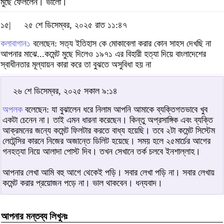
মুছে ফেললেন। ভালো।
১৫|
২৫ শে ডিসেম্বর, ২০২৫ রাত ১১:৪৭
কলাবাগান১
বলেছেন: সত্য ইতিহাস কে মোকাবেলা করার কোন সাহস দেখছি না
আপনার মাঝে...কমেন্ট মুছে দিলেও ১৯৭১ এর বিহারী হত্যা দিয়ে বাংলাদেশের
স্বাধীনতার মূল্যায়ন কারা করে তা বুঝতে অসুবিধা হয় না
২৬ শে ডিসেম্বর, ২০২৫ সকাল ৯:১৪
অপলক
বলেছেন: যা বুঝালেন ধরে নিলাম আপনি আমাকে ব্যক্তিগতভাবে খুব
একটা চেনেন না। তাই এমন ধারনা করেছেন। কিন্তু অপ্রসাঙ্গিক এবং ব্যক্তি
আক্রমনের জন্যে কমেন্ট ফিলটার করতে বাধ্য হয়েছি। তবে ২টা কমেন্ট সিস্টেম
লেটেন্সির কারনে নিজের অজান্তে ডিলিট হয়েছে। সময় হলে ২৫মার্চের আগের
গনহত্যা নিয়ে আলাদা পোস্ট দিব। তখন সেখানে তর্ক চলবে ইনশাল্লাহ।
আপনার লেখা আমি বহু আগে থেকেই পড়ি। সবার লেখা পড়ি না। সবার লেখায়
কমেন্ট করার প্রয়োজন পড়ে না। ভাল থাকবেন। ধন্যবাদ।
আপনার মন্তব্য লিখুনঃ