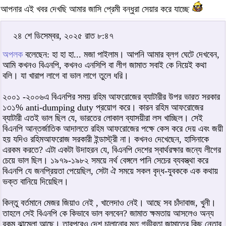
আপনার এই খবর দেখছি আমার জাসি প্রেমী বন্ধুরা সেয়ার করে যাচ্ছে
২৪ শে ডিসেম্বর, ২০২৫ রাত ৮:৪৭
অপলক
বলেছেন: হা হা হা... মজা পাইলাম। আপনি আমার ব্লগ ঘেটে দেখবেন,
আমি কখনও বিএনপি, কখনও এনসিপি বা লীগ জামাত সবাই কে নিয়েই কথা
বলি। যা খারাপ লাগে বা ভাল লাগে তুলে ধরি।
২০০১ -২০০৬এ বিএনপির সময় রহিম আফরোজের ব্যাটারীর উপর ভারত সরকার
১৩১% anti-dumping duty প্রয়োগ করে। কারন রহিম আফরোজের
ব্যাটারী এতই ভাল ছিল যে, ভারতের লোকাল ব্যাসয়ীরা লস খাচ্ছিল। সেই
বিএনপি আন্তর্জাতিক আদালতে রহিম আফরোজের পক্ষে কেস করে দেয় এবং জয়ী
হয় যদিও রহিমআফরোজ সরকারী ইন্ডাস্ট্রী না। কখনও দেখেছেন, হাসিনাকে
এরকম করতে? এটা একটা উদাহরন যে, বিএনপি দেশের স্বার্থরক্ষার জন্যে লীগের
চেয়ে ভাল ছিল। ১৯৭৯-১৯৮২ সময়ে নর্থ বেঙ্গলে পানি সেচের ব্যবস্ত্থা করে
বিএনপি যে জনপ্রিয়তা পেয়েছিল, সেটা ঐ সময়ে সকল বৃদ্ধ-যুবককে এক কথায়
ভক্ত বানিয়ে দিয়েছিল।
কিন্তু বর্তমানে মেজর জিয়াও নেই , খালেদাও নেই। আছে সব চাঁদাবাজ, খুনী।
তাহলে সেই বিএনপি কে কিভাবে ভাল বলবেন? জামাত ক্ষমতায় আসলেও অন্য
রকম ঝামেলা আছে। তারপরেও দেশ চালানোর মত গভীরতা জামাতের কিছু নেতার