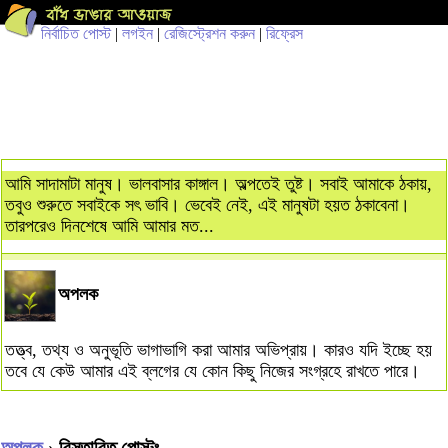
নির্বাচিত পোস্ট
|
লগইন
|
রেজিস্ট্রেশন করুন
|
রিফ্রেস
আমি সাদামাটা মানুষ। ভালবাসার কাঙ্গাল। অল্পতেই তুষ্ট। সবাই আমাকে ঠকায়,
তবুও শুরুতে সবাইকে সৎ ভাবি। ভেবেই নেই, এই মানুষটা হয়ত ঠকাবেনা।
তারপরেও দিনশেষে আমি আমার মত...
অপলক
তত্ত্ব, তথ্য ও অনুভূতি ভাগাভাগি করা আমার অভিপ্রায়। কারও যদি ইচ্ছে হয়
তবে যে কেউ আমার এই ব্লগের যে কোন কিছু নিজের সংগ্রহে রাখতে পারে।
অপলক
› বিস্তারিত পোস্টঃ