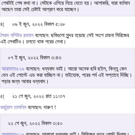
শেষটাই শেষ কথা না। সেটাকে এগিয়ে নিয়ে যেতে হয়। আশাকরি, যারা বর্তমান
আছেন তারা সেই চেষ্টাই আপ্রাণ করে যাচ্ছেন।
৪|
০৬ ই জুন, ২০২২ বিকাল ৫:২৮
সৈয়দ মশিউর রহমান
বলেছেন: ছবিগুলো সুন্দর হয়েছে সেই সংগে চায়না সিরিজের
এই লেখাটিও। চলতে থাক পরের লেখা।
০৭ ই জুন, ২০২২ বিকাল ৩:৪৩
আরাফাত৫২৯
বলেছেন: ধন্যবাদ ভাই। আরো অনেক ছবি ছইল, কিন্তু কেন
যেন এই পোস্টে এড করা যাচ্ছিল না। যাইহোক, পরের পর্ব এই সপ্তাহে দিচ্ছি।
পড়ার জন্য আবার ধন্যবাদ।
৫|
২১ শে জুন, ২০২২ রাত ১১:৩৭
ভার্চুয়াল তাসনিম
বলেছেন: দারুণ !
২২ শে জুন, ২০২২ বিকাল ৩:৫০
আরাফাত৫২৯
বলেছেন: আবারো ধন্যবাদ ভাই। সিরিজের নতুন পোস্ট দিলাম।