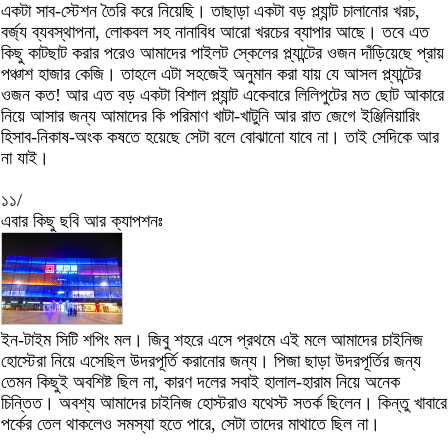
একটা সাব-স্টেশন তৈরি করে নিয়েছি। তাছাড়া একটা বড় প্ল্যান্ট চালানোর খরচ,
বর্জ্য ব্যবস্থাপনা, লোকবল সহ নানাবিধ আরো খরচের ব্যাপার আছে। তবে এত
কিছু কাটছাট করার পরেও আমাদের পাইলট স্কেলের প্ল্যান্টের ওজন দাঁড়িয়েছে প্রায়
পঞ্চাশ হাজার কেজি। তাহলে এটা সহজেই অনুমান করা যায় যে আসল প্ল্যান্টের
ওজন কত! আর এত বড় একটা বিশাল প্ল্যান্ট একেবারে লিলিপুটের মত ছোট আকারে
নিয়ে আসার জন্য আমাদের কি পরিমাণ খাটা-খাটুনি আর রাত জেগে ইঞ্জিনিয়ারিং
হিসাব-নিকাষ-অংক কষতে হয়েছে সেটা বলে বোঝানো যাবে না। তাই সেদিকে আর
না যাই।
১১/
এবার কিছু ছবি আর ক্যাপশনঃ
ইন-টাইম সিটি শপিং মল। জিবু শহরে এসে প্রথমে এই মলে আমাদের চাইনিজ
হোস্টেরা নিয়ে এসেছিল উদরপূর্তি করানোর জন্য। পিজা ছাড়া উদরপূর্তির জন্য
তেমন কিছুই অবশিষ্ট ছিল না, কারণ দলের সবাই হালাল-হারাম নিয়ে অনেক
চিন্তিত। অবশ্য আমাদের চাইনিজ হোস্টরাও যথেস্ট সতর্ক ছিলেন। কিন্তু খাবারে
পর্কের তেল থাকলেও সমস্যা হতে পারে, সেটা তাদের মাথাতে ছিল না।