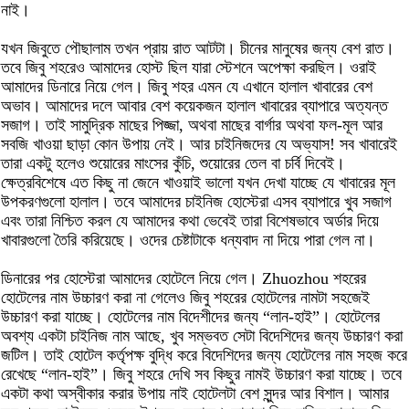
নাই।
যখন জিবুতে পৌছালাম তখন প্রায় রাত আটটা। চীনের মানুষের জন্য বেশ রাত।
তবে জিবু শহরেও আমাদের হোস্ট ছিল যারা স্টেশনে অপেক্ষা করছিল। ওরাই
আমাদের ডিনারে নিয়ে গেল। জিবু শহর এমন যে এখানে হালাল খাবারের বেশ
অভাব। আমাদের দলে আবার বেশ কয়েকজন হালাল খাবারের ব্যাপারে অত্যন্ত
সজাগ। তাই সামুদ্রিক মাছের পিজ্জা, অথবা মাছের বার্গার অথবা ফল-মূল আর
সবজি খাওয়া ছাড়া কোন উপায় নেই। আর চাইনিজদের যে অভ্যাস! সব খাবারেই
তারা একটু হলেও শুয়োরের মাংসের কুঁচি, শুয়োরের তেল বা চর্বি দিবেই।
ক্ষেত্রবিশেষে এত কিছু না জেনে খাওয়াই ভালো যখন দেখা যাচ্ছে যে খাবারের মূল
উপকরণগুলো হালাল। তবে আমাদের চাইনিজ হোস্টেরা এসব ব্যাপারে খুব সজাগ
এবং তারা নিশ্চিত করল যে আমাদের কথা ভেবেই তারা বিশেষভাবে অর্ডার দিয়ে
খাবারগুলো তৈরি করিয়েছে। ওদের চেষ্টাটাকে ধন্যবাদ না দিয়ে পারা গেল না।
ডিনারের পর হোস্টেরা আমাদের হোটেলে নিয়ে গেল। Zhuozhou শহরের
হোটেলের নাম উচ্চারণ করা না গেলেও জিবু শহরের হোটেলের নামটা সহজেই
উচ্চারণ করা যাচ্ছে। হোটেলের নাম বিদেশীদের জন্য “লান-হাই”। হোটেলের
অবশ্য একটা চাইনিজ নাম আছে, খুব সম্ভবত সেটা বিদেশিদের জন্য উচ্চারণ করা
জটিল। তাই হোটেল কর্তৃপক্ষ বুদ্ধি করে বিদেশিদের জন্য হোটেলের নাম সহজ করে
রেখেছে “লান-হাই”। জিবু শহরে দেখি সব কিছুর নামই উচ্চারণ করা যাচ্ছে। তবে
একটা কথা অস্বীকার করার উপায় নাই হোটেলটা বেশ সুন্দর আর বিশাল। আমার