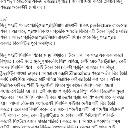
রুম পড়ল হোটেলের একদম উপরের ফ্লোরে। জানালা দিয়ে বাহিরে তাকালে জিবু
শহরের অনেকটাই দেখা যায়।
১০/
জিবু শহরটি শানডং প্রভিন্সের প্রভিন্সিয়াল রাজধানী না বরং prefecture লেভেলের
শহর। এর মানে, প্রশাসনিক ও দাপ্তরিক ক্ষমতার বিচারে এটা চীনের দ্বিতীয় সারির
শহর। শানডং প্রভিন্সের প্রভিন্সিয়াল রাজধানী জিনান থেকে জিবু শহর প্রায়
একশত কিলোমিটার পূর্বে অবস্থিত।
জিবু শহরটি সিরামিক শিল্পের জন্য বিখ্যাত। চীনে এক এক শহর এক এক কারণে
বিখ্যাত। কেউ হয়ত ম্যানুফ্যাকচারিং শিল্পে এগিয়ে, কেউ হয়ত ইলেট্রনিক্সে, কেউ
আবার সিরামিক শিল্পে। তাই চীনের কোন একটা প্রভিন্স বা শহরে সব কিছুর
ইন্ড্রাস্ট্রি পাওয়া দুস্কর। আমরা যে যন্ত্রটা Zhuozhou শহরে অর্ডার দিয়ে তৈরি
করছি সেটা দিয়ে আদতে মাটি গলিয়ে সিরামিক ফাইবার তৈরি করা হবে। এইসব
সিরামিক ফাইবার “হিট ইনসুলেটর” হিসাবে খুব কাজের জিনিস এবং এগুলো
বাংলাদেশে তৈরি হয় না। তাই বাংলাদেশ প্রতি বছর বিপুল পরিমাণ বৈদেশিক মুদ্রা
খরচ করে এসব জিনিস আমদানী করে যা দেশের প্রায় সব শিল্পকারখানাতে ব্যবহার
হয়। আমরা চাচ্ছিলাম বাংলাদেশেই সিরামিক ফাইবার দেশীয় মাটি দিয়ে তৈরি
করতে। তবে যারা রিসার্স করেন তারা জানেন “দেশীয় মাটি” বা “দেশীয় কাঁচামাল”
যাই বলেন না কেন, কোন ইন্ড্রাস্ট্রিতে যে কোন একটি “কাঁচামাল” পরিবর্তন
করলেই সিস্টেমে হাজার হাজার পরিবর্তন করতে হয়। আমাদের গবেষণার লক্ষ্য
সেটাই, যাতে বাংলাদেশের বিভিন্ন অঞ্চলের বিভিন্ন রকমের মাটি থেকে সেই