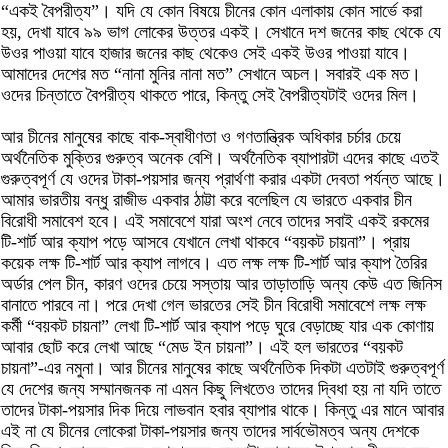
“একই বৈপরীত্য”। যদি যে কোন বিষয়ে চীনের কোন এলাকায় কোন সার্ভে করা
হয়, দেখা যাবে ৯৯ ভাগ লোকের উত্তর একই। সেখানে দশ জনের কাছ থেকে যে
উওর পাওয়া যাবে হাজার জনের কাছ থেকেও সেই একই উওর পাওয়া যাবে।
আমাদের দেশের মত “নানা মুনির নানা মত” সেখানে অচল। সবারই এক মত।
ওদের চিন্তাতে বৈপরীত্য থাকতে পারে, কিন্তু সেই বৈপরীত্যটাই ওদের মিল।
আর চীনের মানুষের কাছে বাক-স্বাধীণতা ও গণতান্ত্রিক অধিকার চর্চার চেয়ে
অর্থনৈতিক মুক্তির গুরুত্ব অনেক বেশি। অর্থনৈতিক ব্যাপারটা এদের কাছে এতই
গুরুত্বপূর্ণ যে ওদের টাকা-পয়সার জন্য প্রার্থণা করার একটা দেবতা পর্যন্ত আছে।
আমার ভারতীয় বন্ধু রাজীভ একবার ঠাট্টা করে বলেছিল যে ভারতে একবার চীন
বিরোধী সমাবেশ হবে। এই সমাবেশে যারা অংশ নেবে তাদের সবাই একই রকমের
টি-শার্ট আর ক্যাপ পড়ে আসবে যেখানে লেখা থাকবে “বয়কট চায়না”। প্রায়
কয়েক লক্ষ টি-শার্ট আর ক্যাপ লাগবে। এত লক্ষ লক্ষ টি-শার্ট আর ক্যাপ তৈরির
অর্ডার পেল চীন, কারণ ওদের চেয়ে সস্তায় আর তাড়াতাড়ি অন্য কেউ এত জিনিস
বানাতে পারবে না। পরে দেখা গেল ভারতের সেই চীন বিরোধী সমাবেশে লক্ষ লক্ষ
কর্মী “বয়কট চায়না” লেখা টি-শার্ট আর ক্যাপ পড়ে ঘুরে বেড়াচ্ছে যার এক কোণায়
আবার ছোট করে লেখা আছে “মেড ইন চায়না”। এই হল ভারতের “বয়কট
চায়না”-এর নমুনা। আর চীনের মানুষের কাছে অর্থনৈতিক দিকটা এতটাই গুরুত্বপূর্ণ
যে দেশের জন্য সম্মানজনক না এমন কিছু লিখতেও তাদের দ্বিধা হয় না যদি তাতে
তাদের টাকা-পয়সার দিক দিয়ে লাভবান হবার ব্যাপার থাকে। কিন্তু এর মানে আবার
এই না যে চীনের লোকেরা টাকা-পয়সার জন্য তাদের সার্বভৌমত্ব অন্য দেশকে