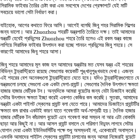
সিরামিক ফাইবার তৈরির চেষ্টা করা এবং সবশেষে দেশের প্রেক্ষাপটে যেই মাটি
সবচেয়ে ভালো সেটা নির্ধারণ করা।
যাইহোক, আগের কথাতে ফিরে আসি। আগেই বলেছি জিবু শহর সিরামিক শিল্পের
জন্য ভালো। আর Zhuozhou শহরটি যন্ত্রপাতি তৈরিতে দক্ষ। তাই আমাদের
যন্ত্রটি হেবেই প্রভিন্সের Zhuozhou শহরে তৈরি হলেও এই রকম যন্ত্র কাজে
লাগিয়ে সিরামিক ফাইবার উৎপাদন করা হচ্ছে শানডং প্রভিন্সের জিবু শহরে। সে
কারণেই আমাদের জিবু শহরে আসা।
জিবু শহরে আমাদের মূল কাজ হল আমাদের যন্ত্রটার মত যেসব যন্ত্র এই শহরের
বিভিন্ন ইন্ড্রাস্ট্রিতে রয়েছে সেগুলোর কয়েকটি পুঙ্খানুপুঙ্খভাবে দেখা। এজন্য
এই শহরের বেশ অনেকগুলো ইন্ড্রাস্ট্রিতে যেতে হবে। যদিও ইন্ড্রাস্ট্রিগুলোতে যে
যন্ত্রগুলো চলছে সেগুলো এক একটা মেগা-প্ল্যান্ট। সেগুলোর দৈনিক উৎপাদণ ক্ষমতা
হাজার হাজার মেট্রিক টন। অন্যদিকে আমরা বুয়েটের জন্য যেটা ডিজাইন করেছি
সেটার উৎপাদন ক্ষমতা ইচ্ছা করেই একশত কেজির কম করেছি। সুতরাং, আমাদের
যন্ত্রটা একটা পাইলট স্কেলের প্ল্যান্ট বলা যেতে পারে। আমাদের ডিজাইনে প্ল্যান্টটির
ক্ষমতা কম রাখার একটাই কারণ যাতে গবেষণাটা অর্থ-সাশ্রয়ী হয়। দৈনিক হাজার
হাজার মেট্রিক টন কাঁচামাল বুয়েটে এনে গবেষণা করা সম্ভব না আর এটা বোকামি
ছাড়া আর কিছুই না। আর আসল প্ল্যান্ট বসালে যে পরিমাণ বিদ্যুৎ লাগবে সেটার
যোগান দেয়া একটা ইউনিভার্সিটির পক্ষে শুধু অসম্ভবই না, একেবারেই অবাস্তব।
এমনকি আমাদের পাইটল স্কেলের প্ল্যান্টটা চালানোর জন্য আমরা নিজেরাই বুয়েটে