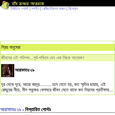
নির্বাচিত পোস্ট
|
লগইন
|
রেজিস্ট্রেশন করুন
|
রিফ্রেস
প্রিয় মানুষেরা
জীবনের এই গতিপথ...পূর্ব-পশ্চিমে যেন এক নিছক অন্বেষণ
আরাফাত৫২৯
দূর থেকে দূরে, আরো বহুদূর......... চলে যেতে হয়, কত স্মৃতির ছায়ায়, এই
রোদ্দুরের নীচে, নীল সবুজের খেলাঘরে জীবন মেতে থাকে কত নিয়মের প্রতীক্ষায়...
আরাফাত৫২৯
› বিস্তারিত পোস্টঃ