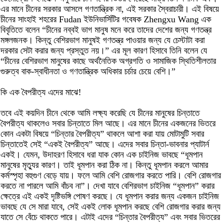
এর মানে চীনের সরকার আসলে গণতান্ত্রিক না, এই সরকার স্বৈরাচারী। এই বিষয়ে
চীনের সাংহাই শহরের Fudan ইউনিভার্সিটির গবেষক Zhengxu Wang এক
বিবৃতিতে বলেন “চীনের নব্বই ভাগ মানুষ মনে করে তাদের দেশের জন্য গণতন্ত্র
মঙ্গলজনক। কিন্তু বেশিরভাগ মানুষই গণতন্ত্র পাওয়ার জন্য যে চেস্টাটা করা
দরকার সেটা করার জন্য প্রস্তুত নয়।” এর মূল কারণ হিসাবে তিনি বলেন যে
“চীনের বেশিরভাগ মানুষের কাছে অর্থনৈতিক অগ্রগতি ও সামাজিক স্থিতিশীলতার
গুরুত্ব বাক-স্বাধীনতা ও গণতান্ত্রিক অধিকার চর্চার চেয়ে বেশি।”
কি এক বৈপরীত্য এদের মাঝে!
তবে এই কয়দিন চীনে থেকে আমি লক্ষ্য করেছি যে চীনের মানুষের চিন্তাতে
বৈপরীত্য থাকলেও সবার চিন্তাতে মিল আছে। এর মানে চীনের একজনের ভিতরে
কোন একটা বিষয়ে “চিন্তার বৈপরীত্য” থাকলে আশা করা যায় মোটামুটি সবার
চিন্তাতেই সেই “একই বৈপরীত্য” আছে। এদের সবার চিন্তা-ভাবনার প্যাটার্ন
একই। যেমন, উদাহরণ হিসাবে ধরা যাক কোন এক চাইনিজ ভাবছে “ধূমপান
মানুষের মৃত্যুর কারণ। তাই ধূমপান করা ঠিক না। কিন্তু ধূমপান করলে আমার
কর্মস্পৃহা বহুগুণ বেড়ে যায়। ফলে আমি বেশি রোজগার করতে পারি। বেশি রোজগার
করতে না পারলে আমি বাঁচব না”। দেখা যাবে বেশিরভাগ চাইনিজ “ধূমপান” করার
ক্ষেত্রে এই একই দৃষ্টিভঙ্গি পোষণ করছে। যে ধূমপান করার জন্য একজন চাইনিজ
ভাবছে যে সে মারা যাবে, সেই একই লোক ধূমপান করছে বেশি রোজগার করার জন্য
যাতে সে বেঁচে থাকতে পারে। এটাই এদের “চিন্তার বৈপরীত্য” এবং সবার ভিতরের