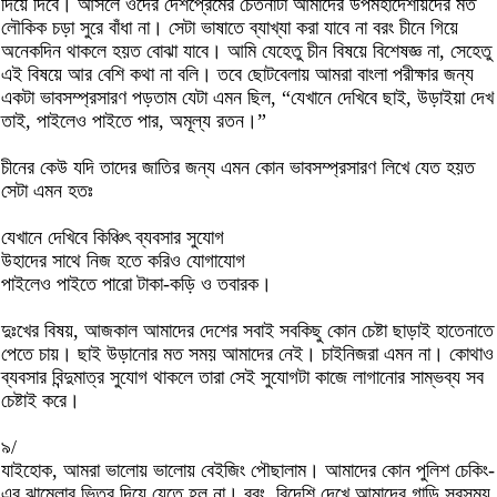
দিয়ে দিবে। আসলে ওদের দেশপ্রেমের চেতনাটা আমাদের উপমহাদেশীয়দের মত
লৌকিক চড়া সুরে বাঁধা না। সেটা ভাষাতে ব্যাখ্যা করা যাবে না বরং চীনে গিয়ে
অনেকদিন থাকলে হয়ত বোঝা যাবে। আমি যেহেতু চীন বিষয়ে বিশেষজ্ঞ না, সেহেতু
এই বিষয়ে আর বেশি কথা না বলি। তবে ছোটবেলায় আমরা বাংলা পরীক্ষার জন্য
একটা ভাবসম্প্রসারণ পড়তাম যেটা এমন ছিল, “যেখানে দেখিবে ছাই, উড়াইয়া দেখ
তাই, পাইলেও পাইতে পার, অমূল্য রতন।”
চীনের কেউ যদি তাদের জাতির জন্য এমন কোন ভাবসম্প্রসারণ লিখে যেত হয়ত
সেটা এমন হতঃ
যেখানে দেখিবে কিঞ্চিৎ ব্যবসার সুযোগ
উহাদের সাথে নিজ হতে করিও যোগাযোগ
পাইলেও পাইতে পারো টাকা-কড়ি ও তবারক।
দুঃখের বিষয়, আজকাল আমাদের দেশের সবাই সবকিছু কোন চেষ্টা ছাড়াই হাতেনাতে
পেতে চায়। ছাই উড়ানোর মত সময় আমাদের নেই। চাইনিজরা এমন না। কোথাও
ব্যবসার বিন্দুমাত্র সুযোগ থাকলে তারা সেই সুযোগটা কাজে লাগানোর সাম্ভব্য সব
চেষ্টাই করে।
৯/
যাইহোক, আমরা ভালোয় ভালোয় বেইজিং পৌছালাম। আমাদের কোন পুলিশ চেকিং-
এর ঝামেলার ভিতর দিয়ে যেতে হল না। বরং, বিদেশি দেখে আমাদের গাড়ি সবসময়