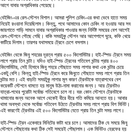
আগে যাবার অগ্রাধিকার পেয়েছে।
বেইজিং-এর রেল-স্টেশন বিশাল। আমরা পুলিশ চেকিং-এর কথা ভেবে হাতে সময়
নিয়েই রওয়ানা দিয়েছিলাম। কিন্তু, পথে আমাদের কোন চেকিং না হওয়ায় আর সব
জায়গাতে গাড়ি সামনে যাবার অগ্রাধিকার পাওয়ার জন্য নির্দিষ্ট সময়ের বেশ আগেই
রেল-স্টেশনে পৌছে গেছি। বাকি সময়টুকু স্টেশন আর আশেপাশে ঘুরে, কফি খেয়ে
কাটিয়ে দিলাম। তারপর যথাসময়ে ট্রেনে চেপে বসলাম।
বেইজিং থেকে জিবু শহরের দূরত্ব প্রায় ৫০০ কিলোমিটার। হাই-স্পিড ট্রেনে সময়
লাগে প্রায় তিন ঘন্টা। যদিও হাই-স্পিড ট্রেনের গতিবেগ ঘন্টায় প্রায় ৪০০
কিলোমিটার, সেই হিসাবে জিবু শহরে পৌছাতে সময় লাগার কথা এক ঘন্টার চেয়ে
একটু বেশি। কিন্তু হাই-স্পিড ট্রেনে করে জিবুতে পৌছাতে সময় লাগে প্রায় তিন
ঘন্টার মত। এই বাড়তি সময়টুকু লাগার মূল কারণ ট্রেনটাকে যাত্রাপথের বেশ
কয়েকটি স্টেশনে থামতে হয় মানুষ উঠা-নামা করানোর জন্য। আর ট্রেনটাও
যাত্রা-পথের পুরোটা সর্বোচ্চ গতিবেগে চলে না। বরং কোন স্টেশনে ট্রেনটাকে
থামানোর জন্য অনেক আগে থেকেই ধীরে ধীরে গতি কমিয়ে আনতে হয়। আবার
থামা অবস্থা থেকে সর্বোচ্চ গতিবেগ উঠতে ট্রেনটার সময় লাগে প্রায় বিশ মিনিট।
এই কারণেই ট্রেনটার এই ৫০০ কিলোমিটার যেতে প্রায় তিন ঘন্টা সময় লাগে।
হাই-স্পিড ট্রেন একেবারে মিনিটের কাটা ধরে চলে। আমাদের ঠিক যে সময়ে জিবু
স্টেশনে পৌছানোর কথা ঠিক সেই সময়েই পৌছালাম। এক মিনিটও হেরফের হয়