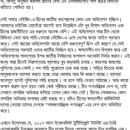
না, কিন্তু অনুমান করলাম রাতের বেলা এই এলাকাগুলোও লাল রঙের বিভিন্ন
বাতিতে শোভিত হয়।
সেই সময়ে বেইজিং-এ চীনের জাতীয় কংগ্রেসের কোন এক অধিবেশন হচ্ছিল।
আমাদের চাইনিজ হোস্টেরা আগেই বলে দিয়েছিল এটা খুব বিশাল অধিবেশন এবং
চীনের রাজনীতিতে এর গুরুত্ব অনেক বেশি। এই অধিবেশনে সারা চীন থেকে
বিভিন্ন নেতা আর পাতি-নেতারা বেইজিং-এ এসে দেশের জন্য আইন প্রণয়ন
করে। সেই বছরের অধিবেশনটা আরো বেশি গুরুত্বপূর্ণ ছিল এই কারণে যে সেই
অধিবেশনের পরপরই ওদের জাতীয় নির্বাচন হবে। ক্ষমতাশীন দল বিশ্বাস করে এই
অধিবেশনের সাফল্যের উপর জাতীয় নির্বাচনের ফলাফল অনেকটা নির্ভর করবে। এই
জন্য সারা চীনেই নিরাপত্তার ব্যাপারে খুব কড়াকড়ি চলছে। জায়গায় জায়গায়
পুলিশের চেক-পোস্ট। সব গাড়ি পুরোদমে চেক করা হচ্ছে। গাড়ির ভিতরে থাকা
মানুষজনকে ব্যাখ্যা করতে হচ্ছে তারা কোথায় আর কি কারণে যাচ্ছে। ব্যাখ্যা
মনোপুত হলেই পুলিশেরা গাড়ি ছাড়ছে। না হলে গাড়ি ফেরত পাঠাচ্ছে। আর কারো
কপাল খারাপ হলে হয়ত কেউ কেউ শ্রীঘরে যাচ্ছে। চীন গণতান্ত্রিক দেশ না, তাই
সেখানে নাগরিক অধিকার ফলিয়ে তেমন কোন লাভ নেই। চীনের লোকজনও কোন
নাগরিক অধিকার ফলাবার চেষ্টা করছে না। যদিও চীনের ক্ষমতাশীন কমিউনিস্ট
দলের নেতারা তাদের দেশকে “সমাজতান্ত্রিক গণতন্ত্র”-এর দেশ বলে অভিহিত
করে।
এখানে উল্লেখ্য যে, ২০১৭ সালে ইকোনমিস্ট ইন্টিলিজেন্ট ইউনিট এর তৈরি
ডেমোক্রেসি ইনডেক্স অনুসারে চীন দশের ভিতর পেয়েছে মাত্র তিন দশমিক এক।