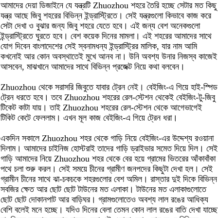
আমাদের দেয়া ডিজাইনে যে যন্ত্রটি Zhuozhou শহরে তৈরি হচ্ছে সেটার মত কিছু
যন্ত্র আছে জিবু শহরের বিভিন্ন ইন্ড্রাস্ট্রিতে। সেই যন্ত্রগুলো কিভাবে কাজ করে
সেটা দেখা ও বুঝার জন্য জিবু শহরে যেতে হবে। এই জন্য বেশ অনেকগুলো
ইন্ড্রাস্ট্রিতে ঘুরতে হবে। বেশ কয়েক দিনের মামলা। এই শহরের আমাদের সাথে
যোগ দিবেন বাংলাদেশের সেই স্বনামধন্য ইন্ড্রাস্ট্রির মালিক, যার নাম আমি
কখনোই আর কোন অবস্থাতেই মুখে আনব না। উনি অবশ্য উনার নিজস্ব কাজেই
আসবেন, মাঝখানে আমাদের সাথে বিভিন্ন প্রজেক্ট নিয়ে কথা বলবেন।
Zhuozhou থেকে সরাসরি জিবুতে যাবার ট্রেন নেই। বেইজিং-এ গিয়ে হাই-স্পিড
ট্রেন ধরতে হবে। তবে Zhuozhou শহরের রেল-স্টেশন থেকেই বেইজিং-টু-জিবু
টিকেট কাটা যায়। তাই Zhuozhou শহরের রেল-স্টেশন থেকে আগেভাগেই
টিকিট কেটে ফেললাম। এখন মূল কাজ বেইজিং-এ গিয়ে ট্রেন ধরা।
একদিন সকালে Zhuozhou শহর থেকে গাড়ি নিয়ে বেইজিং-এর উদ্দেশ্য রওয়ানা
দিলাম। আমাদের চাইনিজ হোস্টরাই তাদের গাড়ি ড্রাইভার সমেত দিয়ে দিল। সেই
গাড়ি আমাদের নিয়ে Zhuozhou শহর থেকে বের হয়ে গ্রামের ভিতরের আঁকাবাঁকা
পথে চলা শুরু করল। সেই সময়ে চীনের গ্রামীণ জনপদের কিছুটা দেখা হল। সেই
গ্রামীন চীনের সাথে ঝা-চকচকে শহরগুলোর বেশ অমিল। রাস্তার দুই দিকে বিভিন্ন
সবজির ক্ষেত আর ছোট ছোট টাউনের মত এলাকা। টাউনের মত এলাকাগুলোতে
ছোট ছোট দোকানপাট আর বাড়িঘর। গ্রামগুলোতেও অবশ্য লাল রঙের আধিক্য
বেশি বলেই মনে হচ্ছে। যদিও দিনের বেলা তেমন কোন লাল রঙের বাতি দেখা যাচ্ছে