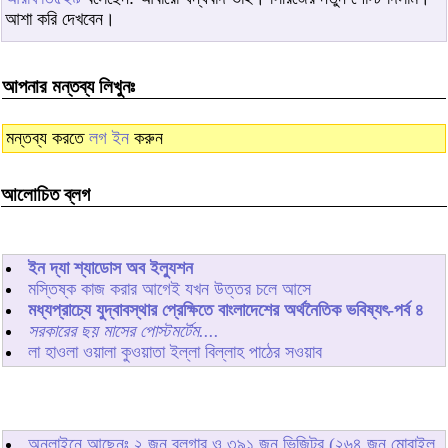
আশা করি দেখবেন।
আপনার মন্তব্য লিখুনঃ
মন্তব্য করতে
লগ ইন
করুন
আলোচিত ব্লগ
ইন দ্যা শ্যাডোস অব ইল্যুশন
মস্তিষ্ক কাজ করার আগেই যখন উত্তর চলে আসে
মধ্যপ্রাচ্যে যুদ্বাবস্থার প্রেক্ষিতে বাংলাদেশের অর্থনৈতিক ভবিষ্যৎ-পর্ব ৪
সরকারের ছয় মাসের পোস্টমর্টেম....
লা হাওলা ওয়ালা কুওয়াতা ইল্লা বিল্লাহ পাঠের সওয়াব
অনলাইনে আছেনঃ
২
জন ব্লগার ও
৩৯১
জন ভিজিটর (২৬৪ জন মোবাইল