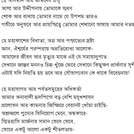
হে আসমান আর জমিনের প্রভূ
আশা আর উদ্দীপনায় তোমাকে স্মরণ
শোক আর ব্যথায় তোমার নামে যে উপশম তারও
গভীরে অনুভবে আর প্রায়শ্চিত্বে তোমার শেখানো ভাষায় আমার নতজা
হে মহাকাশের বিধাতা, অগ্র আর পশ্চাত্যের স্রষ্টা
জ্ঞান, ঐশ্বর্যের পরম্পরায় অপ্রতিরোধ্য আলোক-
আমাদের জীবন আর মৃত্যুর মাঝে এই যে সমায়ানুপাত
সেখানে জান্তব মননও চিহ্ন খুঁজে ফেরে সেখানে কিছুক্ষণ প্রার্থনার
এটাই যদি নিয়তি হয় তবে আর সৌভাগ্যবান কে থাকে বিবেচনায়!
হে মহাসাগর আর পর্বতসমুহের অধিকর্তা
আমার অনাবাদী হৃদপিন্ডে বড় বেশি ময়ূখশাসন
প্রলোভন আর কামনার জিন্জিরে বেয়ানট খোঁচা চাইছি-
অশ্রুজলে পুণ্যের বিনিয়োগ মেনে, অন্ধকারে-
স্মিতহাসি মার্জনার সমান ভেবে ভেবে,
ভোরে একটু আলো একটু শীতলতায়-