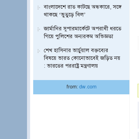
বাংলাদেশে রাত কাটছে অন্ধকারে, সঙ্গে
থাকছে ‘ভুতুড়ে বিল’
জার্মানির সুপারমার্কেটে অপরাধী ধরতে
গিয়ে পুলিশের অন্যরকম অভিজ্ঞতা
শেখ হাসিনার ভার্চুয়াল বক্তব্যের
বিষয়ে ভারত কোনোভাবেই জড়িত নয়
: ভারতের পররাষ্ট্র মন্ত্রণালয়
from:
dw.com