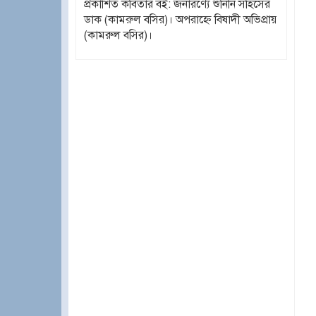
প্রকাশিত কবিতার বই: জনারণ্যে শুনিনি সহিসের
ডাক (কামরুল বসির)। অপরাহ্ণে বিষাদী অভিপ্রায়
(কামরুল বসির)।