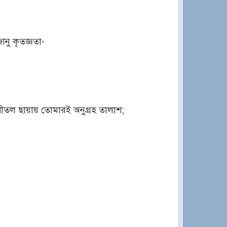
নু কৃতজ্ঞতা-
 সুশীতল ছায়ায় তোমারই অনুগ্রহ তালাশ;