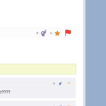
৫
০
০
যা????