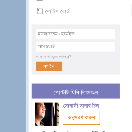
নোটিশ বোর্ড
পাসওয়ার্ড ভুলে গেছেন?
পোস্টটি যিনি লিখেছেন
সোনালী ডানার চিল
অনুসরণ করুন