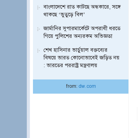
বাংলাদেশে রাত কাটছে অন্ধকারে, সঙ্গে
থাকছে ‘ভুতুড়ে বিল’
জার্মানির সুপারমার্কেটে অপরাধী ধরতে
গিয়ে পুলিশের অন্যরকম অভিজ্ঞতা
শেখ হাসিনার ভার্চুয়াল বক্তব্যের
বিষয়ে ভারত কোনোভাবেই জড়িত নয়
: ভারতের পররাষ্ট্র মন্ত্রণালয়
from:
dw.com