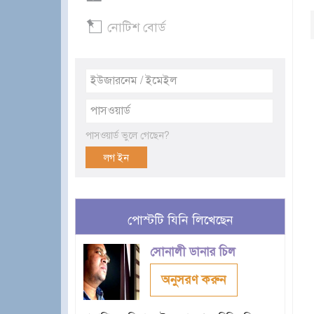
নোটিশ বোর্ড
পাসওয়ার্ড ভুলে গেছেন?
পোস্টটি যিনি লিখেছেন
সোনালী ডানার চিল
অনুসরণ করুন