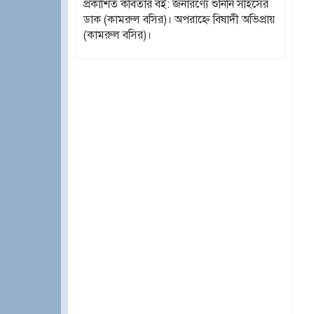
প্রকাশিত কবিতার বই: জনারণ্যে শুনিনি সহিসের
ডাক (কামরুল বসির)। অপরাহ্ণে বিষাদী অভিপ্রায়
(কামরুল বসির)।