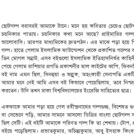
ছোটগল্প বরাবরই আমাকে টানে। মনে হয় কবিতার চেয়েও ছোটগল
চয়নিকার পাতায়। চয়নিকার কথা মনে আছে? প্রাইমারির গল্প
ভালোবাসি। তারপর মাধ্যমিকের দ্রুতপঠন। এর মাঝে পড়া হয়ে গিয়ে
গল্প। হাতে পেলাম ইসলামিক ফাউন্ডেশন থেকে প্রকাশিত গল্পের 
তিন মোগল সম্রাট, এসব বইগুলো ইসলামিক ইতিহাসনির্ভর কাহিনী
পেয়ে গেলাম রাশিয়ার প্রগতি প্রকাশনীর মাল কাইটের ঝাপি, ফিবনক্
বই নাম এমন ছিল, সিনহুয়া ও ভল্লুক, অহংকারী সেনাপতি একটি চম
আমার মনে নেই আমি এসব বই কিভাবে পেয়েছিলাম, তবে নিশ্চয়
করতেন। উনি তখন ঢাকা বিশ্ববিদ্যালয়ের ইংরেজি সাহিত্যের ছাত্র।
একফাকে আমার পড়া হয়ে গেল রবীন্দ্রনাথের গল্পগুচ্ছ, বিশেষত গু
বা সেভেনে পড়ি, আমার সামনে আসলো ডিগ্রির বাংলা ছোটগল্প 
ছিল সেটি। এই বইটি আমাকে পরিণত গল্প কি তা শেখায়। টোপ, প
বইয়ে পড়েছিলাম। প্রভাতকুমার, অচিন্ত্যকুমার, আবু ইসহাক কিংবা 