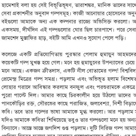
হামেশাই বলা হয় সেই বিভূতিভূষণ, তারাশঙ্কর, মানিক তাদের 
সেবা প্রকাশনীর অনুবাদ গল্পসমূহ। কাজী আনোয়ার হোসেনের অনুবাদ
বইগুলো আমাকে অন্য এক কল্পনার রাজ্যে অভিসিক্ত করলো। আ
একসময়, দীর্ঘদিন এই গল্পগুলোর ঘোর ছিল চারপাশে। পরে সেবা
জামশেদ মুস্তাফির হাড়, বইটি আমি এখনও সুযোগ পেলে পড়ি।
কলেজে একটি প্রতিযোগিতায় পুরস্কার পেলাম হুমায়ুন আহমদের 
কয়েকটি গল্প মুখস্ত হয়ে গেল। মনে হয় হুমায়ুনের উপন্যাসের চেয়ে গ
মনে আছে। একজন ক্রীতদাস, একটি নীল বোতামের গল্প! বিশ্ববিদ্
প্রেমেন্দ্র মিত্রের গল্প সমগ্র। পড়লাম এবং অভিভূত হলাম বিশ
লোহার গরাদে আবিস্কার করলাম বনফুল এবং পরশুরামকে একত্র
পুরো পাল্টে দিল। আমার কাছে চিরকালীন হয়ে উঠলো তাদের অ
পানকৌড়ির রক্ত, সৌরভের কাছে পরাজিত, জলবেশ্যা, নিশী বিড়
কবি। তবে তার গল্পের ভাষা আমাকে মুগ্ধ করলো। আর পড়লাম স
যদিও আমাকে কবিতা শিখিয়েছে তবুও তার গল্পগুলো মনে হয় অন্যগ
বিন্যাসে। আস্তে আস্তে জগদিশ গুপ্ত পড়লাম। দুটি সিরিজ গল্