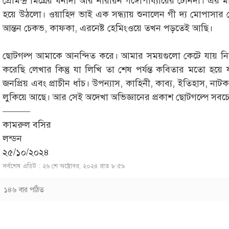
প্রেমিন্দ্র মিত্রের ঘনাদা আর নারায়ন গঙ্গোপাধ্যায়ের টেনিদা। এর 
হয়ে উঠলো। ওয়াহিদ ভাই এক সন্ধ্যায় শুনালেন গী দ্য মোপাসার
আন্তন চেকভ, কাফকা, এরনেষ্ট হেমিংওয়ে তখন পড়তেই আছি।
ছোটগল্প আমাকে আনন্দিত করে। আমার সময়গুলো কেটে যায় নিমি
করেছি লেখার কিন্তু যা লিখি তা শেষ পর্যন্ত কবিতার মতো হয়
জনপ্রিয় এবং প্রাচীন ধাঁচ। উপন্যাস, কাহিনী, কাব্য, ইতিহাস, নাট
লুকিয়ে আছে। আর সেই অদেখা অভিজ্ঞানের প্রকাশ ছোটগল্পে সবচে সু
———
কামরুল বসির
লন্ডন
২৫/১০/২০২৪
সর্বশেষ এডিট : ২৬ শে অক্টোবর, ২০২৪ রাত ৮:৫৯
১৪৬ বার পঠিত