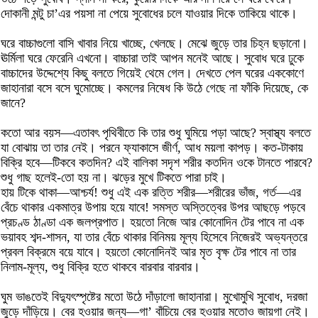
দোকানী মন্টু চা’এর পয়সা না পেয়ে সুবোধের চলে যাওয়ার দিকে তাকিয়ে থাকে।
ঘরে বাচ্চাগুলো বাসি খাবার নিয়ে খাচ্ছে, খেলছে। মেঝে জুড়ে তার চিহ্ন ছড়ানো।
ঊর্মিলা ঘরে ফেরেনি এখনো। বাচ্চারা তাই আপন মনেই আছে। সুবোধ ঘরে ঢুকে
বাচ্চাদের উদ্দেশ্যে কিছু বলতে গিয়েই থেমে গেল। দেখতে পেল ঘরের এককোণে
জাহানারা বসে বসে ঘুমোচ্ছে। কমলের নিষেধ কি উঠে গেছে না ফাঁকি দিয়েছে, কে
জানে?
কতো আর বয়স—এতাবৎ পৃথিবীতে কি তার শুধু ঘুমিয়ে পড়া আছে? স্বাস্থ্য বলতে
যা বোঝায় তা তার নেই। পরনে ফ্যাকাসে জীর্ণ, আধ ময়লা কাপড়। কত-টাকায়
বিক্রি হবে—টিকবে কতদিন? এই বালিকা সদৃশ শরীর কতদিন ওকে টানতে পারবে?
শুধু গাছ হলেই-তো হয় না। ঝড়ের মুখে টিকতে পারা চাই।
হায় টিকে থাকা—আশ্চর্য! শুধু এই এক রত্তি শরীর—শরীরের ভাঁজ, গর্ত—এর
বেঁচে থাকার একমাত্র উপায় হয়ে যাবে! সমস্ত অস্তিত্বের উপর আছড়ে পড়বে
প্রচণ্ড ঠাণ্ডা এক জলপ্রপাত। হয়তো নিজে আর কোনোদিন টের পাবে না এক
ভয়াবহ শব্দ-শাসন, যা তার বেঁচে থাকার বিনিময় মূল্য হিসেবে নিজেরই অভ্যন্তরে
প্রবল বিক্রমে বয়ে যাবে। হয়তো কোনোদিনই আর মৃত বৃক্ষ টের পাবে না তার
নিলাম-মূল্য, শুধু বিক্রি হতে থাকবে বারবার বারবার।
ঘুম ভাঙতেই বিদ্যুৎস্পৃষ্টের মতো উঠে দাঁড়ালো জাহানারা। মুখোমুখি সুবোধ, দরজা
জুড়ে দাঁড়িয়ে। বের হওয়ার জন্য—গা’ বাঁচিয়ে বের হওয়ার মতোও জায়গা নেই।