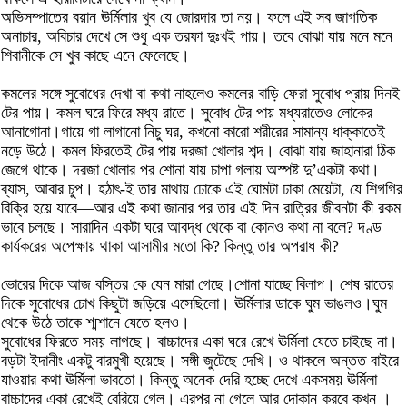
অভিসম্পাতের বয়ান ঊর্মিলার খুব যে জোরদার তা নয়। ফলে এই সব জাগতিক
অনাচার, অবিচার দেখে সে শুধু এক তরফা দুঃখই পায়। তবে বোঝা যায় মনে মনে
শিবানীকে সে খুব কাছে এনে ফেলেছে।
কমলের সঙ্গে সুবোধের দেখা বা কথা নাহলেও কমলের বাড়ি ফেরা সুবোধ প্রায় দিনই
টের পায়। কমল ঘরে ফিরে মধ্য রাতে। সুবোধ টের পায় মধ্যরাতেও লোকের
আনাগোনা।গায়ে গা লাগানো নিচু ঘর, কখনো কারো শরীরের সামান্য ধাক্কাতেই
নড়ে উঠে। কমল ফিরতেই টের পায় দরজা খোলার শব্দ। বোঝা যায় জাহানারা ঠিক
জেগে থাকে। দরজা খোলার পর শোনা যায় চাপা গলায় অস্পষ্ট দু’একটা কথা।
ব্যাস, আবার চুপ। হঠাৎ-ই তার মাথায় ঢোকে এই ঘোমটা ঢাকা মেয়েটা, যে শিগগির
বিক্রি হয়ে যাবে—আর এই কথা জানার পর তার এই দিন রাত্রির জীবনটা কী রকম
ভাবে চলছে। সারাদিন একটা ঘরে আবদ্ধ থেকে বা কোনও কথা না বলে? দণ্ড
কার্যকরের অপেক্ষায় থাকা আসামীর মতো কি? কিন্তু তার অপরাধ কী?
ভোরের দিকে আজ বস্তির কে যেন মারা গেছে।শোনা যাচ্ছে বিলাপ। শেষ রাতের
দিকে সুবোধের চোখ কিছুটা জড়িয়ে এসেছিলো। ঊর্মিলার ডাকে ঘুম ভাঙলও।ঘুম
থেকে উঠে তাকে শ্মশানে যেতে হলও।
সুবোধের ফিরতে সময় লাগছে। বাচ্চাদের একা ঘরে রেখে ঊর্মিলা যেতে চাইছে না।
বড়টা ইদানীং একটু বারমুখী হয়েছে। সঙ্গী জুটেছে দেখি। ও থাকলে অন্তত বাইরে
যাওয়ার কথা ঊর্মিলা ভাবতো। কিন্তু অনেক দেরি হচ্ছে দেখে একসময় ঊর্মিলা
বাচ্চাদের একা রেখেই বেরিয়ে গেল। এরপর না গেলে আর দোকান করবে কখন ।