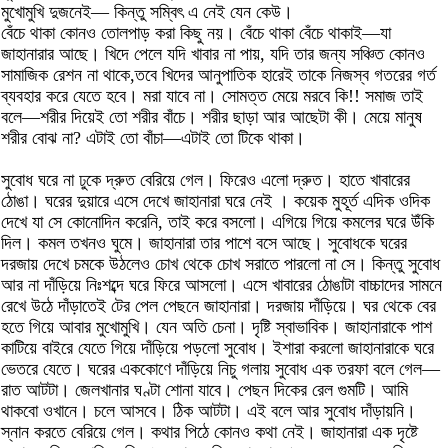
মুখোমুখি দুজনেই— কিন্তু সম্বিৎ এ নেই যেন কেউ।
বেঁচে থাকা কোনও তোলপাড় করা কিছু নয়। বেঁচে থাকা বেঁচে থাকাই—যা
জাহানারার আছে। খিদে পেলে যদি খাবার না পায়, যদি তার জন্য সঞ্চিত কোনও
সামাজিক রেশন না থাকে,তবে খিদের আনুপাতিক হারেই তাকে নিজস্ব গতরের গর্ত
ব্যবহার করে যেতে হবে। মরা যাবে না। সোমত্ত মেয়ে মরবে কি!! সমাজ তাই
বলে—শরীর দিয়েই তো শরীর বাঁচে। শরীর ছাড়া আর আছেটা কী। মেয়ে মানুষ
শরীর বোঝ না? এটাই তো বাঁচা—এটাই তো টিকে থাকা।
সুবোধ ঘরে না ঢুকে দ্রুত বেরিয়ে গেল। ফিরেও এলো দ্রুত। হাতে খাবারের
ঠোঙা। ঘরের দুয়ারে এসে দেখে জাহানারা ঘরে নেই । কয়েক মুহূর্ত এদিক ওদিক
দেখে যা সে কোনোদিন করেনি, তাই করে বসলো। এগিয়ে গিয়ে কমলের ঘরে উঁকি
দিল। কমল তখনও ঘুমে। জাহানারা তার পাশে বসে আছে। সুবোধকে ঘরের
দরজায় দেখে চমকে উঠলেও চোখ থেকে চোখ সরাতে পারলো না সে। কিন্তু সুবোধ
আর না দাঁড়িয়ে নিঃশব্দে ঘরে ফিরে আসলো। এসে খাবারের ঠোঙাটা বাচ্চাদের সামনে
রেখে উঠে দাঁড়াতেই টের পেল পেছনে জাহানারা। দরজায় দাঁড়িয়ে। ঘর থেকে বের
হতে গিয়ে আবার মুখোমুখি। যেন অতি চেনা। দৃষ্টি স্বাভাবিক। জাহানারাকে পাশ
কাটিয়ে বাইরে যেতে গিয়ে দাঁড়িয়ে পড়লো সুবোধ। ইশারা করলো জাহানারাকে ঘরে
ভেতরে যেতে। ঘরের এককোণে দাঁড়িয়ে নিচু গলায় সুবোধ এক তরফা বলে গেল—
রাত আটটা। জেলখানার ঘণ্টা শোনা যাবে। পেছন দিকের রেল গুমটি। আমি
থাকবো ওখানে। চলে আসবে। ঠিক আটটা। এই বলে আর সুবোধ দাঁড়ায়নি।
স্নান করতে বেরিয়ে গেল। কথার পিঠে কোনও কথা নেই। জাহানারা এক দৃষ্টে