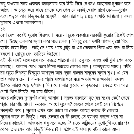
তবু যাওয়ার সময় একবার জাহানারার ঘরে উঁকি দিয়ে দেখলও জাহানারা চুপচাপ বসে
আছে। আস্তে করে কাছে ডেকে বলে গেল যে একটু খেয়াল রাখে যেন—সুবোধ
এসে পড়বে আর কিছুক্ষণের মধ্যেই। জাহানারা ঘাড় নেড়ে সম্মতি জানালো। কমল
ঘুমোবে এখনো অনেকক্ষণ।
১৬
বেশ বেলা করেই সুবোধ ফিরলও। ঘরে না ঢুকে একবারে সরকারী কুয়োর দিকেই গেল
সে। ইচ্ছে একবারে স্নান করে ঘরে ঢোকা। কিন্তু বেলা দশটা নাগাদ কুয়ো ঘিরে
হাটের মতো ভিড়। তাই সে পায়ে পায়ে মন্টুর চা’এর দোকানে গিয়ে এক কাপ চা নিয়ে
বসলো। রোদ্দুর বেশ তাতিয়ে উঠেছে।
এটা কী মাস? সঙ্গে সঙ্গে মনে করতে পারলো না। তবু মনে হলও বর্ষা বুঝি শেষ হতে
চলেছে। আকাশ দেখে ভেবে নিলো শরতের কোনও মাস। কাশফুলের সময়। নদীর
চর জুড়ে দিগন্ত বিস্তৃত কাশফুল আর গ্রাম বাংলার মানুষের ম্লান মুখ। এ যেন
তার আজন্ম চেনা। এ-সময় গ্রাম বাংলার ঘরে ঘরে অভাব আর অভাব। ফসল
উঠতে আরও দেড় দু’মাস। দিন যেন আর ফুরোয় না কৃষকের। ক্ষেতে ধান আর
পেটে খিদে নিয়েই তো তার জীবন।
অথচ এদিকের দৃশ্যপট একটু আলাদা। দ্রুত বদলানো দৃশ্যের মধ্যে কেটে গেছে
প্রায় চার পাঁচ মাস। --কেমন আছো সুবোধ? ভেতর থেকে কেউ যেন নিঃশব্দে
প্রশ্নটা করে। সুবোধ এখন আর জানে না কেমন আছো বলতে কী বোঝায়।
সুবোধ জানে না কিছুই। তার ভেতরে যে কী চলছে সে ব্যাখ্যা করতে পারে না
নিজের কাছেই। আজকাল শুধু মনে হচ্ছে ঐ রাতে অরিন্দমের মুখোমুখি হওয়ার পর
থেকে তার যেন আর কিছুই ঠিক নেই। হঠাৎ এই সামান্য ঘটনা তাকে এমন