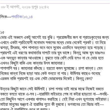
০৮ ই আগস্ট, ২০১৬ দুপুর ১২:৪২
লিংক---
পদাতিক/১৩,১৪
১৫
ভোর এই অঞ্চলে একটু আগেই হয় বুঝি। প্রয়োজনীয় জল বা প্রাতঃকৃত্যের জন্য
এখানে একটা প্রতিযোগী মনোভাব সকলের মধ্যে ভোর থেকেই প্রকট। তা নিয়ে
ঝগড়া, চীৎকার, শাপ শাপান্ত শুনে শুনে সুবোধ এতদিনে অভ্যস্ত হয়ে পড়েছে।
প্রায়শই এই ধরণের কথাবার্তার দাপটে তার ঘুম ভাঙ্গে। কিন্তু আজ ঘুম ভাঙলও
এক অদ্ভুত কান্নার আওয়াজে। বুঝতে তার বেশি দেরি হলও না যে ভোর হতে
এখনও কিছুটা বাকি এবং কান্নার উৎস জাহানারা।
পাশাপাশি ঘর। জাহানারা কাঁদছে। হয়তো কমল ঘুমোচ্ছে। চাপা কান্না। যেন
নিজের কান্না নিজে ছাড়া আর কেউ শুনতে না পায়। ঊর্মিলার কাছেও শুনেছে
এরকম নাকি প্রায়শই হয় এবং সেটা ভোরবেলার দিকেই। কিন্তু কেন?
উত্তর কিছুটা জানে সেই ঊর্মিলাই। চাপা গলায় তাই মাঝে মাঝে নিজেই বকতে
বকতে বলতে থাকে এ-সব।–হারামিটা মাইডারে শেষ না কইরা ছাড়তো না—শুনছি-
তো কিছুদিন আগে একবার খালাসও করাইছে। হেই নিয়া এখন ভুগতাছে মাইয়াডা।
মাইয়া মানুষের যন্ত্রণা ঐ হারামির পুতে কী বুঝবো। ভগবানের তো বিচার নাই—
থাকলে ঐ হারামিটারে দেখে না ক্যান।