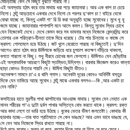
মোচড়াচ্ছে কেন সে কিছুই বুঝতে পারছে না।
এই অবস্থায় হঠাৎ করে তার মাথায় ধরা পড়ে জাহানারা। আর এক কাপ চা চেয়ে
নিলো। মন্টু আড়চোখে একবার দেখে নিলো যে পরপর দু’কাপ চা ! বাইরে থেকে
বোঝা যাচ্ছে না, কিন্তু একটা গা’ রি রি করা অনুভূতি হচ্ছে সুবোধের। মুখে থু থু
জমে যাচ্ছে। জাহানারার পাশাপাশি মনে আসে কমল। কিন্তু সুবোধ স্থির চোখে
যেন নিজেকেই দেখে। দেখে কেমন করে সব ভাবনার মধ্যে নিজেকে কেন্দ্রবিন্দু করে
তোলার এক পরিত্রাণ-হীনতা তাকে ঘিরে ধরেছে। টের পায় চিন্তায় ও কাজে সে
ক্রমশ: গোলমেলে হয়ে উঠছে। জট খুলে বেরোতে পারছে না কিছুতেই। দু’দিন
আগেও রাতে হঠাৎ করে ঊর্মিলাকে জড়িয়ে ধরে চুপচাপ কতক্ষণ দাঁড়িয়ে থাকলো,
বলতে পারলো না কিছু। শুধু নীরবে চোখের জল ফেললো। ঊর্মিলাও যেন ছোঁড়াটার
এই অস্বাভাবিক আচরণে কিছুটা স্তম্ভিত,উদ্বিগ্ন। বারবার জিজ্ঞেস করেও কান্না
ছাড়া কোনও উত্তর পায়নি সে। ঊর্মিলা কিছুটা ভীতও।
অনেকক্ষণ সামনে চা’এ র খালি গ্লাস। অনেকটা দূরের কোনও অনির্দিষ্ট বস্তুর
দিকে যেন তাকিয়ে আছে সুবোধ। মন্টু মাঝে একবার বললও—কি ,আর একটা চা
দেব নাকি?
কসাইয়ের হাতে মুরগীর পাখা ঝাপটানোর আওয়াজ মাথায়। সুবোধ যেন নেহাত এক
মানব শরীরের গা’এ দুটো দুর্বল পাখার অস্তিত্ব বোধ করতে থাকে। ক্রমশ: রক্ত
আর কাদা লেগে তা ভারি হয়ে উঠছে। বুকের ভেতর ভীষণ জলতেষ্টা। কোথায় কী
ছারখার হচ্ছে—তার ঘাত প্রতিঘাতে সে কেন ভাঙছে? আর এমন ভাবে ভাঙছে যে,
সে যেন আর নিজেকে স্থির রাখতে পারছে না।
উঠে পড়ে সুবোধ। স্নান না করে, কুয়োর দিকে আর না গিয়ে সে ঘরে ফেরে।