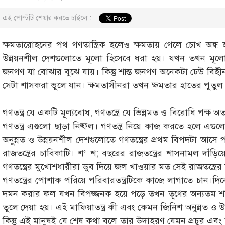
এই পোস্টটি শেয়ার করতে চাইলে :
ক্ষমতারোহনের পথ গণতান্ত্রিক হলেও ক্ষমতায় গেলে চোখ অন্ধ হয়
উন্নয়নশীল দেশগুলোতে মূলো হিসেবে ধরা হয়। যখন তখন মূলো
জনগণ যা বোঝার বুঝে যায়। কিন্তু শান্ত জনগণ অনেকটা ঢেউ বিহীন
সেটা শাসকরা ভুলে যান। ক্ষমতাসীনরা তখন ক্ষমতার হাতের পুতুল ম
গণতন্ত্র যে একটি মূল্যবোধ, গণতন্ত্রে যে ভিন্নমত ও বিরোধি পক্ষ 
গণতন্ত্র এগুলো ছাড়া নিষ্ফল। গণতন্ত্র নিয়ে কাজ করতে হলে এগু
অনুন্নত ও উন্নয়নশীল দেশগুলোতে গণতন্ত্রের প্রথম বিপদটা আসে পর
রাজতন্ত্রের চাবিকাটি। শ’ শ; বছরের রাজতন্ত্রের শাসনামল দাঁড়
গণতন্ত্রের মুখোশধারীরা ডুব দিয়ে জল খাওয়ার মত সেই রাজতন্ত্রের 
গণতন্ত্রের পোশাক পরিয়ে পরিবারতন্ত্রটিকে কাজে লাগাতে চান।দি
দমন করার ফল যখন বিপজ্জনক হয়ে পড়ে তখন তূণের অন্যতম শক্তিশাল
তুলে দেয়া হয়। এই মাফিয়াতন্ত্র কী এবং কেমন জিনিশ অনুন্নত ও 
কিন্তু এই মানুষই যে শেষ কথা বলে তার উদাহরণ যেমন প্রচুর এবং 