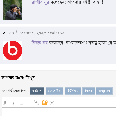
রাজীব নুর
বলেছেন: আপনার বই!!! বাহ!!!!!
২.
০৪ ঠা সেপ্টেম্বর, ২০২৫ সন্ধ্যা ৬:১৩
বিজন রয়
বলেছেন: বাংলাদেশে গণতন্ত্র হলো যে 
আপনার মন্তব্য লিখুন
কি বোর্ড বেছে নিন:
ভার্চুয়াল
ফোনেটিক
ইউনিজয়
বিজয়
english