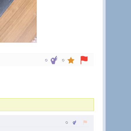
০
০
০