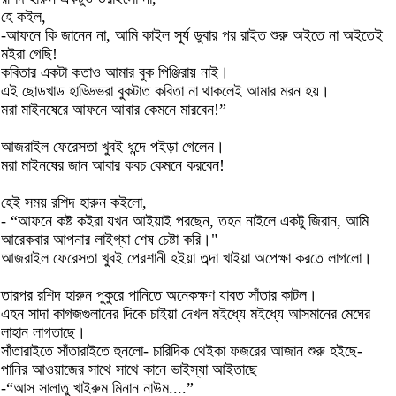
হে কইল,
-আফনে কি জানেন না, আমি কাইল সূর্য ডুবার পর রাইত শুরু অইতে না অইতেই
মইরা গেছি!
কবিতার একটা কতাও আমার বুক পিঞ্জিরায় নাই।
এই ছোডখাড হাড্ডিভরা বুকটাত কবিতা না থাকলেই আমার মরন হয়।
মরা মাইনষেরে আফনে আবার কেমনে মারবেন!”
আজরাইল ফেরেসতা খুবই ধন্দে পইড়া গেলেন।
মরা মাইনষের জান আবার কবচ কেমনে করবেন!
হেই সময় রশিদ হারুন কইলো,
- “আফনে কষ্ট কইরা যখন আইয়াই পরছেন, তহন নাইলে একটু জিরান, আমি
আরেকবার আপনার লাইগ্যা শেষ চেষ্টা করি।"
আজরাইল ফেরেসতা খুবই পেরশানী হইয়া তব্দা খাইয়া অপেক্ষা করতে লাগলো।
তারপর রশিদ হারুন পুকুরে পানিতে অনেকক্ষণ যাবত সাঁতার কাটল।
এহন সাদা কাগজগুলানের দিকে চাইয়া দেখল মইধ্যে মইধ্যে আসমানের মেঘের
লাহান লাগতাছে।
সাঁতারাইতে সাঁতারাইতে হুনলো- চারিদিক থেইকা ফজরের আজান শুরু হইছে-
পানির আওয়াজের সাথে সাথে কানে ভাইস্যা আইতাছে
-“আস সালাতু খাইরুম মিনান নাউম....”