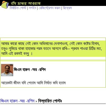
নির্বাচিত পোস্ট
|
লগইন
|
রেজিস্ট্রেশন করুন
|
রিফ্রেস
আমার কারো কাছে নেই কোন অভিমানের দেনাপাওনা, নেই কোন কষ্টের হিসাব,
তবুও লুকিয়ে থাকা হাহাকার পরম যতনে আগলে রাখি-- প্রথম পাওয়া চিঠির মত,
আমি এই রকমই বন্ধু ।
জিএম হারুন -অর -রশিদ
আরেকটা জীবন যদি পেতাম আমি নির্ঘাত কবি হতাম
জিএম হারুন -অর -রশিদ
› বিস্তারিত পোস্টঃ