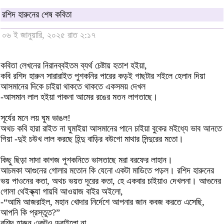
রশিদ হারুনের শেষ কবিতা
০৬ ই জানুয়ারি, ২০২৫ রাত ২:১৭
কবিতা লেখনের নিরানব্বইতম ব্যর্থ চেষ্টায় হতাশ হইয়া,
কবি রশিদ হারুন সারারাইত পুশকনির পারের কড়ই গাছটার শইলে হেলান দিয়া
আসমানের দিকে চাইয়া থাকতে থাকতে একসময় দেখল
-আসমান লাল হইয়া পাকনা আমের রঙের মতন লাগতাছে।
সূর্যের মনে লয় ঘুম ভাঙল!
অথচ কবি হারা রাইত না ঘুমাইয়া আসমানের পানে চাইয়া বুকের মইধ্যে ভাব আনতে
গিয়া -দুই চউখ লাল করছে হিন্দু বাড়ির বউগো মাথার সিন্দুরের মতো।
কিছু ছিড়া সাদা কাগজ পুশকনিতে ভাসতাছে মরা বরফের লাহান।
আচমকা আগুনের গোলার মতোন কি যেনো একটা মাডিতে পড়ল। রশিদ হারুনের
ভয় পাওনের কতা, অথচ ভয়ত দূরের কতা, হে একবার চাইয়াও দেখলনা। আগুনের
গোলা থেইক্ক্যা গায়বি আওয়াজ বাইর অইলো,
-“আমি আজরা‌ইল, মহান খোদার নির্দেশে আপনার জান কবজ করতে এসেছি,
আপনি কি প্রস্তুত?”
রশিদ হারুন একটুও ডরাইলো না,