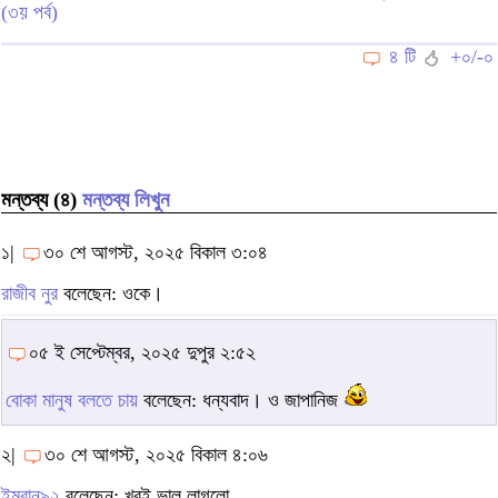
(৩য় পর্ব)
৪ টি
+০/-০
মন্তব্য (৪)
মন্তব্য লিখুন
১|
৩০ শে আগস্ট, ২০২৫ বিকাল ৩:০৪
রাজীব নুর
বলেছেন: ওকে।
০৫ ই সেপ্টেম্বর, ২০২৫ দুপুর ২:৫২
বোকা মানুষ বলতে চায়
বলেছেন: ধন্যবাদ। ও জাপানিজ
২|
৩০ শে আগস্ট, ২০২৫ বিকাল ৪:০৬
ইমরান৯২
বলেছেন: খুবই ভাল লাগলো