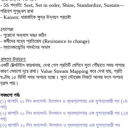
- 5S পদ্ধতি: Sort, Set in order, Shine, Standardize, Sustain—
পরিবেশ সুশৃঙ্খল রাখা
- Kaizen: ধারাবাহিক ক্ষুদ্র উন্নয়ন প্রচেষ্টা
চ্যালেঞ্জ:
- পুরোনো অভ্যাস ভাঙা কঠিন
- কর্মীদের মধ্যে প্রতিরোধ (Resistance to change)
- ম্যানেজমেন্টের সমর্থনের অভাব
বাস্তব উদাহরণ:
একটি টেক্সটাইল কারখানায়, দেখা গেল প্রতিটি মেশিনে সুতা পৌঁছাতে সময় লাগছে
কারণ সেগুলো দূরে রাখা। Value Stream Mapping করে দেখা যায়, প্রতি
ঘণ্টায় ১৫ মিনিট সময় অপচয় হচ্ছে। সুতা স্টোরেজ নিকটে আনার ফলে অপচয়
হ্রাস পায়।
সবগুলো পর্বঃ
(১) জাপানি ২১ লিন কনসেপ্ট: উৎপাদন ও ব্যবস্থাপনার এক যুগান্তকারী পথ (১ম
পর্ব)
(২) জাপানি ২১ লিন কনসেপ্ট: উৎপাদন ও ব্যবস্থাপনার এক যুগান্তকারী পথ (২য়
পর্ব)
(৩) জাপানি ২১ লিন কনসেপ্ট: উৎপাদন ও ব্যবস্থাপনার এক যুগান্তকারী পথ