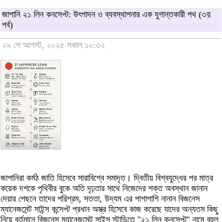
জাপানি ২১ লিন কনসেপ্ট: উৎপাদন ও ব্যবস্থাপনার এক যুগান্তকারী পথ (৩য়
পর্ব)
২৯ শে আগস্ট, ২০২৫ সকাল ১০:৩২
জাপানিরা কর্মঠ জাতি হিসেবে সারাবিশ্বে সমাদৃত। দ্বিতীয় বিশ্বযুদ্ধের পর মাত্র
কয়েক দশকে পৃথিবীর বুকে অতি দৃঢ়তার সাথে নিজেদের শক্ত অবস্থান জানান
দেয়ার পেছনে তাদের পরিশ্রম, সততা, উদ্যম এর পাশাপাশি নানান বিজনেস
ম্যানেজমেন্ট সাইন্স কন্সেপ্ট প্রধান অস্ত্র হিসেবে কাজ করেছে যাদের অন্যতম কিছু
নিয়ে বর্তমানে বিজনেস ম্যানেজমেন্ট সাইন্স স্টাডিতে "২১ লিন কনসেপ্ট" নামে বহুল