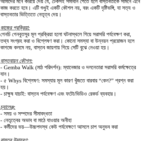
আমাদের মনে করিয়ে দেয় যে, টেকসই সমাধান পেতে হলে বাস্তবতাকে সামনে এনে
কাজ করতে হবে। এটি শুধুই একটি কৌশল নয়, বরং একটি দৃষ্টিভঙ্গি, যা সত্য ও
বাস্তবতার ভিত্তিতে নেতৃত্ব দেয়।
কাজের প্রক্রিয়া:
গেনচি গেনবুতসুর মূল প্রক্রিয়া হলো ঘটনাস্থলে গিয়ে সরাসরি পর্যবেক্ষণ করা,
তথ্য সংগ্রহ করা ও বিশ্লেষণ করা। কোনো সমস্যা বা উন্নয়ন প্রয়োজন হলে
কাগজে কলমে নয়, বাস্তব জায়গায় গিয়ে সেটি বুঝে নেওয়া হয়।
বাস্তবায়ন কৌশল:
- Gemba Walk (মাঠ পরিদর্শন): ম্যানেজার ও দলনেতারা সরাসরি কর্মক্ষেত্রে
যান।
- ৫ Whys বিশ্লেষণ: সমস্যার মূল কারণ খুঁজতে বারবার “কেন?” প্রশ্ন করা
হয়।
- চাক্ষুষ যাচাই: বাস্তব পর্যবেক্ষণ এবং ফটো/ভিডিও রেকর্ড ব্যবহার।
চ্যালেঞ্জ:
- সময় ও সম্পদের সীমাবদ্ধতা
- নেতৃত্বের অভাব বা মাঠে যাওয়ার অনীহা
- কর্মীদের ভয়—উচ্চপদস্থ কেউ পর্যবেক্ষণে আসলে চাপ অনুভব করা
বাস্তব উদাহরণ: