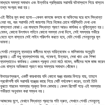
মাধ্যমে সমস্যা সমাধান এবং উন্নতির প্রক্রিয়ায় সরাসরি ঘটনাস্থলে গিয়ে বাস্তব
তথ্য সংগ্রহ করা হয়।
এই নীতির মূল কথা হলো—কেবল কাগজে কলমে বা অফিসের ঘরে বসে সিদ্ধান্ত
নেয়া নয়, বরং সরাসরি সেই জায়গায় গিয়ে নিজের চোখে পরিস্থিতি দেখা এবং
বাস্তবতা বোঝা। এর মাধ্যমে সিদ্ধান্ত গ্রহণ আরও কার্যকর ও যুক্তিযুক্ত হয়।
যেমন, কোনো উৎপাদন লাইনে কোনো সমস্যা দেখা দিলে, সেই সমস্যার গভীরে
যেতে হলে বাস্তবে সেই লাইন পরিদর্শন করতে হবে, যেটা গেনচি গেনবুতসুর মূল
ভাবনা।
গেনচি গেনবুতসু ব্যবহারে কর্মীদের মধ্যে দায়িত্ববোধ ও মালিকানার অনুভূতি
জন্মায়। এটি শুধু ব্যবস্থাপনায় নয়, গবেষণা, উন্নয়ন, সেবা খাত এবং শিক্ষা
ব্যবস্থাতেও কার্যকর। একজন প্রকৃত নেতা মাঠে নামেন, কর্মীদের সঙ্গে কাজ করেন
এবং বাস্তব অভিজ্ঞতা গ্রহণ করে সমস্যার সমাধান খোঁজেন।
উদাহরণস্বরূপ, একটি কারখানায় যদি কোনো যন্ত্র বারবার বিগড়ে যায়, তাহলে
প্রকৌশলী যদি সরাসরি যন্ত্রের কাছে গিয়ে সেটি পর্যবেক্ষণ করেন, তবেই তিনি
বুঝতে পারবেন সমস্যার প্রকৃত উৎস কোথায়। কেবল রিপোর্ট পড়ে এই সমস্যার
গভীরতা অনুধাবন করা সম্ভব নয়।
আজকের যুগে, যেখানে সিদ্ধান্ত গ্রহণের গতি দ্রুত, সেখানে গেনচি গেনবুতসু