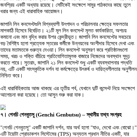
জনপ্রিয় একটি অধ্যায় রয়েছে। সেটিকেই সংক্ষেপে সামুর পাঠকদের কাছে তুলে
ধরার জন্য এই ধারাবাহিক আয়োজন।
জাপানি লিন কনসেপ্টগুলি বিশ্বব্যাপী উৎপাদন ও পরিচালনার ক্ষেত্রে সফলতার
মাপকাঠি হিসেবে বিবেচিত। ২১টি মূল লিন কনসেপ্ট মূলত কার্যকারিতা, অপচয়
কমানো এবং মান বৃদ্ধি করার উপর কেন্দ্রীভূত। জাপানি লিন কনসেপ্টের সবচেয়ে
বড় বৈশিষ্ট্য হলো প্রত্যেক স্তরের কর্মীকে উন্নয়নের অংশীদার হিসেবে দেখা এবং
তাদের মতামতকে গুরুত্ব দেওয়া। লিন কনসেপ্ট অনুসরণ করে প্রতিষ্ঠানগুলো
সময়, খরচ ও শক্তি বাঁচিয়ে প্রতিযোগিতামূলক বাজারে নিজেদের অবস্থান সুদৃঢ়
করতে পারে। সুতরাং, জাপানি ২১ লিন কনসেপ্ট শুধু একটি ব্যবস্থাপনার পদ্ধতি
নয়, এটি একটি সাংস্কৃতিক দর্শন যা কর্মক্ষেত্রে উৎকর্ষ ও দায়িত্বশীলতার অনুশীলন
নিশ্চিত করে।
এই ধারাবিহিকতায় আজ থাকছে এর তৃতীয় পর্ব, যেখানে দুটি কন্সেপ্ট নিয়ে সংক্ষেপে
আলোচনা করা হয়েছে। তো আসুন শুরু করা যাক।
৭। গেনচি গেনবুতসু (Genchi Genbutsu) – স্থানীয় তথ্য সংগ্রহ
"গেনচি গেনবুতসু" একটি জাপানি দর্শন, যার অর্থ হলো "যাও, দেখো এবং বোঝো।"
এটি টয়োটা প্রোডাকশন সিস্টেমের (TPS) অন্যতম প্রধান নীতির একটি, যার