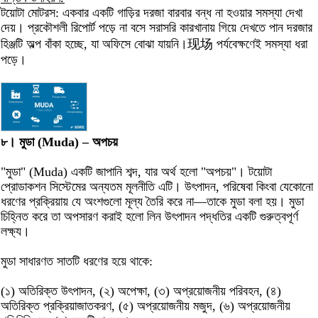
টয়োটা মোটরস: একবার একটি গাড়ির দরজা বারবার বন্ধ না হওয়ার সমস্যা দেখা
দেয়। প্রকৌশলী রিপোর্ট পড়ে না বসে সরাসরি কারখানায় গিয়ে দেখতে পান দরজার
হিঞ্জটি অল্প বাঁকা হচ্ছে, যা অফিসে বোঝা যায়নি।现场 পর্যবেক্ষণেই সমস্যা ধরা
পড়ে।
৮। মুডা (Muda) – অপচয়
"মুডা" (Muda) একটি জাপানি শব্দ, যার অর্থ হলো "অপচয়"। টয়োটা
প্রোডাকশন সিস্টেমের অন্যতম মূলনীতি এটি। উৎপাদন, পরিষেবা কিংবা যেকোনো
ধরণের প্রক্রিয়ায় যে অংশগুলো মূল্য তৈরি করে না—তাকে মুডা বলা হয়। মুডা
চিহ্নিত করে তা অপসারণ করাই হলো লিন উৎপাদন পদ্ধতির একটি গুরুত্বপূর্ণ
লক্ষ্য।
মুডা সাধারণত সাতটি ধরণের হয়ে থাকে:
(১) অতিরিক্ত উৎপাদন, (২) অপেক্ষা, (৩) অপ্রয়োজনীয় পরিবহন, (৪)
অতিরিক্ত প্রক্রিয়াজাতকরণ, (৫) অপ্রয়োজনীয় মজুদ, (৬) অপ্রয়োজনীয়