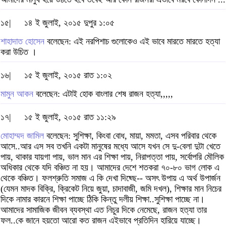
১৫|
১৪ ই জুলাই, ২০১৫ দুপুর ১:০৫
শাহাদাত হোসেন
বলেছেন: এই নরপিশাচ গুলোকেও এই ভাবে মারতে মারতে হত্যা
করা উচিত ।
১৬|
১৫ ই জুলাই, ২০১৫ রাত ১:০২
মামুন আকন
বলেছেন: এটাই হোক বাংলার শেষ রাজন হত্যা,,,,,
১৭|
১৫ ই জুলাই, ২০১৫ রাত ১১:২৯
মোহাম্মদ জামিল
বলেছেন: সুশিক্ষা, কিংবা বোধ, মায়া, মমতা, এসব পরিবার থেকে
আসে..আর এস সব তখনি একটা মানুষের মধ্যে আসে যখন সে দু-বেলা দুটা খেতে
পায়, থাকার যায়গা পায়, ভাল মান এর শিক্ষা পায়, নিরাপত্তা পায়, সর্বোপরি মৌলিক
অধিকার থেকে যদি বঞ্চিত না হয়। আমাদের দেশে শতকরা ৭০-৮০ ভাগ লোক এ
থেকে বঞ্চিত। ফলশ্রুতি সমাজ এ কি দেখা দিছ্ছে-- অসৎ উপায় এ অর্থ উপার্জন
(যেমন মাদক বিক্রি, ক্রিকেট নিয়ে জুয়া, চাদাবাজী, জমি দখল), শিক্ষার মান নিচের
দিকে নামার কারনে শিক্ষা পাচ্ছে ঠিকি কিন্তু দলীয় শিক্ষা..সুশিক্ষা পাচ্ছে না।
আমাদের সামাজিক জীবন ব্যবস্থা এত নিচুর দিকে নেমেছে, রাজন হত্যা তার
ফল..কে জানে হয়তো আরো কত রাজন এইভাবে প্রতিদিন হারিয়ে যাচ্ছে।