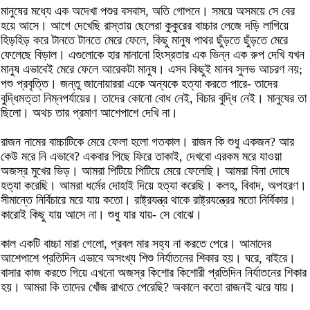
মানুষের মধ্যে এক অদেখা পশুর বসবাস, অতি গোপনে। সময়ে অসময়ে সে বের
হয়ে আসে। আগে দেখেছি রাস্তায় ছেলেরা কুকুরের বাচ্চার লেজে দড়ি লাগিয়ে
হিড়হিড় করে টানতে টানতে মেরে ফেলে, কিছু মানুষ পাথর ছুঁড়তে ছুঁড়তে মেরে
ফেলেছে বিড়াল। এগুলোকে হার মানানো হিংস্রতার এক ভিন্ন এক রুপ দেখি যখন
মানুষ এভাবেই মেরে ফেলে আরেকটা মানুষ। এসব কিছুই মানব সুলভ আচরণ নয়;
পশু প্রবৃত্তি। জন্তু জানোয়াররা একে অন্যকে হত্যা করতে পারে- তাদের
বুদ্ধিমত্তা নিম্নপর্যায়ের। তাদের কোনো বোধ নেই, বিচার বুদ্ধি নেই। মানুষের তা
ছিলো। অথচ তার প্রমাণ আশেপাশে দেখি না।
রাজন নামের বাচ্চাটিকে মেরে ফেলা হলো গতকাল। রাজন কি শুধু একজন? আর
কেউ মরে নি এভাবে? একবার পিছে ফিরে তাকাই, দেখবো এরকম মরে যাওয়া
অজস্র মুখের ভিড়। আমরা পিটিয়ে পিটিয়ে মেরে ফেলেছি। আমরা বিনা দোষে
হত্যা করেছি। আমরা ধর্মের দোহাই দিয়ে হত্যা করেছি। কলহ, বিবাদ, অপহরণ।
সীমান্তে নির্বিচারে মরে যায় কতো। রাষ্ট্রযন্ত্র থাকে রাষ্ট্রযন্ত্রের মতো নির্বিকার।
কারোই কিছু যায় আসে না। শুধু যার যায়- সে বোঝে।
কাল একটি বাচ্চা মারা গেলো, প্রবল মার সহ্য না করতে পেরে। আমাদের
আশেপাশে প্রতিদিন এভাবে অসংখ্য শিশু নির্যাতনের শিকার হয়। ঘরে, বাইরে।
বাসার কাজ করতে গিয়ে এখনো অজস্র কিশোর কিশোরী প্রতিদিন নির্যাতনের শিকার
হয়। আমরা কি তাদের খোঁজ রাখতে পেরেছি? অকালে কতো রাজনই ঝরে যায়।