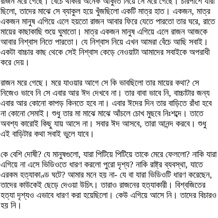
রাজন মরে গেছে। বেঁচে থাকার অনেক আকুতি নিয়ে সে মরে গেছে। চারপাশে যারা
ছিলো, তাদের মাঝে সে ব্যাকুল হয়ে খুঁজছিলো একটি মাত্র হাত। একজন, মাত্র
একজন মানুষ এগিয়ে এলে হয়তো রাজন আবার ফিরে যেতে পারতো তার ঘরে, রাতে
মায়ের কাছাকাছি শুয়ে ঘুমাতো। মাত্র একজন মানুষ এগিয়ে এলে রাজন আজকে
আবার নিশ্বাস নিতে পারতো। যে নিশ্বাস নিয়ে এখন আমরা বেঁচে আছি সবাই।
একটা বাচ্চার কাছ থেকে সেই নিশ্বাস কেড়ে নেওয়াটা আমাদের সবাইকে অপরাধী
করে দেয়।
রাজন মরে গেছে। মরে যাওয়ার আগে সে কি ভাবছিলো তার মায়ের কথা? সে
নিজেও ভাবে নি সে এবার আর ঈদ দেখবে না। তার বাবা ভাবে নি, বাচ্চাটার জন্য
এবার আর কোনো কাপড় কিনতে হবে না। এবার ঈদের দিন তার বাড়িতে রাঁধা হবে
না কোনো সেমাই। শুধু তার মা মাঝে মাঝে আঁচলে চোখ মুছবে নিঃশব্দে। তাতে
অবশ্য কারোই কিছু যায় আসে না। সবার ঈদ আসবে, তারা আনন্দ করবে। শুধু
এই বাড়িটার কথা সবাই ভুলে যাবে।
কে বেশি দোষী? যে মানুষগুলো, যারা পিটিয়ে পিটিয়ে তাকে মেরে ফেললো? নাকি যারা
এগিয়ে না এসে ভিডিওতে ধারণ করলো পুরো দৃশ্য? নাকি রাষ্ট্র ব্যবস্থা, যাতে
এরকম হত্যাকাণ্ড ঘটে? আমার মনে হয় না- যে বা যারা ভিডিওটি ধারণ করেছেন,
তাদের কাউকেই ছেড়ে দেওয়া উচিৎ। তারাও রাজনের হত্যাকারী। বিশ্বজিতের
হত্যা দৃশ্যও এভাবে ধারণ করা হয়েছিলো। কেউ এগিয়ে আসে নি। তাদের বিচারও
হয় নি।