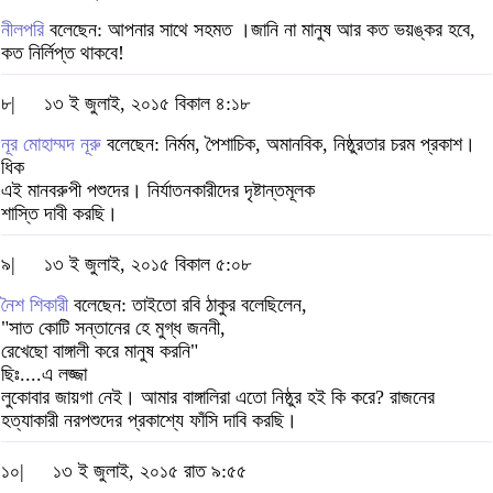
নীলপরি
বলেছেন: আপনার সাথে সহমত ।জানি না মানুষ আর কত ভয়ঙ্কর হবে,
কত নির্লিপ্ত থাকবে!
৮|
১৩ ই জুলাই, ২০১৫ বিকাল ৪:১৮
নূর মোহাম্মদ নূরু
বলেছেন: নির্মম, পৈশাচিক, অমানবিক, নিষ্ঠুরতার চরম প্রকাশ।
ধিক
এই মানবরুপী পশুদের। নির্যাতনকারীদের দৃষ্টান্তমূলক
শাস্তি দাবী করছি।
৯|
১৩ ই জুলাই, ২০১৫ বিকাল ৫:০৮
নৈশ শিকারী
বলেছেন: তাইতো রবি ঠাকুর বলেছিলেন,
"সাত কোটি সন্তানের হে মুগ্ধ জননী,
রেখেছো বাঙ্গালী করে মানুষ করনি"
ছিঃ....এ লজ্জা
লুকোবার জায়গা নেই। আমার বাঙ্গালিরা এতো নিষ্ঠুর হই কি করে? রাজনের
হত্যাকারী নরপশুদের প্রকাশ্যে ফাঁসি দাবি করছি।
১০|
১৩ ই জুলাই, ২০১৫ রাত ৯:৫৫