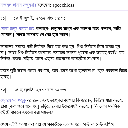
নাজমুল হাসান মজুমদার
বলেছেন: speechless
১১|
১৪ ই জুলাই, ২০১৫ রাত ১২:৩১
বোকা মানুষ বলতে চায়
বলেছেন:
মানুষের মধ্যে এক অদেখা পশুর বসবাস, অতি
গোপনে। সময়ে অসময়ে সে বের হয়ে আসে।
আমাদের সমাজে নারী নির্যাতন নিয়ে যত কথা হয়, শিশু নির্যাতন নিয়ে ততটা হয়
না। অথচ শিশু নির্যাতন আমাদের সমাজের অনেক পুরানো এক ভয়াবহ ব্যাধি, যার
নির্লজ্জ চেহারা বেড়িয়ে আসে এইসব রাজনদের আত্মহুতির মাধ্যমে।
রাজন তুমি ভালো থাকো পরপারে, আর জেনে রাখো ইহকালে না হোক পরকালে বিচার
হবেই।
১২|
১৪ ই জুলাই, ২০১৫ রাত ১২:৫৬
প্রোফেসর শঙ্কু
বলেছেন: এবং ভয়ঙ্কর ব্যাপার কি জানেন, ভিডিও যারা করেছে
তারা [কথা শুনে মনে হয়] ছড়িয়ে দেবার উদ্দেশ্যেই করেছে। কি রকম মানসিক
স্টেটে থাকলে এগুলো করা সম্ভব?
শেষে এটাই আশা করা যায় যে পরবর্তীতে এরকম হলে কেউ না কেউ এগিয়ে