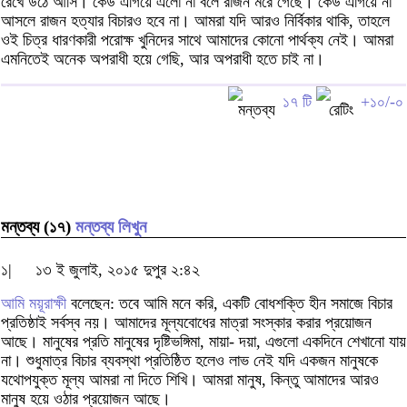
রেখে উঠে আসি। কেউ এগিয়ে এলো না বলে রাজন মরে গেছে। কেউ এগিয়ে না
আসলে রাজন হত্যার বিচারও হবে না। আমরা যদি আরও নির্বিকার থাকি, তাহলে
ওই চিত্র ধারণকারী পরোক্ষ খুনিদের সাথে আমাদের কোনো পার্থক্য নেই। আমরা
এমনিতেই অনেক অপরাধী হয়ে গেছি, আর অপরাধী হতে চাই না।
১৭ টি
+১০/-০
মন্তব্য (১৭)
মন্তব্য লিখুন
১|
১৩ ই জুলাই, ২০১৫ দুপুর ২:৪২
আমি ময়ূরাক্ষী
বলেছেন: তবে আমি মনে করি, একটি বোধশক্তি হীন সমাজে বিচার
প্রতিষ্ঠাই সর্বস্ব নয়। আমাদের মূল্যবোধের মাত্রা সংস্কার করার প্রয়োজন
আছে। মানুষের প্রতি মানুষের দৃষ্টিভঙ্গিমা, মায়া- দয়া, এগুলো একদিনে শেখানো যায়
না। শুধুমাত্র বিচার ব্যবস্থা প্রতিষ্ঠিত হলেও লাভ নেই যদি একজন মানুষকে
যথোপযুক্ত মূল্য আমরা না দিতে শিখি। আমরা মানুষ, কিন্তু আমাদের আরও
মানুষ হয়ে ওঠার প্রয়োজন আছে।