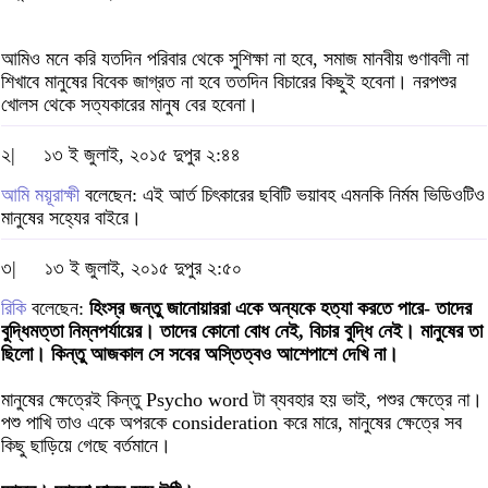
আমিও মনে করি যতদিন পরিবার থেকে সুশিক্ষা না হবে, সমাজ মানবীয় গুণাবলী না
শিখাবে মানুষের বিবেক জাগ্রত না হবে ততদিন বিচারের কিছুই হবেনা। নরপশুর
খোলস থেকে সত্যকারের মানুষ বের হবেনা।
২|
১৩ ই জুলাই, ২০১৫ দুপুর ২:৪৪
আমি ময়ূরাক্ষী
বলেছেন: এই আর্ত চিৎকারের ছবিটি ভয়াবহ এমনকি নির্মম ভিডিওটিও
মানুষের সহ্যের বাইরে।
৩|
১৩ ই জুলাই, ২০১৫ দুপুর ২:৫০
রিকি
বলেছেন:
হিংস্র জন্তু জানোয়াররা একে অন্যকে হত্যা করতে পারে- তাদের
বুদ্ধিমত্তা নিম্নপর্যায়ের। তাদের কোনো বোধ নেই, বিচার বুদ্ধি নেই। মানুষের তা
ছিলো। কিন্তু আজকাল সে সবের অস্তিত্বও আশেপাশে দেখি না।
মানুষের ক্ষেত্রেই কিন্তু Psycho word টা ব্যবহার হয় ভাই, পশুর ক্ষেত্রে না।
পশু পাখি তাও একে অপরকে consideration করে মারে, মানুষের ক্ষেত্রে সব
কিছু ছাড়িয়ে গেছে বর্তমানে।