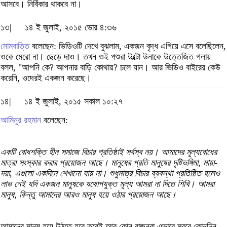
আসবে। নির্বিকার থাকবে না।
১৩|
১৪ ই জুলাই, ২০১৫ ভোর ৪:৩৬
মোমবাত্তি
বলেছেন: ভিডিওটি দেখে বুঝলাম, একজন বৃদ্ধ এগিয়ে এসে বলেছিলেন,
ওকে মেরো না। ছেড়ে দাও। তখন ওই পশুরা উল্টো উনাকে উত্তেজিত গলায়
বলল, "আপনি কে? আপনার বাড়ি কোথায়? চলে যান। আর ভিডিও বাইরের কেউ
করেনি, ওদেরই একজন করেছে।
১৪|
১৪ ই জুলাই, ২০১৫ সকাল ১০:২৭
আমিনুর রহমান
বলেছেন:
একটি বোধশক্তি হীন সমাজে বিচার প্রতিষ্ঠাই সর্বস্ব নয়। আমাদের মূল্যবোধের
মাত্রা সংস্কার করার প্রয়োজন আছে। মানুষের প্রতি মানুষের দৃষ্টিভঙ্গিমা, মায়া-
দয়া, এগুলো একদিনে শেখানো যায় না। শুধুমাত্র বিচার ব্যবস্থা প্রতিষ্ঠিত হলেও
লাভ নেই যদি একজন মানুষকে যথোপযুক্ত মূল্য আমরা না দিতে শিখি। আমরা
মানুষ, কিন্তু আমাদের আরও মানুষ হয়ে ওঠার প্রয়োজন আছে।
আমাদের মানুষ হয়ে উঠতে হবে তবেই আর কোন রাজনরা এভাবে মরবে কোনদিন ...