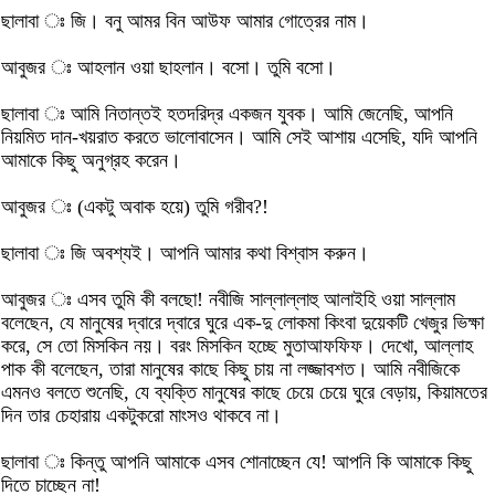
ছালাবা ঃ জি। বনু আমর বিন আউফ আমার গোত্রের নাম।
আবুজর ঃ আহলান ওয়া ছাহলান। বসো। তুমি বসো।
ছালাবা ঃ আমি নিতান্তই হতদরিদ্র একজন যুবক। আমি জেনেছি, আপনি
নিয়মিত দান-খয়রাত করতে ভালোবাসেন। আমি সেই আশায় এসেছি, যদি আপনি
আমাকে কিছু অনুগ্রহ করেন।
আবুজর ঃ (একটু অবাক হয়ে) তুমি গরীব?!
ছালাবা ঃ জি অবশ্যই। আপনি আমার কথা বিশ্বাস করুন।
আবুজর ঃ এসব তুমি কী বলছো! নবীজি সাল্লাল্লাহু আলাইহি ওয়া সাল্লাম
বলেছেন, যে মানুষের দ্বারে দ্বারে ঘুরে এক-দু লোকমা কিংবা দুয়েকটি খেজুর ভিক্ষা
করে, সে তো মিসকিন নয়। বরং মিসকিন হচ্ছে মুতাআফফিফ। দেখো, আল্লাহ
পাক কী বলেছেন, তারা মানুষের কাছে কিছু চায় না লজ্জাবশত। আমি নবীজিকে
এমনও বলতে শুনেছি, যে ব্যক্তি মানুষের কাছে চেয়ে চেয়ে ঘুরে বেড়ায়, কিয়ামতের
দিন তার চেহারায় একটুকরো মাংসও থাকবে না।
ছালাবা ঃ কিন্তু আপনি আমাকে এসব শোনাচ্ছেন যে! আপনি কি আমাকে কিছু
দিতে চাচ্ছেন না!