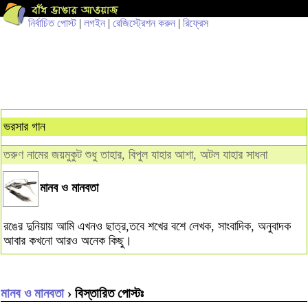
নির্বাচিত পোস্ট
|
লগইন
|
রেজিস্ট্রেশন করুন
|
রিফ্রেস
ভরসার গান
তরুণ নামের জয়মুকুট শুধু তাহার, বিপুল যাহার আশা, অটল যাহার সাধনা
মানব ও মানবতা
রঙের দুনিয়ায় আমি এখনও ছাত্র,তবে শখের বশে লেখক, সাংবাদিক, অনুবাদক
আবার কখনো আরও অনেক কিছু।
মানব ও মানবতা
› বিস্তারিত পোস্টঃ