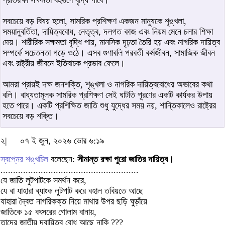
প্রতিরক্ষা সক্ষমতা বহুগুণে বৃদ্ধি পাবে।
সবচেয়ে বড় বিষয় হলো, সামরিক প্রশিক্ষণ একজন মানুষকে শৃঙ্খলা,
সময়ানুবর্তিতা, দায়িত্ববোধ, নেতৃত্ব, দলগত কাজ এবং নিয়ম মেনে চলার শিক্ষা
দেয়। শারীরিক সক্ষমতা বৃদ্ধি পায়, মানসিক দৃঢ়তা তৈরি হয় এবং নাগরিক দায়িত্ব
সম্পর্কে সচেতনতা গড়ে ওঠে। এসব গুণাবলি পরবর্তী কর্মজীবন, সামাজিক জীবন
এবং রাষ্ট্রীয় জীবনে ইতিবাচক প্রভাব ফেলে।
আমরা প্রায়ই দক্ষ জনশক্তি, শৃঙ্খলা ও নাগরিক দায়িত্ববোধের অভাবের কথা
বলি। বাধ্যতামূলক সামরিক প্রশিক্ষণ সেই ঘাটতি পূরণের একটি কার্যকর উপায়
হতে পারে। একটি প্রশিক্ষিত জাতি শুধু যুদ্ধের সময় নয়, শান্তিকালেও রাষ্ট্রের
সবচেয়ে বড় শক্তি।
২|
০৭ ই জুন, ২০২৬ ভোর ৬:১৯
স্বপ্নের শঙ্খচিল
বলেছেন:
সীমান্ত রক্ষা পুরো জাতির দায়িত্ব।
.......................................................
যে জাতি লুটপাটকে সমর্থন করে,
যে বা যাহারা ব্যাংক লুটপাট করে বহাল তবিয়তে আছে
যাহারা দ্বৈত নাগরিকক্ত নিয়ে মাথার উপর ছড়ি ঘুড়াঁয়ে
জাতিকে ১৫ বৎসরের গোলাম বানায়,
তাদের জাতীয় দ্বায়িত্ব বোধ আছে নাকি ???