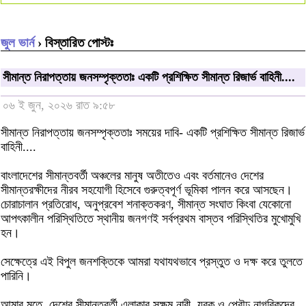
জুল ভার্ন
› বিস্তারিত পোস্টঃ
সীমান্ত নিরাপত্তায় জনসম্পৃক্ততাঃ একটি প্রশিক্ষিত সীমান্ত রিজার্ভ বাহিনী....
০৬ ই জুন, ২০২৬ রাত ৯:৫৮
সীমান্ত নিরাপত্তায় জনসম্পৃক্ততাঃ সময়ের দাবি- একটি প্রশিক্ষিত সীমান্ত রিজার্ভ
বাহিনী....
বাংলাদেশের সীমান্তবর্তী অঞ্চলের মানুষ অতীতেও এবং বর্তমানেও দেশের
সীমান্তরক্ষীদের নীরব সহযোগী হিসেবে গুরুত্বপূর্ণ ভূমিকা পালন করে আসছেন।
চোরাচালান প্রতিরোধ, অনুপ্রবেশ শনাক্তকরণ, সীমান্ত সংঘাত কিংবা যেকোনো
আপৎকালীন পরিস্থিতিতে স্থানীয় জনগণই সর্বপ্রথম বাস্তব পরিস্থিতির মুখোমুখি
হন।
সেক্ষেত্রে এই বিপুল জনশক্তিকে আমরা যথাযথভাবে প্রস্তুত ও দক্ষ করে তুলতে
পারিনি।
আমার মতে, দেশের সীমান্তবর্তী এলাকার সক্ষম নারী, যুবক ও প্রৌঢ় নাগরিকদের