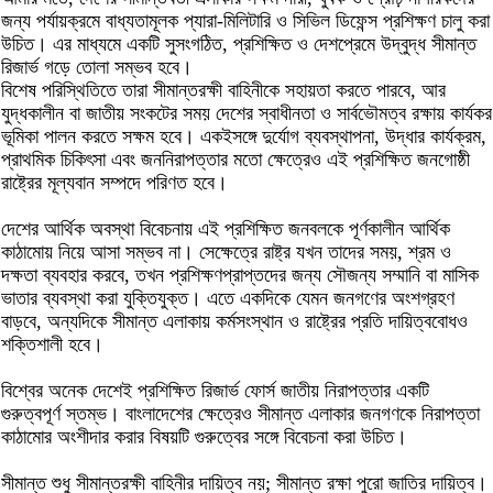
জন্য পর্যায়ক্রমে বাধ্যতামূলক প্যারা-মিলিটারি ও সিভিল ডিফেন্স প্রশিক্ষণ চালু করা
উচিত। এর মাধ্যমে একটি সুসংগঠিত, প্রশিক্ষিত ও দেশপ্রেমে উদ্বুদ্ধ সীমান্ত
রিজার্ভ গড়ে তোলা সম্ভব হবে।
বিশেষ পরিস্থিতিতে তারা সীমান্তরক্ষী বাহিনীকে সহায়তা করতে পারবে, আর
যুদ্ধকালীন বা জাতীয় সংকটের সময় দেশের স্বাধীনতা ও সার্বভৌমত্ব রক্ষায় কার্যকর
ভূমিকা পালন করতে সক্ষম হবে। একইসঙ্গে দুর্যোগ ব্যবস্থাপনা, উদ্ধার কার্যক্রম,
প্রাথমিক চিকিৎসা এবং জননিরাপত্তার মতো ক্ষেত্রেও এই প্রশিক্ষিত জনগোষ্ঠী
রাষ্ট্রের মূল্যবান সম্পদে পরিণত হবে।
দেশের আর্থিক অবস্থা বিবেচনায় এই প্রশিক্ষিত জনবলকে পূর্ণকালীন আর্থিক
কাঠামোয় নিয়ে আসা সম্ভব না। সেক্ষেত্রে রাষ্ট্র যখন তাদের সময়, শ্রম ও
দক্ষতা ব্যবহার করবে, তখন প্রশিক্ষণপ্রাপ্তদের জন্য সৌজন্য সম্মানি বা মাসিক
ভাতার ব্যবস্থা করা যুক্তিযুক্ত। এতে একদিকে যেমন জনগণের অংশগ্রহণ
বাড়বে, অন্যদিকে সীমান্ত এলাকায় কর্মসংস্থান ও রাষ্ট্রের প্রতি দায়িত্ববোধও
শক্তিশালী হবে।
বিশ্বের অনেক দেশেই প্রশিক্ষিত রিজার্ভ ফোর্স জাতীয় নিরাপত্তার একটি
গুরুত্বপূর্ণ স্তম্ভ। বাংলাদেশের ক্ষেত্রেও সীমান্ত এলাকার জনগণকে নিরাপত্তা
কাঠামোর অংশীদার করার বিষয়টি গুরুত্বের সঙ্গে বিবেচনা করা উচিত।
সীমান্ত শুধু সীমান্তরক্ষী বাহিনীর দায়িত্ব নয়; সীমান্ত রক্ষা পুরো জাতির দায়িত্ব।