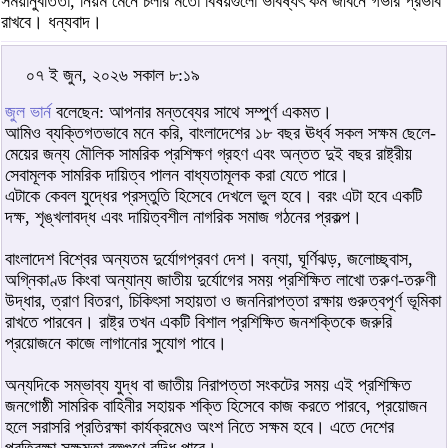
সময়ানুবর্তিতা, নিয়ম মেনে চলার মতো বিষয়গুলো ভবিষ্যৎ কর্ম জীবনে গভীর প্রভাব
রাখবে। ধন্যবাদ।
০৭ ই জুন, ২০২৬ সকাল ৮:১৯
জুল ভার্ন
বলেছেন: আপনার মন্তব্যের সাথে সম্পুর্ণ একমত।
আমিও ব্যক্তিগতভাবে মনে করি, বাংলাদেশের ১৮ বছর ঊর্ধ্ব সকল সক্ষম ছেলে-
মেয়ের জন্য মৌলিক সামরিক প্রশিক্ষণ গ্রহণ এবং অন্তত দুই বছর রাষ্ট্রীয়
সেবামূলক সামরিক দায়িত্ব পালন বাধ্যতামূলক করা যেতে পারে।
এটাকে কেবল যুদ্ধের প্রস্তুতি হিসেবে দেখলে ভুল হবে। বরং এটা হবে একটি
দক্ষ, শৃঙ্খলাবদ্ধ এবং দায়িত্বশীল নাগরিক সমাজ গঠনের প্রকল্প।
বাংলাদেশ বিশ্বের অন্যতম দুর্যোগপ্রবণ দেশ। বন্যা, ঘূর্ণিঝড়, জলোচ্ছ্বাস,
অগ্নিকাণ্ড কিংবা অন্যান্য জাতীয় দুর্যোগের সময় প্রশিক্ষিত লাখো তরুণ-তরুণী
উদ্ধার, ত্রাণ বিতরণ, চিকিৎসা সহায়তা ও জননিরাপত্তা রক্ষায় গুরুত্বপূর্ণ ভূমিকা
রাখতে পারবেন। রাষ্ট্র তখন একটি বিশাল প্রশিক্ষিত জনশক্তিকে জরুরি
প্রয়োজনে কাজে লাগানোর সুযোগ পাবে।
অন্যদিকে সম্ভাব্য যুদ্ধ বা জাতীয় নিরাপত্তা সংকটের সময় এই প্রশিক্ষিত
জনগোষ্ঠী সামরিক বাহিনীর সহায়ক শক্তি হিসেবে কাজ করতে পারবে, প্রয়োজন
হলে সরাসরি প্রতিরক্ষা কার্যক্রমেও অংশ নিতে সক্ষম হবে। এতে দেশের