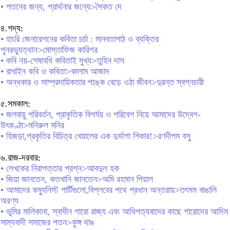
• পতনের জন্য, প্রার্থনার জন্যে>সৈকত দে
৪.গদ্য:
• হাংরি জেনারেশনের কবিতা চর্চা : মানবতাপাঠ ও ব্যক্তির
পুনরভ্যুত্থান>মোস্তাফিজ কারিগর
• কবি নয়-শেষাবধি কবিতাই মুখ্য>তুহিন দাস
• রাখাইন কবি ও কবিতা>কালাম আজাদ
• অন্ধকার ও সাম্প্রদায়িকতার পঙ্কে বেড়ে ওঠা জীবন>দুরন্ত স্বপ্নচারী
৫.সমকাল:
• জলবায়ু পরিবর্তন, প্রাকৃতিক বিপর্যয় ও পরিবেশ নিয়ে আমাদের উদ্বেগ-
উৎকণ্ঠা>মনিরুল মনির
• হিজড়া,প্রকৃতির বিচিত্র খেয়ালের এক দুর্ভাগা শিকার!>রণদীপম বসু
৬.রাজ-দরবার:
• লেখকের নিরাপত্তার প্রশ্ন>আবদুল হক
• জিয়া জানতেন, কতখানি জানতেন>অমি রহমান পিয়াল
• আমাদের কম্যুনিস্ট পার্টিগুলো,বিপ্লবের পথে প্রধান অন্তরায়>তৎসম বাঙালি
অরণ্য
• ভুমির মালিকানা, স্বাধীন গারো রাজ্য এবং আধিপত্যবাদের কাছে গারোদের আদিম
সাম্যবাদী সমাজের পতন>কুঙ্গ থাঙ