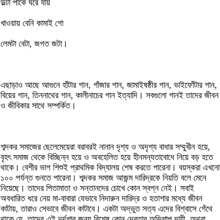
উল্টা পাকে ঘরে যায়
খাওয়ায় বেনি কামাই গো
লেমটা বেটা, জগত জটা।
এছাড়াও আছে আগুনে হাঁটার গান, গাঁজার গান, জামাইষষ্ঠীর গান, ভাইফোঁটার গান,
বিয়ের গান, তিননাথের গান, কালীনাচের গান ইত্যাদি। সবগুলো গানই তাদের জীবন
ও জীবিকার সাথে সম্পর্কিত।
শব্দকর সমাজের ছেলেমেয়েরা বরাবরই নানান দৃশ্য ও অদৃশ্য বাধার সম্মুখীন হয়ে,
বৃহৎ সমাজ থেকে বিচ্ছিন্ন হয়ে ও অবহেলিত হয়ে হীনমন্যতাবোধে নিয়ে বড় হতে
থাকে। বেশীর ভাগ শিশুই প্রাথমিক বিদ্যালয় শেষ করতে পারেনা। বয়স্করা এখনো
১০০ পর্যন্ত গুনতে পারেনা। শব্দকর সমাজ আজন্ম দারিদ্রকে নিয়তি বলে মেনে
নিয়েছে। তাদের পিতামাতা ও সন্তানদের চোখে কোন স্বপ্ন নেই। সবাই
অবধারিত ধরে নেয় মা-বাবারা যেভাবে নিদারুন দারিদ্র ও হতাশার মধ্যে জীবন
কাটায়, তারাও সেভাবে জীবন কাটাবে। একটা অদ্ভুত সত্য এদের বিশ্বাসে গেঁথে
থাকে যে, তাদের এই দুর্দশার জন্য বিশেষ কোন দেবতার অভিশাপ দায়ী, অথবা