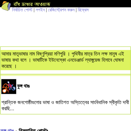
নির্বাচিত পোস্ট
|
লগইন
|
রেজিস্ট্রেশন করুন
|
রিফ্রেস
আমার মাতৃভাষার নাম বিষ্ণুপ্রিয়া মণিপুরি । পৃথিবীর মাত্র তিন লক্ষ মানুষ এই
ভাষায় কথা বলে । ভাষাটিকে ইউনেস্কো এনডেঞ্জার্ড ল্যাঙ্গুয়েজ হিসাবে ঘোষনা
করেছে ।
কুঙ্গ থাঙ
প্রান্তিক জনগোষ্ঠীগুলোর ভাষা ও জাতিগত অস্তিত্বের সাংবিধানিক স্বীকৃতি দাবী
করছি...
কুঙ্গ থাঙ
› বিস্তারিত পোস্টঃ