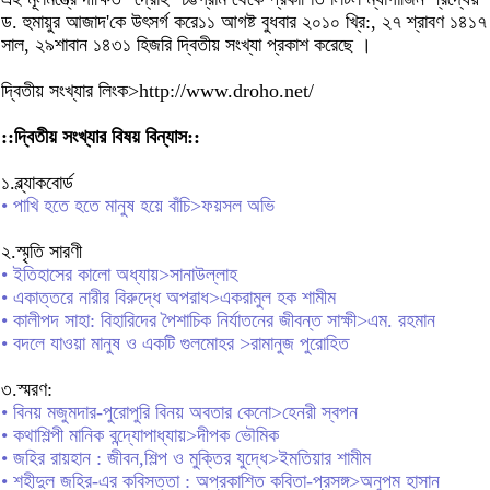
ড. হুমায়ুর আজাদ'কে উৎসর্গ করে১১ আগষ্ট বুধবার ২০১০ খ্রি:, ২৭ শ্রাবণ ১৪১৭
সাল, ২৯শাবান ১৪৩১ হিজরি দ্বিতীয় সংখ্যা প্রকাশ করেছে ।
দ্বিতীয় সংখ্যার লিংক>http://www.droho.net/
::দ্বিতীয় সংখ্যার বিষয় বিন্যাস::
১.ব্ল্যাকবোর্ড
• পাখি হতে হতে মানুষ হয়ে বাঁচি>ফয়সল অভি
২.স্মৃতি সারণী
• ইতিহাসের কালো অধ্যায়>সানাউল্লাহ
• একাত্তরে নারীর বিরুদ্ধে অপরাধ>একরামুল হক শামীম
• কালীপদ সাহা: বিহারিদের পৈশাচিক নির্যাতনের জীবন্ত সাক্ষী>এম. রহমান
• বদলে যাওয়া মানুষ ও একটি গুলমোহর >রামানুজ পুরোহিত
৩.স্মরণ:
• বিনয় মজুমদার-পুরোপুরি বিনয় অবতার কেনো>হেনরী স্বপন
• কথাশিল্পী মানিক বন্দ্যোপাধ্যায়>দীপক ভৌমিক
• জহির রায়হান : জীবন,শিল্প ও মুক্তির যুদ্ধে>ইমতিয়ার শামীম
• শহীদুল জহির-এর কবিসত্তা : অপ্রকাশিত কবিতা-প্রসঙ্গ>অনুপম হাসান