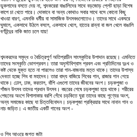
ডুকলাদের বসতে দেয় না, শব্দকরেরা বাঙালিদের সাথে বড়জোড় প্লে­ট ছাড়া বিশেষ
কাপে চা খেতে পারে। দোকানে বা অন্য কোথাও সবার সাথে বসে কোনো কিছু
খাওয়া বারণ, এমনকি ধর্মীয় বা সামাজিক উৎসবগুলোতেও। তাদের সাথে একঘরে
ঘুমালে, একসাথে উঠলে বসলে, একসাথে খেলে, হাতের রান্না বা জল খেলে বাঙালি
বর্ণহিন্দুর নাকি জাত চলে যায়!
শব্দকরদের সমৃদ্ধ ও বৈচিত্রপুর্ণ অতিপ্রাচীন সাংস্কৃতির উপাদান রয়েছে। এমনিতে
তাদের সংস্কৃতি ভোগপ্রবল। তারা অদৃস্টবিশ্বাস প্রবল এবং প্রতিদিনের দুঃখ ও
কষ্ট থেকে মুক্ত হতে না পারলেও তারা গান-বাজনায় মত্ত থাকে। তাদের উপাস্য
দেবতা হচ্ছে শিব বা মহাদেব। তারা বাদ্য বাজিয়ে শিবের গান, রাজার গান গেয়ে
থাকে। ঢোল, ঢাক, করতাল, বাঁশি এগুলো তাদের জীবনের অংশ। চড়কপুজা ও
গাঁজন উৎসব তাদের প্রধান উৎসব। বছরের শেষে চড়কপুজা হয়ে থাকে। শরীরের
পেছনের অংশে বিশালাকার বরশি গেঁথে চড়কিতে ঘুরা তাদের কাছে পূণ্যের অংশ,
অন্য সমাজের কাছে যা চিত্তবিনোদন। চড়কপূজা প্রক্রিয়ার সাথে নানান গান ও
নাচ জড়িত। এ জাতীয় একটি গানের অংশ -
ও শিব আওরে জগত জটা