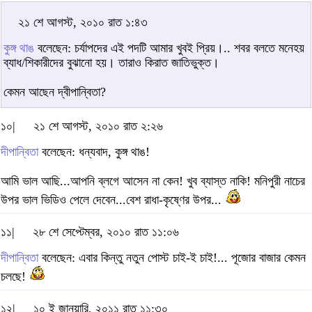
২১ শে আগস্ট, ২০১০ রাত ১:৪৩
কুঙ্গ থাঙ
বলেছেন: চর্যাপদের এই পদটি আমার খুবই প্রিয়।.. শবর বলতে মনেহয়
ব্যাধ/শিকারীদের বুঝানো হয়। তারাও কিরাত জাতিভুক্ত।
কেমন আছেন দ্বীপান্বিতা?
১০|
২১ শে আগস্ট, ২০১০ রাত ২:২৬
দীপান্বিতা
বলেছেন: ধন্যবাদ, কুঙ্গ থাঙ!
আমি ভাল আছি...আপনি ব্লগে আসেন না কেন! খুব ব্যাস্ত নাকি! মনিপুরী নাচের
উপর ভাল ভিডিও পেলে দেবেন...বেশ রাধা-কৃষ্ণের উপর...
১১|
২৮ শে সেপ্টেম্বর, ২০১০ রাত ১১:০৬
দীপান্বিতা
বলেছেন: এবার কিন্তু নতুন পোস্ট চাই-ই চাই!... পূজোর বাজার কেমন
চলছে!
১২|
১০ ই জানুয়ারি, ২০১১ রাত ১১:৩০