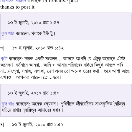
হোসাইন সাজ্জাদ
বলেছেন: informative post
thanks to post it
১৩ ই জুলাই, ২০১০ রাত ১:৪৭
কুঙ্গ থাঙ
বলেছেন: থ্যাংক ইউ টু।
৩|
১৩ ই জুলাই, ২০১০ রাত ১:৪২
পুংটা
বলেছেন: দ‍ারুন একটি সংকলন... আসলে আপনি যে এটুকু করেছেন এটাই
অনেক। বর্তমানে আমরা.. আমি ও আমার পরিবারের বাইরে কিছুই ভাবতে পারি
না...মহল্লা, সমাজ, এলাকা, দেশ এসব তো অনেক দুরের কথা। তবে আশা আছে
এখনও। আপনারা আছেন তো...হবে।
১৩ ই জুলাই, ২০১০ রাত ১:৪৯
কুঙ্গ থাঙ
বলেছেন: অনেক ধন্যবাদ। পৃথিবীতে জীববৈচিত্র সাংস্কৃতিক বৈচিত্র
বাচিয়ে রাখার দ্বায়িত্ব আমাদের সবার।
৪|
১৩ ই জুলাই, ২০১০ রাত ১:৫২