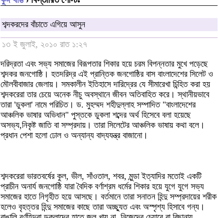
শব্দকরদের বাঁচাতে এগিয়ে আসুন
১৩ ই জুলাই, ২০১০ রাত ১:২৭
দরিদ্রতা এবং সভ্য সমাজের বিরূপতার শিকার হয়ে চরম বিপন্নতার মুখে পড়েছে
শব্দকর জনগোষ্ঠি। হতদরিদ্র এই প্রান্তিক জনগোষ্ঠির বাস বাংলাদেশের সিলেট ও
মৌলবীবাজার জেলায়। সমকালীন ইতিহাসে দারিদ্রের যে সীমারেখা চিন্হিত করা হয়
শব্দকরেরা তার চেয়ে অনেক নীচু অবস্থানে জীবন অতিবাহিত করে। স্থানীয়ভাবে
তারা 'ডুকলা' নামে পরিচিত। ড. মুহম্মদ শহীদুল্লাহ সম্পাদিত "বাংলাদেশের
আঞ্চলিক ভাষার অভিধান" পুস্তকে ‌ডুকলা শব্দের অর্থ হিসেবে বলা হয়েছে
অসভ্য,নিকৃষ্ট জাতি বা সম্প্রদায়। তারা সিলেটের আঞ্চলিক ভাষায় কথা বলে।
প্রধান পেশা হলো ঢোল ও অন্যান্য বাদ্যযন্ত্র বাজানো।
শব্দকরেরা ভারতবর্ষের কুল, ভীল, সাঁওতাল, শবর, মুন্ডা ইত্যাদির মতোই একটি
প্রাচীন অনার্য জনগোষ্ঠি যারা বৈদিক বর্ণাশ্রম ধর্মের শিকার হয়ে যুগে যুগে সভ্য
সমাজের হাতে নিগৃহীত হয়ে আসছে। বর্তমানে তারা সনাতন হিন্দু সম্প্রদায়ের শরীক
হলেও বৃহত্তর হিন্দু সমাজের কাছে তারা অচ্ছ্যুত এবং অস্পৃশ্য হিসাবে গন্য।
বাঙালি বর্ণহিন্দুরা ডুকলাদের হাতে জল খায় না, নিজেদের চেয়ারে বা বিছানায়