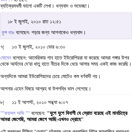
ব্যতিক্রমধর্মী ভালো একটি লেখা। ধন্যবাদ ও শুভেচ্ছা।
১৮ ই জুলাই, ২০১০ রাত ১২:৫১
কুঙ্গ থাঙ
বলেছেন: পড়ার জন্য আপনাকেও ধন্যবাদ।
৭|
১৩ ই জুলাই, ২০১০ ভোর ৬:৩০
মোমেন
বলেছেন: আমেরিকায় গান হাতে ইউরোপিয়রা যা করেছে আমরা গঙ্গার উপর
থেকে আর্যদের দে'য়া ধাতু হাতে নীচের দিকে ধেয়ে আসার সময় একই কাজ করেছি।
অন্যদিকে আমরা ইউরোপিয়দের চেয়ে মোটেও কম বর্ণবাদী নয়।
আপনার এহেন বিষয়ে আগ্রহ বা উপলব্ধি ভাল লেগেছে।
৮|
১১ ই আগস্ট, ২০১০ সন্ধ্যা ৬:০৭
""ফয়সল অভি ""
বলেছেন:
"যুগে যুগে বিনাশী যে স্রোত বয়েছে এই মানচিত্রে
আমরা জেগেছি, আমরা জেগে আছি-এখনও দ্রোহে"
এই মূলমন্ত্রে দীক্ষিত "দ্রোহ" চট্টগ্রাম থেকে প্রকাশিত লিটল ম্যাগাজিন শ্রদ্ধেয়