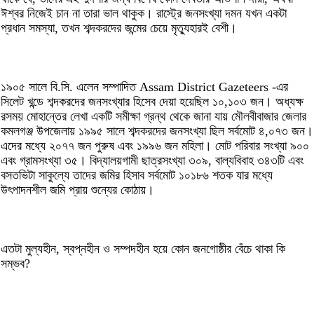
ঈশ্বর নিজেই চান না তারা ভাল থাকুক। রাস্ট্রে জনসংখ্যা দমন যখন একটা
প্রধান সমস্যা, তখন শব্দকরদের জন্মের চেয়ে মৃত্যুহারই বেশী।
১৯০৫ সালে বি.সি. এলেন সম্পাদিত Assam District Gazeteers -এর
সিলেট খন্ডে শব্দকরদের জনসংখ্যার হিসেব দেয়া হয়েছিল ১০,১০৩ জন। অধ্যক্ষ
রসময় মোহান্তের লেখা একটি সমীক্ষা গ্রন্থ থেকে জানা যায় মৌলবীবাজার জেলার
কমলগঞ্জ উপজেলায় ১৯৯৫ সালে শব্দকরদের জনসংখ্যা ছিল সর্বমোট ৪,০৭৩ জন।
এদের মধ্যে ২০৭৭ জন পুরুষ এবং ১৯৯৬ জন মহিলা। মোট পরিবার সংখ্যা ৯০০
এবং গ্রামসংখ্যা ৩৫। বিদ্যালয়গামী ছাত্রসংখ্যা ৩০৯, বাল্যবিবাহ ৩৪৩টি এবং
বসতভিটা সাকুল্যে তাদের জমির হিসাব সর্বমোট ১০১৮৬ শতক যার মধ্যে
উৎপাদনশীল জমি প্রায় শুন্যের কোঠায়।
এতটা মুল্যহীন, স্বপ্নহীন ও সম্পদহীন হয়ে কোন জনগোষ্ঠীর বেঁচে থাকা কি
সম্ভব?