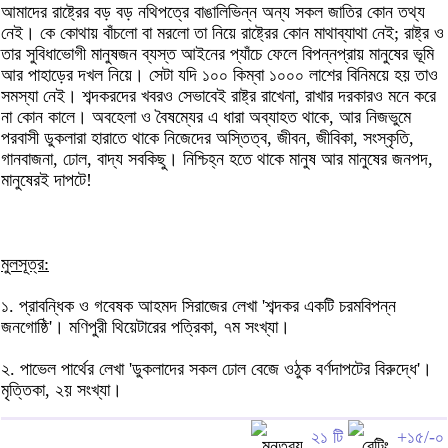
আমাদের রাষ্ট্রের বড় বড় নথিপত্রে বাঙালিভিন্ন অন্য সকল জাতির কোন তথ্য
নেই। কে কোথায় বাঁচলো বা মরলো তা নিয়ে রাষ্ট্রের কোন মাথাব্যাথা নেই; রাষ্ট্র ও
তার সুবিধাভোগী মানুষজন ব্যস্ত আইনের প্যাঁচে ফেলে বিপন্নপ্রায় মানুষের ভূমি
আর পাহাড়ের দখল নিয়ে। সেটা যদি ১০০ কিম্বা ১০০০ লাশের বিনিময়ে হয় তাও
সমস্যা নেই। শব্দকরদের খবরও সেভাবেই রাষ্ট্র রাখেনা, রাখার দরকারও মনে করে
না কোন কালে। অবহেলা ও বৈষম্যের এ ধারা অব্যাহত থাকে, আর নিজভুমে
পরবাসী ডুকলারা হারাতে থাকে নিজেদের অস্তিত্ব, জীবন, জীবিকা, সংস্কৃতি,
গানবাজনা, ঢোল, বাদ্য সবকিছু। নিশ্চিহ্ন হতে থাকে মানুষ আর মানুষের জনপদ,
মানুষেরই দাপটে!
মুলসূত্র:
১. প্রাবন্ধিক ও গবেষক আহমদ সিরাজের লেখা 'শব্দকর একটি চরমবিপন্ন
জনগোষ্ঠি'। মণিপুরী থিয়েটারের পত্রিকা, ৭ম সংখ্যা।
২. পাভেল পার্থের লেখা 'ডুকলাদের সকল ঢোল বেজে ওঠুক বর্ণদাপটের বিরুদ্ধে'।
মৃত্তিকা, ২য় সংখ্যা।
২১ টি
+১৫/-০