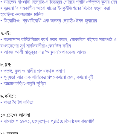
• ভারতের মাওবাদী বিদ্রোহ-গণতন্ত্রের গৌরবে গ্লানি>উত্তম কুমার দেব
• ব্রুনো 'র সমকালীন আরো যাদের ইনকুইজিশনের বিচারে হত্যা করা
হয়েছিল>নরুজ্জামান মানিক
• ডিরোজিও: প্রথাবিরোধী এক অনন্য দ্রোহী>ইমন জুবায়ের
৭.বই:
• বাংলাদেশে কমিউনিজম ব্যর্থ হবার কারণ, মোকাবিলা বইয়ের সরলপাঠ ও
বাংলাদেশের মূর্খ মার্কসবাদীরা>রেজাউল করিম
• আরজ আলী মাতুব্বর এর 'অনুমান'>পারভেজ আলম
৮.গল্প:
• পতঙ্গ, ফুল ও মালীর গল্প>কথক পলাশ
• শূন্যতা আর এক শালিকের গল্প>কখনো মেঘ, কখনো বৃষ্টি
• আত্মোপলব্ধি>বাবুনি সুপ্তি
৯.কবিতা:
• পাতা থৈ থৈ কবিতা
১০.চোখের জানালা
• বাংলাদেশ ১৯৭৫,দুঃস্বপ্নের প্রতিচ্ছবি>নিঃসঙ্গ বাজপাখি
১১.অনুবাদ