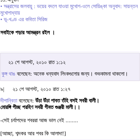
• সন্ত্রাসের জলবায়ু : ভয়ের বদলে যাওয়া মুখোশ-ওলে সোয়িঙ্কা অনুবাদ: সায়ন্তন
মুখোপাধ্যায়
• ভূ-খণ্ড এর কবিতা সিরিজ
সবাইকে পড়ার আমন্ত্রন রইল ।
২১ শে আগস্ট, ২০১০ রাত ১:১২
কুঙ্গ থাঙ
বলেছেন: অনেক ধন্যবাদ লিংকগুলোর জন্য। শুভকামনা থাকলো।
৯|
২১ শে আগস্ট, ২০১০ রাত ১:২৭
দীপান্বিতা
বলেছেন:
উঁচা উঁচা পাবত তঁহি বসই সবরী বালী।
মোরঙ্গি পীচ্ছ পরহিণ সবরী গীবত গুঞ্জরী মালী।।
-সেই চর্যাপদের শবররা আজ ভাল নেই ........
[আচ্ছা, শব্দকর আর শবর কি আলাদা!]