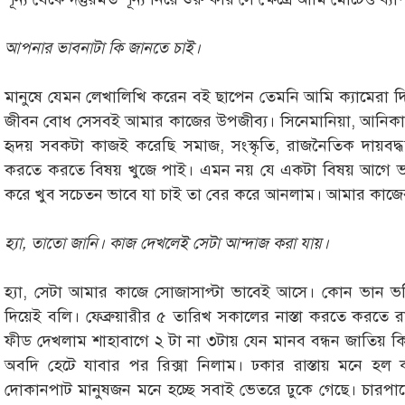
আপনার ভাবনাটা কি জানতে চাই।
মানুষে যেমন লেখালিখি করেন বই ছাপেন তেমনি আমি ক্যামেরা দ
জীবন বোধ সেসবই আমার কাজের উপজীব্য। সিনেমানিয়া, আনিকার 
হৃদয় সবকটা কাজই করেছি সমাজ, সংস্কৃতি, রাজনৈতিক দায়বদ
করতে করতে বিষয় খুজে পাই। এমন নয় যে একটা বিষয় আগে ভ
করে খুব সচেতন ভাবে যা চাই তা বের করে আনলাম। আমার কাজের ব্
হ্যা, তাতো জানি। কাজ দেখলেই সেটা আন্দাজ করা যায়।
হ্যা, সেটা আমার কাজে সোজাসাপ্টা ভাবেই আসে। কোন ভান ভন
দিয়েই বলি। ফেব্রুয়ারীর ৫ তারিখ সকালের নাস্তা করতে করতে
ফীড দেখলাম শাহাবাগে ২ টা না ৩টায় যেন মানব বন্ধন জাতিয় কি
অবদি হেটে যাবার পর রিক্সা নিলাম। ঢকার রাস্তায় মনে হল 
দোকানপাট মানুষজন মনে হচ্ছে সবাই ভেতরে ঢুকে গেছে। চারপাশ