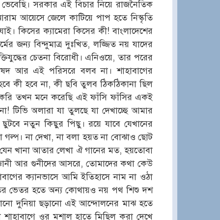
 ভেবেছি। সরকার এই বিচার নিয়ে রাজনৈতিক
আরাম আয়েসে জেলে কাটিয়ে পাপ হতে নিস্কৃতি
ে যাই। কিসের ক্যামেরা কিসের কী! বাংলাদেশের
র জন্য বিন্দুমাত্র দুঃখিত, লজ্জিত নয় যাদের
তিযুদ্ধের চেতনা বিরোধী। এনিওয়ে, তার পরের
 বিষদ আর এই পরিসরে বলব না। শাহাবাগের
হবে কী হবে না, কী ছবি তুলব ঠিকঠিকানা ছিল
 করি তখন মনে করেছি এই ফাঁসি ফাঁসির একই
া! টিভি অলারা যা তুলছে যা দেখাচ্ছে আমার
টবে নতুন কিছুর পিছু। রয়ে যাবে যেখানের
া গল্প। না দেখা, না বলা হয়ত না বোঝাও ছোট
যেন খানা আতার লেখা ঐ গানের মত, হয়তোবা
জ্ঞানী আর গুনীদের আসরে, তোমাদের কথা কেউ
াহাবাগের ক্যানভাসে আমি ইতিহাসে নাম না ওঠা
েতের ভেতর হতে অন্য কোথায়ও নয় পথ শিশু দশ
পানো দুনিয়া ছড়ানো এই আন্দোলনের মাঝ হতে
েখে শাহাবাগে ওর মশাল হাতে মিছিল করা দেখে