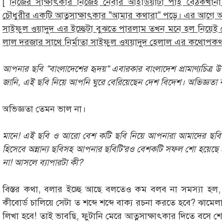
[
নিজের সাক্ষাৎকার নিজেই নেবার আইডিয়াটা পাই বৈঠকখানা 
চৌধুরীর একটি আত্নসাক্ষাৎকার "আমার কথারা" পড়ে। এর আগে আম
সাইফুল ওয়াদুদ এর ইচ্ছেটা বুঝতে পারলাম তখন মনে হল নিয়েই 
লাল দরজার সাথে নির্মাতা সাইফুল ওযয়াদুদ হেলাল এর কথোপকথন
আপনার ছবি "বাংলাদেশের হৃদয়" এবারকার বাংলাদেশ প্রামাণ্যচিত্র উ
জানি, এই ছবি নিয়ে আপনি ঘুরে বেরিয়েছেন দেশ বিদেশ। অভিজ্ঞতা 
অভিজ্ঞতা তেমন ভাল না।
মানে! এই ছবি ও আরো বেশ কটি ছবি নিয়ে আপনারা আমাদের ছ
হিসেবে অন্নান্য ছবিসহ আপনার ছবিটি'রও বেশকটি সফল শো হয়েছ
না! আসলে ব্যাপারটা কী?
বিস্তর কথা, বলার ইচ্ছে আছে বলতেও কম বলব না সমস্যা হল,
কীবোর্ড চালিয়ে সেটা ত শব্দে শব্দে বাক্য রচনা করতে হবে? ঝাম
লিখা হবে! তাই ভাবছি, ফুটানি মেরে আত্নসাক্ষাৎকার দিতে বসে