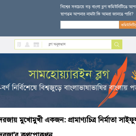
বিশ্বের সবচেয়ে বড় বাংলা ব্লগ কমিউনিটিতে আ
স্বাগতম আপনার নামটা কি আমরা জানতে পারি?
দরজায় মুখোমুখী একজন: প্রামাণ্যচিত্র নির্মাতা সাই
দরজা'র কথপোকথন