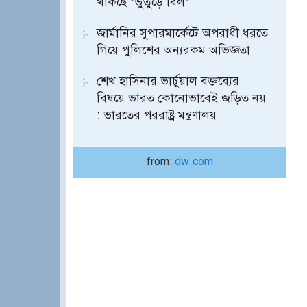
থাকছে ‘ভুতুড়ে বিল’
জার্মানির সুপারমার্কেটে অপরাধী ধরতে
গিয়ে পুলিশের অন্যরকম অভিজ্ঞতা
শেখ হাসিনার ভার্চুয়াল বক্তব্যের
বিষয়ে ভারত কোনোভাবেই জড়িত নয়
: ভারতের পররাষ্ট্র মন্ত্রণালয়
from:
dw.com