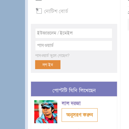
নোটিশ বোর্ড
পাসওয়ার্ড ভুলে গেছেন?
পোস্টটি যিনি লিখেছেন
লাল দরজা
অনুসরণ করুন