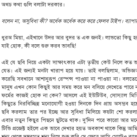
অথচ কথা গুলি বলাটা দরকার।
বলেন না, অসুবিধা কী? অর্ধেক অর্ধেক করে করে ফেলব টাইপ। ব্যাপা
ধুরঅ মিয়া, এইখানে উদর আর বুদর ত এক জনই। লাভতো কিছু হব
যাই হোক, কী বলে শুরু করব ভাবছি!
এই যে ছবি নিয়ে একটা সাক্ষাৎকার এটা তৃতীয় কেউ নিলে কত
যেত। এই জন্যই মনটা খারাপ হয়ে যায়। তাই বলছিলাম, অভিজ্ঞত
করেছি সবখানে আশানুরূপ রেস্পন্স পাওয়া না পাওয়া না। বলতেগে
মানুষ এখন কোন কিছুই আর সময় করে মন বসিয়ে দেখেতে পারে না। স
ফর্মের কাজই হোক না কেন? আসলে এই ইউটিউব, সোস্যাল মিডি
কিছুতে নিরবিচ্ছিন্ন মনোযোগী হওয়া দিনকে দিন প্রায় অসম্ভব হয
ছবি করলাম তার পর ইচ্ছে আর সুবিধা মিলিয়ে কয়টা শো করলা
এবার নতুন কিছুর পিছনে ছুটতে থাক। দু'দিন পরে কারো আর 
টিভি প্রজেক্ট হইলে এক ভাবে দেখার হয়ত অবকাশ থাকে কিন্তু আম
শূন্য থেকে দস্তুরমত শূন্য নিয়ে শুরু করি সে ক্ষেত্রে আমি মোটেও