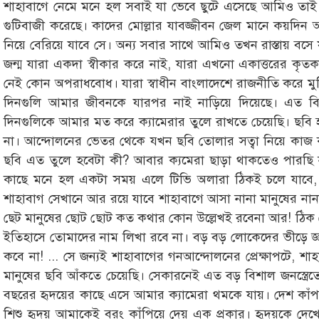
শাহাবাগে নেমে মনে হল সবাই যা ভেবে ছুটে এসেছে আমিও তাই
গুটিবাজী করেছে। কাদের মোল্লার যাবজ্জীবন জেল মানে কয়দিন 
নিয়ে বেরিয়ে যাবে সে। অন্য সবার সাথে আমিও তখন রাস্তায় বস
জন্ম যারা একদা স্বীকার করে নাই, যারা এখনো একাত্তরের কৃতকর্মে
নেই কোন অপরাধবোধ। যারা স্বাধীন বাংলাদেশে রাজনীতি করে মুক্
দিনগুলি আমার জীবনকে যারপর নাই নাড়িয়ে দিয়েছে। এত
দিনগুলিকে আমার মত করে ক্যামেরার তুলে রাখতে চেয়েছি। ছবি 
না। আন্দোলনের ভেতর থেকে যখন ছবি তোলার সত্বা নিয়ে কাজ
ছবি এত তুলে হবেটা কী? আবার ক্যমেরা ছাড়া থাকতেও পারছি ন
কাছে মনে হল একটা সময় এলে টিভি অলারা ঠিকই চলে যাবে, ছু
শাহাবাগ সেখানে আর রয়ে যাবে শাহাবাগে আসা নানা মানুষের নান
ছেট মানুষের ছোট ছোট কত কথার কোন উল্লেখই রবেনা আর! ঠিক 
ইতিহাসে তোমাদের নাম লিখা রবে না। বড় বড় লোকেদের ভীড়ে 
কবে না! ... সে জন্যই শাহাবাগের গনআন্দোলনের প্রেক্ষাপটে, শ
মানুষের ছবি আঁকতে চেয়েছি। সেকারনেই এত বড় বিশাল জনস্ত্র
বছরের হৃদয়ের কাছে এসে আমার ক্যামেরা থমকে যায়। দেশ কাঁ
শিশু হৃদয় আমাকেই বরং কাঁপিয়ে দেয় এক প্রকার। হৃদয়কে দ