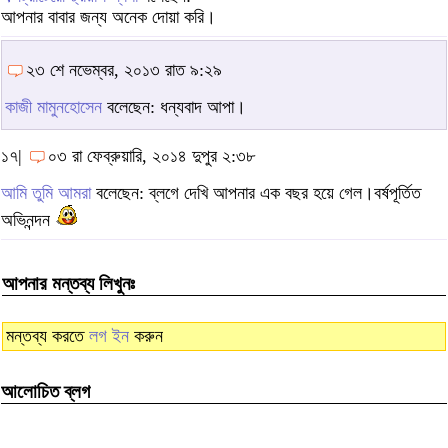
আপনার বাবার জন্য অনেক দোয়া করি।
২৩ শে নভেম্বর, ২০১৩ রাত ৯:২৯
কাজী মামুনহোসেন
বলেছেন: ধন্যবাদ আপা।
১৭|
০৩ রা ফেব্রুয়ারি, ২০১৪ দুপুর ২:৩৮
আমি তুমি আমরা
বলেছেন: ব্লগে দেখি আপনার এক বছর হয়ে গেল।বর্ষপূর্তিত
অভিনন্দন
আপনার মন্তব্য লিখুনঃ
মন্তব্য করতে
লগ ইন
করুন
আলোচিত ব্লগ