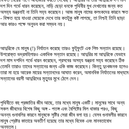
দশ দিন গর্ভে ধারন করেছেন, নাড়ি ছেড়া ধনকে পৃথিবীর মুখ দেখানোর জন্য কত
অসহ্য যন্ত্রনাই না তিনি সহ্য করেছেন। আজ মানুষ নামের কলংকদের কারনে ক্ষত
- বিক্ষত হয়ে যাওয়া মেয়েকে দেখে তার কতটুকু কষ্ট লাগছে, তা নিশ্চই তিনি ছাড়া
আর কারও পক্ষে অনুভব করা সম্ভব নয়।
আদুরিকে যে মানুষ (!) নির্যাতন করেছে তারও ফুটৃফুটে এক শিশু সন্তান রয়েছে।
উপরোক্ত ভদ্রমহিলারও একাধিক সন্তান রয়েছে। আদুরির মা আদুরিকে যেভাবে
দশ মাস দশদিন গর্ভে ধারন করেছেন, প্রসবের অসহ্য যন্ত্রনা সহ্য করেছেন ঠিক
তেমনি তারাও তাদের সন্তানের জন্য একি কাজ করেছেন। কিন্তু দুংখজনক হলেও
তারা মা হয়ে আরেক মায়ের সন্তানদের আঘাত করেন, অমানবিক নির্যাতনের মাধ্যমে
সন্তানের বয়সী আদুরিদের মৃত্যুর মুখে ঠেলে দেন।
পৃথিবীতে বহু প্রজাতির জীব আছে, তার মধ্যে মানুষ একটি। মানুষের সাথে অন্য
সকল জীবদের বিশেষ কিছু অঙ্গ - পতঙ্গ এবং বৈশিষ্টের মিল থাকার পরও, কিছু
অনন্য গুনাবলির কারনে মানুষকে সৃষ্টির সেরা জীব বলা হয়। যেসব গুনাবলীর কারনে
মানুষ শ্রেষ্টর কাতারে অবতীর্ণ হয়েছে তার মধ্যে বিবেক এবং মানবতাবোধ
অন্যতম।