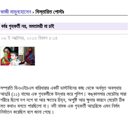
কাজী মামুনহোসেন
› বিস্তারিত পোস্টঃ
বর্বর গৃহকর্তী নয়, মমতাময়ী মা চাই
০৬ ই অক্টোবর, ২০১৩ বিকাল ৫:১৪
সম্প্রতি ডিওএইচএস বারিধারার একটি ডাস্টবিনের কাছ থেকে অর্ধমৃত অবস্থায়
আদুরি (১১) নামের এক গৃহকর্মীকে উদ্ধার করে পুলিশ। কঙ্কালসার মেয়েটার সারা
শরীরে ছিলো দগ দগে ঘা আর ক্ষতের চিহ্ন, অপুষ্টি আর ক্ষুদার কারনে মেয়েটা ঠিক
মত কথাও বলতে পারছিলো না। নদী নামক এক গৃহকর্তী আদুরিকে এমন নির্মম
নির্যাতন করেছিল বলে জানা গেছে।