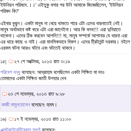
ইউনিয়ন পরিষদে.।।' এইতুকু বলার পর উনি আমাকে জিজ্ঞেছিলেন, 'ইউনিয়ন
পরিষদ কি?'
এইবার বুঝুন। একটা মানুষ না খেয়ে থাকতে পারে এটা এদের ধারনাতেই নেই।
মানুষ অর্থাভাবে কষ্ট করে এটা এরা জানেইনা। আর কি বলব!!! এরা দুনিয়াতে
থাকেনা। এদের ঠিক করবেন আপনি!!! মা, মানুষ সম্পর্কে আপানার যে ধারনা এরা
এর ধারে কাছে ও নাই। এরা মানসিকভাবে বিকল। এদের ট্রিটমেন্ট দরকার। নইলে
এরকম ঘটনা আরও ঘটবে এবং ঘটতেই থাকবে।
১৫|
২৭ শে অক্টোবর, ২০১৩ রাত ৩:১৯
পরিবেশ বন্ধু
বলেছেন: আব্রাহাম বলেছিলেন একটা শিক্ষিত মা দাও
তোমাদের একটা শিক্ষিত জাতী উপহার দেব
২৩ শে নভেম্বর, ২০১৩ রাত ৯:২৮
কাজী মামুনহোসেন
বলেছেন: হুমম।
১৬|
১৭ ই নভেম্বর, ২০১৩ রাত ১১:০০
এক্সট্রাটেরেস্ট্রিয়াল স্বর্ণা
বলেছেন: