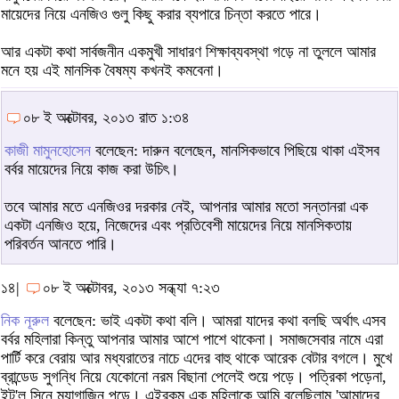
মায়েদের নিয়ে এনজিও গুলু কিছু করার ব্যপারে চিন্তা করতে পারে।
আর একটা কথা সার্বজনীন একমুখী সাধারণ শিক্ষাব্যবস্থা গড়ে না তুললে আমার
মনে হয় এই মানসিক বৈষম্য কখনই কমবেনা।
০৮ ই অক্টোবর, ২০১৩ রাত ১:৩৪
কাজী মামুনহোসেন
বলেছেন: দারুন বলেছেন, মানসিকভাবে পিছিয়ে থাকা এইসব
বর্বর মায়েদের নিয়ে কাজ করা উচিৎ।
তবে আমার মতে এনজিওর দরকার নেই, আপনার আমার মতো সন্তানরা এক
একটা এনজিও হয়ে, নিজেদের এবং প্রতিবেশী মায়েদের নিয়ে মানসিকতায়
পরিবর্তন আনতে পারি।
১৪|
০৮ ই অক্টোবর, ২০১৩ সন্ধ্যা ৭:২৩
নিক নূরুল
বলেছেন: ভাই একটা কথা বলি। আমরা যাদের কথা বলছি অর্থাৎ এসব
বর্বর মহিলারা কিন্তু আপনার আমার আশে পাশে থাকেনা। সমাজসেবার নামে এরা
পার্টি করে বেরায় আর মধ্যরাতের নাচে এদের বাহু থাকে আরেক বেটার বগলে। মুখে
ব্রান্ডেড সুগন্ধি নিয়ে যেকোনো নরম বিছানা পেলেই শুয়ে পড়ে। পত্রিকা পড়েনা,
ইন্ট'ল সিনে ম্যাগাজিন পড়ে। এইরকম এক মহিলাকে আমি বলেছিলাম,'আমাদের