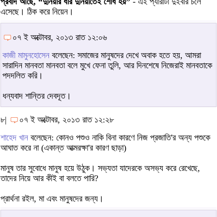
প্রবাদ আছে, “দুনিয়ার ধার দুনিয়াতেই শোধ হয়”
- এই প্যারাটা দুইবার চলে
এসেছে। ঠিক করে নিয়েন।
০৭ ই অক্টোবর, ২০১৩ রাত ১২:০৬
কাজী মামুনহোসেন
বলেছেন: সমাজের মানুষদের দেখে অবাক হতে হয়, আমরা
সারাদিন মানবতা মানবতা বলে মুখে ফেনা তুলি, আর দিনশেষে নিজেরাই মানবতাকে
পদদলিত করি।
ধন্যবাদ শান্তির দেবদূত।
৮|
০৭ ই অক্টোবর, ২০১৩ রাত ১২:২৮
শাহেদ খান
বলেছেন: কোনও পশুও নাকি বিনা কারণে নিজ প্রজাতি'র অন্য পশুকে
আঘাত করে না (একান্ত আত্মরক্ষা'র কারণ ছাড়া)
মানুষ তার সুবোধে মানুষ হয়ে উঠুক। সভ্যতা যাদেরকে অসভ্য করে রেখেছে,
তাদের নিয়ে আর কীই বা বলতে পারি?
প্রার্থনা রইল, মা এবং মানুষদের জন্য।