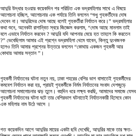
আদুরি উদ্ধার হওয়ার কয়েকদিন পর পরিচিত এক ভদ্রমহিলার সাথে এ বিষয়ে
আলোচনা হচ্ছিল, আলোচনার এক পর্যায়ে তিনি বললেন “শুধু গৃহকর্তীদের দোষ
দেবেন না। আদুরিদের দোষ আছে বলেই গৃহকর্তীরা নির্যাতন করে।” ভদ্রমহিলার
কথা শুনে, অনেকটা রাগান্বিত স্বরে জিজ্ঞেস করলাম, “দোষ আছে মানলাম তাই
বলে এভাবে নির্যাতন করবেন ? আদুরি যদি আপনার মেয়ে হত তাহলে কি করতেন
?” ভেবেছিলাম আমার এই প্রশ্নে ভদ্রমহিলা থেমে যাবেন, কিন্তু দুংখজনক
হলেও তিনি আমার প্রশ্নের উত্তরে বললেন “কোথায় একজন গৃহকমী আর
কোথায় আমার সন্তান ”।
গৃহকর্মী নির্যাতনের ঘটনা নতুন নয়, ঢাকা শহরের বেশির ভাগ বাসাতেই গৃহকর্মীদের
কমবেশ নির্যাতন করা হয়, প্রায়ই গৃহকর্মীকে নির্মম নির্যাতনের সংবাদ দেশজুড়ে
আলোচনা সমালোচনার ঝড় তুলে। বহুদিন ধরে লক্ষ্য করছি, আমাদের সমাজে যেসব
গৃহকর্মী নির্যাতনের ঘটনা ঘটে তার বেশিরভাগ ঘটনাতেই নির্যাতনকারী হিসেবে কোন
এক মহিলার নাম উঠে আসে ।
গত কয়েকদিন আগে আদুরির মায়ের একটা ছবি দেখেছি, আদুরির মাকে তার ক্ষত-
বিক্ষত মেয়ের পাশে আহাজারি করতে দেখেছি। আদুরির মা তার আদুরিকে দশ মাস