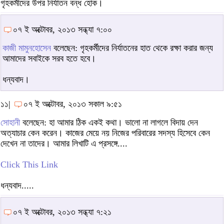
গৃহকর্মীদের উপর নির্যাতন বন্ধ হোক।
০৭ ই অক্টোবর, ২০১৩ সন্ধ্যা ৭:০০
কাজী মামুনহোসেন
বলেছেন: গৃহকর্মীদের নির্যাতনের হাত থেকে রক্ষা করার জন্য
আমাদের সবাইকে সরব হতে হবে।
ধন্যবাদ।
১১|
০৭ ই অক্টোবর, ২০১৩ সকাল ৯:৫১
সোহানী
বলেছেন: হা আমার ঠিক একই কথা। ভালো না লাগলে বিদায় দেন
অত্যাচার কেন করেন। কাজের মেয়ে নয় নিজের পরিবারের সদস্য হিসেবে কেন
দেখেন না তাদের। আমার লিখাটি এ প্রসঙ্গে....
Click This Link
ধন্যবাদ.....
০৭ ই অক্টোবর, ২০১৩ সন্ধ্যা ৭:২১