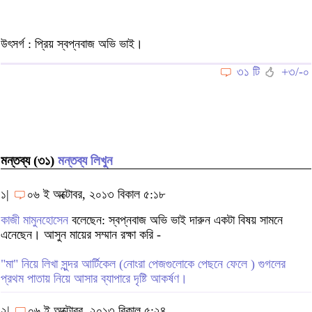
উৎসর্গ : প্রিয় স্বপ্নবাজ অভি ভাই।
৩১ টি
+৩/-০
মন্তব্য (৩১)
মন্তব্য লিখুন
১|
০৬ ই অক্টোবর, ২০১৩ বিকাল ৫:১৮
কাজী মামুনহোসেন
বলেছেন: স্বপ্নবাজ অভি ভাই দারুন একটা বিষয় সামনে
এনেছেন। আসুন মায়ের সম্মান রক্ষা করি -
"মা" নিয়ে লিখা সুন্দর আর্টিকেল (নোংরা পেজগুলোকে পেছনে ফেলে ) গুগলের
প্রথম পাতায় নিয়ে আসার ব্যাপারে দৃষ্টি আকর্ষণ।
২|
০৬ ই অক্টোবর, ২০১৩ বিকাল ৫:২৪