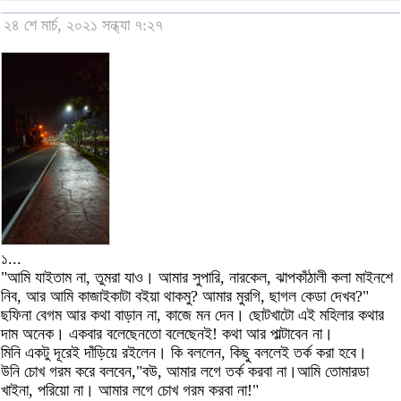
২৪ শে মার্চ, ২০২১ সন্ধ্যা ৭:২৭
১...
"আমি যাইতাম না, তুমরা যাও। আমার সুপারি, নারকেল, ঝাপকাঁঠালী কলা মাইনশে
নিব, আর আমি কাজাইকাটা বইয়া থাকমু? আমার মুরগি, ছাগল কেডা দেখব?"
ছফিনা বেগম আর কথা বাড়ান না, কাজে মন দেন। ছোটখাটো এই মহিলার কথার
দাম অনেক। একবার বলেছেনতো বলেছেনই! কথা আর পাল্টাবেন না।
মিনি একটু দূরেই দাঁড়িয়ে রইলেন। কি বললেন, কিছু বললেই তর্ক করা হবে।
উনি চোখ গরম করে বলবেন,"বউ, আমার লগে তর্ক করবা না।আমি তোমারডা
খাইনা, পরিয়ো না। আমার লগে চোখ গরম করবা না!"