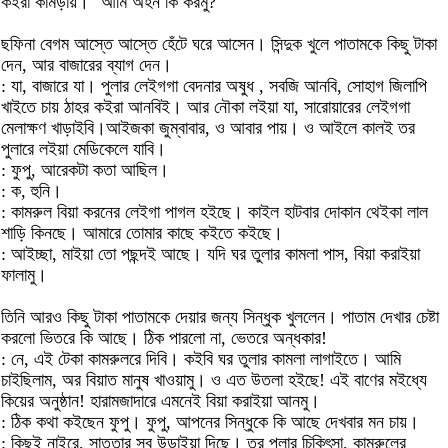
কইরা কামড়ায়।" আমি অহন কি করমু?
ছফিনা বেগম আস্তে আস্তে হেঁটে ঘরে আসেন। সিন্দুক খুলে পাতামকে কিছু টাকা
দেন, আর বাজারের ব্যাগ দেন।
: যা, বাজারে যা। পুলার লেইগগা বেদনার অষুধ , সবজি আনবি, সোহাগ জিলাপি
খাইতে চায় ঠাহর কইরা আনবিই। আর নৌকা লইয়া যা, সারোয়ারের লেইগগা
মেলাক্ষণ খাড়াইবি।আইজকা জুম্বাবার, ও আবার পায়। ও আইলে কালই তর
পুলারে লইয়া মেডিকেলে যাবি।
: ফুপু, আরেকটা কতা আছিল।
: ক, হুনি।
: কামরুল বিয়া করনের লেইগা পাগল হইছে। কাইল হাটবার দোকান থেইকা লাল
শাড়ি কিনছে। আমারে তোমার কাছে কইতে কইছে।
: আইচ্ছা, মাইয়া তো পছন্দই আছে। যদি ঘর তুলার কামলা পাস, বিয়া করাইয়া
ফালামু।
তিনি আরও কিছু টাকা পাতামকে দেয়ার জন্য সিন্ধুক খুললেন। পাতাম দেখার চেষ্টা
করলো ভিতরে কি আছে। ঠিক পারলো না, ভেতরে অন্ধকার!
: নে, এই টেকা কামরুলরে দিবি। কইবি ঘর তুলার কামলা লাগাইতে। আমি
চাইছিলাম, অর বিয়াত মানুষ খাওয়ামু। ও এত উতলা হইছে! এই বাণের মইধ্যে
কিয়ের অনুষ্ঠান! হারামজাদারে এমনেই বিয়া করাইয়া আনমু।
: ঠিক কথা কইছেন ফুপু। ফুপু, আপনের সিন্ধুকে কি আছে দেখবার মন চায়।
: কিছুই নাইরে, সাত্তার সব উড়াইয়া দিছে। তর পুলার চিকিৎসা, কামরুলের