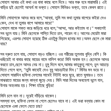
সোহাগ আবার এই কথা ওর বাবা কাছে বলে দিবে। আর শুরু হবে মারামারি। এই
বাড়ির দুই ছেলেই আশ্চর্য মা ভক্ত। সোহাগ মিনিরও ভক্ত, তবে কেবল রাতে।
মিনি সোহাগকে আদর করে বলে,"আব্বা, তুমি সব কথা তুমার বাপেরে কইয়া দেও
কেন, দেখ না তুমার বাপে আমারে মারে!"
সোহাগ মাকে শক্ত করে জড়িয়ে ধরে বলে,"আম্মা, আর কইতাম না।" সকালেই
সব ভুলে যায়। মিনি ছেলেকে শাস্তি দিতে চান, পারেন না। আগের মেয়েটা মারা
গিয়েছে, এরপর সোহাগ হয়েছে ঠিক এতটুকু বিড়াল ছানার মত।অমন ছেলে কে মারা
যায়?
সব দ্রুত চলে যায়, সোহাগ বড়ও হচ্ছিল। ওর শরীরের তুলনায় বুদ্ধি বেশি। কি
গুছিয়েই না বাবার কাছে মায়ের নামে নালিশ করে! মিনি অবাক হন। ছেলেকে আদর
করতে চান,ছেলে আদর নেয় না। চুমু দিলে বলে,আমার কাতুকুতু লাগে; চুল আচড়ে
দিতে গেলে বলে, "তুমি কাহোই দেও বুবু আচড়াইয়া দিব।" মিনির মন ভরে না।
সোহাগ সারাদিন ছফিনা বেগমের সাথেই টইটই করে ঘুরে, রাতে ঘুমায়ও। তবে
মাঝরাতে মায়ের জন্য কান্না জুড়ে দেয়। মিনি সারা দিনের অবহেলা ভুলে যান,
উনার অহংকার হয়। শিক্ষা হইছে বুড়ির!
মিনি চলে যান না। দূরেই দাঁড়িয়ে থাকেন।
সমস্যা হল, ছফিনা বেগম না গেলে ছেলেও যাবে না। এই ভরা বন্যায় কোন মা
ছেলেকে একা ফেলে যেতে চায়?