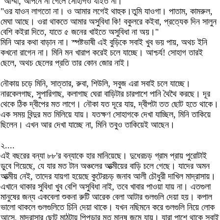
"আম্মা, আপনে না গেলে সোহাগও যাইত না।"
"ওর যাওন লাগতো না। ও আমার লগেই থাহুক।তুমি যাওগা। পাতাম, কামরুল,
মেঘা আছে। ওরা থাকতে আমার অসুবিধা কি! বকুলরে কইবা, প্রত্যেক দিন সালুন
বেশি কইরা দিতে, যাতে ৫ জনের খাইতে অসুবিধা না অয়।"
মিনি আর কথা বাড়ান না। স্পষ্টভাষী এই বুড়িকে সবাই খুব ভয় পায়, অথচ ইনি
কখনো রাগেন না। মিনি মন খারাপ করেই চলে যাচ্ছে। আশ্চর্য! সোহাগ তারই
ছেলে, অথচ ছেলের প্রতি তার কোন জোর নাই।
নৌকায় চড়ে মিনি, সাত্তার, রুবা, শিউলি, সবুজ এরা সবাই চলে যাচ্ছে।
নারকেলগাছ, সুপারিগাছ, কলাগাছ ঘেরা বাড়িটার চারপাশে পানি থৈথৈ করছে। দূর
থেকে ঠিক দ্বীপের মত লাগে। নৌকা যত দূরে যায়, দ্বীপটা তত ছোট হতে থাকে।
এক সময় বিন্দুর মত মিলিয়ে যায়। যতক্ষণ সোহাগকে দেখা যাচ্ছিল, মিনি তাকিয়ে
ছিলেন। এখন আর দেখা যাচ্ছে না, মিনি তবুও তাকিয়েই আছেন।
২....
এই বছরের বন্যা ৮৮'র বন্যাকে হার মানিয়েছে। দুধেরচড় গ্রাম প্রায় পুরোটাই
ডুবে গিয়েছে, যে যার মত টান অঞ্চলের আত্মীয়ের বাড়ি চলে গেছে। যাদের অমন
আত্মীয় নেই, তাদের যায়গা হয়েছে কুটেরচড় জনাব আলী চৌধুরী দাখিল মাদ্রাসায়।
এখানে থাকার সুবিধা খুব বেশি অসুবিধা নাই, তবে খাবার পাওয়া যায় না। এতগুলা
মানুষের জন্য একবেলা শুকনা রুটি আরেক বেলা আটার গুলগুলি দেয়া হয়। কপাল
ভালো থাকলে গুলগুলিতে চিনি দেয়া থাকে। যখন নছিমনে করে গুলগুলি নিয়ে লোক
আসে, মাদ্রাসার ছোট মাঠটায় পিপড়ার মত মানুষ জমে যায়। যারা পাশে থাকে সবাই