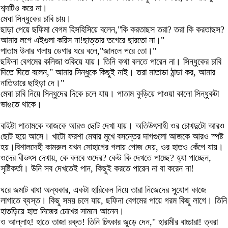
শব্দটিও করে না।
মেঘা সিন্ধুকের চাবি চায়।
ছাড়া পেয়ে ছফিমা বেগম হিসহিসিয়ে বলেন,"কি করতাছস তরা? তরা কি করতাছস?
আমার লগে এইগুলা করিস না!ছাত্তার তগেরে ছারতো না।"
পাতাম উনার গলায় ডেগার ধরে বলে,"জানলে পরে তো।"
ছফিনা বেগমের কলিজা শুকিয়ে যায়। তিনি কথা বলতে পারেন না। সিন্ধুকের চাবি
দিতে দিতে বলেন," আমার সিন্ধুকে কিছুই নাই। তরা মাতাডা ঠান্ডা কর, আমার
নাতিডারে ছাইড়া দে।"
মেঘা চাবি নিয়ে সিন্ধুদের দিকে চলে যায়। পাতাম কুড়িয়ে পাওয়া কালো সিন্ধুকটা
ভাঙতে থাকে।
বাইট্টা পাতামকে আজকে আরও ছোট দেখা যায়। অতিউৎসাহী ওর চোখদুটো আরও
ছোট হয়ে আসে। খাটো ফরশা মেঘার মুখে বসন্তের দাগগুলো আজকে আরও স্পষ্ট
হয়।বিশালদেহী কামরুল যখন সোহাগের গলায় পোজ দেয়, ওর হাতও কেঁপে যায়।
ওদের বীভৎস দেখায়, কে বলবে ওদের? কেউ কি দেখতে পাচ্ছে? হ্যা পাচ্ছেন,
সৃষ্টিকর্তা। উনি সব দেখতেই পান, কিছুই করতে পারেন না বা করেন না!
ঘরে জমাট বাধা অন্ধকার, একটা হারিকেন নিয়ে তারা নিজেদের সুযোগ কাজে
লাগাতে ব্যস্ত। কিছু সময় চলে যায়, ছফিনা বেগমের পায়ে গরম কিছু লাগে। তিনি
হাতড়িয়ে হাত নিজের চোখের সামনে আনেন।
ও আল্লাহ! হাতে তাজা রক্ত! তিনি চিৎকার জুড়ে দেন," হারামীর বাচ্চারা! ত্বরা