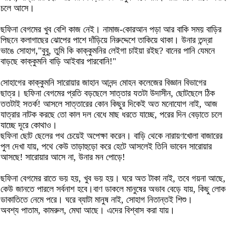
চলে আসে।
ছফিনা বেগমের খুব বেশি কাজ নেই। নামাজ-কোরআন পড়া আর বাকি সময় বাড়ির
পিছনে কলাগাছের ঝোপের পাশে দাঁড়িয়ে নিরুদ্দেশে তাকিয়ে থাকা। উনার তন্দ্রা
ভাঙে সোহাগ,"বুবু, তুমি কি কাক্কুমনির লেইগা চাইয়া রইছ? বানের পানি যেমনে
বাড়ছে কাক্কুমনি বাড়ি আইবার পারবোনি!"
সোহাগের কাক্কুমনি সারোয়ার জাহান আনন্দ মোহন কলেজের বিজ্ঞান বিভাগের
ছাত্র। ছফিনা বেগমের প্রতি বড়ছেলে সাত্তার যতটা উদাসীন, ছোটছেলে ঠিক
ততটাই সতর্ক! আসলে সাত্তারের কোন কিছুর দিকেই অত মনোযোগ নাই, আজ
যাত্রার নাটক করছে তো কাল দল বেধে মাছ ধরতে যাচ্ছে, পরের দিন বেড়াতে চলে
যাচ্ছে দূরে কোথাও।
ছফিনা ছোট ছেলের পথ চেয়েই অপেক্ষা করেন। বাড়ি থেকে নারায়ণখোলা বাজারের
পুল দেখা যায়, পথে কেউ তাড়াহুড়ো করে হেটে আসলেই তিনি ভাবেন সারোয়ার
আসছে! সারোয়ার আসে না, উনার মন পোড়ে!
ছফিনা বেগমের রাতে ভয় হয়, খুব ভয় হয়। ঘরে অত টাকা নাই, তবে গয়না আছে,
কেউ জানতে পারলে সর্বনাশ হবে।বাণ ডাকলে মানুষের অভাব বেড়ে যায়, কিছু লোক
ডাকাতিতে নেমে পরে। ঘরে ব্যাটা মানুষ নাই, সোহাগ নিতান্তই শিশু।
অবশ্য পাতাম, কামরুল, মেঘা আছে। এদের বিশ্বাস করা যায়।