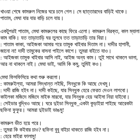
খাওয়া শেষে কামরুল নিজের ঘরে চলে গেল। সে ছাত্তারদের বাড়িই থাকে।
পাতাম, মেঘা যার যার বাড়ি চলে যায়।
একটুপরই পাতাম, মেঘা কামরুলের কাছে ফিরে এলো। কামরুল বিরক্ত, কাল ম্যালা
কাম বাকি। যত তাড়াতাড়ি ঘর তুলবে তত তাড়াতাড়ি তার বিয়া।
: পাতাম কাকা, আইজকা আমার গরে তামুক খাইবার দিতাম না। দাদীর হাপানী,
জানো না! দাদী তামুকের বাসনা পাইলে কাশে। তুমরা বাইতে যাও।
: আইজকা তামুক খাইবার আসি নাই, আইজ অন্য কাম। তুই সাথে থাকলে ভালা,
আর না থাকলে নাই। মেঘা ভাই, আমি কি কমু, তুমিই কও।
মেঘা ফিসফিসিয়ে কথা শুরু করলো।
: কামরুইল্যা, আমরা সিদ্ধান্ত লইছি, সিন্ধুকে কি আছে দেখমু।
: দাদী রাজি হইব না। দাদী কইছে, যার সিন্ধুক হেরে ফেরত দেওন লাগবো।
কাইলকা মজিদে মজিদে মাইক মারবো, যার সিন্ধুক হেয় আইসা নিয়া যাইবো।
: সেইডার বুদ্ধিও আছে। ঘরে দুইডা সিন্ধুক_একটা কুড়াইয়া পাইছে আরেকটা
ছফিনা ফুফুর। আমরা দুইডাই ভাঙমু!
কামরুল ভীত হয়ে পরে।
: তুমরা কি কইবার চাও? ছফিনা বুবু বাইচা থাকতে রাজি হইব না।
: হেরে মাইরা ফালামু!