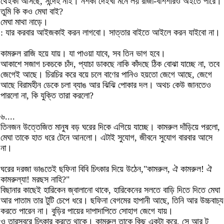
থেইকা আসছে, সন্দেহ নাই। নশকা দেইখা মনে লয় রাজা-বাশশারও অইতে পারে।
তুমি কি কও মেঘা বাই?
মেঘা মাথা নাড়ে।
: যার করবার আইজকাই করন লাগবো। সাত্তার বাইতে আইলে করন যাইবো না।
কামরুল রাজি হয়ে যায়। যা পাওয়া যাবে, সব তিন ভাগ হবে।
আকাশে সজাগ চকচকে চাঁদ, প্যাচা ডাকছে নাকি কাঁদছে ঠিক বোঝা যাচ্ছে না, তবে
জেগেই আছে। চিরচির করে বয়ে চলে বাণের পানিও হয়তো জেগে আছে, জেগে
আছে বিরামহীন ডেকে চলা ব্যাঙ আর ঝিঝি পোকার দল। অথচ কেউ জানতেও
পারলো না, কি যুক্তি তারা করলো?
৬....
তিনজন উত্তেজিত মানুষ বড় ঘরের দিকে এগিয়ে যাচ্ছে। কামরুল দাঁড়িয়ে পরলো,
মেঘা তাকে হাত ধরে টেনে আনলো। এটাই সুযোগ, জীবনে সুযোগ বারবার আসে
না।
ঘরের দরজা ভাঙতেই ছফিনা বিবি চিৎকার দিয়ে উঠেন,"কামরুল, ঐ কামরুল! ঐ
কামরুল্যা! মরছস নাহি?"
বিছানার কাছেই হারিকেন জ্বালানো থাকে, হারিকেনের সলতে বাড়ি দিতে দিতে মেঘা
আর পাতাম তার টুটি চেপে ধরে। ছফিনা বেগমের হাপানী আছে, তিনি আর উচ্চবাচ্য
করতে পারেন না। বুড়ির পায়ের দাপাদাপিতে সোহাগ জেগে যায়।
ও তারস্বরে চিৎকার করতে থাকে। কামরুল তাকে কিছু একটা করে, সে আর টু