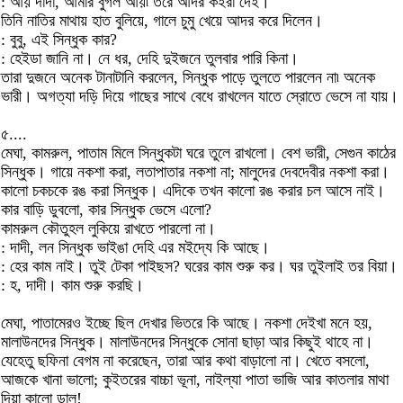
: আয় দাদা, আমার বুগল আয়৷ তরে আদর কইরা দেই।
তিনি নাতির মাথায় হাত বুলিয়ে, গালে চুমু খেয়ে আদর করে দিলেন।
: বুবু, এই সিন্ধুক কার?
: হেইডা জানি না। নে ধর, দেহি দুইজনে তুলবার পারি কিনা।
তারা দুজনে অনেক টানাটানি করলেন, সিন্ধুক পাড়ে তুলতে পারলেন না৷ অনেক
ভারী। অগত্যা দড়ি দিয়ে গাছের সাথে বেধে রাখলেন যাতে স্রোতে ভেসে না যায়।
৫....
মেঘা, কামরুল, পাতাম মিলে সিন্ধুকটা ঘরে তুলে রাখলো। বেশ ভারী, সেগুন কাঠের
সিন্ধুক। গায়ে নকশা করা, লতাপাতার নকশা না; মালুদের দেবদেবীর নকশা করা।
কালো চকচকে রঙ করা সিন্ধুক। এদিকে তখন কালো রঙ করার চল আসে নাই।
কার বাড়ি ডুবলো, কার সিন্ধুক ভেসে এলো?
কামরুল কৌতুহল লুকিয়ে রাখতে পারলো না।
: দাদী, লন সিন্ধুক ভাইঙা দেহি এর মইদ্যে কি আছে।
: হের কাম নাই। তুই টেকা পাইছস? ঘরের কাম শুরু কর। ঘর তুইলাই তর বিয়া।
: হ, দাদী। কাম শুরু করছি।
মেঘা, পাতামেরও ইচ্ছে ছিল দেখার ভিতরে কি আছে। নকশা দেইখা মনে হয়,
মালাউনদের সিন্ধুক। মালাউনদের সিন্ধুকে সোনা ছাড়া আর কিছুই থাহে না।
যেহেতু ছফিনা বেগম না করেছেন, তারা আর কথা বাড়ালো না। খেতে বসলো,
আজকে খানা ভালো; কুইতরের বাচ্চা ভূনা, নাইল্যা পাতা ভাজি আর কাতলার মাথা
দিয়া কালো ডাল!