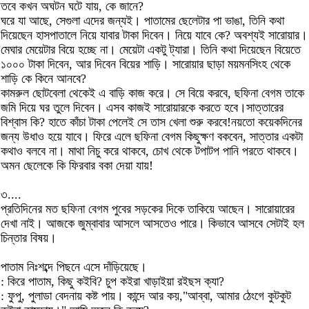
তবে কখন অঘটন ঘটে যায়, কে জানে?
ঘরে যা আছে, সেগুলা এদের জন্যই। পাতামের ছেলেটার পা ভাঙা, তিনি কথা
দিয়েছেন হাসপাতালে নিয়ে যাবার টাকা দিবেন। নিয়ে যাবে কে? অবশ্যই সারোয়ার।
মেঘার মেয়েটার বিয়ে হচ্ছে না। মেয়েটা একটু ট্যারা। তিনি কথা দিয়েছেন বিয়েতে
১০০০ টাকা দিবেন, আর দিবেন বিয়ের শাড়ি। সারোয়ার ছাড়া ময়মনসিংহ থেকে
শাড়ি কে কিনে আনবে?
কামরুল ছোটবেলা থেকেই এ বাড়ি কাজ করে। সে বিয়ে করবে, ছফিনা বেগম তাকে
জমি দিয়ে ঘর তুলে দিবেন। এসব কাজই সারোয়ারকে করতে হবে।সাত্তারের
বিশ্বাস কি? হাতে কাঁচা টাকা পেলেই সে তাস খেলা শুরু করবে!নয়তো কয়েকদিনের
জন্য উধাও হয়ে যাবে। ফিরে এলে ছফিনা বেগম কিছুক্ষণ বকবেন, সাত্তার একটা
কথাও বলবে না। মাথা নিচু করে থাকবে, চোখ থেকে টপাটপ পানি পরতে থাকবে।
অমন ছেলেকে কি ফিরবার বকা দেয়া যায়!
৩....
প্রতিদিনের মত ছফিনা বেগম পুবের সড়কের দিকে তাকিয়ে আছেন। সারোয়ারের
দেখা নাই। আজকে জুম্বাবার আসলে আসতেও পারে। কিভাবে আসবে সেটাই হল
চিন্তার বিষয়।
পাতাম নিঃশব্দে পিছনে এসে দাঁড়িয়েছে।
: কিরে পাতাম, কিছু কইবি? চুপ কইরা খাড়াইয়া রইছস ক্যা?
: ফুপু, পুলাডা বেদনায় কষ্ট পায়। কান্দে আর কয়,"আব্বা, আমার ঠেংগে কুটকুট