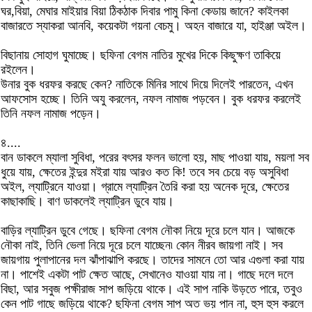
ঘর,বিয়া, মেঘার মাইয়ার বিয়া ঠিকঠাক দিবার পামু কিনা কেডায় জানে? কাইলকা
বাজারতে স্যাকরা আনবি, কয়েকটা গয়না বেচমু। অহন বাজারে যা, হাইঞ্জা অইল।
বিছানায় সোহাগ ঘুমাচ্ছে। ছফিনা বেগম নাতির মুখের দিকে কিছুক্ষণ তাকিয়ে
রইলেন।
উনার বুক ধরফর করছে কেন? নাতিকে মিনির সাথে দিয়ে দিলেই পারতেন, এখন
আফসোস হচ্ছে। তিনি অযু করলেন, নফল নামাজ পড়বেন। বুক ধরফর করলেই
তিনি নফল নামাজ পড়েন।
৪....
বান ডাকলে ম্যালা সুবিধা, পরের বৎসর ফলন ভালো হয়, মাছ পাওয়া যায়, ময়লা সব
ধুয়ে যায়, ক্ষেতের ইন্দুর মইরা যায় আরও কত কি! তবে সব চেয়ে বড় অসুবিধা
অইল, ল্যাট্রিনে যাওয়া। গ্রামে ল্যাট্রিন তৈরি করা হয় অনেক দূরে, ক্ষেতের
কাছাকাছি। বাণ ডাকলেই ল্যাট্রিন ডুবে যায়।
বাড়ির ল্যাট্রিন ডুবে গেছে। ছফিনা বেগম নৌকা নিয়ে দূরে চলে যান। আজকে
নৌকা নাই, তিনি ভেলা নিয়ে দূরে চলে যাচ্ছেন৷ কোন নীরব জায়গা নাই। সব
জায়গায় পুলাপানের দল ঝাঁপাঝাপি করছে। তাদের সামনে তো আর এগুলা করা যায়
না। পাশেই একটা পাট ক্ষেত আছে, সেখানেও যাওয়া যায় না। গাছে দলে দলে
বিছা, আর সবুজ পক্ষীরাজ সাপ জড়িয়ে থাকে। এই সাপ নাকি উড়তে পারে, তবুও
কেন পাট গাছে জড়িয়ে থাকে? ছফিনা বেগম সাপ অত ভয় পান না, হুস হুস করলে