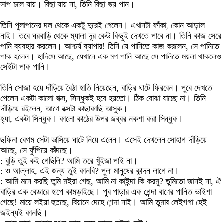
সাপ চলে যায়। বিছা যায় না, তিনি বিছা ভয় পান।
তিনি পুলাপানের দল থেকে একটু দুরেই গেলেন। এখানটা ফাঁকা, কোন আড়াল
নাই। তবে ঘরবাড়ি থেকে ম্যালা দূর কেউ কিছুই দেখতে পাবে না। তিনি কাজ সেরে
পানি ব্যবহার করলেন। আশ্চর্য ব্যাপার! তিনি যে পানিতে কাজ করলেন, সে পানিতে
পাক হলেন। হাদিসে আছে, যেখানে এক মণ পানি আছে সে পানিতে ময়লা থাকলেও
সেইটা পাক পানি।
তিনি সোজা হয়ে দাঁড়িয়ে বৈঠা হাতি নিয়েছেন, বাড়ির ঘাটে ফিরবেন। পুবে দেখতে
পেলেন একটা কালো বাক্স, সিন্ধুকই হবে হয়তো। ঠিক বোঝা যাচ্ছে না। তিনি
দাঁড়িয়ে রইলেন, আগে বক্সটা কাছাকাছি আসুক।
হ্যা, একটা সিন্ধুক। কালো কাঠের উপর জব্বর নকশা করা সিন্ধুক।
ছফিনা বেগম সেটা ভাসিয়ে ঘাটে নিয়ে এলেন। এসেই দেখলেন সোহাগ দাঁড়িয়ে
আছে, সে ফুঁপিয়ে কাঁদছে।
: বুড়ি তুই কই গেছিলি? আমি তরে খুঁইজা পাই না।
: ও আল্লাহ, এই জন্য তুই কানবি? পুলা মানুষের কান্দন লাগে না।
: আমি মনে করছি তুমি মইরা গেছ, আমি না কাইন্দা কি করমু? তুমিতো জানই না, ঐ
বাড়ির এক বেডারে হাপে কামড়াইছে। পুব পাড়ার এক গেন্দা বাণের পানিত ভাইশা
গেছে! মায়ে লইয়া হুতছে, বিয়ানে দেহে গেন্দা নাই। আমি তুমার লেইগগা হেই
জইন্যই কানছি।