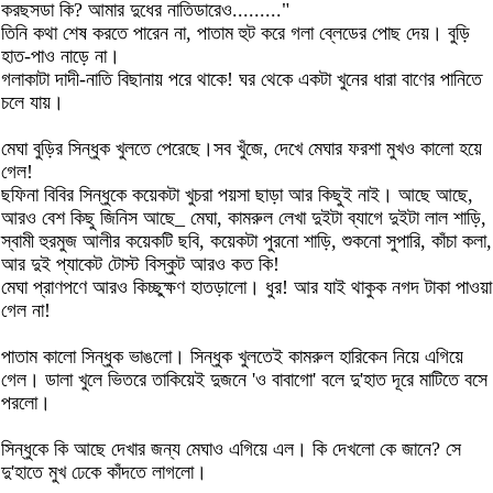
করছসডা কি? আমার দুধের নাতিডারেও........."
তিনি কথা শেষ করতে পারেন না, পাতাম হুট করে গলা ব্লেডের পোছ দেয়। বুড়ি
হাত-পাও নাড়ে না।
গলাকাটা দাদী-নাতি বিছানায় পরে থাকে! ঘর থেকে একটা খুনের ধারা বাণের পানিতে
চলে যায়।
মেঘা বুড়ির সিন্ধুক খুলতে পেরেছে।সব খুঁজে, দেখে মেঘার ফরশা মুখও কালো হয়ে
গেল!
ছফিনা বিবির সিন্ধুকে কয়েকটা খুচরা পয়সা ছাড়া আর কিছুই নাই। আছে আছে,
আরও বেশ কিছু জিনিস আছে_ মেঘা, কামরুল লেখা দুইটা ব্যাগে দুইটা লাল শাড়ি,
স্বামী হুরমুজ আলীর কয়েকটি ছবি, কয়েকটা পুরনো শাড়ি, শুকনো সুপারি, কাঁচা কলা,
আর দুই প্যাকেট টোস্ট বিস্কুট আরও কত কি!
মেঘা প্রাণপণে আরও কিচ্ছুক্ষণ হাতড়ালো। ধুর! আর যাই থাকুক নগদ টাকা পাওয়া
গেল না!
পাতাম কালো সিন্ধুক ভাঙলো। সিন্ধুক খুলতেই কামরুল হারিকেন নিয়ে এগিয়ে
গেল। ডালা খুলে ভিতরে তাকিয়েই দুজনে 'ও বাবাগো' বলে দু'হাত দূরে মাটিতে বসে
পরলো।
সিন্ধুকে কি আছে দেখার জন্য মেঘাও এগিয়ে এল। কি দেখলো কে জানে? সে
দু'হাতে মুখ ঢেকে কাঁদতে লাগলো।