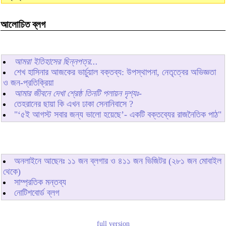
আলোচিত ব্লগ
আমরা ইতিহাসের ছিন্নপত্র...
শেখ হাসিনার আজকের ভার্চুয়াল বক্তব্য: উপস্থাপনা, নেতৃত্বের অভিজ্ঞতা
ও জন-প্রতিক্রিয়া
আমার জীবনে দেখা শ্রেষ্ঠ তিনটি পলায়ন দৃশ্যঃ-
তেহরানের ছায়া কি এখন ঢাকা সেনানিবাসে ?
"‘৫ই আগস্ট সবার জন্য ভালো হয়েছে’- একটি বক্তব্যের রাজনৈতিক পাঠ"
অনলাইনে আছেনঃ
১১
জন ব্লগার ও
৪১১
জন ভিজিটর (২৮১ জন মোবাইল
থেকে)
সাম্প্রতিক মন্তব্য
নোটিশবোর্ড ব্লগ
full version