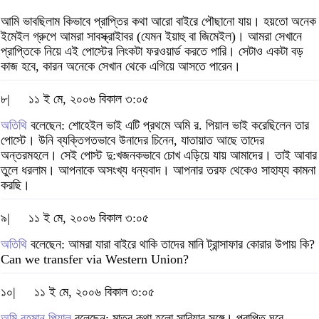
আমি ভাবছিলাম কিভাবে প্রাপ্তির কথা আরো বাইরে পৌছানো যায়। হয়তো অনেক
ইমেইল গ্রুপে আমরা সাবস্ক্রাইাবর (যেমন ইয়াহু বা জিমেইল)। আমরা সেখানে
প্রাপ্তিকে নিয়ে এই পোস্টের লিংকটা ফরওয়ার্ড করতে পারি। সেটাও একটা বড়
কাজ হবে, কারন অনেকে সেখান থেকে এগিয়ে আসতে পারেন।
৮|
১১ ই মে, ২০০৬ বিকাল ৩:০৫
অতিথি
বলেছেন: শোহেইল ভাই এটি প্রথমে অমি র. পিয়াল ভাই করেছিলেন তার
পোস্টে। উনি ব্যক্তিগতভাবে উনাদের চিনেন, যাতায়াত আছে তাদের
অন্তরমহলে। সেই পোস্ট দু:খজনকভাবে চোখ এড়িয়ে যায় আমাদের। তাই আবার
তুলে ধরলাম। আপনাকে অসংখ্য ধন্যবাদ। আপনার তরফ থেকেও সাহায্য কামনা
করছি।
৯|
১১ ই মে, ২০০৬ বিকাল ৩:০৫
অতিথি
বলেছেন: আমরা যারা বাইরে থাকি তাদের মানি ট্রান্সাফার কোরার উপায় কি?
Can we transfer via Western Union?
১০|
১১ ই মে, ২০০৬ বিকাল ৩:০৫
অমি রহমান পিয়াল
বলেছেন: মাত্র কথা হলো সারিয়ার সঙ্গে। প্রাপ্তি ঘরে