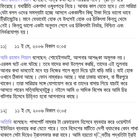
ফিরেছে। যথারীতি একগাদা ওষুধপত্র নিয়ে। আবার কাল যেতে হবে। তো সারিয়া
যেটা বলল ওদের সমস্যাটা হচ্ছে আসলে এককালীন কিছু টাকা দিয়ে ভালো ভাবে
ট্রিটমেন্টের। মানে যেভাবেই হোক যে উৎসেই হোক ওর চিকিৎসা কিন্তু থেমে
নেই। কিন্তু ভালো একটা অনুদান পেলে ওর চিকিৎসটা নির্ভার, নিশ্চিত এবং
নির্ভরযোগ্য হয়।
১১|
১১ ই মে, ২০০৬ বিকাল ৩:০৫
অমি রহমান পিয়াল
বলেছেন: শোহেইলভাই, আপনার আশঙ্কা অমূলক নয়।
এরকম ঘটে এবং ঘটছে। তবে যাদের কথা উল্লেখ করছি, তাদের এই তুলনায়
আনার কথা ভাবতেই মনে হয় নিজের গালে জুতা দিয়ে দুটা বাড়ি মারি। যাই হোক
ওখানে ঠিকানা আছে। ফোন নাম্বারও আছে। যারা ঢাকায় থাকেন, বা মীরপুরে
থাকেন। তারা সারিয়ার সঙ্গে যোগাযোগ করে বা তাদের বাসায় গিয়ে যাচাই করে
আসতে পারেন সত্যিমিথ্যেটুকু। নইলে আমি ও সাদিক বিশেষ করে আমি চির
বাটপার হিসেবে চিহ্নিত হবো আপনাদের কাছে।
১২|
১১ ই মে, ২০০৬ বিকাল ৩:০৫
অতিথি
বলেছেন: পাসপোর্ট নাম্বার টা রেফারেনস হিসেবে ব্যবহার করে ওয়েস্টার্ন
ইউনিয়ন ব্যবহার করা যেতে পারে। তবে বিদেশের মাটিতে দেশী ব্যাংকের কোন শাখা
থাকলে সেটা দিয়েও ট্রানসফার করা যাবে। আমি হয়তো দ্্বিতীয় পদ্ধতিটা ট্রাই