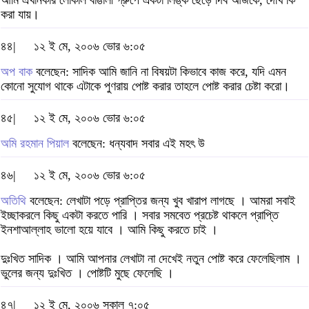
আমি এখানকার লোকাল বাঙালী গ্রুপে একটা লিঙ্ক ছেড়ে দিব আজকে, দেখি কি
করা যায়।
৪৪|
১২ ই মে, ২০০৬ ভোর ৬:০৫
অপ বাক
বলেছেন: সাদিক আমি জানি না বিষয়টা কিভাবে কাজ করে, যদি এমন
কোনো সুযোগ থাকে এটাকে পুণরায় পোষ্ট করার তাহলে পোষ্ট করার চেষ্টা করো।
৪৫|
১২ ই মে, ২০০৬ ভোর ৬:০৫
অমি রহমান পিয়াল
বলেছেন: ধন্যবাদ সবার এই মহৎ উ
৪৬|
১২ ই মে, ২০০৬ ভোর ৬:০৫
অতিথি
বলেছেন: লেখাটা পড়ে প্রাপ্তির জন্য খুব খারাপ লাগছে । আমরা সবাই
ইচ্ছাকরলে কিছু একটা করতে পারি । সবার সমবেত প্রচেষ্ট থাকলে প্রাপ্তি
ইনশাআল্লাহ ভালো হয়ে যাবে । আমি কিছু করতে চাই ।
দুঃখিত সাদিক । আমি আপনার লেখাটা না দেখেই নতুন পোষ্ট করে ফেলেছিলাম ।
ভুলের জন্য দুঃখিত । পোষ্টটি মুছে ফেলেছি ।
৪৭|
১২ ই মে, ২০০৬ সকাল ৭:০৫