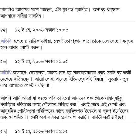
আপনিও আমাদের সাথে আছেন, এটা খুব বড় প্রাপ্তি। অসংখ্য ধন্যবাদ
আপনাকে সারিয়া তাসনিম।
৫৫|
১২ ই মে, ২০০৬ সকাল ১০:০৫
অতিথি
বলেছেন: সাদিক ভাইয়া, লেখাটাতো প্রথম পাতা থেকে চলে গেছে।সম্ভব
হলে আবার পোস্ট করুন।
৫৬|
১২ ই মে, ২০০৬ সকাল ১১:০৫
অতিথি
বলেছেন: মেঘকন্যা, আমার মনে হয় সামহোয়্যারের প্রায় সবাই ব্যাপারটি
দেখেছে ইতিমধ্যে। আরো পোস্ট এসেছে ইতিমধ্যে এই বিষয়ে। সুতরাং নতুন
করে আপাতত পোস্ট করছি না।
আপনি আমি আরো যা করতে পারি তা হলো আমাদের পক্ষ থেকে সাহায্যটুকু
প্রাপ্তির পরিবারের কাছে পৌছানো নিশ্চিত করা। একই সাথে এই পোস্ট এবং
আনুষঙ্গিক পোস্টগুলো পরিচিতদের কাছে ব্যক্তিগত ইমেইল বা গ্রুপ ইমেইলের
মাধ্যমে পাঠানো। সেটা বেশ কার্যকর হবে আশা করছি। বাকিটা স্রষ্টার ইচ্ছা।
৫৭|
১২ ই মে, ২০০৬ সকাল ১১:০৫