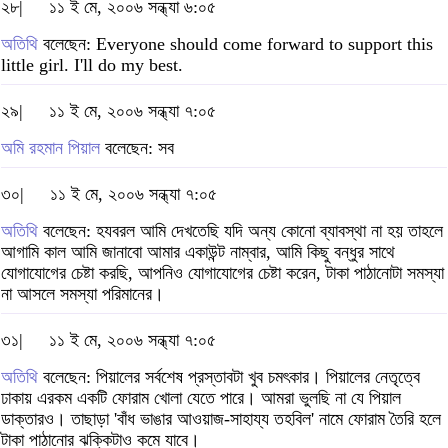
২৮|
১১ ই মে, ২০০৬ সন্ধ্যা ৬:০৫
অতিথি
বলেছেন: Everyone should come forward to support this
little girl. I'll do my best.
২৯|
১১ ই মে, ২০০৬ সন্ধ্যা ৭:০৫
অমি রহমান পিয়াল
বলেছেন: সব
৩০|
১১ ই মে, ২০০৬ সন্ধ্যা ৭:০৫
অতিথি
বলেছেন: হযবরল আমি দেখতেছি যদি অন্য কোনো ব্যাবস্থা না হয় তাহলে
আগামি কাল আমি জানাবো আমার একাউন্ট নাম্বার, আমি কিছু বন্ধুর সাথে
যোগাযোগের চেষ্টা করছি, আপনিও যোগাযোগের চেষ্টা করেন, টাকা পাঠানোটা সমস্যা
না আসলে সমস্যা পরিমানের।
৩১|
১১ ই মে, ২০০৬ সন্ধ্যা ৭:০৫
অতিথি
বলেছেন: পিয়ালের সর্বশেষ প্রস্তাবটা খুব চমৎকার। পিয়ালের নেতৃত্বে
ঢাকায় এরকম একটি ফোরাম খোলা যেতে পারে। আমরা ভুলছি না যে পিয়াল
ডাক্তারও। তাছাড়া 'বাঁধ ভাঙার আওয়াজ-সাহায্য তহবিল' নামে ফোরাম তৈরি হলে
টাকা পাঠানোর ঝক্কিটাও কমে যাবে।