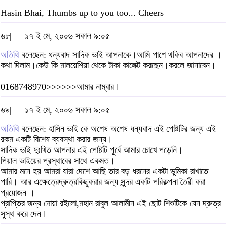
Hasin Bhai, Thumbs up to you too... Cheers
৬৮|
১৭ ই মে, ২০০৬ সকাল ৯:০৫
অতিথি
বলেছেন: ধন্যবাদ সাদিক ভাই আপনাকে।আমি পাশে থকিব আপনাদের ।
কথা দিলাম।কেউ কি মালয়েশিয়া থেকে টাকা কালেক্ট করছেন।করলে জানাবেন।
0168748970>>>>>>আমার নাম্বার।
৬৯|
১৭ ই মে, ২০০৬ সকাল ৯:০৫
অতিথি
বলেছেন: হাসিন ভাই কে অশেষ অশেষ ধন্যবাদ এই পোষ্টটির জন্য এই
রকম একটি বিশেষ ব্যবস্থা করার জন্য।
সাদিক ভাই দুঃখিত আপনার এই পোষ্টটি পূর্বে আমার চোখে পড়েনি।
পিয়াল ভাইয়ের প্রস্থাবের সাথে একমত।
আমার মনে হয় আমরা যারা দেশে আছি তার বড় ধরনের একটা ভুমিকা রাখাতে
পারি। আর এক্ষেত্রেদ্রুত্রকিছুকরার জন্য সুন্দর একটি পরিকল্পনা তৈরী করা
প্রয়োজন ।
প্রাপ্তির জন্য দোয়া রইলো,মহান রাবুল আলামীন এই ছোট শিশুটিকে যেন দ্রুত্র
সুস্থ করে দেন।