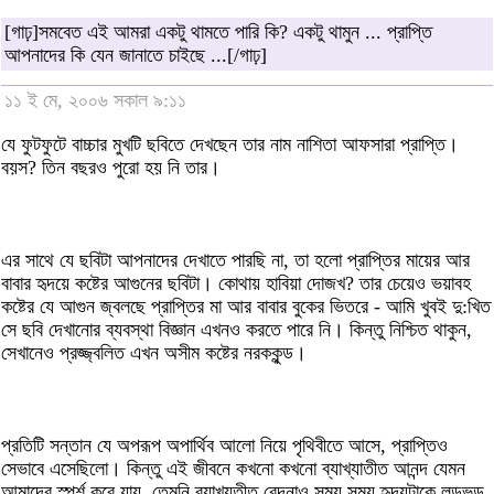
[গাঢ়]সমবেত এই আমরা একটু থামতে পারি কি? একটু থামুন ... প্রাপ্তি
আপনাদের কি যেন জানাতে চাইছে ...[/গাঢ়]
১১ ই মে, ২০০৬ সকাল ৯:১১
যে ফুটফুটে বাচ্চার মুখটি ছবিতে দেখছেন তার নাম নাশিতা আফসারা প্রাপ্তি।
বয়স? তিন বছরও পুরো হয় নি তার।
এর সাথে যে ছবিটা আপনাদের দেখাতে পারছি না, তা হলো প্রাপ্তির মায়ের আর
বাবার হৃদয়ে কষ্টের আগুনের ছবিটা। কোথায় হাবিয়া দোজখ? তার চেয়েও ভয়াবহ
কষ্টের যে আগুন জ্বলছে প্রাপ্তির মা আর বাবার বুকের ভিতরে - আমি খুবই দু:খিত
সে ছবি দেখানোর ব্যবস্থা বিজ্ঞান এখনও করতে পারে নি। কিন্তু নিশ্চিত থাকুন,
সেখানেও প্রজ্জ্বলিত এখন অসীম কষ্টের নরককুন্ড।
প্রতিটি সন্তান যে অপরূপ অপার্থিব আলো নিয়ে পৃথিবীতে আসে, প্রাপ্তিও
সেভাবে এসেছিলো। কিন্তু এই জীবনে কখনো কখনো ব্যাখ্যাতীত আনন্দ যেমন
আমাদের স্পর্শ করে যায়, তেমনি ব্যাখ্যতীত বেদনাও সময় সময় হৃদয়টাকে লন্ডভন্ড