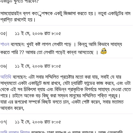
একাউন্ট খুলতে পারবেন?
সামহোয়ারইন ব্লগ কতর্ৃপক্ষকে একটু জিজ্ঞাসা করতে হয়। নতুবা একাউন্টের নাম
প্রাপ্তি রাখলেই হয়।
৩৫|
১১ ই মে, ২০০৬ রাত ৮:০৫
শাওন
বলেছেন: খুবই কষ্ট লাগল লেখাটা পড়ে । কিন্তু আমি কিভাবে সাহায্য
করতে পারি ?? আমার তো লেখাটা পড়েই কান্না আসতেছে ।
৩৬|
১১ ই মে, ২০০৬ রাত ৮:০৫
অতিথি
বলেছেন: এটা সবার সম্মিলিত প্রচেষ্টার মতো করা যায়, সবাই যে যার
সাধ্যমতো একটা একাউন্টে জমা রাখবে, যেটা চ্যারিটি ফান্ডের কাজ করবে, এবং ওটা
থেকে এই সব চিকিৎসা ব্যায় এবং বিভিন্ন প্রাকৃতিক বিপর্যয়ে সাহায্য দেওয়া যেতে
পারে। চাইলে অনেক বড় কিছু করা সম্ভব মানুষের সম্মিলিত শক্তি প্রচুর।
যারা এর রূপরেখা সম্পর্কে কিছউ বলতে চান, একটা পোষ্ট করেন, সবার মতামত
আহবান করেন,
৩৭|
১১ ই মে, ২০০৬ রাত ৮:০৫
অমি রহমান পিয়াল
বলেছেন: ঢাকা ব্যাঙ্ক ও ব্র্যাক ব্যাংকে। আজ (অলরেডি