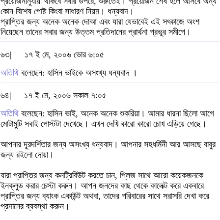
প্রয়োজনানুযায়ী থাকবে সবার উপরে, শুরুতেই। প্রয়োজন শেষ হলে আসবে অন্য
কোন বিশেষ পোষ্ট কিংবা সাধারণ নিয়ম। ধন্যবাদ।
প্রাপ্তির জন্য অনেক অনেক দোআ এবং যারা যেভাবেই এই সৎকাজে অংশ
নিয়েছেন তাদের সবার জন্য উত্তম প্রতিদানের প্রার্থনা প্রভূর সমীপে।
৬৩|
১৭ ই মে, ২০০৬ ভোর ৬:০৫
অতিথি
বলেছেন: হাসিন ভাইকে অসংখ্য ধন্যবাদ ।
৬৪|
১৭ ই মে, ২০০৬ সকাল ৭:০৫
অতিথি
বলেছেন: হাসিন ভাই, অনেক অনেক শুকরিয়া। আমার ধারনা ছিলো আগে
মোটামুটি সবাই পোস্টটা দেখেছে। এখন দেখি কারো কারো চোখ এড়িয়ে গেছে।
আপনার দূরদর্শিতার জন্য অসংখ্য ধন্যবাদ। আপনার সহধর্মিনী আর আসছে বাবুর
জন্য রইলো দোয়া।
যারা প্রাপ্তির জন্য কনট্রিবিউট করতে চান, প্লিজ সাথে আরো কয়েকজনকে
ইনক্লুড করার চেস্টা করুন। আপন জনদের কাছ থেকে কালেক্ট করে একবারে
প্রাপ্তির জন্য ব্যাংক একাউন্ট অথবা, তাদের পরিবারের সাথে সরাসরি দেখা করে
প্রদানের ব্যবস্থা করুন।