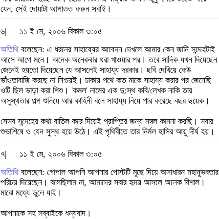
যেন, সেই দোয়াটা আপাতত করুন সবাই।
৬|
১১ ই মে, ২০০৬ বিকাল ৩:০৫
অতিথি
বলেছেন: এ ধরনের সাহায্যের আবেদন দেখলে আমার কেন জানি সন্দেহটাই
আসে আগে মনে। অনেক অনেকবার ধরা খাওয়ার পর। তবে সাদিক যখন দিয়েছেন
জেনেই হয়তো দিয়েছেন যে আসলেই সাহায্য দরকার। ছবি দেখিয়ে কেউ
ভাঁওতাবাজি করছে না নিশ্চয়ই। ঢাকায় পথে কত মাকে সাহায্য করার পর জেনেছি
ওটি ছিল ভাড়া করা শিশু। 'কমল' নামের এক দু:স্থ কবি/লেখক নাকি তার
অসুস্থতার গল্প শুনিয়ে আর কাহিনী বলে সাহায্য নিয়ে পার করেছে বছর ছয়েক।
সেসব সন্দেহের কথা বাতিল করে দিয়েই প্রাপ্তির জন্য মঙ্গল কামনা করছি। সবার
শুভাশিষে ও যেন সুস্থ হয়ে উঠে। এই পৃথিবীতে তার নির্মল হাসির আয়ু দীর্ঘ হয়।
৭|
১১ ই মে, ২০০৬ বিকাল ৩:০৫
অতিথি
বলেছেন: গোপাল আপনি আপনার পোস্টটি মুছে দিয়ে অসাধারন মহানুভবতার
পরিচয় দিয়েছেন। বলেছিলাম না, আমাদের সবার হৃদয় আসলে অনেক বিশাল।
মাঝে মধ্যে ভুলে যাই।
আপনাকে সহ সব্বাইকে ধন্যবাদ।