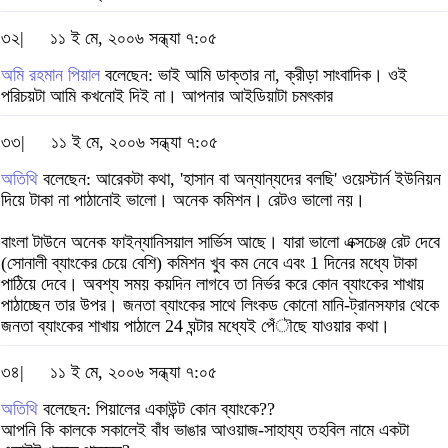
৩২|
১১ ই মে, ২০০৬ সন্ধ্যা ৭:০৫
অমি রহমান পিয়াল
বলেছেন: ভাই আমি ডাক্তার না, ক্রীড়া সাংবাদিক। ওই
পরিচয়টা আমি কখনোই দিই না। আপনার আইডিয়াটা চমৎকার
৩৩|
১১ ই মে, ২০০৬ সন্ধ্যা ৭:০৫
অতিথি
বলেছেন: আরেকটা কথা, 'হাসান বা অন্যান্যদের বলছি' ওয়েস্টার্ন ইউনিয়ন
দিয়ে টাকা না পাঠানোই ভালো। অনেক কমিশন। রেটও ভালো নয়।
বাংলা টাউনে অনেক ফাইন্যানিসয়াল সার্ভিস আছে। যারা ভালো এক্সচেঞ্জ রেট দেবে
(সোনালী ব্যাংকের চেয়ে বেশি) কমিশন খুব কম নেবে এবং 1 দিনের মধ্যে টাকা
পাঠিয়ে দেবে। অবশ্য সময় কয়দিন লাগবে তা নির্ভর করে কোন ব্যাংকের শাখায়
পাঠাচ্ছেন তার উপর। জনতা ব্যাংকের সাথে লিংকড কোনো মানি-ট্রানসফার থেকে
জনতা ব্যাংকের শাখায় পাঠালে 24 ঘন্টার মধ্যেই পেঁৗছে যাওয়ার কথা।
৩৪|
১১ ই মে, ২০০৬ সন্ধ্যা ৭:০৫
অতিথি
বলেছেন: পিয়ালের একাউন্ট কোন ব্যাংকে??
আপনি কি কালকে সকালেই বাঁধ ভাঙার আওয়াজ-সাহায্য তহবিল নামে একটা