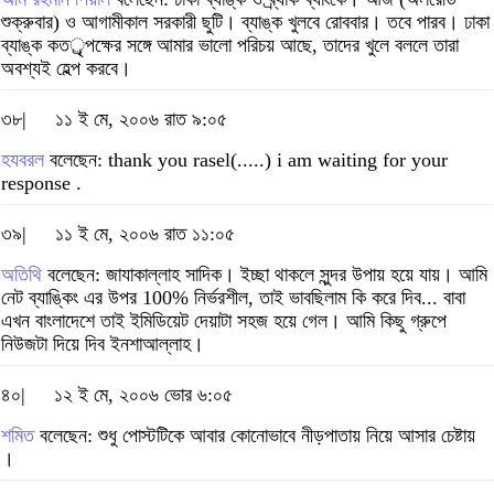
শুক্রুবার) ও আগামীকাল সরকারী ছুটি। ব্যাঙ্ক খুলবে রোববার। তবে পারব। ঢাকা
ব্যাঙ্ক কতর্ৃপক্ষের সঙ্গে আমার ভালো পরিচয় আছে, তাদের খুলে বললে তারা
অবশ্যই হেল্প করবে।
৩৮|
১১ ই মে, ২০০৬ রাত ৯:০৫
হযবরল
বলেছেন: thank you rasel(.....) i am waiting for your
response .
৩৯|
১১ ই মে, ২০০৬ রাত ১১:০৫
অতিথি
বলেছেন: জাযাকাল্লাহ সাদিক। ইচ্ছা থাকলে সুন্দর উপায় হয়ে যায়। আমি
নেট ব্যাঙ্কিং এর উপর 100% নির্ভরশীল, তাই ভাবছিলাম কি করে দিব... বাবা
এখন বাংলাদেশে তাই ইমিডিয়েট দেয়াটা সহজ হয়ে গেল। আমি কিছু গ্রুপে
নিউজটা দিয়ে দিব ইনশাআল্লাহ।
৪০|
১২ ই মে, ২০০৬ ভোর ৬:০৫
শমিত
বলেছেন: শুধু পোস্টটিকে আবার কোনোভাবে নীড়পাতায় নিয়ে আসার চেষ্টায়
।