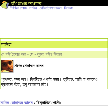
নির্বাচিত পোস্ট
|
লগইন
|
রেজিস্ট্রেশন করুন
|
রিফ্রেস
সহজিয়া
যে ঘড়ি তৈয়ার করে - সে - লুকায় ঘড়ির ভিতরে
সাদিক মোহাম্মদ আলম
প্রথমত: সময় নাই। দ্বিতীয়ত এখনই সময়। তৃতীয়ত: আমি না থাকলেও
ব্যাপারটা ঘটবে, তবু আমাকেই চাই।
সাদিক মোহাম্মদ আলম
› বিস্তারিত পোস্টঃ