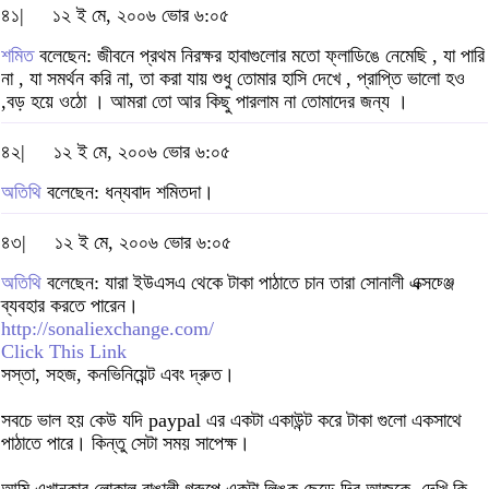
৪১|
১২ ই মে, ২০০৬ ভোর ৬:০৫
শমিত
বলেছেন: জীবনে প্রথম নিরক্ষর হাবাগুলোর মতো ফ্লাডিঙে নেমেছি , যা পারি
না , যা সমর্থন করি না, তা করা যায় শুধু তোমার হাসি দেখে , প্রাপ্তি ভালো হও
,বড় হয়ে ওঠো । আমরা তো আর কিছু পারলাম না তোমাদের জন্য ।
৪২|
১২ ই মে, ২০০৬ ভোর ৬:০৫
অতিথি
বলেছেন: ধন্যবাদ শমিতদা।
৪৩|
১২ ই মে, ২০০৬ ভোর ৬:০৫
অতিথি
বলেছেন: যারা ইউএসএ থেকে টাকা পাঠাতে চান তারা সোনালী এক্সচ্ঞ্জে
ব্যবহার করতে পারেন।
http://sonaliexchange.com/
Click This Link
সস্তা, সহজ, কনভিনিয়েন্ট এবং দ্রুত।
সবচে ভাল হয় কেউ যদি paypal এর একটা একাউন্ট করে টাকা গুলো একসাথে
পাঠাতে পারে। কিন্তু সেটা সময় সাপেক্ষ।