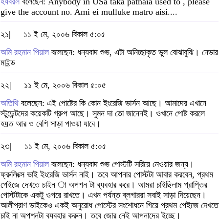
হযবরল
বলেছেন: Anybody in USa taka pathaia used to , please
give the account no. Ami ei mulluke matro aisi....
২১|
১১ ই মে, ২০০৬ বিকাল ৫:০৫
অমি রহমান পিয়াল
বলেছেন: ধন্যবাদ শুভ, এটা অনিচ্ছাকৃত ভুল বোঝাবুঝি। নেভার
মাইন্ড
২২|
১১ ই মে, ২০০৬ বিকাল ৫:০৫
অতিথি
বলেছেন: এই পোষ্টের কি কোন ইংরেজি ভার্সন আছে। আমাদের এখানে
স্টুডেন্টদের কয়েকটি গ্রুপ আছে। সুমন দা তো জানেনই। ওখানে পোষ্ট করলে
হয়ত আর ও বেশি সাড়া পাওয়া যাবে।
২৩|
১১ ই মে, ২০০৬ বিকাল ৫:০৫
অমি রহমান পিয়াল
বলেছেন: ধন্যবাদ শুভ পোস্টটি সরিয়ে নেওয়ার জন্য।
ফ্রুলিংক্স ভাই ইংরেজি ভার্সন নাই। তবে আপনার পোস্টটা আবার করবেন, প্রথম
পেইজে দেখতে চাইন া অপশন টা ব্যবহার করে। আমরা চাইছিলাম প্রাপ্তির
পোস্টটাকে একটু ওপরে রাখতে। এখন পর্যন্ত ব্লগাররা সবাই সাড়া দিয়েছেন।
আলীপ্রাণ ভাইকেও একই অনুরোধ পোস্টের সংশোধনে গিয়ে প্রথম পেইজে দেখতে
চাই না অপশনটা ব্যবহার করুন। তবে জোর নেই আপনাদের ইচ্ছে।