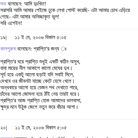
শুভ
বলেছেন: আমি দুঃখিত!
সরাসরি আমি আমার পেইজে ঢুকে লেখা পোস্ট করেছি- এটা আমার চোখ এড়িয়ে
গেছে- এটা আমার অনিচ্ছাকৃত ভুল!
সরি এগেইন!
১৯|
১১ ই মে, ২০০৬ বিকাল ৫:০৫
কালপুরুষ
বলেছেন: প্রাপ্তি'র জন্য ঃ
প্রাপ্তি'র ঘরে প্রাপ্তি শুধুই একটি কঠিন অসুখ,
বাবা মায়ের নীল আকাশে কালো মেঘের দুখ।
সূর্য হয়ে একটু আলো ছড়াই যদি সবাই মিলে,
দেখবে ওর জীবনটা যাচ্ছে কেটে হেসে খেলে।
অন্ধকারে আলো হয়ে যেজন পথ দেখাতে পারে,
চাঁদের আলো জোসনা হয়ে ঠাঁই নেয় তারই ঘরে।
প্রাপ্তি'র আজ প্রাপ্তি হোক আমাদের ভালবাসা,
ক্ষুদ্র মনে উঠুক জেগে নতুন করে বাঁচার আশা।
২০|
১১ ই মে, ২০০৬ বিকাল ৫:০৫