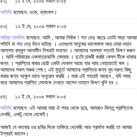
৫২|
১২ ই মে, ২০০৬ সকাল ৮:০৫
অতিথি
বলেছেন: ওকে, থ্যাংকস।
৫৩|
১২ ই মে, ২০০৬ সকাল ৮:০৫
সারিয়া তাসনিম
বলেছেন: আমি , আমরা নির্বাক ! গত দেড় বছরে এতটা সাড়া আমরা
পাইনি যা গত দেড় দিনে ঘটেছে । এতগুলো মানুষের ভালোবাসা আর দোয়া মহান
আল্লাহ রাব্বুল আলামীন নিশ্চয়ই শুনবেন । আমাদের অবস্থা সত্যই ভিষণ করুন
। আমি পরিবারের একমাত্রআর্নিং মেম্বার । দু'টো চাকরী করছি কেবল টিকে থাকার
জন্য । প্রাপ্তির বাবার ছোট্ট একটা দোকান আছে যার আয় নেহায়েতই কম ।
আমাদের সকল সঞ্চয় শেষ। এই মুহূর্তে আমাদের প্রাপ্তির জন্য খুব দ্রুত কিছু
করার জন্য আকুল ভাবে অনুরোধ করছি । যারা এই শহরেই আছেন , যদি সময়
করে আমাদের প্রাপ্তি সোনাকে দেখতে আসেন তাহলে ভিষণ খুশি হব ।
৫৪|
১২ ই মে, ২০০৬ সকাল ৯:০৫
অতিথি
বলেছেন: এই আমরা যারা ঐ শহর থেকে দুরে, আমরাও কিন্তু প্রাপ্তিকে
দেখছি, একটু থেকে থেকেই।
আজই যে কতবার ওর ছবির দিকে তাকিয়ে থেকেছি আর প্রার্থনা করছি তা আমার
ইশ্বরই জানেন।