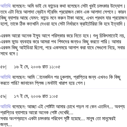
অতিথি
বলেছেন: অমি ভাই যে ফান্ডের কথা বলেছেন সেটা খুবই চমৎকার উদ্যোগ।
তবে এটা নিয়ে আলাদা ব্রেইন স্ট্রমিং প্রয়োজন কোন এক আলাদা সেশনে। কারন
কিছু ব্যাপার আছে যেমন: ফান্ডে মনে করুন টাকা আছে, এখন প্রথম যার প্রয়োজন
হলো, তাকে ঠিক কতখানি দেওয়া হবে সেটা নির্ধারনে ক্রাইটেরিয়া কি হবে ইত্যাদি।
এরকম আরো অনেক ইসু্য আগে পরিস্কার করে নিতে হবে। শুধু চিকিৎসাতেই নয়,
এরকম ফান্ড ব্যবহার করে আমরা পথ শিশুদের জন্যও কিছু করতে পারি। আমার
এরকম কিছু আইডিয়া ছিলো, পরে একসময়ে আলাপ করা যাবে সেগুলো নিয়ে, সবার
সাথে বসে।
৫৮|
১৬ ই মে, ২০০৬ রাত ১১:০৫
অতিথি
বলেছেন: আমি ানেকদিন পর ঢুকলাম, প্রাপ্তির জন্য এখনও কি কিছু
করতে পারি? জানাবেন প্লিজ।মনটাই খারাপ হয়ে গেল।
৫৯|
১৭ ই মে, ২০০৬ রাত ১:০৫
অতিথি
বলেছেন: আচ্ছা এই পোষ্টটা আমার চোখে পড়ল না কেন এতদিন... অবশ্য
প্রাপ্তির ব্যাপারে আরো অনেক পোষ্ট দেখেছি...
সবার অংশগ্রহনে একটা চমৎকার পরিবেশ সৃষ্টি হয়েছে... মানুষ তো মানুষেরই
জন্য...