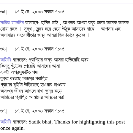
৬৫|
১৭ ই মে, ২০০৬ সকাল ৭:০৫
সারিয়া তাসনিম
বলেছেন: হাসিন ভাই , আপনার আগত বাবুর জন্য অনেক অনেক
দোয়া রইল । সুস্থ , সুন্দর হয়ে বেড়ে উঠুক আমাদের মাঝে । আপনার এই
অসাধারন সহযোগীতার জন্য আমরা ভিষণভাবে কৃতজ্ঞ ।
৬৬|
১৭ ই মে, ২০০৬ সকাল ৭:০৫
অতিথি
বলেছেন: প্রাপ্তির জন্য আমরা হাড়িয়েছি হৃদয়
কিন্তু খুঁেজ পেয়েছি আমাদের আত্মা
একটা অপ্রস্ফুটিত পদ্ম
যুক্ত করেছে অজস্র প্রাপ্তি
প্রাণের ঘুড়িটা উড়িয়েছে হাওয়ায় হাওয়ায়
অসংখ্য জীবন আগলে রাখা ক্ষুদ্র ঝড়ে
আমাদের প্রাপ্তি আমাদের আনন্দের ঘর!
৬৭|
১৭ ই মে, ২০০৬ সকাল ৭:০৫
অতিথি
বলেছেন: Sadik bhai, Thanks for highlighting this post
once again.