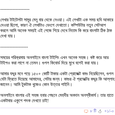
-------------------
লেখার টাইটেলটা সামুর মেনু বার থেকে নেওয়া। এই লেখাটা এক সময় ছবি আকারে
দেওয়া ছিলো, কারণ ঐ লেখাটাও ভেংগে দেখাতো। কম্পিউটার নতুন সেটআপ
করলে আমি অনেক সময়ই এই পেজে গিয়ে দেখে নিতাম কি করে বাংলাটা ঠিক ঠাক
দেখা যায়।
------------------
সময়ের পরিক্রমায় অনলাইনে বাংলা টাইপিং এখন অনেক সহজ। কষ্ট করে আর
টাইপও করা লাগে না তেমন। গুগল কিবোর্ড দিয়ে মুখে বলেই করা যায়।
আমার যদ্দুর মনে পড়ে ১৫০+ কোটি টাকার একটা প্রোজেক্ট কাগু নিয়েছিলেন, গুগল
যেটা ফ্রিতে দিয়েছে আমাদের, সেটার জন্য। কাগুর ঐ প্রযেক্টের কদ্দুর কি আল্লাহ
জানেন। আমি টুকটাক খুজেও কোন উত্তর পাইনি।
অনলাইনে বাংলার এই সহজ হবার পেছনে মেহদীর অবদান অনস্বীকার্য। তার হাতে
একটাবার একুশে পদক দেখতে চাই!
৮ টি
+১/-০