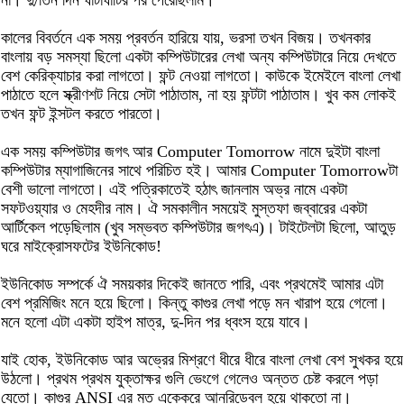
না। দু/তিন দিন ঘাটাঘাটির পর পেরেছিলাম।
কালের বিবর্তনে এক সময় প্রবর্তন হারিয়ে যায়, ভরসা তখন বিজয়। তখনকার
বাংলায় বড় সমস্যা ছিলো একটা কম্পিউটারের লেখা অন্য কম্পিউটারে নিয়ে দেখতে
বেশ কেরিক্যাচার করা লাগতো। ফন্ট নেওয়া লাগতো। কাউকে ইমেইলে বাংলা লেখা
পাঠাতে হলে স্ক্রীণশট নিয়ে সেটা পাঠাতাম, না হয় ফন্টটা পাঠাতাম। খুব কম লোকই
তখন ফন্ট ইন্সটল করতে পারতো।
এক সময় কম্পিউটার জগৎ আর Computer Tomorrow নামে দুইটা বাংলা
কম্পিউটার ম্যাগাজিনের সাথে পরিচিত হই। আমার Computer Tomorrowটা
বেশী ভালো লাগতো। এই পত্রিকাতেই হঠাৎ জানলাম অভ্র নামে একটা
সফটওয়্যার ও মেহদীর নাম। ঐ সমকালীন সময়েই মুস্তফা জব্বারের একটা
আর্টিকেল পড়েছিলাম (খুব সম্ভবত কম্পিউটার জগৎএ)। টাইটেলটা ছিলো, আতুড়
ঘরে মাইক্রোসফটের ইউনিকোড!
ইউনিকোড সম্পর্কে ঐ সময়কার দিকেই জানতে পারি, এবং প্রথমেই আমার এটা
বেশ প্রমিজিং মনে হয়ে ছিলো। কিন্তু কাগুর লেখা পড়ে মন খারাপ হয়ে গেলো।
মনে হলো এটা একটা হাইপ মাত্র, দু-দিন পর ধ্বংস হয়ে যাবে।
যাই হোক, ইউনিকোড আর অভ্রের মিশ্রণে ধীরে ধীরে বাংলা লেখা বেশ সুখকর হয়ে
উঠলো। প্রথম প্রথম যুক্তাক্ষর গুলি ভেংগে গেলেও অন্তত চেষ্ট করলে পড়া
যেতো। কাগুর ANSI এর মত এক্কেরে আনরিডেবল হয়ে থাকতো না।