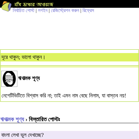
নির্বাচিত পোস্ট
|
লগইন
|
রেজিস্ট্রেশন করুন
|
রিফ্রেস
দূরে থাকুন; ভালো থাকুন।
ঋণাত্মক শূণ্য
নেগেটিভিটিতে বিশ্বাস করি না; তাই এমন নাম বেছে নিলাম, যা বাস্তব নয়!
ঋণাত্মক শূণ্য
› বিস্তারিত পোস্টঃ
বাংলা লেখা ভুল দেখাচ্ছে?