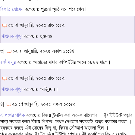
রিফাত হোসেন
বলেছেন: পুরনো স্মৃতি মনে পরে গেল।
০৩ রা জানুয়ারি, ২০২৫ রাত ১:৫২
ঋণাত্মক শূণ্য
বলেছেন: হুমমমম
৩|
০২ রা জানুয়ারি, ২০২৫ সকাল ১১:৪৪
রাজীব নুর
বলেছেন: আমাদের বাসায় কম্পিউটার আসে ১৯৯৭ সালে।
০৩ রা জানুয়ারি, ২০২৫ রাত ১:৫২
ঋণাত্মক শূণ্য
বলেছেন: অভিনন্দন।
৪|
২১ শে জানুয়ারি, ২০২৫ সকাল ১০:৫০
এ পথের পথিক
বলেছেন: বিজয় ইন্সটল করা অনেক ঝামেলার । ইন্সটিটিউটে পড়ার
সময় স্যাররা বলত বিজয় শিখতে, অথচ দেখতাম স্যাররাই অভ্র ব্যবহার করত ।
ব্যবহার করছে এটা দোষের কিছু না, বিজয় সেটআপ ঝামেলা ছিল ।
পরে কয়েকবার বিজয় ইন্সটল দিয়ে টাইপিং শেখার চেষ্টা করেছিলাম কিন্তু সেখানে