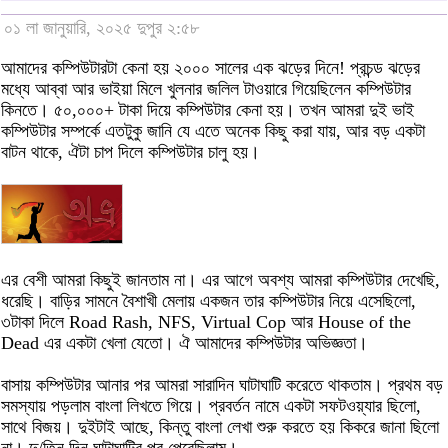
০১ লা জানুয়ারি, ২০২৫ দুপুর ২:৫৮
আমাদের কম্পিউটারটা কেনা হয় ২০০০ সালের এক ঝড়ের দিনে! প্রচন্ড ঝড়ের
মধ্যে আব্বা আর ভাইয়া মিলে খুলনার জলিল টাওয়ারে গিয়েছিলেন কম্পিউটার
কিনতে। ৫০,০০০+ টাকা দিয়ে কম্পিউটার কেনা হয়। তখন আমরা দুই ভাই
কম্পিউটার সম্পর্কে এতটুকু জানি যে এতে অনেক কিছু করা যায়, আর বড় একটা
বাটন থাকে, ঐটা চাপ দিলে কম্পিউটার চালু হয়।
এর বেশী আমরা কিছুই জানতাম না। এর আগে অবশ্য আমরা কম্পিউটার দেখেছি,
ধরেছি। বাড়ির সামনে বৈশাখী মেলায় একজন তার কম্পিউটার নিয়ে এসেছিলো,
৩টাকা দিলে Road Rash, NFS, Virtual Cop আর House of the
Dead এর একটা খেলা যেতো। ঐ আমাদের কম্পিউটার অভিজ্ঞতা।
বাসায় কম্পিউটার আনার পর আমরা সারাদিন ঘাটাঘাটি করেতে থাকতাম। প্রথম বড়
সমস্যায় পড়লাম বাংলা লিখতে গিয়ে। প্রবর্তন নামে একটা সফটওয়্যার ছিলো,
সাথে বিজয়। দুইটাই আছে, কিন্তু বাংলা লেখা শুরু করতে হয় কিকরে জানা ছিলো