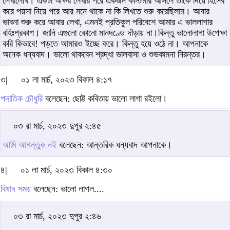
লেখালেখি। একটা অক্ষর লেখার পরে একজন কাস্টমার আসলে তাকে দিয়ে হিসেব
করে পয়সা নিয়ে পরে আর মনে থাকে না কি লিখতে শুরু করেছিলাম। আবার
ভাবনা শুরু করে আবার লেখা, এমনই প্রতিকূল পরিবেশে আমার এ ভাললাগার
বহিঃপ্রকাশ। জানি এগুলো কোনো মানদণ্ডে দাঁড়ায় না।কিন্তু ভালোলাগা উপেক্ষা
করি কিভাবে! পড়তে আমারও ইচ্ছে করে। কিন্তু হয়ে ওঠে না। আপনাকে
অনেক ধন্যবাদ। ভালো থাকবেন শ্রদ্ধা ভালবাসা ও শুভকামনা নিরন্তর।
৩|
০১ লা মার্চ, ২০২৩ বিকাল ৪:১৭
পদাতিক চৌধুরি
বলেছেন: ছোট্ট কবিতায় ভালো লাগা রইলো।
০৩ রা মার্চ, ২০২৩ দুপুর ২:৪৫
আমি আগন্তুক নই
বলেছেন: আন্তরিক ধন্যবাদ আপনাকে।
৪|
০১ লা মার্চ, ২০২৩ বিকাল ৪:৩০
বিষাদ সময়
বলেছেন: ভালো লাগল....
০৩ রা মার্চ, ২০২৩ দুপুর ২:৪৬