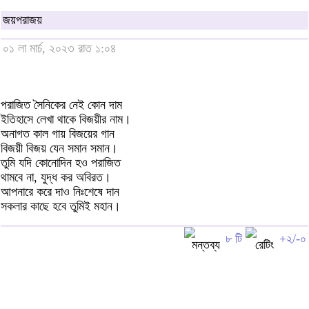
জয়পরাজয়
০১ লা মার্চ, ২০২৩ রাত ১:০৪
পরাজিত সৈনিকের নেই কোন দাম
ইতিহাসে লেখা থাকে বিজয়ীর নাম।
অনাগত কাল গায় বিজয়ের গান
বিজয়ী বিজয় যেন সমান সমান।
তুমি যদি কোনোদিন হও পরাজিত
থামবে না, যুদ্ধ কর অবিরত।
আপনারে করে দাও নিঃশেষে দান
সকলার কাছে হবে তুমিই মহান।
৮ টি
+২/-০