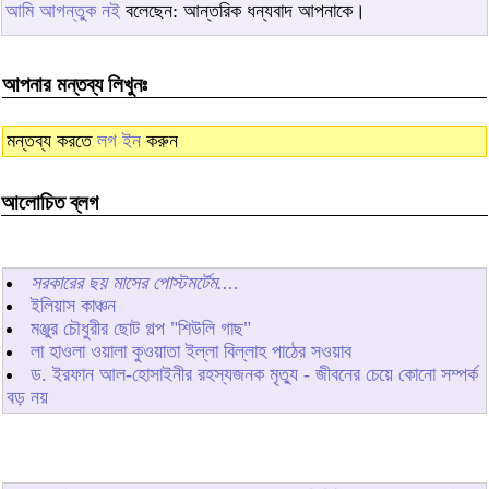
আমি আগন্তুক নই
বলেছেন: আন্তরিক ধন্যবাদ আপনাকে।
আপনার মন্তব্য লিখুনঃ
মন্তব্য করতে
লগ ইন
করুন
আলোচিত ব্লগ
সরকারের ছয় মাসের পোস্টমর্টেম....
ইলিয়াস কাঞ্চন
মঞ্জুর চৌধুরীর ছোট গল্প "শিউলি গাছ"
লা হাওলা ওয়ালা কুওয়াতা ইল্লা বিল্লাহ পাঠের সওয়াব
ড. ইরফান আল-হোসাইনীর রহস্যজনক মৃত্যু - জীবনের চেয়ে কোনো সম্পর্ক
বড় নয়