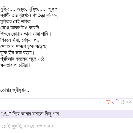
মুক্তি.....ভুক্ত, মুক্তি...... ভুক্ত
স্বাধীনতার শৃঙ্খলে গণতন্ত্র কফিনে,
মুক্তির নেই শক্তি
দেখো আকাশটাও কয়েদি
উড়বে কোথায় ডানা ভাঙ্গা পাখি।
শিকলে বাঁধা, বেড়িয়া পড়া
শোষকের শাসণে ঢুকে পড়েছে
বুকে হীম ভয়া বহতা।
প্রতিবাদ করলেই ভুগে ওঠে
ক্ষমতার পা চাটারা।
তোমার জ্বীহ্বায়...
২ টি
+০
"AI" দিয়ে আমার বানানো কিছু গান
১১ ই জুলাই, ২০২৪ রাত ৯:২৭