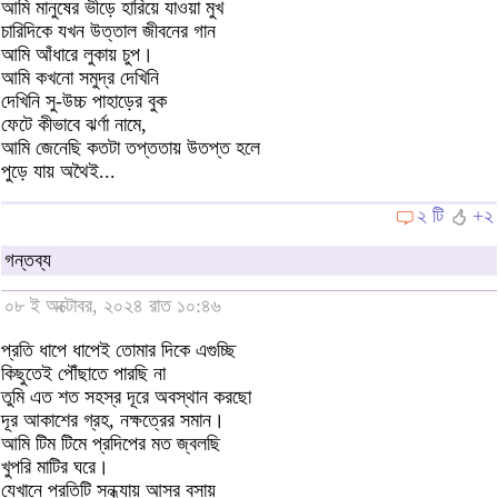
আমি মানুষের ভীড়ে হারিয়ে যাওয়া মুখ
চারিদিকে যখন উত্তাল জীবনের গান
আমি আঁধারে লুকায় চুপ।
আমি কখনো সমুদ্র দেখিনি
দেখিনি সু-উচ্চ পাহাড়ের বুক
ফেটে কীভাবে ঝর্ণা নামে,
আমি জেনেছি কতটা তপ্ততায় উতপ্ত হলে
পুড়ে যায় অথৈই...
২ টি
+২
গন্তব্য
০৮ ই অক্টোবর, ২০২৪ রাত ১০:৪৬
প্রতি ধাপে ধাপেই তোমার দিকে এগুচ্ছি
কিছুতেই পৌঁছাতে পারছি না
তুমি এত শত সহস্র দূরে অবস্থান করছো
দূর আকাশের গ্রহ, নক্ষত্রের সমান।
আমি টিম টিমে প্রদিপের মত জ্বলছি
খুপরি মাটির ঘরে।
যেখানে প্রতিটি সন্ধ্যায় আসর বসায়