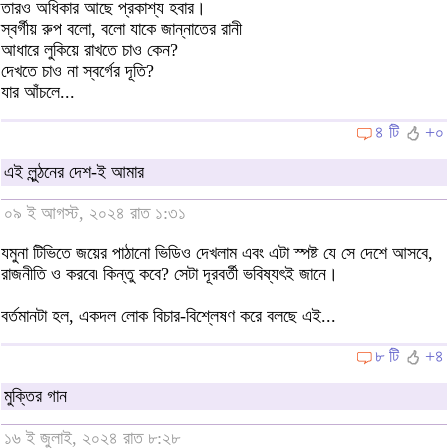
তারও অধিকার আছে প্রকাশ্য হবার।
স্বর্গীয় রুপ বলো, বলো যাকে জান্নাতের রানী
আধারে লুকিয়ে রাখতে চাও কেন?
দেখতে চাও না স্বর্গের দূতি?
যার আঁচলে...
৪ টি
+০
এই লুন্ঠনের দেশ-ই আমার
০৯ ই আগস্ট, ২০২৪ রাত ১:৩১
যমুনা টিভিতে জয়ের পাঠানো ভিডিও দেখলাম এবং এটা স্পষ্ট যে সে দেশে আসবে,
রাজনীতি ও করবে৷ কিন্তু কবে? সেটা দূরবর্তী ভবিষ্যৎই জানে।
বর্তমানটা হল, একদল লোক বিচার-বিশ্লেষণ করে বলছে এই...
৮ টি
+৪
মুক্তির গান
১৬ ই জুলাই, ২০২৪ রাত ৮:২৮