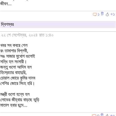
জীবন...
১ টি
+১
দ্বিগম্বর
২২ শে সেপ্টেম্বর, ২০২৪ রাত ১:৪০
খবর সব কবরে গেল
রং তামাশার বিপ্লবী,
সঙ সাজার মুখোশ গুলোই
সন্ধি হল সংসারী।
জন্তু গুলো আদিম হল
হিংস্রতার বাহাদুরি,
চোয়াল জোরে কুমির দানব
পেশির জোরে সিংহ হরি।
মন্ত্রী গুলো হন্যে হল
লোভের জীহ্বায় বাড়ছে ভুড়ি
মাতাল হবার ছন্দে...
৩ টি
+০