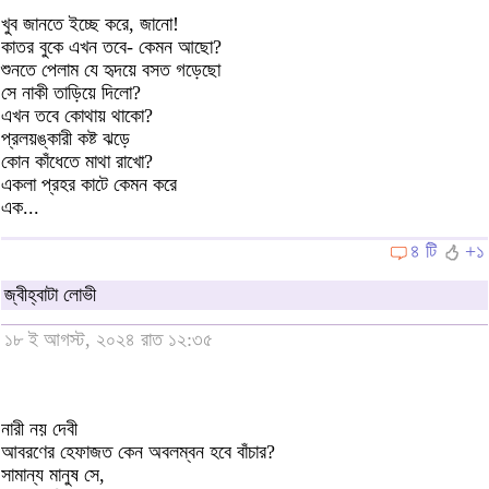
খুব জানতে ইচ্ছে করে, জানো!
কাতর বুকে এখন তবে- কেমন আছো?
শুনতে পেলাম যে হৃদয়ে বসত গড়েছো
সে নাকী তাড়িয়ে দিলো?
এখন তবে কোথায় থাকো?
প্রলয়ঙ্কারী কষ্ট ঝড়ে
কোন কাঁধেতে মাথা রাখো?
একলা প্রহর কাটে কেমন করে
এক...
৪ টি
+১
জ্বীহ্বাটা লোভী
১৮ ই আগস্ট, ২০২৪ রাত ১২:৩৫
নারী নয় দেবী
আবরণের হেফাজত কেন অবলম্বন হবে বাঁচার?
সামান্য মানুষ সে,