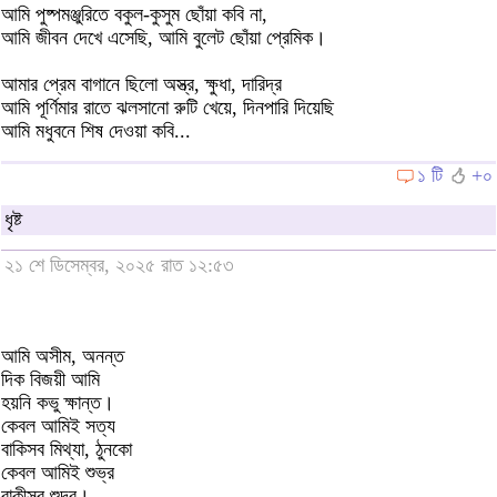
আমি পুষ্পমঞ্জুরিতে বকুল-কুসুম ছোঁয়া কবি না,
আমি জীবন দেখে এসেছি, আমি বুলেট ছোঁয়া প্রেমিক।
আমার প্রেম বাগানে ছিলো অস্ত্র, ক্ষুধা, দারিদ্র
আমি পূর্ণিমার রাতে ঝলসানো রুটি খেয়ে, দিনপারি দিয়েছি
আমি মধুবনে শিষ দেওয়া কবি...
১ টি
+০
ধৃষ্ট
২১ শে ডিসেম্বর, ২০২৫ রাত ১২:৫৩
আমি অসীম, অনন্ত
দিক বিজয়ী আমি
হয়নি কভু ক্ষান্ত।
কেবল আমিই সত্য
বাকিসব মিথ্যা, ঠুনকো
কেবল আমিই শুভ্র
বাকীসব শুদ্র।