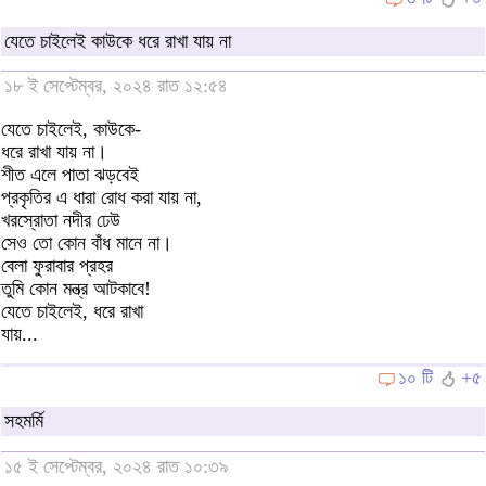
যেতে চাইলেই কাউকে ধরে রাখা যায় না
১৮ ই সেপ্টেম্বর, ২০২৪ রাত ১২:৫৪
যেতে চাইলেই, কাউকে-
ধরে রাখা যায় না।
শীত এলে পাতা ঝড়বেই
প্রকৃতির এ ধারা রোধ করা যায় না,
খরস্রোতা নদীর ঢেউ
সেও তো কোন বাঁধ মানে না।
বেলা ফুরাবার প্রহর
তুমি কোন মন্ত্র আটকাবে!
যেতে চাইলেই, ধরে রাখা
যায়...
১০ টি
+৫
সহমর্মি
১৫ ই সেপ্টেম্বর, ২০২৪ রাত ১০:৩৯