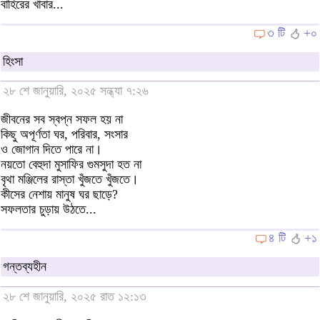
বাহিরের খাবার...
৩ টি
+০
হিংসা
২৮ শে জানুয়ারি, ২০২৫ সন্ধ্যা ৭:২৬
জীবনের সব স্বপ্ন সফল হয় না
কিছু অপূর্ণতা ঘর, পরিবার, সংসার
ও জোগান দিতে পারে না।
নয়তো বেহুদা মুসাফির গুমসুদা হত না
বৃথা মঞ্জিলের রাস্তা খুঁজতে খুঁজতে।
কীসের নেশায় মানুষ ঘর ছাড়ে?
সফলতার চুড়ায় উঠতে...
৪ টি
+১
গন্তব্যহীন
২৮ শে জানুয়ারি, ২০২৫ রাত ১২:১৩