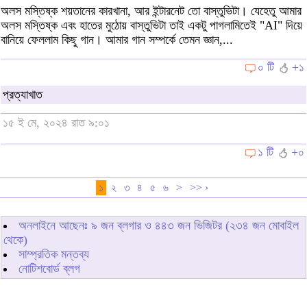
অলস মস্তিষ্ক শয়তানের কারখানা, আর ইন্টারনেট তো বাস্তুভিটা। যেহেতু আমার
অলস মস্তিষ্ক এবং হাতের মুঠোয় বাস্তুভিটা তাই একটু পাগলামিতেই "AI" দিয়ে
বানিয়ে ফেললাম কিছু গান। আমার গান সম্পর্কে তেমন জ্ঞান,...
০ টি
+১
প্রত্যাখাত
১৫ ই মে, ২০২৪ রাত ৯:০১
১ টি
+০
১
২
৩
৪
৫
৬
>
>> ›
অনলাইনে আছেনঃ
৯
জন ব্লগার ও
৪৪৩
জন ভিজিটর (২৩৪ জন মোবাইল
থেকে)
সাম্প্রতিক মন্তব্য
নোটিশবোর্ড ব্লগ