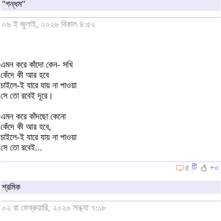
"গন্ধম"
০৯ ই জুলাই, ২০২৬ বিকাল ৪:৫২
এমন করে কাঁদো কেন- সখি
কেঁদে কী আর হবে
চাইলে-ই যারে যায় না পাওয়া
সে তো রবেই দূরে।
এমন করে কাঁদছো কেনো
কেঁদে কী আর হবে,
চাইলে-ই যারে যায় না পাওয়া
সে তো রবেই...
৫ টি
+০
শ্রমিক
০২ রা ফেব্রুয়ারি, ২০২৬ সন্ধ্যা ৭:১৮