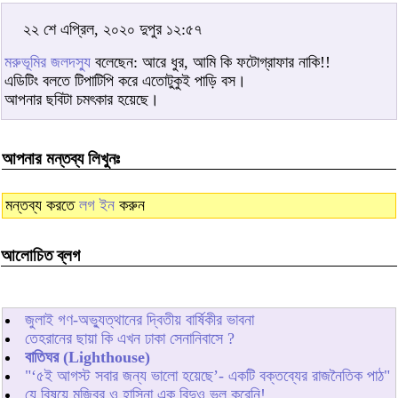
২২ শে এপ্রিল, ২০২০ দুপুর ১২:৫৭
মরুভূমির জলদস্যু
বলেছেন: আরে ধুর, আমি কি ফটোগ্রাফার নাকি!!
এডিটিং বলতে টিপাটিপি করে এতোটুকুই পাড়ি বস।
আপনার ছবিটা চমৎকার হয়েছে।
আপনার মন্তব্য লিখুনঃ
মন্তব্য করতে
লগ ইন
করুন
আলোচিত ব্লগ
জুলাই গণ-অভ্যুত্থানের দ্বিতীয় বার্ষিকীর ভাবনা
তেহরানের ছায়া কি এখন ঢাকা সেনানিবাসে ?
বাতিঘর (Lighthouse)
"‘৫ই আগস্ট সবার জন্য ভালো হয়েছে’- একটি বক্তব্যের রাজনৈতিক পাঠ"
যে বিষয়ে মজিবর ও হাসিনা এক বিন্দুও ভুল করেনি!