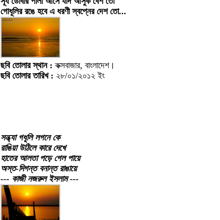
সূর্য ডোবার পালা আসে যদি আসুক বেশ তো
গোধূলির রঙে হবে এ ধরণী স্বপ্নের দেশ তো...
ছবি তোলার স্থান :
কক্সবাজার, বাংলাদেশ।
ছবি তোলার তারিখ :
২৮/০১/২০১২ ইং
সন্ধ্যা গধূলি লগনে কে
রাঙিয়া উঠিলে কারে দেখে
হাতের আলতা পড়ে গেল পায়ে
অস্ত-দিগন্ত বনান্ত রাঙায়ে
--- কাজী নজরুল ইসলাম ---