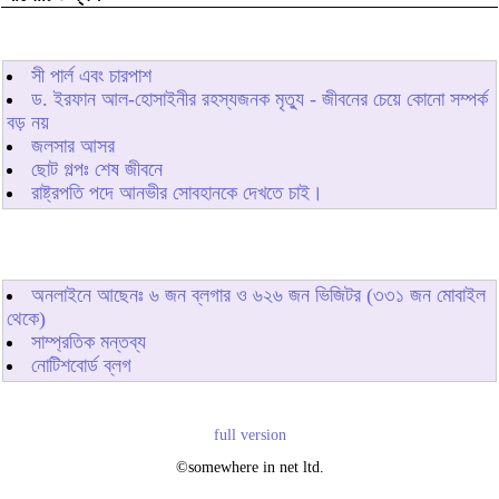
সী পার্ল এবং চারপাশ
ড. ইরফান আল-হোসাইনীর রহস্যজনক মৃত্যু - জীবনের চেয়ে কোনো সম্পর্ক
বড় নয়
জলসার আসর
ছোট গল্পঃ শেষ জীবনে
রাষ্ট্রপতি পদে আনভীর সোবহানকে দেখতে চাই।
অনলাইনে আছেনঃ
৬
জন ব্লগার ও
৬২৬
জন ভিজিটর (৩৩১ জন মোবাইল
থেকে)
সাম্প্রতিক মন্তব্য
নোটিশবোর্ড ব্লগ
full version
©somewhere in net ltd.