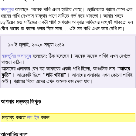
পদ্মপুকুর
বলেছেন: অনেক পাখি এখন হারিয়ে গেছে। ছোটবেলায় গ্রামে গেলে এক
ধরনের পাখি দেখতাম রাস্তার পাশে মাটিতে গর্ত করে থাকতো। আবার শহুরে
চড়াইয়ের মত সাইজের একটা পাখি দেখতাম আব্বার অফিসের মধ্যেই থাকতো দল
বেঁধে গায়ের রং কালো গলার নিচে সাদা.... এই সব পাখি এখন আর দেখি না।
১০ ই জুলাই, ২০২০ সন্ধ্যা ৬:৪৯
মরুভূমির জলদস্যু
বলেছেন: ঠিক বলেছেন। অনেক অনেক পাখিই এখন দেখতে
পাওয়া কঠিন।
আমাদের এলাকায় বেশ বড় আকারের একটা পাখি ছিলো, আঞ্চলিক নাম
"আয়রে
কুতি"
। আরেকটি ছিলো
"লাউ খাউরা"
। আমাদের এলাকায় এখন কোনো পাখিই
নেই। গ্রামের দিকে এদের এখন অনেক কম দেখা যায়।
আপনার মন্তব্য লিখুনঃ
মন্তব্য করতে
লগ ইন
করুন
আলোচিত ব্লগ