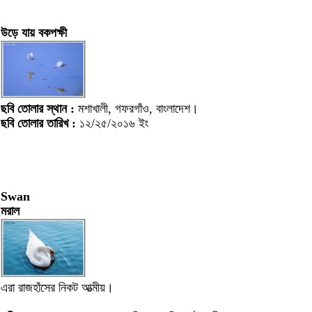
উড়ে যায় বকপক্ষী
ছবি তোলার স্থান :
মশাখালী, গফরগাঁও, বাংলাদেশ।
ছবি তোলার তারিখ :
১২/২৫/২০১৬ ইং
Swan
মরাল
এরা রাজহাঁসের নিকট আত্মীয়।