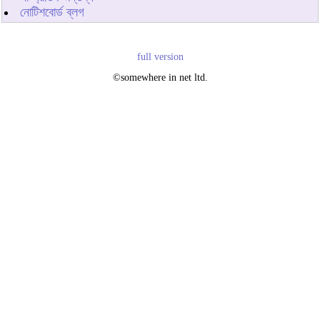
নোটিশবোর্ড ব্লগ
full version
©somewhere in net ltd.