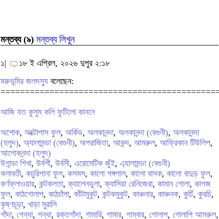
মন্তব্য (৯)
মন্তব্য লিখুন
১|
১৮ ই এপ্রিল, ২০২৬ দুপুর ২:১৮
মরুভূমির জলদস্যু
বলেছেন:
============================================
আজি যত কুসুম কলি ফুটিলো কাননে
অশোক
,
অক্টোপাস ফুল
,
অর্কিড
,
অলকানন্দা
,
অলকানন্দা (বেগুনী)
,
অলকানন্দা
(হলুদ)
,
অ্যালামন্ডা (বেগুনী)
,
অপরাজিতা
,
আকন্দ
,
আমরুল
,
আফ্রিকান টিউলিপ
,
আলোকনন্দা (হলুদ)
উগান্ডা শিখা
,
উর্বশী
,
উর্বসী
,
এরোমেটিক জুঁই
,
এ্যালামন্ডা (বেগুনী)
কলাবতী
,
কচুরিপানা ফুল
,
কসমস
,
কালো পঙ্গপাল
,
কালো বাসক
,
কালো বাদুড় ফুল
,
কর্ণফ্লাওয়ার
,
কন্টকলতা
,
ক্যালেনডুলা
,
ক্যাসিয়া রেনিজেরা
,
কামান গোলা
,
কাগজ
ফুল
,
কাঠগোলাপ
,
কাঠচাঁপা
,
কাঁটামুকুট
,
কন্টকমুকুট
,
কাঞ্চনার
,
কাঞ্চনক
,
কুর্চি
,
কুরচি
,
কৃষ্ণচূড়া
,
খাড়া মুরালি
গাঁদা
,
গেন্ধা
,
গন্ধা
,
রক্তগাঁদা
,
গামারি
,
গামার
,
গাম্বার
,
গোলাপ
,
গোলাপি আমরুল
,