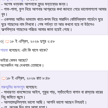
- অশেষ ধন্যবাদ আপনাকে সুন্দর মন্তব্যের জন্য।
- গাফ-পালা, ফুল নিয়ে আপনার আগ্রহের কথা জানতে পেরে ভালোলাগলো আমার
খুব।
- একসময় আমিও ভাবতাম খাতা-কলম নিয়ে সারাদিন বোটানিক্যাল গার্ডেনে ঘুরে
ঘুরে গাছেদের নাম লিখবো। শেষ পর্যন্ত তা আর কখনো হয়ে না উঠলেও
অল্পবিস্তর গাছেদের পরিচয় আমার জানা হয়েই গেছে।
৩|
১৮ ই এপ্রিল, ২০২৬ দুপুর ২:৫৮
শায়মা
বলেছেন: এটা কি ঘাসে থাকে?
ভাইয়া কেমন আছো?
অনেকদিন পর দেখলাম তোমাকে।
১৮ ই এপ্রিল, ২০২৬ রাত ৮:৪৮
মরুভূমির জলদস্যু
বলেছেন:
- সাধারণত ধানক্ষেতের আইল, পুকুর পাড়, স্যাঁতসেঁতে বাগান বা রাস্তার ধারের
নিচু জমিতে জন্মে।
- আলহামদুলিল্লাহ ভালো আছি। আপনি ভালো আছেন নিশ্চয়ই।
- হে, অনেক দিন পরে আসা হলো।