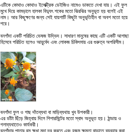
এটিকে কোথাও কোথাও ইলেক্ট্রিক ডেইজিও নামেও ডাকতে দেখা যায়। এই ফুল
মুখে দিয়ে কামড়ালে হালকা বিদ্যুৎ শকের মতো ঝিরঝির অনুভূত হয় বলেই এই
নাম। আর কিছুক্ষণের জন্য সেই যায়গাটি কিছুটা অনুভূতিহীন বা অবশ মতো হয়ে
পরে।
বনগাঁদা একটি পরিচিত ভেষজ উদ্ভিদ। সাধারণ মানুষের কাছে এটি একটি আগাছা
হিসেবে পরিচিত হলেও আয়ুর্বেদ এবং লোকজ চিকিৎসায় এর গুরুত্ব অপরিসীম।
বনগাঁদা ফুল ও গাছ দাঁতব্যথা বা মাড়িব্যথায় খুব উপকারী।
এর ডাঁটা ছিঁড়ে জিহ্বায় দিলে পিপারমিন্টের মতো স্বাদ অনুভূত হয়। ঠান্ডায় ও
গলাব্যথাতেও কার্যকরী।
বনগাঁদার পাতার রস ক্ষুধা মন্দা দূর করতে এবং হজম ক্ষমতা বাড়াতে ব্যবহার করা