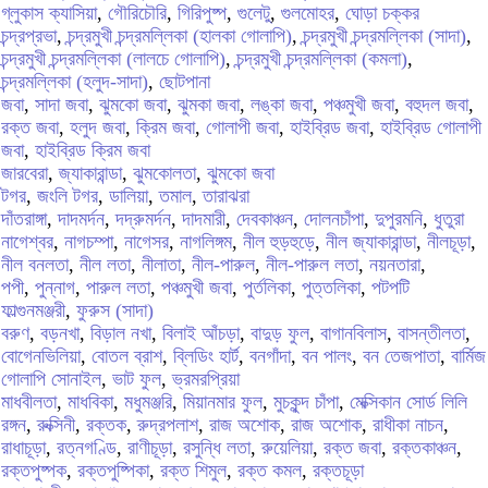
গ্লুকাস ক্যাসিয়া
,
গৌরিচৌরি
,
গিরিপুষ্প
,
গুলেটু
,
গুলমোহর
,
ঘোড়া চক্কর
চন্দ্রপ্রভা
,
চন্দ্রমুখী চন্দ্রমল্লিকা (হালকা গোলাপি)
,
চন্দ্রমুখী চন্দ্রমল্লিকা (সাদা)
,
চন্দ্রমুখী চন্দ্রমল্লিকা (লালচে গোলাপি)
,
চন্দ্রমুখী চন্দ্রমল্লিকা (কমলা)
,
চন্দ্রমল্লিকা (হলুদ-সাদা)
,
ছোটপানা
জবা
,
সাদা জবা
,
ঝুমকো জবা
,
ঝুমকা জবা
,
লঙ্কা জবা
,
পঞ্চমুখী জবা
,
বহুদল জবা
,
রক্ত জবা
,
হলুদ জবা
,
ক্রিম জবা
,
গোলাপী জবা
,
হাইব্রিড জবা
,
হাইব্রিড গোলাপী
জবা
,
হাইব্রিড ক্রিম জবা
জারবেরা
,
জ্যাকারান্ডা
,
ঝুমকোলতা
,
ঝুমকো জবা
টগর
,
জংলি টগর
,
ডালিয়া
,
তমাল
,
তারাঝরা
দাঁতরাঙ্গা
,
দাদমর্দন
,
দদ্রুমর্দন
,
দাদমারী
,
দেবকাঞ্চন
,
দোলনচাঁপা
,
দুপুরমনি
,
ধুতুরা
নাগেশ্বর
,
নাগচম্পা
,
নাগেসর
,
নাগলিঙ্গম
,
নীল হুড়হুড়ে
,
নীল জ্যাকারান্ডা
,
নীলচূড়া
,
নীল বনলতা
,
নীল লতা
,
নীলাতা
,
নীল-পারুল
,
নীল-পারুল লতা
,
নয়নতারা
,
পপী
,
পুন্নাগ
,
পারুল লতা
,
পঞ্চমুখী জবা
,
পুর্তলিকা
,
পুত্তলিকা
,
পটপটি
ফাল্গুনমঞ্জরী
,
ফুরুস (সাদা)
বরুণ
,
বড়নখা
,
বিড়াল নখা
,
বিলাই আঁচড়া
,
বাদুড় ফুল
,
বাগানবিলাস
,
বাসন্তীলতা
,
বোগেনভিলিয়া
,
বোতল ব্রাশ
,
ব্লিডিং হার্ট
,
বনগাঁদা
,
বন পালং
,
বন তেজপাতা
,
বার্মিজ
গোলাপি সোনাইল
,
ভাট ফুল
,
ভ্রমরপ্রিয়া
মাধবীলতা
,
মাধবিকা
,
মধুমঞ্জরি
,
মিয়ানমার ফুল
,
মুচকুন্দ চাঁপা
,
মেক্সিকান সোর্ড লিলি
রঙ্গন
,
রুক্সিনী
,
রক্তক
,
রুদ্রপলাশ
,
রাজ অশোক
,
রাজ অশোক
,
রাধীকা নাচন
,
রাধাচূড়া
,
রত্নগণ্ডি
,
রাণীচূড়া
,
রসুন্ধি লতা
,
রুয়েলিয়া
,
রক্ত জবা
,
রক্তকাঞ্চন
,
রক্তপুষ্পক
,
রক্তপুষ্পিকা
,
রক্ত শিমুল
,
রক্ত কমল
,
রক্তচূড়া