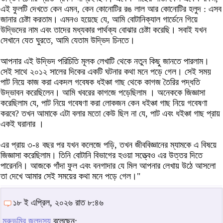
এই ফুলটি দেখতে কেন এমন, কেন কোনোটির রঙ লাল আর কোনোটির হলুদ : এসব
জানার চেষ্টা করতাম। এমনও হয়েছে যে, আমি বোটানিক্যাল গার্ডেনে গিয়ে
উদ্ভিদের নাম এবং তাদের মধ্যকার পার্থক্য বোঝার চেষ্টা করেছি। সবাই যখন
সেখানে যেত ঘুরতে, আমি যেতাম উদ্ভিদ চিনতে।
আপনার এই উদ্ভিদ পরিচিতি মূলক লেখাটি থেকে নতুন কিছু জানতে পারলাম।
সেই সাথে ২০১২ সালের দিকের একটি ঘটনার কথা মনে পড়ে গেল। সেই সময়
পাট নিয়ে কাজ করা একদল গবেষক ধইঞ্চা গাছ থেকে কাগজ তৈরির পদ্ধতি
উদ্ভাবন করেছিলেন। আমি খবরের কাগজে পড়েছিলাম । অনেককে জিজ্ঞাসা
করেছিলাম যে, পাট নিয়ে গবেষণা করা লোকজন কেন ধইঞ্চা গাছ নিয়ে গবেষণা
করবে? তখন আমাকে এটা বলার মতো কেউ ছিল না যে, পাট এবং ধইঞ্চা গাছ প্রায়
একই ঘরানার ।
এর প্রায় ৩-৪ বছর পর যখন কলেজে পড়ি, তখন জীববিজ্ঞানের ম্যামকে এ বিষয়ে
জিজ্ঞাসা করেছিলাম। তিনি বোটানি বিভাগের হওয়া সত্ত্বেও এর উত্তর দিতে
পারেননি। আজকে গাঁদা ফুল এবং বনগাদার যে মিল আপনার লেখায় উঠে আসলো
তা দেখে আমার সেই সময়ের কথা মনে পড়ে গেল।"
১৮ ই এপ্রিল, ২০২৬ রাত ৮:৪৬
মরুভূমির জলদস্যু
বলেছেন: