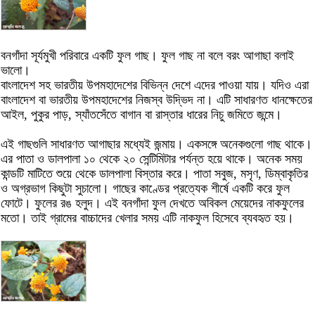
বনগাঁদা সূর্যমুখী পরিবারে একটি ফুল গাছ। ফুল গাছ না বলে বরং আগাছা বলাই
ভালো।
বাংলাদেশ সহ ভারতীয় উপমহাদেশের বিভিন্ন দেশে এদের পাওয়া যায়। যদিও এরা
বাংলাদেশ বা ভারতীয় উপমহাদেশের নিজস্ব উদ্ভিদ না। এটি সাধারণত ধানক্ষেতের
আইল, পুকুর পাড়, স্যাঁতসেঁতে বাগান বা রাস্তার ধারের নিচু জমিতে জন্মে।
এই গাছগুলি সাধারণত আগাছার মধ্যেই জন্মায়। একসঙ্গে অনেকগুলো গাছ থাকে।
এর পাতা ও ডালপালা ১০ থেকে ২০ সেন্টিমিটার পর্যন্ত হয়ে থাকে। অনেক সময়
কান্ডটি মাটিতে শুয়ে থেকে ডালপালা বিস্তার করে। পাতা সবুজ, মসৃণ, ডিম্বাকৃতির
ও অগ্রভাগ কিছুটা সুচালো। গাছের কাণ্ডের প্রত্যেক শীর্ষে একটি করে ফুল
ফোটে। ফুলের রঙ হলুদ। এই বনগাঁদা ফুল দেখতে অবিকল মেয়েদের নাকফুলের
মতো। তাই গ্রামের বাচ্চাদের খেলার সময় এটি নাকফুল হিসেবে ব্যবহৃত হয়।