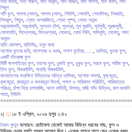
লতা মাধবী
,
লতা পারুল
,
লাল আকন্দ
,
লাল কাঞ্চন
,
লাল শাপলা
,
লাল কমল
,
লাল
শিমুল
শটি ফুল
,
শাপলা (সাদা)
,
শাপলা (লাল)
,
শিউলি
,
শেফালি
,
শেফালিকা
,
শিবজটা
,
শিবঝুল
,
শিমুল
,
শ্বেত অপরাজিতা
,
শ্বেত পুষ্পা
,
শ্বেত অকন্দ
সন্ধ্যামালতী
,
সন্ধ্যামনি
,
সুলতান চাঁপা
,
সুভদ্রা
,
সুখ মুরালি
,
সূর্যমুখী
,
সুরজমুখী
,
সোনাপাতি
,
সিদ্ধেশ্বর
,
সিদ্ধেশ্বরা
,
সোকরে
,
সোর্ড লিলি
,
সাদিমুদি
,
সোনালু
,
সাদা
আকন্দ
হাতি জোলাপ
,
হাতিশুঁড়
,
হলুদ জবা
অশোক ফুলের ছবি
,
নাগেশ্বর ও ভমর
,
পলাশ ফুটেছে......
,
ডালিয়া
,
ধুতরা ফুল
,
একটি দাঁতরাঙ্গা ফুল
মিষ্টি জলপাইয়ের ফুল
,
ডালের ফুল
,
চুকাই ফুল
,
চুকুর ফুল
,
সরষে ফুল
,
সর্রিষা ফুল
,
তিল ফুল
,
বিষকাটালি
,
পাহাড়ি বিষকাটালি
,
বাংলাদেশের সংরক্ষিত উদ্ভিদের সচিত্র তালিকা
,
অশোক সমগ্র
,
কৃষ্ণচূড়া
,
কৃষ্ণচূড়া, রাধাচূড়া ও কনকচূড়া বিতর্ক
,
পলাশ ও পারিজাত পরিচিতি
,
পারিজাতের
পরিচয়
,
চাঁপা নিয়ে চাপাবাজি
,
আতা কাহিনী
,
বিলম্ব
,
মাছি ফাঁদ উদ্ভিদ
,
জল জমানি
পাতা
,
শিউলি
============================================
২|
১৮ ই এপ্রিল, ২০২৬ দুপুর ২:৪২
সৈয়দ কুতুব
বলেছেন: ছোটবেলা থেকেই আমার বিভিন্ন ধরনের গাছ, ফুল ও
উদ্ভিদ চেনার প্রতি প্রবল আগ্রহ ছিল। একেক গাছের পাতা কেন একেক রকম,