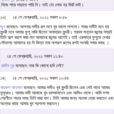
নিজে পায়ে দাড়াতে পারি নি। তাই তো লোভ হয় মিয়াঁ ভাই।
১৩|
২৪ শে ফেব্রুয়ারি, ২০২১ সকাল ৮:৫৮
জুন
বলেছেন: আপনার দাদীর গল্প শুনে খুব ভালো লাগলো। সবার দাদীই মনে হয়
সুন্দরী তবে আমার ফুপু নাকি ছিলেন অসাধারন সুন্দরী। প্রথম সন্তান জন্মের সময়ই
তিনি অল্প বয়সে মারা যান আমাদের জন্মের আগেই। তাই একমাত্র ফুপুকে দেখার
সৌভাগ্য আমাদের হয় নি কিন্ত তার অপরূপ রূপের গল্পই শুনেছি সবার কাছে ।
২৪ শে ফেব্রুয়ারি, ২০২১ সকাল ১১:৪০
রাজীব নুর
বলেছেন: তার কি কোনো ছবি নেই?
১৪|
২৪ শে ফেব্রুয়ারি, ২০২১ সকাল ১০:৪৪
খায়রুল আহসান
বলেছেন: আমার দাদীও খুব সুন্দরী ছিলেন এবং সেই সাথে আমার
ফুফুরাও। আমার দাদী আমাকে খুব ভালবাসতেন এবং আমিও তাকে। আমি দশম
শ্রেণীতে পড়ার সময় তিনি মারা যান। তিনি আমার জন্য অনেক দোয়া করতেন এবং
অন্যের কাছে আমার খুব প্রশংসা করতেন।