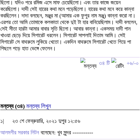
ছিলো। যদিও পরে রমিজ এসে মাফ চেয়েছিলো। এবং তার কাজে জয়েন
করেছিলো। দাদী সেই হারের কথা মনে পড়েছিলো। হারের কথা মনে করে কান্না
করছিলেন। দাদা বলছেন, মঞ্জুর মা (আমার এক ফুপুর নাম মঞ্জু) কান্না করো না।
এরপর তো আমি তোমাকে কলকাতা থেকে দুই টা হার বানিয়েছিলাম। দাদী বললেন,
সেই সীতা হারটা আমার বাবার সৃতি ছিলো। আবার কান্না। একসময় দাদী পান
খাওয়া ছেড়ে দিয়ে সিগারেট ধরলেন। সিগারেট সাপলাই দিতাম আমি। সেই
সিগারেট সে বাথরুমে লুকিয়ে খেতো। একদিন বাথরুমে সিগারেট খেতে গিয়ে পা
পিছলে পড়ে হাত ভেঙ্গে ফেলেন।
৩৪ টি
+৬/-০
মন্তব্য (৩৪)
মন্তব্য লিখুন
১|
২৩ শে ফেব্রুয়ারি, ২০২১ দুপুর ১২:৫৬
আলমগীর সরকার লিটন
বলেছেন: খুব সুন্দর -----------