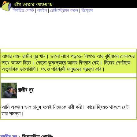
নির্বাচিত পোস্ট
|
লগইন
|
রেজিস্ট্রেশন করুন
|
রিফ্রেস
আমার নাম- রাজীব নূর খান। ভালো লাগে পড়তে- লিখতে আর বুদ্ধিমান লোকদের
সাথে আড্ডা দিতে। কোনো কুসংস্কারে আমার বিশ্বাস নেই। নিজের দেশটাকে
অত্যাধিক ভালোবাসি। সৎ ও পরিশ্রমী মানুষদের শ্রদ্ধা করি।
রাজীব নুর
আমি একজন ভাল মানুষ বলেই নিজেকে দাবী করি। কারো দ্বিমত থাকলে সেটা
তার সমস্যা।
রাজীব নুর
› বিস্তারিত পোস্টঃ