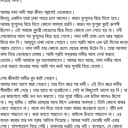
দিয়েছি কিনা।
আমার দাদা দাদী সারা জীবন গ্রামেই থেকেছেন।
কিন্তু একদিন তারা ঢাকা শহরে চলে আসেন। কারন ফুপুদের বিয়ে দিতে হবে।
আমার ফুপুদের বিয়ে দিতে কোনো সমস্যা হয়নি। কারন সব ফুপুরা খুবই রুপসী
ছিলেন। এই সমাজে সুন্দরী মেয়েদের বিয়ে দিতে কোনো বেগ পেতে হয় না। ধনী
লোকোদের সাথে সব ফুপুদের বিয়ে হয়ে গেলো। দাদা দাদী ঢাকা এসে আর গ্রামে
ফিরে যান নি। আমৃত্যু ঢাকা থেকে গেছেন। তবে প্রতি মাসে এক দুই দিনের জন্য
গ্রামে যেতেন। দাদা দাদী তার কোনো ছেলে মেয়ের বাসায় উঠেন নি। তারা আলাদা
বাসা নিয়ে থেকেছেন ঢাকায়। আমি প্রতি শুক্রবার দাদীর সাথে দেখা করতে
যেতাম। দাদী আমাকে খুব ভালোবাসতেন। আমার মনে আছে, দাদা দাদীর সাথে
দেখা করতে যাওয়ার সময় আমি পান জর্দা আর সুপারি নিয়ে যেতাম।
শেষ জীবনটা দাদীর খুব কষ্টে গেছেন।
আমার দাদা আগে মারা গেছেন। তার তিন বছর পর দাদী। এই তিন বছর দাদীর
সীমাহীন কষ্ট গেছে। তার হাতে ঘা হয়েছিলো। সেই ঘা কিছুতেই ভালো হয় নি। ঘা
এর জায়গাতে মাছি ভন ভন করতো। তার পুরো শরীরে এক ছটাক মাংসও ছিলো
না। শুধু হাড্ডি। হাড্ডি চামড়ার সাথে মিশে একাকার অবস্থা। তিনি কোনো খাবার
খেতে পারতেন না। নাকে নল দিয়ে তাকে তরল খাবার খাওয়ানো হতো। হাঁটা চলা
করতে পারতেন না। কথা বলতে পারতেন না। কাউকে চিনতে পারতেন না। এর
মধ্যে বহুবার তার দম প্রায় আটকে গিয়েছে। আমরা সবাই ভেবেছি দাদী এবার
শেষ। হাসপাতালে নিয়ে গেছি। ডাক্তার ভরতি নেয় নাই। বলেছেন, যে কোনো