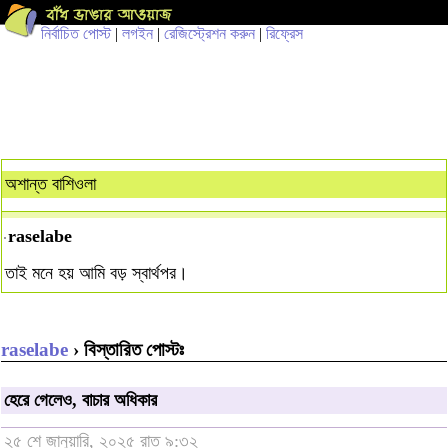
নির্বাচিত পোস্ট
|
লগইন
|
রেজিস্ট্রেশন করুন
|
রিফ্রেস
অশান্ত বাশিওলা
raselabe
তাই মনে হয় আমি বড় স্বার্থপর।
raselabe
› বিস্তারিত পোস্টঃ
হেরে গেলেও, বাচার অধিকার
২৫ শে জানুয়ারি, ২০২৫ রাত ৯:৩২