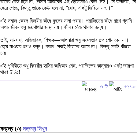
তাদের কেউ ছিল না, তেমনি আজকের এই ছেলেটারও কেউ নেই। সে ক্লান্ত, সে
হেরে গেছে, কিন্তু তাকে কেউ বলে না, "বোস, একটু জিরিয়ে নাও।"
এই সমাজ কেবল বিজয়ীর কাঁধে ফুলের মালা পরায়। পরাজিতের কাঁধে রাখে গ্লানি।
অথচ জীবন শুধু জয়গাথার জন্য নয়। জীবন বেঁচে থাকার জন্য।
তাই, মা-বাবা, অভিভাবক, শিক্ষক—আপনারা শুধু সফলতার গল্প শোনাবেন না।
হেরে যাওয়ার গল্পও বলুন। কারণ, সবাই জিততে আসে না। কিন্তু সবাই বাঁচতে
চায়।
এই পৃথিবীতে শুধু বিজয়ীর হাসির অধিকার নেই, পরাজিতের কান্নারও একটু জায়গা
থাকা উচিত!
৩ টি
+১/-০
মন্তব্য (৩)
মন্তব্য লিখুন