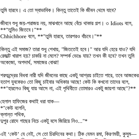
তুমি হারবে। এ তো স্বাভাবিক। কিন্তু তাতেই কি জীবন থেমে যাবে?
জীবনে শুধু জয়-পরাজয় নয়, মাঝখানে আছে বেঁচে থাকার গল্প। ৩ Idiots বলে,
**"তুমিও জিতবে।"**
Chhichhore বলে, **"তুমি হারবে, তারপরও বাঁচবে।"**
কিন্তু এই সমাজ? তারা শুধু শেখায়, "জিততেই হবে।" আর যদি হেরে যাও? যদি
রেজাল্ট খারাপ হয়? চাকরি না মেলে? সম্পর্ক ভেঙে যায়? তখন কী হবে? তখন তুমি
অকেজো, অপদার্থ, সমাজের বোঝা!
শরৎচন্দ্রের বিধবা নারী যদি জীবনের কাছে একটু আশ্রয় চাইতে পারে, তবে আজকের
হতাশ যুবকেরও তো কিছু চাইবার অধিকার আছে! কেউ কি কখনো তাদের বলে,
**"হারলেও কিছু যায় আসে না, এই পৃথিবীতে তোমারও একটু জায়গা আছে"?**
হেলাল হাফিজের কথাই ধরা যাক—
*"কেউ বলেনি,
ক্লান্ত পথিক,
দুপুর রোদে গাছের নিচে একটু বসে জিরিয়ে নিও..."*
এই ‘কেউ’ যে নেই, সে তো চিরদিনের কথা। ঠিক যেমন রমা, কিরণময়ী, কুসুম—