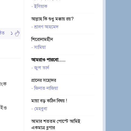
-
ইসিয়াক
আল্লাহ কি শুধু মক্কায় রয়?
-
শ্রাবণ আহমেদ
পঠিত
১
শিরোনামহীন
-
সামিয়া
আমরাও পারবো.....
-
জুল ভার্ন
প্রানের সহোদর
লিংক
-
জিনাত নাজিয়া
মায়া বড় কঠিন বিষয় !
আইও
-
মেহবুবা
আমার শততম পোস্টে আমিই
একমাত্র ব্লগার