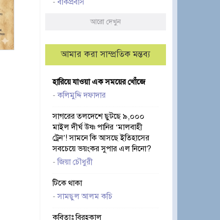
-
বাকপ্রবাস
আরো দেখুন
আমার করা সাম্প্রতিক মন্তব্য
হারিয়ে যাওয়া এক সময়ের খোঁজে
-
কলিমুদ্দি দফাদার
সাগরের তলদেশে ছুটছে ৯,০০০
মাইল দীর্ঘ উষ্ণ পানির ‘মালবাহী
ট্রেন’! সামনে কি আসছে ইতিহাসের
সবচেয়ে ভয়ংকর সুপার এল নিনো?
-
জিয়া চৌধুরী
টিকে থাকা
-
সামছুল আলম কচি
কবিতাঃ বিরহকাল