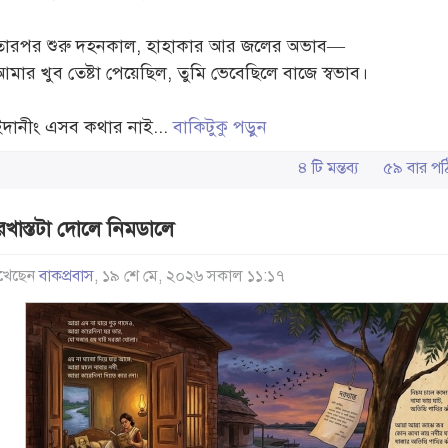
​তারপর শুরু দহনকাল, হাহাকার আর জলের অভাব—
আমার খুব তেষ্টা পেয়েছিল, তুমি ভেবেছিলে বাজে স্বভাব।
​ইদানীং এসব কথার নাই...
বাকিটুকু পড়ুন
৪ টি মন্তব্য
৫৯ বার 
রখাস্তটা দোলে নিমডালে
খেছেন
বাকপ্রবাস
, ১৯ শে মে, ২০২৬ সকাল ১১:১৭