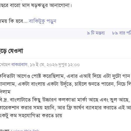
বছরে বারো মাস ষড়ঋতুর আনাগোনা।
সময় কি হবে...
বাকিটুকু পড়ুন
৯ টি মন্তব্য
৮৯ বার 
েড়ে যেওনা
খেছেন
বাকপ্রবাস
, ১৬ ই মে, ২০২৬ দুপুর ১২:০০
কবিতাটা আগেও পোষ্ট করেছিলাম, এবার এআই দিয়ে এটা দুটো গান
বানালাম, একটা বাংলায় একটা উর্দূতে, চাইলে শুনতে পারেন, নিচে 
দিলাম
বি.দ্র. বাংলাটাতে কিছু উচ্চারণ কলকাতা মার্কা আছে এবং ভুল আছে,
কারেকশান করার সময় হয়নি, আর ফ্রি ভার্ষণ ব্যাবহার করাতে এই 
একটু কম সহযোগিতা করতে চায়