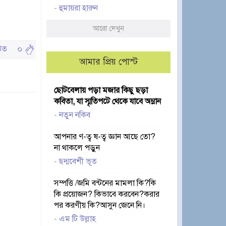
-
হুমায়রা হারুন
আরো দেখুন
পঠিত
০
আমার প্রিয় পোস্ট
ছোটবেলায় পড়া মজার কিছু ছড়া
কবিতা, যা স্মৃতিপটে থেকে যাবে অম্লান
-
নতুন নকিব
আপনার ণ-ত্ব ষ-ত্ব জ্ঞান আছে তো?
না থাকলে পড়ুন
-
ছদ্মবেশী ভূত
সম্পত্তি /জমি বন্টনের মামলা কি?কি
কি প্রয়োজন? কিভাবে করবেন?করার
পর করণীয় কি?আসুন জেনে নি।
-
এম টি উল্লাহ