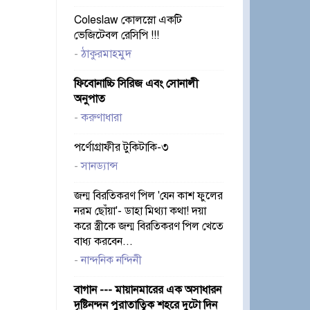
Coleslaw কোলস্লো একটি
ভেজিটেবল রেসিপি !!!
-
ঠাকুরমাহমুদ
ফিবোনাচ্চি সিরিজ এবং সোনালী
অনুপাত
-
করুণাধারা
পর্ণোগ্রাফীর টুকিটাকি-৩
-
সানড্যান্স
জন্ম বিরতিকরণ পিল 'যেন কাশ ফুলের
নরম ছোঁয়া'- ডাহা মিথ্যা কথা! দয়া
করে স্ত্রীকে জন্ম বিরতিকরণ পিল খেতে
বাধ্য করবেন...
-
নান্দনিক নন্দিনী
বাগান --- মায়ানমারের এক অসাধারন
দৃষ্টিনন্দন পুরাতাত্বিক শহরে দুটো দিন