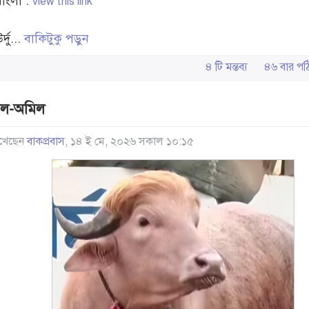
বাংলা :
view this link
র্দু...
বাকিটুকু পড়ুন
৪ টি মন্তব্য
৪৬ বার 
িল-অমিল
খেছেন
বাকপ্রবাস
, ১৪ ই মে, ২০২৬ সকাল ১০:১৫