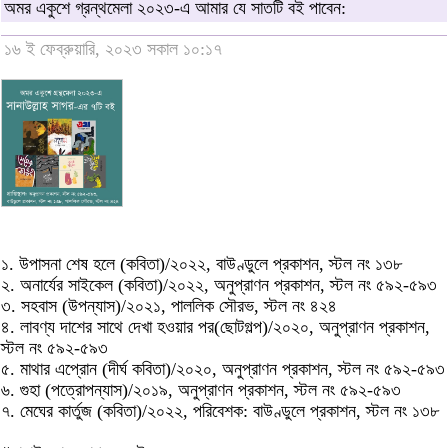
অমর একুশে গ্রন্থমেলা ২০২৩-এ আমার যে সাতটি বই পাবেন:
১৬ ই ফেব্রুয়ারি, ২০২৩ সকাল ১০:১৭
১. উপাসনা শেষ হলে (কবিতা)/২০২২, বাউণ্ডুলে প্রকাশন, স্টল নং ১৩৮
২. অনার্যের সাইকেল (কবিতা)/২০২২, অনুপ্রাণন প্রকাশন, স্টল নং ৫৯২-৫৯৩
৩. সহবাস (উপন্যাস)/২০২১, পাললিক সৌরভ, স্টল নং ৪২৪
৪. লাবণ্য দাশের সাথে দেখা হওয়ার পর(ছোটগল্প)/২০২০, অনুপ্রাণন প্রকাশন,
স্টল নং ৫৯২-৫৯৩
৫. মাথার এপ্রোন (দীর্ঘ কবিতা)/২০২০, অনুপ্রাণন প্রকাশন, স্টল নং ৫৯২-৫৯৩
৬. গুহা (পত্রোপন্যাস)/২০১৯, অনুপ্রাণন প্রকাশন, স্টল নং ৫৯২-৫৯৩
৭. মেঘের কার্তুজ (কবিতা)/২০২২, পরিবেশক: বাউণ্ডুলে প্রকাশন, স্টল নং ১৩৮