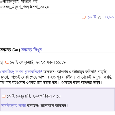
#সানাউল্লাহ_সাগরের_বই
#অমর_একুশে_গ্রন্থমেলা_২০২৩
১০ টি
+২/-০
মন্তব্য (১০)
মন্তব্য লিখুন
১|
১৬ ই ফেব্রুয়ারি, ২০২৩ সকাল ১১:১৯
সোনাবীজ; অথবা ধুলোবালিছাই
বলেছেন: আপনার একটামাত্র কবিতাই পড়েছি
ব্লগে, তাতেই বোঝা গেছে আপনার হাত খুব সাবলীল। তা থেকেই অনুমান করছি,
আপনার বইগুলোর গুণগত মান ভালো হবে। শুভেচ্ছা রইল আপনার জন্য।
১৬ ই ফেব্রুয়ারি, ২০২৩ বিকাল ৩:১৮
সানাউল্লাহ সাগর
বলেছেন: ভালোবাসা জানবেন।