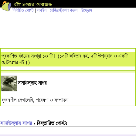
নির্বাচিত পোস্ট
|
লগইন
|
রেজিস্ট্রেশন করুন
|
রিফ্রেস
প্রকাশিত বইয়ের সংখ্যা ১৩ টি। (১০টি কবিতার বই, ২টি উপন্যাস ও একটি
ছোটগল্পের বই।)
সানাউল্লাহ সাগর
সৃজনশীল লেখালেখি, গবেষণা ও সম্পাদনা
সানাউল্লাহ সাগর
› বিস্তারিত পোস্টঃ