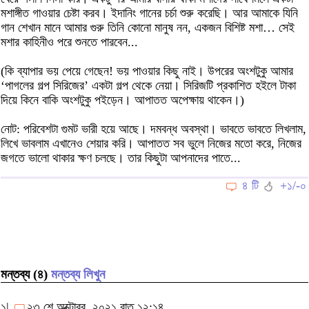
মশাঙ্গীত গাওয়ার চেষ্টা করব। ইদানিং গানের চর্চা শুরু করেছি। আর আমাকে যিনি
গান শেখান মানে আমার গুরু তিনি কোনো মানুষ নন, একজন বিশিষ্ট মশা… সেই
মশার কাহিনীও পরে শুনতে পারবেন...
(কি ব্যাপার ভয় পেয়ে গেছেন! ভয় পাওয়ার কিছু নাই। উপরের অংশটুকু আমার
‘পাগলের গল্প সিরিজের’ একটা গল্প থেকে নেয়া। সিরিজটি প্রকাশিত হইলে টাকা
দিয়ে কিনে বাকি অংশটুকু পইড়েন। আপাতত অপেক্ষায় থাকেন।)
নোট: পরিবেশটা গুমট ভারী হয়ে আছে। দমবন্ধ অবস্থা। ভাবতে ভাবতে লিখলাম,
লিখে ভাবলাম এখানেও শেয়ার করি। আপাতত সব ভুলে নিজের মতো করে, নিজের
জগতে ভালো থাকার ক্ষণ চলছে। তার কিছুটা আপনাদের পাতে...
৪ টি
+১/-০
মন্তব্য (৪)
মন্তব্য লিখুন
১|
২৩ শে অক্টোবর, ২০২১ রাত ১২:১৪