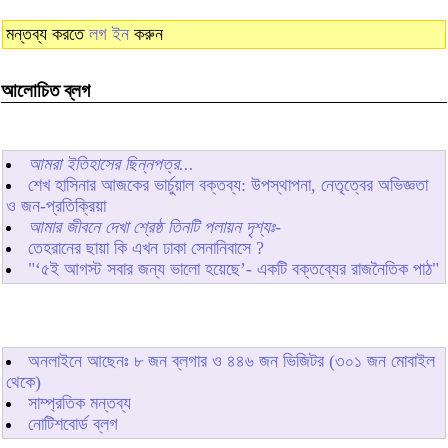
মন্তব্য করতে
লগ ইন
করুন
আলোচিত ব্লগ
আমরা ইতিহাসের ছিন্নপত্র...
শেখ হাসিনার আজকের ভার্চুয়াল বক্তব্য: উপস্থাপনা, নেতৃত্বের অভিজ্ঞতা
ও জন-প্রতিক্রিয়া
আমার জীবনে দেখা শ্রেষ্ঠ তিনটি পলায়ন দৃশ্যঃ-
তেহরানের ছায়া কি এখন ঢাকা সেনানিবাসে ?
"‘৫ই আগস্ট সবার জন্য ভালো হয়েছে’- একটি বক্তব্যের রাজনৈতিক পাঠ"
অনলাইনে আছেনঃ
৮
জন ব্লগার ও
৪৪৬
জন ভিজিটর (৩০১ জন মোবাইল
থেকে)
সাম্প্রতিক মন্তব্য
নোটিশবোর্ড ব্লগ