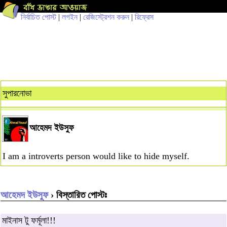
নির্বাচিত পোস্ট
|
লগইন
|
রেজিস্ট্রেশন করুন
|
রিফ্রেস
সুপারনোভা
আহেমদ ইউসুফ
I am a introverts person would like to hide myself.
আহেমদ ইউসুফ
› বিস্তারিত পোস্টঃ
মাইনাস টু ফর্মূলা!!!