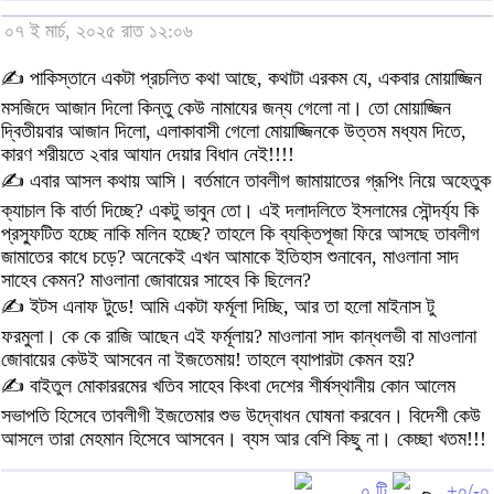
০৭ ই মার্চ, ২০২৫ রাত ১২:০৬
✍️ পাকিস্তানে একটা প্রচলিত কথা আছে, কথাটা এরকম যে, একবার মোয়াজ্জিন
মসজিদে আজান দিলো কিন্তু কেউ নামাযের জন্য গেলো না। তো মোয়াজ্জিন
দ্বিতীয়বার আজান দিলো, এলাকাবাসী গেলো মোয়াজ্জিনকে উত্তম মধ্যম দিতে,
কারণ শরীয়তে ২বার আযান দেয়ার বিধান নেই!!!!
✍️ এবার আসল কথায় আসি। বর্তমানে তাবলীগ জামায়াতের গ্রূপিং নিয়ে অহেতুক
ক্যাচাল কি বার্তা দিচ্ছে? একটু ভাবুন তো। এই দলাদলিতে ইসলামের সৌন্দর্য্য কি
প্রস্ফুটিত হচ্ছে নাকি মলিন হচ্ছে? তাহলে কি ব্যক্তিপূজা ফিরে আসছে তাবলীগ
জামাতের কাধে চড়ে? অনেকেই এখন আমাকে ইতিহাস শুনাবেন, মাওলানা সাদ
সাহেব কেমন? মাওলানা জোবায়ের সাহেব কি ছিলেন?
✍️ ইটস এনাফ টুডে! আমি একটা ফর্মূলা দিচ্ছি, আর তা হলো মাইনাস টু
ফরমুলা। কে কে রাজি আছেন এই ফর্মূলায়? মাওলানা সাদ কান্ধলভী বা মাওলানা
জোবায়ের কেউই আসবেন না ইজতেমায়! তাহলে ব্যাপারটা কেমন হয়?
✍️ বাইতুল মোকাররমের খতিব সাহেব কিংবা দেশের শীর্ষস্থানীয় কোন আলেম
সভাপতি হিসেবে তাবলীগী ইজতেমার শুভ উদ্বোধন ঘোষনা করবেন। বিদেশী কেউ
আসলে তারা মেহমান হিসেবে আসবেন। ব্যস আর বেশি কিছু না। কেচ্ছা খতম!!!
০ টি
+০/-০