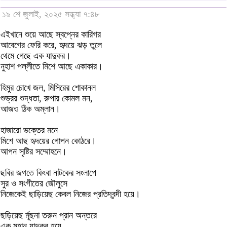
১৯ শে জুলাই, ২০২৫ সন্ধ্যা ৭:৪৮
এইখানে শুয়ে আছে স্বপ্নের কারিগর
আবেগের ফেরি করে, হৃদয়ে ঝড় তুলে
থেমে গেছে এক যাদুকর।
নুহাশ পল্লীতে মিশে আছে একাকার।
হিমুর চোখে জল, মিসিরের শোকানল
শুভ্রর শুদ্ধতা, রুপার কোমল মন,
আজও ঠিক অম্লান।
হাজারো ভক্তের মনে
মিশে আছ হৃদয়ের গোপন কোঠরে।
আপন সৃষ্টির সম্মোহনে।
ছবির জগতে কিংবা নাটকের সংলাপে
সুর ও সংগীতের জৌলুসে
নিজেকেই ছাড়িয়েছ কেবল নিজের প্রতিদ্বন্দী হয়ে।
ছড়িয়েছ র্মূছনা তরুন প্রান অন্তরে
এক মহান যাদুকর হয়ে