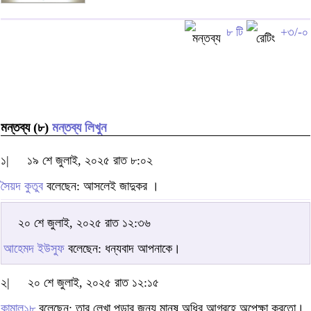
৮ টি
+৩/-০
মন্তব্য (৮)
মন্তব্য লিখুন
১|
১৯ শে জুলাই, ২০২৫ রাত ৮:০২
সৈয়দ কুতুব
বলেছেন: আসলেই জাদুকর ।
২০ শে জুলাই, ২০২৫ রাত ১২:৩৬
আহেমদ ইউসুফ
বলেছেন: ধন্যবাদ আপনাকে।
২|
২০ শে জুলাই, ২০২৫ রাত ১২:১৫
কামাল১৮
বলেছেন: তার লেখা পড়ার জন্য মানুষ অধির আগ্রহে অপেক্ষা করতো।