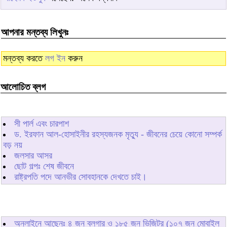
আপনার মন্তব্য লিখুনঃ
মন্তব্য করতে
লগ ইন
করুন
আলোচিত ব্লগ
সী পার্ল এবং চারপাশ
ড. ইরফান আল-হোসাইনীর রহস্যজনক মৃত্যু - জীবনের চেয়ে কোনো সম্পর্ক
বড় নয়
জলসার আসর
ছোট গল্পঃ শেষ জীবনে
রাষ্ট্রপতি পদে আনভীর সোবহানকে দেখতে চাই।
অনলাইনে আছেনঃ
৪
জন ব্লগার ও
১৮৫
জন ভিজিটর (১০৭ জন মোবাইল