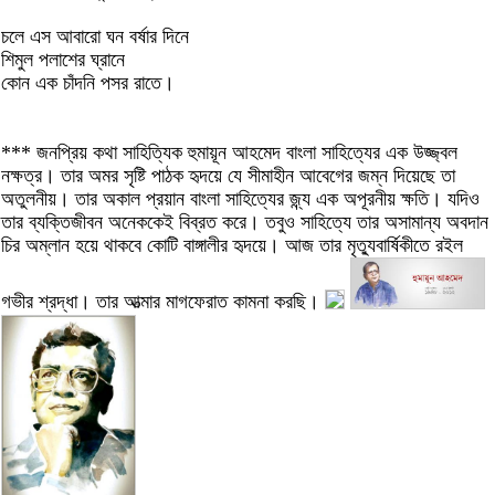
চলে এস আবারো ঘন বর্ষার দিনে
শিমুল পলাশের ঘ্রানে
কোন এক চাঁদনি পসর রাতে।
*** জনপ্রিয় কথা সাহিত্যিক হুমায়ূন আহমেদ বাংলা সাহিত্যের এক উজ্জ্বল
নক্ষত্র। তার অমর সৃষ্টি পাঠক হৃদয়ে যে সীমাহীন আবেগের জম্ন দিয়েছে তা
অতুলনীয়। তার অকাল প্রয়ান বাংলা সাহিত্যের জ্ন্য এক অপূরনীয় ক্ষতি। যদিও
তার ব্যক্তিজীবন অনেককেই বিব্রত করে। তবুও সাহিত্যে তার অসামান্য অবদান
চির অম্লান হয়ে থাকবে কোটি বাঙ্গালীর হৃদয়ে। আজ তার মৃত্যুবার্ষিকীতে রইল
গভীর শ্রদ্ধা। তার আত্মার মাগফেরাত কামনা করছি।