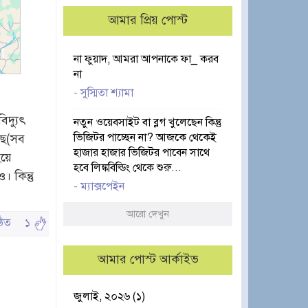
আমার প্রিয় পোস্ট
না ফুয়াদ, আমরা আপনাকে ফা_ করব
না
-
সুস্মিতা শ্যামা
িদ্যুৎ
নতুন ওয়েবসাইট বা ব্লগ খুলেছেন কিন্তু
ভিজিটর পাচ্ছেন না? আজকে থেকেই
ছে(সব
হাজার হাজার ভিজিটর পাবেন সাথে
হয়ে
হবে লিঙ্কবিল্ডিং থেকে শুরু...
 কিন্তু
-
ম্যাক্সপেইন
আরো দেখুন
পঠিত
১
আমার পোস্ট আর্কাইভ
জুলাই, ২০২৬ (১)