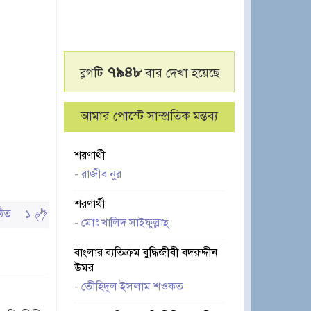
৭৯৪৮
ব্লগটি
বার দেখা হয়েছে
আমার পোস্টে সাম্প্রতিক মন্তব্য
শরণার্থী
-
রাজীব নুর
শরণার্থী
পঠিত
১
-
মোঃ খালিদ সাইফুল্লাহ্‌
বাংলার ব্যতিক্রম বুদ্ধিজীবী বদরুদ্দীন
উমর
-
তেীহিদুল ইসলাম শওকত