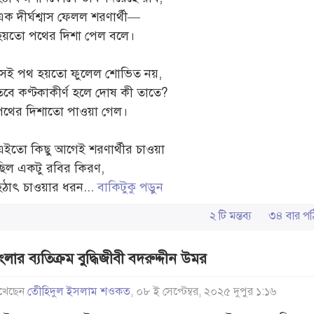
এক দীর্ঘশ্বাস ফেলল শরণার্থী—
হয়তো পথের দিশা পেল বলে।
সেই পথ হয়তো ফুলেল শোভিত নয়,
তবে কণ্টকাকীর্ণ হলে দোষ কী তাতে?
পথের দিশাতো পাওয়া গেল।
এইতো কিছু আগেই শরণার্থীর চাওয়া
ছিল একটু রবির কিরণ,
হঠাৎ চাওয়ার ধরন...
বাকিটুকু পড়ুন
২ টি মন্তব্য
৩৪ বার 
ংলার ব্যতিক্রম বুদ্ধিজীবী বদরুদ্দীন উমর
খেছেন
তেীহিদুল ইসলাম শওকত
, ০৮ ই সেপ্টেম্বর, ২০২৫ দুপুর ১:১৬