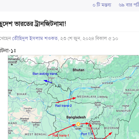
০ টি মন্তব্য
৬৯ বার 
্ধুদেশ ভারতের ট্রানজিটনামা!
খেছেন
তেীহিদুল ইসলাম শওকত
, ২৩ শে জুন, ২০২৪ বিকাল ৫:১০
ঘটনা-১ঃ