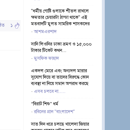
"ধর্মীয় গোষ্টি গুলাকে শীতল রাখলে
ক্ষমতার চেয়ারটা ঠান্ডা থাকে" এই
মতবাদটি মুলত সামরিক শাসকদের
পঠিত
১
-
আশমএরশাদ
সানি লিওনির ঢাকা ভ্রমণ ও ১৫,০০০
টাকার টিকেট কথন...
-
মুসফিক ফাহাদ
একদল মেরে এবং অন্যদল মারার
সুযোগ দিয়ে বা তাদের বিরুদ্ধে কোন
ব্যবস্থা না নিয়ে সমান অপরাধ করছে
-
এসব চলবে না.....
“বিরাট শিশু” ধর্ম
-
রবিনের প্রান "বাংলাদেশ"
সাত দিন ধরে চলছে খালেদা জিয়ার