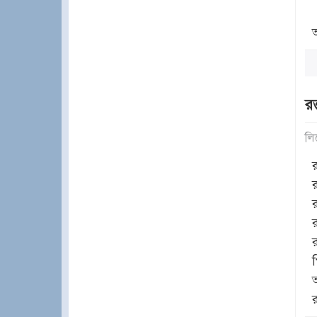
আ
রক
লি
র
র
র