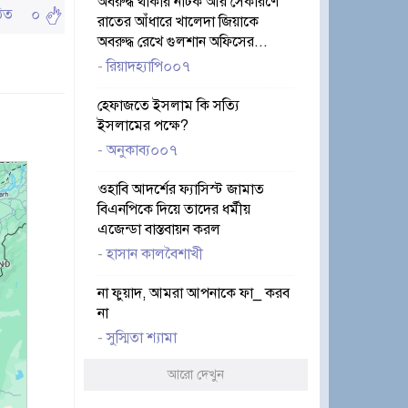
অবরুদ্ধ থাকার নাটক আর সেকারণে
পঠিত
০
রাতের আঁধারে খালেদা জিয়াকে
অবরুদ্ধ রেখে গুলশান অফিসের...
-
রিয়াদহ্যাপি০০৭
হেফাজতে ইসলাম কি সত্যি
ইসলামের পক্ষে?
-
অনুকাব্য০০৭
ওহাবি আদর্শের ফ্যাসিস্ট জামাত
বিএনপিকে দিয়ে তাদের ধর্মীয়
এজেন্ডা বাস্তবায়ন করল
-
হাসান কালবৈশাখী
না ফুয়াদ, আমরা আপনাকে ফা_ করব
না
-
সুস্মিতা শ্যামা
আরো দেখুন