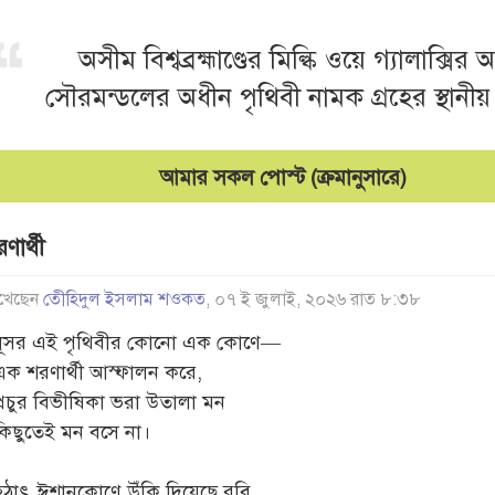
অসীম বিশ্বব্রহ্মাণ্ডের মিল্কি ওয়ে গ্যালাক্সির 
সৌরমন্ডলের অধীন পৃথিবী নামক গ্রহের স্থানীয় প
আমার সকল পোস্ট (ক্রমানুসারে)
ণার্থী
খেছেন
তেীহিদুল ইসলাম শওকত
, ০৭ ই জুলাই, ২০২৬ রাত ৮:৩৮
ধূসর এই পৃথিবীর কোনো এক কোণে—
এক শরণার্থী আস্ফালন করে,
প্রচুর বিভীষিকা ভরা উতালা মন
কিছুতেই মন বসে না।
হঠাৎ ঈশানকোণে উঁকি দিয়েছে রবি,