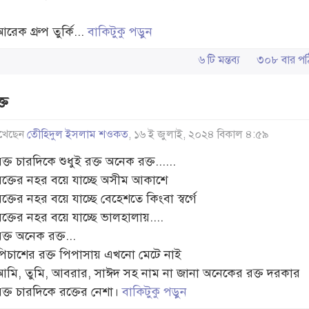
রেক গ্রুপ তুর্কি...
বাকিটুকু পড়ুন
৬ টি মন্তব্য
৩০৮ বার 
্ত
খেছেন
তেীহিদুল ইসলাম শওকত
, ১৬ ই জুলাই, ২০২৪ বিকাল ৪:৫৯
ক্ত চারদিকে শুধুই রক্ত অনেক রক্ত......
রক্তের নহর বয়ে যাচ্ছে অসীম আকাশে
ক্তের নহর বয়ে যাচ্ছে বেহেশতে কিংবা স্বর্গে
রক্তের নহর বয়ে যাচ্ছে ভালহালায়....
ক্ত অনেক রক্ত...
পিচাশের রক্ত পিপাসায় এখনো মেটে নাই
আমি, তুমি, আবরার, সাঈদ সহ নাম না জানা অনেকের রক্ত দরকার
রক্ত চারদিকে রক্তের নেশা।
বাকিটুকু পড়ুন