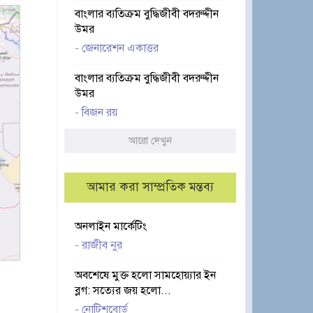
বাংলার ব্যতিক্রম বুদ্ধিজীবী বদরুদ্দীন
উমর
-
জেনারেশন একাত্তর
বাংলার ব্যতিক্রম বুদ্ধিজীবী বদরুদ্দীন
উমর
-
বিজন রয়
আরো দেখুন
আমার করা সাম্প্রতিক মন্তব্য
অনলাইন মার্কেটিং
-
রাজীব নুর
অবশেষে মুক্ত হলো সামহোয়্যার ইন
ব্লগ: সত্যের জয় হলো...
-
নোটিশবোর্ড