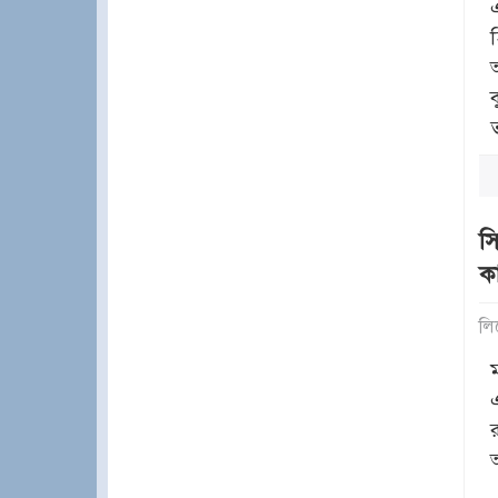
স
কা
লি
আ