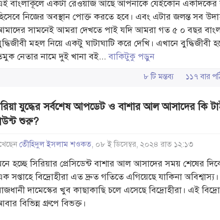
এই বাংলাকূলে একটা রেওয়াজ আছে আপনাকে যেইকোন একদিকের বু
হিসেবে নিজের অবস্থান পোক্ত করতে হবে। এবং এটার জলন্ত সব উদ
আমাদের সামনেই আমরা দেখতে পাই যদি আমরা গত ৫ ০ বছর বাংল
বুদ্ধিজীবী মহল নিয়ে একটু ঘাটাঘাটি করে দেখি। এখানে বুদ্ধিজীবী 
তমুক নেতার নামে দুই খানা বই...
বাকিটুকু পড়ুন
৮ টি মন্তব্য
১১৭ বার 
িরিয়া যুদ্ধের সর্বশেষ আপডেট ও বাশার আল আসাদের কি ট
উন্ট শুরু?
খেছেন
তেীহিদুল ইসলাম শওকত
, ০৮ ই ডিসেম্বর, ২০২৪ রাত ১২:১৩
মনে হচ্ছে সিরিয়ার প্রেসিডেন্ট বাশার আল আসাদের সময় শেষের দি
এক সপ্তাহে বিদ্রোহীরা এত দ্রুত গতিতে এগিয়েছে যাকিনা অবিশ্বাস্য
রাজধানী দামেস্কের খুব কাছাকাছি চলে এসেছে বিদ্রোহীরা। এই বিদ্র
বার বিভিন্ন গ্রুপে বিভক্ত।