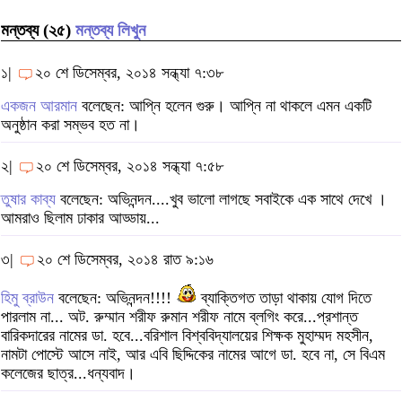
মন্তব্য (২৫)
মন্তব্য লিখুন
১|
২০ শে ডিসেম্বর, ২০১৪ সন্ধ্যা ৭:৩৮
একজন আরমান
বলেছেন: আপ্নি হলেন গুরু। আপ্নি না থাকলে এমন একটি
অনুষ্ঠান করা সম্ভব হত না।
২|
২০ শে ডিসেম্বর, ২০১৪ সন্ধ্যা ৭:৫৮
তুষার কাব্য
বলেছেন: অভিনন্দন....খুব ভালো লাগছে সবাইকে এক সাথে দেখে ।
আমরাও ছিলাম ঢাকার আড্ডায়...
৩|
২০ শে ডিসেম্বর, ২০১৪ রাত ৯:১৬
হিমু ব্রাউন
বলেছেন: অভিনন্দন!!!!
ব্যাক্তিগত তাড়া থাকায় যোগ দিতে
পারলাম না... অট. রুম্মান শরীফ রুমান শরীফ নামে ব্লগিং করে...প্রশান্ত
বারিকদারের নামের ডা. হবে...বরিশাল বিশ্ববিদ্যালয়ের শিক্ষক মুহাম্মদ মহসীন,
নামটা পোস্টে আসে নাই, আর এবি ছিদ্দিকের নামের আগে ডা. হবে না, সে বিএম
কলেজের ছাত্র...ধন্যবাদ।