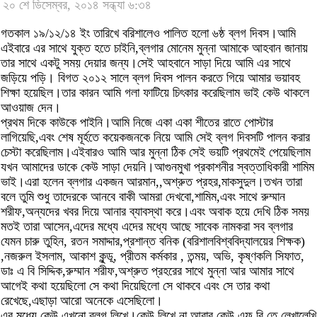
২০ শে ডিসেম্বর, ২০১৪ সন্ধ্যা ৬:৩৪
গতকাল ১৯/১২/১৪ ইং তারিখে বরিশালেও পালিত হলো ৬ষ্ঠ ব্লগ দিবস।আমি
এইবারে এর সাথে যুক্ত হতে চাইনি,ব্লগার মোনেম মুন্না আমাকে আহবান জানায়
তার সাথে একটু সময় দেয়ার জন্য।সেই আহবানে সাড়া দিয়ে আমি এর সাথে
জড়িয়ে পড়ি। বিগত ২০১২ সালে ব্লগ দিবস পালন করতে গিয়ে আমার ভয়াবহ
শিক্ষা হয়েছিল।তার কারন আমি গলা ফাটিয়ে চিৎকার করেছিলাম ভাই কেউ থাকলে
আওয়াজ দেন।
প্রথম দিকে কাউকে পাইনি।আমি নিজে একা একা শীতের রাতে পোস্টার
লাগিয়েছি,এবং শেষ মূর্হতে কয়েকজনকে নিয়ে আমি সেই ব্লগ দিবসটি পালন করার
চেস্টা করেছিলাম।এইবারও আমি আর মুন্না ঠিক সেই ভয়টি প্রথমেই পেয়েছিলাম
যখন আমাদের ডাকে কেউ সাড়া দেয়নি।আগুনমুখা প্রকাশনীর স্বত্তাধিকারী শামিম
ভাই।এরা হলেন ব্লগার একজন আরমান,,অশ্রুত প্রহর,মাকসুদুল।তখন তারা
বলে তুমি শুধু তাদেরকে আনবে বাকী আমরা দেখবো,শামিম,এবং সাথে রুম্মান
শরীফ,অন্যদের খবর দিয়ে আনার ব্যাবস্থা করে।এবং অবাক হয়ে দেখি ঠিক সময়
মতই তারা আসেন,এদের মধ্যে এদের মধ্যে আছে সাবেক নামকরা সব ব্লগার
যেমন চারু তুহিন, রতন সমাদ্দার,প্রশান্ত বনিক (বরিশালবিশ্ববিদ্যালয়ের শিক্ষক)
,নজরুল ইসলাম, আকাশ কুন্ডূ, প্রীতম কর্মকার , তন্ময়, অভি, কৃষ্ণকলি সিফাত,
ডাঃ এ বি সিদ্দিক,রুম্মান শরীফ,অশ্রুত প্রহরের সাথে মুন্না আর আমার সাথে
আগেই কথা হয়েছিলো সে কথা দিয়েছিলো সে থাকবে এবং সে তার কথা
রেখেছে,এছাড়া আরো অনেকে এসেছিলো।
এর মধ্যে কেউ এখনো ব্লগ লিখে।কেউ লিখে না,আবার কেউ এফ বি তে লেখালেখি