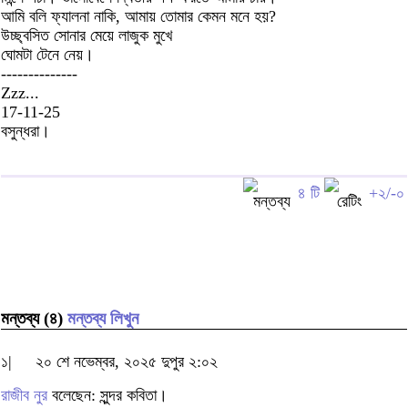
আমি বলি ফ্যালনা নাকি, আমায় তোমার কেমন মনে হয়?
উচ্ছ্বসিত সোনার মেয়ে লাজুক মুখে
ঘোমটা টেনে নেয়।
--------------
Zzz...
17-11-25
বসুন্ধরা।
৪ টি
+২/-০
মন্তব্য (৪)
মন্তব্য লিখুন
১|
২০ শে নভেম্বর, ২০২৫ দুপুর ২:০২
রাজীব নুর
বলেছেন: সুন্দর কবিতা।