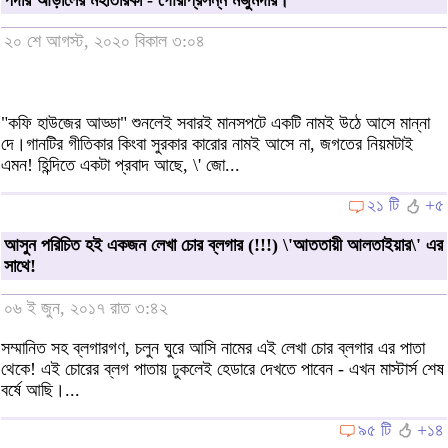
পর্দার আড়ালের মহাতারকা - গৌরীপ্রসন্ন মজুমদার।
২০ শে আগস্ট, ২০২০ বিকাল ৩:০৪
"কফি হাউজের আড্ডা" শুনলেই সবারই মানসপটে একটি নামই উঠে আসে মান্না
দে।গানটির গীতিকার কিংবা সুরকার কারোর নামই আসে না, জগতের নিয়মটাই
এমন! হিন্দিতে একটা প্রবাদ আছে, \' জো...
২১ টি
+৫
আসুন পরিচিত হই একজন লেখা চোর ব্লগার (!!!) \'আততায়ী আলতাইয়ার\' এর
সাথে!
০৬ ই জুন, ২০১৭ রাত ৩:৪২
সম্মানিত সহ ব্লগারগণ, চলুন ঘুরে আসি নামের এই লেখা চোর ব্লগার এর পাতা
থেকে! এই চোরের ব্লগ পাতায় ঢুকলেই হেডারে দেখতে পাবেন - এখন মাস্টার্স শেষ
বর্ষে আছি।...
৯৫ টি
+১৪