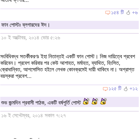
১৫৪ টি
+৬
ফান পোস্টঃ ব্লগারদের ঈদ।
১০ ই অক্টোবর, ২০১৪ ভোর ৫:২৬
সংবিধিবদ্ধ সতর্কীকরণঃ ইহা নিতান্তই একটি ফান পোস্ট। নিজ দায়িত্বে প্রবেশ
করিবেন। প্রবেশ করিবার পর কেউ আশাহত, মর্মাহত, ব্যাথিত, হিংসিত,
ক্রোধান্বিত, আপসোসিত হইলে লেখক কোনক্রমেই দায়ী থাকিবে না। অপ্রাপ্ত
বয়স্করা প্রবেশ...
১২৫ টি
+১২
শুভ জন্মদিন প্রবাসী পাঠক, একটি বর্ষপূর্তি পোস্ট
১৬ ই সেপ্টেম্বর, ২০১৪ সকাল ৭:২৭