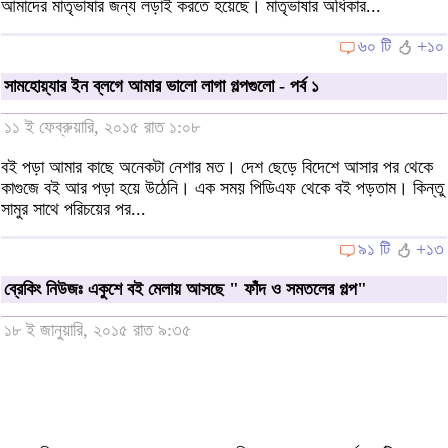
আমাদের মাতৃভাষার জন্য লড়াই করতে হয়েছে। মাতৃভাষার অধিকার...
৬০ টি
+১০
সামহোয়্যার ইন ব্লগে আমার ভালো লাগা গল্পগুলো - পর্ব ১
১১ ই ফেব্রুয়ারি, ২০১৫ রাত ১:০৮
বই পড়া আমার কাছে অনেকটা নেশার মত। দেশ ছেড়ে বিদেশে আসার পর থেকে
কাগুজে বই আর পড়া হয়ে উঠেনি। এক সময় পিডিএফ থেকে বই পড়তাম। কিন্তু
সামুর সাথে পরিচয়ের পর...
৯১ টি
+১৩
ব্রেকিং নিউজঃ একুশে বই মেলায় আসছে " ফাঁদ ও সমতলের গল্প"
১৮ ই জানুয়ারি, ২০১৫ রাত ৯:৩৫