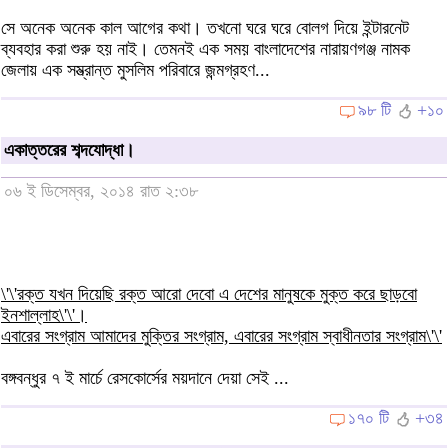
সে অনেক অনেক কাল আগের কথা। তখনো ঘরে ঘরে বোলগ দিয়ে ইন্টারনেট
ব্যবহার করা শুরু হয় নাই। তেমনই এক সময় বাংলাদেশের নারায়ণগঞ্জ নামক
জেলায় এক সম্ভ্রান্ত মুসলিম পরিবারে জন্মগ্রহণ...
৯৮ টি
+১০
একাত্তরের শব্দযোদ্ধা।
০৬ ই ডিসেম্বর, ২০১৪ রাত ২:৩৮
\'\'রক্ত যখন দিয়েছি রক্ত আরো দেবো এ দেশের মানুষকে মুক্ত করে ছাড়বো
ইনশাল্লাহ\'\'।
এবারের সংগ্রাম আমাদের মুক্তির সংগ্রাম, এবারের সংগ্রাম স্বাধীনতার সংগ্রাম\'\'
বঙ্গবন্ধুর ৭ ই মার্চে রেসকোর্সের ময়দানে দেয়া সেই ...
১৭০ টি
+৩৪