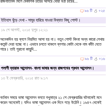
রাজনীতিবিদ মিলে বৈকালিক চায়ের আসরে ধোঁয়া উঠা চায়ের...
৯৬ টি
+২৫
ইতিহাস খুঁড়ে দেখা - সামুর হারিয়ে যাওয়া বিখ্যাত কিছু পোস্ট।
১৯ শে আগস্ট, ২০১৫ দুপুর ১২:২১
অনেকদিন হয় ব্লগে নিয়মিত আসা হয় না। নতুন পোস্ট কিংবা অন্য কারো লেখায়
কমেন্ট দেয়া হচ্ছে না। এভাবে চলতে থাকলে ব্লগার কোটা থেকে নাম কাঁটা যেতে
পারে। তাই পুরানো কাসুন্দি...
৯৬ টি
+১৬
পলাশী ব্যারাক আন্দোলন- বাংলা ভাষার জন্য রাজপথের প্রথম আন্দোলন।
১৩ ই ফেব্রুয়ারি, ২০১৫ রাত ৯:১৭
বর্তমান সময়ে ভাষা আন্দোলন বলতে শুধুমাত্র ২১ শে ফেব্রুয়ারির ঘটনাকেই মনে
করেন অনেকেই। যদিও ভাষা আন্দোলন এক দিনে গড়ে উঠেনি। ১৯৪৭ থেকেই