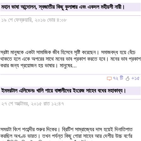
মহান ভাষা আন্দোলন, স্বজাতীয় কিছু কুলাঙ্গার এবং একদল মহীয়সী নারী।
১৯ শে ফেব্রুয়ারি, ২০১৬ ভোর ৪:০৮
স্রষ্টা মানুষকে একটা সামাজিক জীব হিসেবে সৃষ্টি করেছেন। সমাজবদ্ধ হয়ে বেঁচে
থাকতে হলে একে অপরের সাথে মনের ভাব প্রকাশ করতে হবে। মনের ভাব প্রকাশ
করার জন্য প্রয়োজন হয় ভাষার। মানুষের...
৭২ টি
+১৫
ইমমরটাল এলিভেনঃ খালি পায়ে বাঙ্গালীদের ইংরেজ সাহেব বধের মহাকাব্য।
২৭ শে অক্টোবর, ২০১৫ রাত ১২:৪৭
সময়টা বিংশ শতাব্দীর শুরুর দিকের। ব্রিটিশ সাম্রাজ্যের দাস হয়েই দিনাতিপাত
করছিল অখণ্ড ভারত। তখন পর্যন্ত কিছু গোরা সাহেব আর দেশীয় উচ্চ বর্ণের