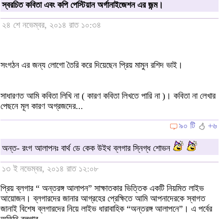
স্বরচিত কবিতা এবং কপি পেস্টিয়ান অর্গানাইজেশন এর জন্ম।
২৪ শে নভেম্বর, ২০১৪ রাত ১০:৩৪
সংগঠন এর জন্য লোগো তৈরি করে দিয়েছেন প্রিয় মামুন রশিদ ভাই।
সাধারণত আমি কবিতা লিখি না ( কারণ কবিতা লিখতে পারি না )। কবিতা না লেখার
পেছনে মূল কারণ অগ্রজদের...
৯০ টি
+৬
অন্ত- রংগ আলাপনঃ বার্থ ডে কেক উইথ ব্লগার স্নিগ্ধ শোভন
১৩ ই নভেম্বর, ২০১৪ রাত ১২:০৮
প্রিয় ব্লগার “ অন্তরঙ্গ আলাপন” সাক্ষাতকার ভিত্তিক একটি নিয়মিত লাইভ
আয়োজন। ব্লগারদের জানার আগ্রহের প্রেক্ষিতে আমি আপনাদেরকে স্বাগত
জানাই বিশেষ ব্লগারদের নিয়ে লাইভ ধারাবাহিক “অন্তরঙ্গ আলাপনে”। এ পর্বের
অতিথি ব্লগার...