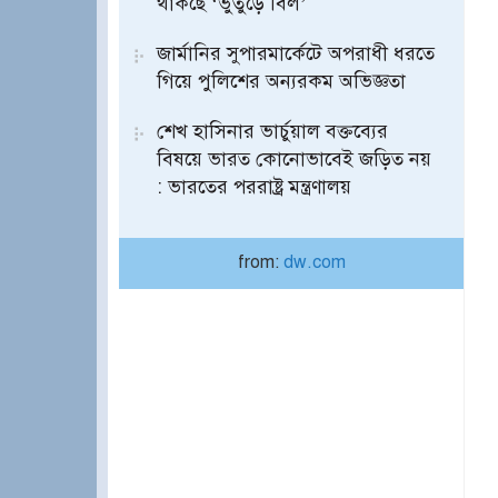
থাকছে ‘ভুতুড়ে বিল’
জার্মানির সুপারমার্কেটে অপরাধী ধরতে
গিয়ে পুলিশের অন্যরকম অভিজ্ঞতা
শেখ হাসিনার ভার্চুয়াল বক্তব্যের
বিষয়ে ভারত কোনোভাবেই জড়িত নয়
: ভারতের পররাষ্ট্র মন্ত্রণালয়
from:
dw.com