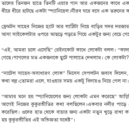
তাদের তিনজন হাতে তিনটি এয়ার গান আর একজনের কাধে এক
ধীরে ধীরে হাটছে একটা স্প্যানিয়েল।নীরব ঘরে বসে এক তরুনের কন্ঠ
ফ্রেমটন সাহেব নিজের হ্যাট আর লাঠিটা নিয়ে বাড়ির সদর দরজার 
আসা সাইকেলটার ওপরে আছড়ে পড়তে গিয়ে একটুর জন্য বেচে গে
“এই, আমরা চলে এসেছি” রেইনকোট কাধে লোকটা বলল। “কাদা-ট
গেছে।পাগলের মত একজনকে ছুটে পালাতে দেখলাম। কে লোকটা?
“নাটেল সাহেব-অসাধারণ লোক” মিসেস সেপলটন জবাব দিলেন, “লো
কথা বল্ল।তোমরা এলে, যাওয়ার সময় একটু বিদায়ও নিয়ে গেল না।
“আমার মনে হয় স্প্যানিয়েলের জন্য লোকটা এমন করেছে” ভাগ্নি
আগেই নিজের কুকুরভীতির কথা বলছিলেন।একবার নদীর পাড়ে গো
করেছিল। ওদের হাত থেকে বাচার জন্য একটা নতুন খুড়ে রাখা
হয় কুকুরভীতির এই অভিজ্ঞতা যথেষ্ট”।