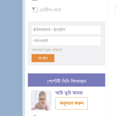
নোটিশ বোর্ড
পাসওয়ার্ড ভুলে গেছেন?
পোস্টটি যিনি লিখেছেন
আমি তুমি আমরা
অনুসরণ করুন