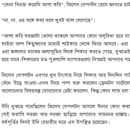
“ভেরা বিরক্ত করেনি আশা করি”, মিসেস সেপল্টন হেসে জানতে চা
“না, না, ওর সঙ্গে কথা বলে খুবই ভাল লেগেছে”।
“আশা করি দরজাটা খোলা থাকলে আপনার কোন অসুবিধা হবে না
ভাইরা অল্প কিছুক্ষণের মধ্যেই শাইকার থেকে ফিরে আসবে। ওর
ওরা জঙ্গলের মাঝের জলাভূমির দিকে শিকার করতে গেছে, বুঝ
হয়ে যাবে।শিকারের মত পুরুষালি ব্যাপারগুলো নিশ্চয়ই আপনার পছ
মিসেস সেপলটন এরপর খুব উৎসাহ নিয়ে শিকার আর দিনদিন পাখি
বেঁধে উড়ে যাওয়া-এসব নিয়ে গল্প শুরু করলেন।ফ্রেমটন নাটেলে
আলোচনার বিষয়বস্তু ঘোরানোর চেষ্টা করলেন, কিন্তু কোন লাভ হল 
উনি বুঝতে পারছিলেন মিসেস সেপলটন আসলে উনার কোন কথা
সেই ফরাসি দরজা আর দরজা ছাড়িয়ে বাগানের সামনের রাস্তায়। ক
বর্ষপূর্তির দিনই উনি বেচারীর ঘরে এস উপস্থিত হয়েছেন।