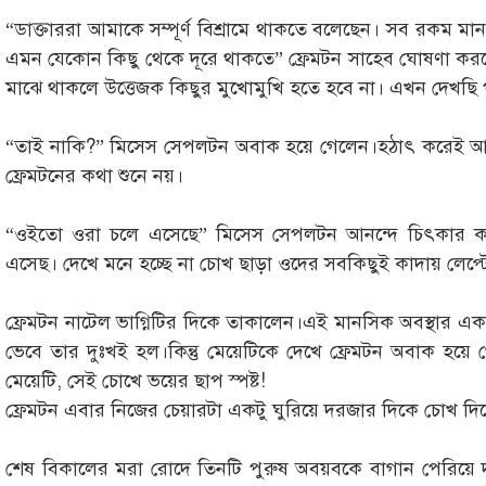
“ডাক্তাররা আমাকে সম্পূর্ণ বিশ্রামে থাকতে বলেছেন। সব রকম মা
এমন যেকোন কিছু থেকে দূরে থাকতে” ফ্রেমটন সাহেব ঘোষণা 
মাঝে থাকলে উত্তেজক কিছুর মুখোমুখি হতে হবে না। এখন দেখছি
“তাই নাকি?” মিসেস সেপলটন অবাক হয়ে গেলেন।হঠাৎ করেই আনন্
ফ্রেমটনের কথা শুনে নয়।
“ওইতো ওরা চলে এসেছে” মিসেস সেপলটন আনন্দে চিৎকার 
এসেছ। দেখে মনে হচ্ছে না চোখ ছাড়া ওদের সবকিছুই কাদায় লেপ্
ফ্রেমটন নাটেল ভাগ্নিটির দিকে তাকালেন।এই মানসিক অবস্থার এ
ভেবে তার দুঃখই হল।কিন্তু মেয়েটিকে দেখে ফ্রেমটন অবাক হয়ে
মেয়েটি, সেই চোখে ভয়ের ছাপ স্পষ্ট!
ফ্রেমটন এবার নিজের চেয়ারটা একটু ঘুরিয়ে দরজার দিকে চোখ দি
শেষ বিকালের মরা রোদে তিনটি পুরুষ অবয়বকে বাগান পেরিয়ে