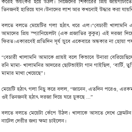
করেই ভয়ংকর হয়ে উঠল। নিজেদের শিকারের প্রিয় জায়গাটাতে
তিনজনই হারিয়ে যান।উনাদের লাশ আর কখনোই উদ্ধার করা যায়ন
বলতে বলতে মেয়েটির গলা হঠাৎ ধরে এল।“বেচারী খালামন
আমাদের প্রিয় স্প্যানিয়েলটা (এক প্রজাতির কুকুর) এই দরজা দিয়
ফিরত।একারণেই প্রতিদিন সূর্য ডুবে একেবারে অন্ধকার না হোয়া পর
“বেচারী খালামনি আমাকে প্রায়ই বলে কিভাবে উনারা বেরিয়েছ
রনি মামা- খালামনির আদরের ছোটভাইটা গান গাইছিল, ‘বার্টি, ত
মামার মাথা খেয়েছে”।
মেয়েটি হঠাৎ গলা নিচু করে বলল, “জানেন, এতদিন পরেও, এরকম 
ওই তিনজনই হঠাৎ দরজা দিয়ে ঘরে ঢুকছে ...”
বলতে বলতে মেয়েটা কেঁপে উঠল। খালাকে আসতে দেখে ফ্রেমটন ন
নাটেল দেরীর জন্য ক্ষমা চাইলেন।