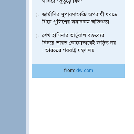
থাকছে ‘ভুতুড়ে বিল’
জার্মানির সুপারমার্কেটে অপরাধী ধরতে
গিয়ে পুলিশের অন্যরকম অভিজ্ঞতা
শেখ হাসিনার ভার্চুয়াল বক্তব্যের
বিষয়ে ভারত কোনোভাবেই জড়িত নয়
: ভারতের পররাষ্ট্র মন্ত্রণালয়
from:
dw.com