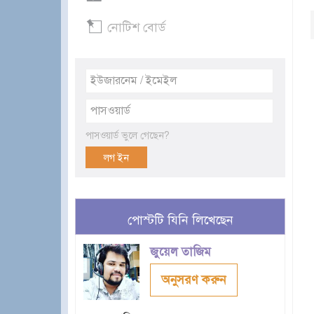
নোটিশ বোর্ড
পাসওয়ার্ড ভুলে গেছেন?
পোস্টটি যিনি লিখেছেন
জুয়েল তাজিম
অনুসরণ করুন