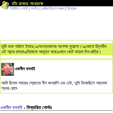
নির্বাচিত পোস্ট
|
লগইন
|
রেজিস্ট্রেশন করুন
|
রিফ্রেস
তুমি ডাক পাঠালে ইথারে,\nঅনন্তকালের অপেক্ষা ফুরালো।\nকোনো চিহ্নহীন
এই শব্দের চাদরে\nনিজেকে আবৃত্ত করে\nযাবে কেটে কয়েক দিন-রাত্রি।
একনীল বনসাই
আমি ছিলাম সময়ের স্রোতের নীল জলরাশি এক ঢেউ, তুমি ভিজেছিলে আচমকা
প্রখর রোদে
একনীল বনসাই
› বিস্তারিত পোস্টঃ