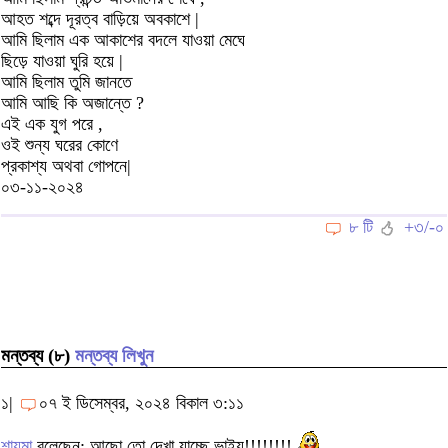
আহত শব্দে দূরত্ব বাড়িয়ে অবকাশে |
আমি ছিলাম এক আকাশের বদলে যাওয়া মেঘে
ছিড়ে যাওয়া ঘুরি হয়ে |
আমি ছিলাম তুমি জানতে
আমি আছি কি অজান্তে ?
এই এক যুগ পরে ,
ওই শুন্য ঘরের কোণে
প্রকাশ্য অথবা গোপনে|
০৩-১১-২০২৪
৮ টি
+৩/-০
মন্তব্য (৮)
মন্তব্য লিখুন
১|
০৭ ই ডিসেম্বর, ২০২৪ বিকাল ৩:১১
শায়মা
বলেছেন: আছো তো দেখা যাচ্ছে ভাইয়ু!!!!!!!!