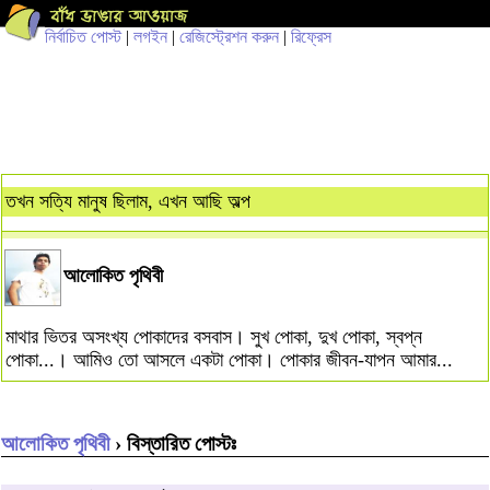
নির্বাচিত পোস্ট
|
লগইন
|
রেজিস্ট্রেশন করুন
|
রিফ্রেস
তখন সত্যি মানুষ ছিলাম, এখন আছি অল্প
আলোকিত পৃথিবী
মাথার ভিতর অসংখ্য পোকাদের বসবাস। সুখ পোকা, দুখ পোকা, স্বপ্ন
পোকা...। আমিও তো আসলে একটা পোকা। পোকার জীবন-যাপন আমার...
আলোকিত পৃথিবী
› বিস্তারিত পোস্টঃ