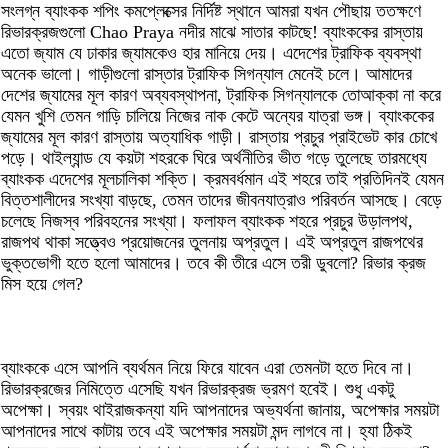
সংলগ্ন ব্যাংকক শপিং কমপ্লেক্সের নির্দিষ্ট স্থানে আমরা যখন পৌছায় ততক্ষণে
রিভারক্রজগুলো Chao Praya নদীর মাঝে সাতার কাটছে! ব্যাংককের রাস্তায়
এতো জ্যাম যে ঢাকার জ্যামকেও হার মানিয়ে দেয়। এদেশের ট্রাফিক ব্যবস্থা
অনেক ভালো। গাড়ীগুলো রাস্তার ট্রাফিক সিগন্যাল মেনেই চলে। আমাদের
দেশের জ্যামের মূল কারণ অব্যবস্থাপনা, ট্রাফিক সিগন্যালকে তোআক্কা না করে
যেমন খুশি তেমন গাড়ি চালিয়ে নিজের নাক কেটে অন্যের যাত্রা ভঙ্গ। ব্যাংককের
জ্যামের মূল কারণ রাস্তায় অত্যাধিক গাড়ী। রাস্তায় প্রচুর প্রাইভেট কার চোখে
পড়ে। থাইল্যান্ড যে কয়টা শহরকে ঘিরে অর্থনীতির ভীত গড়ে তুলেছে তারমধ্যে
ব্যাংকক এদেশের মূলচালিকা শক্তি। ক্রমবর্ধমান এই শহরে তাই প্রতিদিনই যেমন
বিত্তশালীদের সংখ্যা বাড়ছে, তেমন তাদের জীবনযাত্রাও পরিবর্তন আসছে। বেড়ে
চলেছে নিজস্ব পরিবহনের সংখ্যা। ফলাফল ব্যাংকক শহরে প্রচুর উড়ালপথ,
রাজপথ থাকা সত্ত্বেও প্রয়োজনের তুলনায় অপ্রতুল। এই অপ্রতুল রাজপথের
ভুক্তভোগী হতে হলো আমাদের। তবে কী তীরে এসে তরী ডুবলো? রিভার ক্রজ
মিস হয়ে গেল?
ব্যাংককে এসে আপনি ব্যর্থমন নিয়ে ফিরে যাবেন এরা তেমনটা হতে দিবে না।
রিভারক্রজের নিমিত্তে এসেছি যখন রিভারক্রজ ভ্রমণ হবেই। শুধু একটু
অপেক্ষা। স্বয়ং থাইরাজকন্যা যদি আপনাদের অভ্যর্থনা জানায়, অপেক্ষার সময়টা
আপনাদের সাথে কাটায় তবে এই অপেক্ষার সময়টা মন্দ লাগবে না। হ্যা ঠিকই