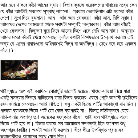
আর মনে থাকবে কাঁচা আমের স্বাদ। রিভার ক্রজে হরেকপদের খাবারের মধ্যে কেন
যে কাঁচা আমটাই সবচেয়ে সুস্বাদু লাগলো। প্রথমে ভেবেছিলাম এটা হয়তো কাঁচা
পেপে। মুখে দিয়ে বুঝলাম। আম। থাই আম বোধহয়। কাঁচা আম, মিষ্টি স্বাদ।
আমাদের দেশের আমগুলো থেকে স্বাদটা সম্পূর্ণই অন্যরকম। কাঁচা আম কাঁচাই
খেয়ে ফেললাম। কিছুক্ষণ ঘুরে ফিরে আমের ডিশে এসে দেখি আম নাই। অন্যরাও
আমার মতো কাঁচাই খেয়ে ফেলেছে! (কাঁচা কথাটা বিশেষভাবে উল্লেখ করলাম এই
জন্য যে এদের খাবারগুলো অধিকাংশই সিদ্ধ বা অর্ধসিদ্ধ। দেখে মনে হয়ে একদম
কাঁচা।)
থাইল্যান্ডে অল্প এই কয়দিনে ঘোরাঘুরি ভালোই হয়েছে, খাওয়া-দাওয়া নিয়ে যারা
একটু সমস্যার ভিতরে যাচ্ছিলেন তারা রিভার ক্রজের খাবারে পেটে আগামী দুইদিনের
রসদ জমিয়ে ফেলেছেন আমি নিশ্চিত। শুধু একটা ডিজে পার্টির আকাঙ্খা বাদ ছিল।
পাতায়া ব্যাংককে ডিজে পার্টি তো কোন ব্যাপারই না। কিন্তু নাইটক্লাবে যেয়ে
নাচা-গানায় অংশগ্রহণে অনেকের সংস্কারে বাঁধে। তাই বলে থাইল্যান্ডে এসে
ডিজে পার্টি হবে না। রিভার ক্রজে সব আয়োজন সম্পন্নই ছিল অপেক্ষা শুধু
অংশগ্রহণকারীর। শুরুটা আমরাই করলাম। ধীরে ধীরে উপস্থিত প্রায় সব
ভ্রমনার্থীরাও আমাদের সাথে যোগ দিল।