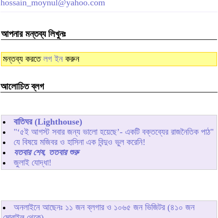
hossain_moynul@yahoo.com
আপনার মন্তব্য লিখুনঃ
মন্তব্য করতে
লগ ইন
করুন
আলোচিত ব্লগ
বাতিঘর (Lighthouse)
"‘৫ই আগস্ট সবার জন্য ভালো হয়েছে’- একটি বক্তব্যের রাজনৈতিক পাঠ"
যে বিষয়ে মজিবর ও হাসিনা এক বিন্দুও ভুল করেনি!
যতবার শেষ, ততবার শুরু
জুলাই যোদ্ধা!
অনলাইনে আছেনঃ
১১
জন ব্লগার ও
১০৬৫
জন ভিজিটর (৪১০ জন
মোবাইল থেকে)