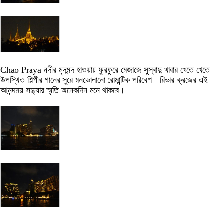
Chao Praya নদীর মৃদমন্দ হাওয়ায় ফুরফুরে মেজাজে সুস্বাদু খাবার খেতে খেতে
উপস্থিত শিল্পীর গানের সুরে মনভোলানো রোমান্টিক পরিবেশ। রিভার ক্রজের এই
আনন্দময় সন্ধ্যার স্মৃতি অনেকদিন মনে থাকবে।