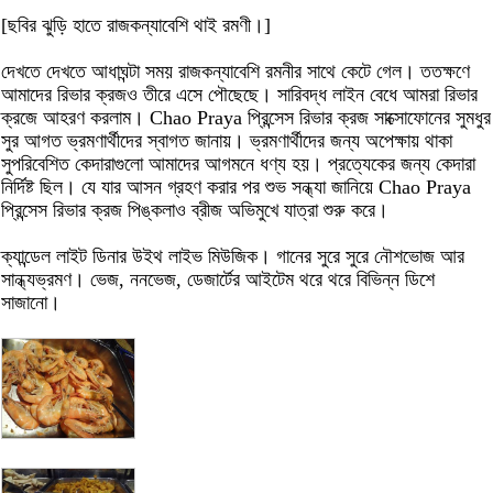
[ছবির ঝুড়ি হাতে রাজকন্যাবেশি থাই রমণী।]
দেখতে দেখতে আধাঘন্টা সময় রাজকন্যাবেশি রমনীর সাথে কেটে গেল। ততক্ষণে
আমাদের রিভার ক্রজও তীরে এসে পৌছেছে। সারিবদ্ধ লাইন বেধে আমরা রিভার
ক্রজে আহরণ করলাম। Chao Praya প্রিন্সেস রিভার ক্রজ সাক্সোফোনের সুমধুর
সুর আগত ভ্রমণার্থীদের স্বাগত জানায়। ভ্রমণার্থীদের জন্য অপেক্ষায় থাকা
সুপরিবেশিত কেদারাগুলো আমাদের আগমনে ধণ্য হয়। প্রত্যেকের জন্য কেদারা
নির্দিষ্ট ছিল। যে যার আসন গ্রহণ করার পর শুভ সন্ধ্যা জানিয়ে Chao Praya
প্রিন্সেস রিভার ক্রজ পিঙ্কলাও ব্রীজ অভিমুখে যাত্রা শুরু করে।
ক্যান্ডেল লাইট ডিনার উইথ লাইভ মিউজিক। গানের সুরে সুরে নৌশভোজ আর
সান্ধ্যভ্রমণ। ভেজ, ননভেজ, ডেজার্টের আইটেম থরে থরে বিভিন্ন ডিশে
সাজানো।