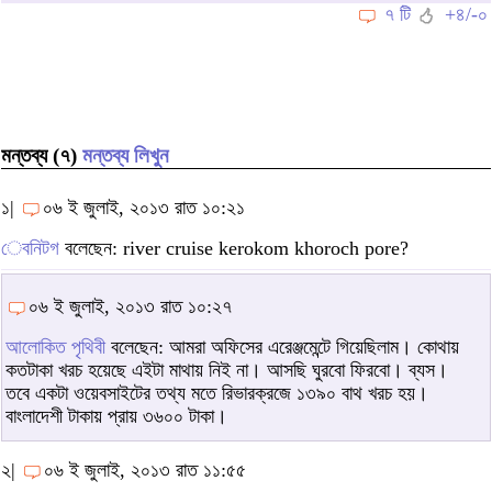
৭ টি
+৪/-০
মন্তব্য (৭)
মন্তব্য লিখুন
১|
০৬ ই জুলাই, ২০১৩ রাত ১০:২১
েবনিটগ
বলেছেন: river cruise kerokom khoroch pore?
০৬ ই জুলাই, ২০১৩ রাত ১০:২৭
আলোকিত পৃথিবী
বলেছেন: আমরা অফিসের এরেঞ্জমেন্টে গিয়েছিলাম। কোথায়
কতটাকা খরচ হয়েছে এইটা মাথায় নিই না। আসছি ঘুরবো ফিরবো। ব্যস।
তবে একটা ওয়েবসাইটের তথ্য মতে রিভারক্রজে ১৩৯০ বাথ খরচ হয়।
বাংলাদেশী টাকায় প্রায় ৩৬০০ টাকা।
২|
০৬ ই জুলাই, ২০১৩ রাত ১১:৫৫