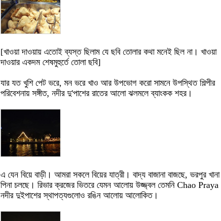
[খাওয়া দাওয়ায় এতোই ব্যস্ত ছিলাম যে ছবি তোলার কথা মনেই ছিল না। খাওয়া
দাওয়ার একদম শেষমুহুর্তে তোলা ছবি]
যার যত খুশি পেট ভরে, মন ভরে খাও আর উপভোগ করো সামনে উপস্থিত শিল্পীর
পরিবেশনায় সঙ্গীত, নদীর দু'পাশের রাতের আলো ঝলমলে ব্যাংকক শহর।
এ যেন বিয়ে বাড়ী। আমরা সকলে বিয়ের যাত্রী। বাদ্য বাজানা বাজছে, ভরপুর খানা
পিনা চলছে। রিভার ক্রজের ভিতরে যেমন আলোয় উজ্জ্বল তেমনি Chao Praya
নদীর দুইপাশের স্থাপত্যগুলোও রঙিন আলোয় আলোকিত।