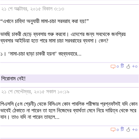
২১ শে অক্টোবর, ২০১৫ বিকাল ৩:১৩
“এখানে চাহিদা অনুযায়ী মামা-চাচা সরবরাহ করা হয়!”
ভাবছি চাকরী ছেড়ে ব্যবসায় শুরু করবো। এদেশের জন্য সবথেকে জনপ্রিয়
ব্যবসার আইডিয়া হতে পারে মামা চাচা সরবরাহের ব্যবসা। কেন?
১। ‘মামা-চাচা ছাড়া চাকরী হয়না’ বহুব্যবহারে...
০ টি
+০
শিরোনাম নেই!
২১ শে সেপ্টেম্বর, ২০১৫ সকাল ১০:১৯
পিএসসি (৫ম শ্রেনী) থেকে বিসিএস কোন পাবলিক পরীক্ষার প্রশ্নফাঁসই যদি কোন
ভাবেই ঠেকাতে না পারেন তা হলে নিজেদের ব্যার্থতা মেনে নিয়ে দায়িত্ব থেকে সরে
যান। তাও যদি না পারেন তাহলে...
০ টি
+০