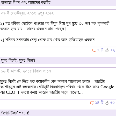
হাজারো বিপদ এবং আমাদের করনীয়
০৯ ই সেপ্টেম্বর, ২০১৫ দুপুর ২:২২
১) গত রবিবার হোটেলে খাওয়ার পর টিস্যু দিয়ে মুখ মুছে ৩০ জন গরু ব্যবসায়ী
অজ্ঞান হয়ে যায়। তাদের একজন মারা গেছেন।
২) শনিবার মগবাজার মোড় থেকে ডাব খেয়ে জ্ঞান হারিয়েছেন একজন...
৭ টি
+২
সুন্দর পিচাই, সুন্দর পিছাই
১৬ ই আগস্ট, ২০১৫ বিকাল ৩:১৭
সুন্দর পিচাই কে নিয়ে গত কয়েকদিন বেশ আলাপ আলোচনা চলছে। ভারতীয়
বংশোদ্ভুত এই ভদ্রলোক মোটামুটি নিম্নবিত্ত পরিবার থেকে উঠে আজ Google
এর CEO । ভালো কথা! আরেক ভারতীয় সত্য নাদেলা...
১৪ টি
+২
\'প্রেস্টিজ\' পাংচার!