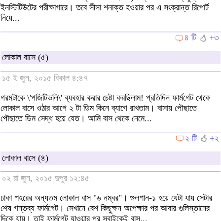
ইনস্টিটিউটের পরীক্ষাগারে। তবে সীসা শনাক্ত হওয়ার পর এ সংক্রান্ত রিপোর্ট
নিয়ে...
৪ টি
+৩
লোকাল বাসে (৫)
১৫ ই জুন, ২০১৫ বিকাল ৪:৪৭
গরমটাকে \'পজিটিভলি\' ব্যবহার করার চেষ্টা করছিলাম! প্রতিদিন ফার্মগেট থেকে
লোকাল বাসে ওঠার আগে ২ টা ডিম কিনে ব্যাগে রাখতাম। বাসায় পৌছাতে
পৌছাতে ডিম সেদ্ধ হয়ে যেত। আমি বাস থেকে নেমে...
২ টি
+২
লোকাল বাসে (৪)
০২ রা জুন, ২০১৫ দুপুর ১২:৪৫
ঢাকা শহরের অন্যতম লোকাল বাস "৬ নম্বর"। গুলশান-১ হয়ে যেটা যায় সেটার
শেষ গন্তব্য ফার্মগেট। সেখানে বেশ কিছুক্ষন অপেক্ষার পর আবার গুলিস্তানের
দিকে যায়। তাই ফার্মগেট যাওয়ার পর সবাইকেই বাস...