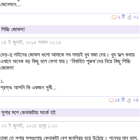
জেনেশুনে...
২ টি
+১
পিচ্চি জোকস!
১৪ ই জুলাই, ২০১৫ সকাল ১১:১৫
দেড়-দু লাইনের জোকস গুলো আমাকে সব সময়ই খুব মজা দেয়। খুব অল্প কথায়
এখানে অনেক বড় কিছু বলে ফেলা যায়। ‘বিবাহিত পুরুষ’দের নিয়ে কিছু পিচ্চি
জোকস!
১.
প্রশ্নঃ আপনি কি একজন সুখী...
১৪ টি
+৪
সুপার সপে কেনাকাটায় সতর্ক হই
১৩ ই জুলাই, ২০১৫ দুপুর ১:১৩
ঢাকা তে সুপার সপগুলোয় কেনাকাটা বেশ জনপ্রিয় হয়ে উঠেছে। পন্যের মান ভাল,