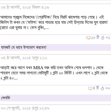
০৪ ঠা আগস্ট, ২০১৫ বিকাল ৪:১৬
আমাদের প্রজন্ম নিজেদের \'প্রেস্টিজ\' নিয়ে বিরাট ঝামেলায় পড়ে গেছে। এই
জিনিস টা কখন যে \'ফটাস\' করে পাংচার হয়ে যায় সেই চিন্তায় দিনের ঘুম হারাম!
[রাতে এরা ঘুমায় না। ফেস বুকিং,...
১০ টি
+১
যানজট যে ভাবে উপভোগ করবেন!
০৪ ঠা আগস্ট, ২০১৫ দুপুর ১:১২
আড়াই বছর আগে যখন MBA শুরু করি তখন অফিস শেষে গুলশান ১ থেকে
শাহবাগ যেতে সময় লাগতো মোটামুটি ১ ঘন্টা ২০ মিনিট। এখন লাগে ২ ঘন্টা থেকে
২ ঘন্টা ৪০...
৪ টি
+০
সেলফি
৩০ শে জুলাই, ২০১৫ দুপুর ১২:৫৯