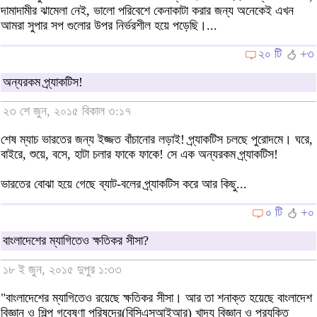
দামাদামীর ঝামেলা নেই, ভালো পরিবেশে কেনাকাটা করার জন্য অনেকেই এখন
আমরা সুপার সপ গুলোর উপর নির্ভরশীল হয়ে পড়েছি।...
২০ টি
+৩
অন্যরকম প্র্যাকটিস!
২৩ শে জুন, ২০১৫ বিকাল ৩:১৭
শেষ ম্যাচ ভারতের জন্য ইজ্জত বাঁচানোর লড়াই! প্র্যাকটিস চলছে পুরোদমে। ঘরে,
বাইরে, শুয়ে, বসে, হাটা চলার ফাকে ফাকে! সে এক অন্যরকম প্র্যাকটিস!
ভারতের বোঝা হয়ে গেছে ব্যাট-বলের প্র্যাকটিস করে আর কিছু...
০ টি
+০
বাংলাদেশের ম্যাগিতেও ক্ষতিকর সীসা?
১৮ ই জুন, ২০১৫ দুপুর ১:৩৩
"বাংলাদেশের ম্যাগিতেও রয়েছে ক্ষতিকর সীসা। আর তা শনাক্ত হয়েছে বাংলাদেশ
বিজ্ঞান ও শিল্প গবেষণা পরিষদের(বিসিএসআইআর) খাদ্য বিজ্ঞান ও প্রযুক্তি