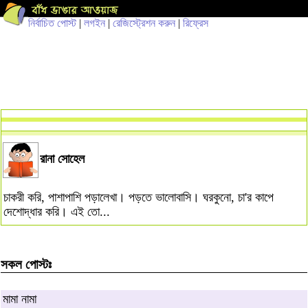
নির্বাচিত পোস্ট
|
লগইন
|
রেজিস্ট্রেশন করুন
|
রিফ্রেস
রানা সোহেল
চাকরী করি, পাশাপাশি পড়ালেখা। পড়তে ভালোবাসি। ঘরকুনো, চা'র কাপে
দেশোদ্ধার করি। এই তো...
সকল পোস্টঃ
মামা নামা