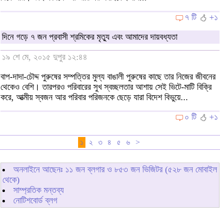
৭ টি
+১
দিনে গড়ে ৭ জন প্রবাসী শ্রমিকের মৃত্যু এবং আমাদের দায়বধ্যতা
১৯ শে মে, ২০১৫ দুপুর ১২:৪৪
বাপ-দাদা-চৌদ্দ পুরুষের সম্পত্তির মুল্য বাঙালী পুরুষের কাছে তার নিজের জীবনের
থেকেও বেশি। তারপরও পরিবারের সুখ স্বচ্ছলতার আশায় সেই ভিটে-মাটি বিক্রি
করে, আত্মীয় স্বজন আর পরিবার পরিজনকে ছেড়ে যারা বিদেশ বিভুয়ে...
০ টি
+১
১
২
৩
৪
৫
৬
>
অনলাইনে আছেনঃ
১১
জন ব্লগার ও
৮৫৩
জন ভিজিটর (৫২৮ জন মোবাইল
থেকে)
সাম্প্রতিক মন্তব্য
নোটিশবোর্ড ব্লগ